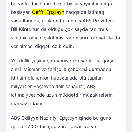
təzyiqlərdən sonra hissə-hissə yayımlanmağa
başlayan
Ceffri Epşteyn
haqqında istintaq
sənədlərində, aralarında keçmiş ABŞ Prezidenti
Bill Klintonun da olduğu çox sayda tanınmış
simanın adının çəkilməsi və onların fotoşəkillərdə
yer alması diqqəti cəlb edib.
Yetkinlik yaşına çatmamış qız uşaqlarına qarşı
cinsi istismar və fahişəlik şəbəkəsi qurmaqda
ittiham olunarkən həbsxanada ölü tapılan
milyarder Epşteynə dair sənədlər, ABŞ
ictimaiyyətində uzun müddətdir müzakirələrin
mərkəzindədir.
ABŞ Ədliyyə Nazirliyi Epşteyn işində bu günə
qədər 1200-dən çox zərərçəkən və ya