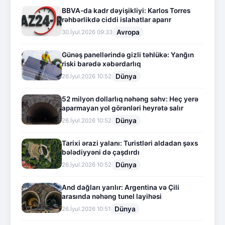
BBVA-da kadr dəyişikliyi: Karlos Torres
rəhbərlikdə ciddi islahatlar aparır
Avropa
30.İyul.2026 09:33
Günəş panellərində gizli təhlükə: Yanğın
riski barədə xəbərdarlıq
Dünya
26.İyul.2026 10:52
52 milyon dollarlıq nəhəng səhv: Heç yerə
aparmayan yol görənləri heyrətə salır
Dünya
26.İyul.2026 10:52
Tarixi ərazi yalanı: Turistləri aldadan şəxs
bələdiyyəni də çaşdırdı
Dünya
26.İyul.2026 10:52
And dağları yarılır: Argentina və Çili
arasında nəhəng tunel layihəsi
Dünya
26.İyul.2026 10:51