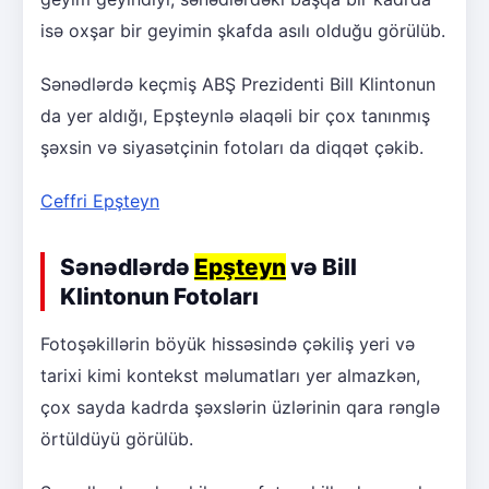
isə oxşar bir geyimin şkafda asılı olduğu görülüb.
Sənədlərdə keçmiş ABŞ Prezidenti Bill Klintonun
da yer aldığı, Epşteynlə əlaqəli bir çox tanınmış
şəxsin və siyasətçinin fotoları da diqqət çəkib.
Ceffri Epşteyn
Sənədlərdə
Epşteyn
və Bill
Klintonun Fotoları
Fotoşəkillərin böyük hissəsində çəkiliş yeri və
tarixi kimi kontekst məlumatları yer almazkən,
çox sayda kadrda şəxslərin üzlərinin qara rənglə
örtüldüyü görülüb.