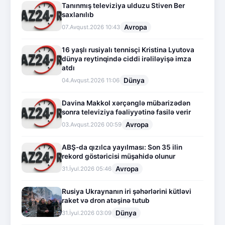
Tanınmış televiziya ulduzu Stiven Ber
saxlanılıb
Avropa
07.Avqust.2026 10:43
16 yaşlı rusiyalı tennisçi Kristina Lyutova
dünya reytinqində ciddi irəliləyişə imza
atdı
Dünya
04.Avqust.2026 11:06
Davina Makkol xərçənglə mübarizədən
sonra televiziya fəaliyyətinə fasilə verir
Avropa
03.Avqust.2026 00:59
ABŞ-da qızılca yayılması: Son 35 ilin
rekord göstəricisi müşahidə olunur
Avropa
31.İyul.2026 05:46
Rusiya Ukraynanın iri şəhərlərini kütləvi
raket və dron atəşinə tutub
Dünya
31.İyul.2026 03:09