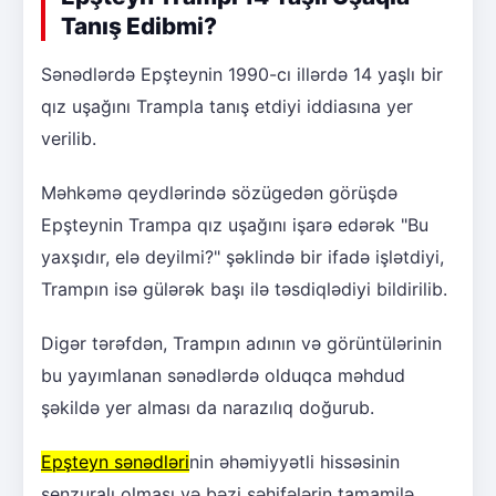
Tanış Edibmi?
Sənədlərdə Epşteynin 1990-cı illərdə 14 yaşlı bir
qız uşağını Trampla tanış etdiyi iddiasına yer
verilib.
Məhkəmə qeydlərində sözügedən görüşdə
Epşteynin Trampa qız uşağını işarə edərək "Bu
yaxşıdır, elə deyilmi?" şəklində bir ifadə işlətdiyi,
Trampın isə gülərək başı ilə təsdiqlədiyi bildirilib.
Digər tərəfdən, Trampın adının və görüntülərinin
bu yayımlanan sənədlərdə olduqca məhdud
şəkildə yer alması da narazılıq doğurub.
Epşteyn sənədləri
nin əhəmiyyətli hissəsinin
senzuralı olması və bəzi səhifələrin tamamilə