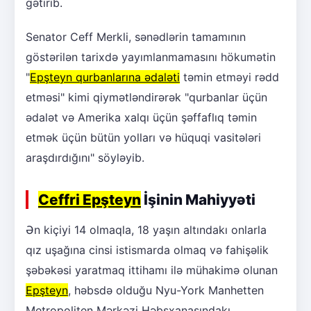
gətirib.
Senator Ceff Merkli, sənədlərin tamamının
göstərilən tarixdə yayımlanmamasını hökumətin
"
Epşteyn qurbanlarına ədaləti
təmin etməyi rədd
etməsi" kimi qiymətləndirərək "qurbanlar üçün
ədalət və Amerika xalqı üçün şəffaflıq təmin
etmək üçün bütün yolları və hüquqi vasitələri
araşdırdığını" söyləyib.
Ceffri Epşteyn
İşinin Mahiyyəti
Ən kiçiyi 14 olmaqla, 18 yaşın altındakı onlarla
qız uşağına cinsi istismarda olmaq və fahişəlik
şəbəkəsi yaratmaq ittihamı ilə mühakimə olunan
Epşteyn
, həbsdə olduğu Nyu-York Manhetten
Metropoliten Mərkəzi Həbsxanasındakı