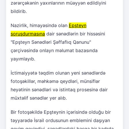
zərərçəkənin yaxınlarının müəyyən edildiyini
bildirib.
Nazirlik, himayəsində olan
Epşteyn
soruşdurmasına
dair sənədlərin bir hissəsini
"Epşteyn Sənədləri Şəffaflıq Qanunu"
çərçivəsində onlayn məlumat bazasında
yayımlayıb.
İctimaiyyətə təqdim olunan yeni sənədlərdə
fotoşəkillər, məhkəmə qeydləri, münsiflər
heyətinin sənədləri və istintaq prosesinə dair
müxtəlif sənədlər yer alıb.
Bir fotoşəkildə Epşteynin içərisində olduğu bir
təyyarədə İsrail ordusunun emblemini daşıyan
geyim geyindiyi, sənədlərdəki başqa bir kadrda