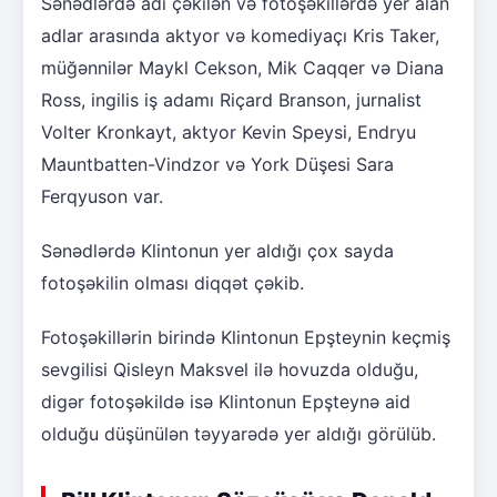
Sənədlərdə adı çəkilən və fotoşəkillərdə yer alan
adlar arasında aktyor və komediyaçı Kris Taker,
müğənnilər Maykl Cekson, Mik Caqqer və Diana
Ross, ingilis iş adamı Riçard Branson, jurnalist
Volter Kronkayt, aktyor Kevin Speysi, Endryu
Mauntbatten-Vindzor və York Düşesi Sara
Ferqyuson var.
Sənədlərdə Klintonun yer aldığı çox sayda
fotoşəkilin olması diqqət çəkib.
Fotoşəkillərin birində Klintonun Epşteynin keçmiş
sevgilisi Qisleyn Maksvel ilə hovuzda olduğu,
digər fotoşəkildə isə Klintonun Epşteynə aid
olduğu düşünülən təyyarədə yer aldığı görülüb.