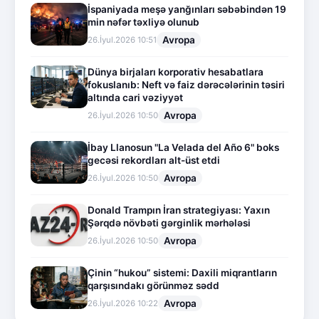
İspaniyada meşə yanğınları səbəbindən 19
min nəfər təxliyə olunub
Avropa
26.İyul.2026 10:51
Dünya birjaları korporativ hesabatlara
fokuslanıb: Neft və faiz dərəcələrinin təsiri
altında cari vəziyyət
Avropa
26.İyul.2026 10:50
İbay Llanosun "La Velada del Año 6" boks
gecəsi rekordları alt-üst etdi
Avropa
26.İyul.2026 10:50
Donald Trampın İran strategiyası: Yaxın
Şərqdə növbəti gərginlik mərhələsi
Avropa
26.İyul.2026 10:50
Çinin “hukou” sistemi: Daxili miqrantların
qarşısındakı görünməz sədd
Avropa
26.İyul.2026 10:22