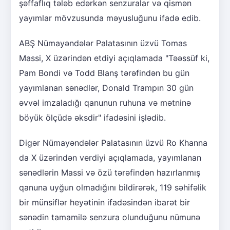
şəffaflıq tələb edərkən senzuralar və qismən
yayımlar mövzusunda məyusluğunu ifadə edib.
ABŞ Nümayəndələr Palatasının üzvü Tomas
Massi, X üzərindən etdiyi açıqlamada "Təəssüf ki,
Pam Bondi və Todd Blanş tərəfindən bu gün
yayımlanan sənədlər, Donald Trampın 30 gün
əvvəl imzaladığı qanunun ruhuna və mətninə
böyük ölçüdə əksdir" ifadəsini işlədib.
Digər Nümayəndələr Palatasının üzvü Ro Khanna
da X üzərindən verdiyi açıqlamada, yayımlanan
sənədlərin Massi və özü tərəfindən hazırlanmış
qanuna uyğun olmadığını bildirərək, 119 səhifəlik
bir münsiflər heyətinin ifadəsindən ibarət bir
sənədin tamamilə senzura olunduğunu nümunə