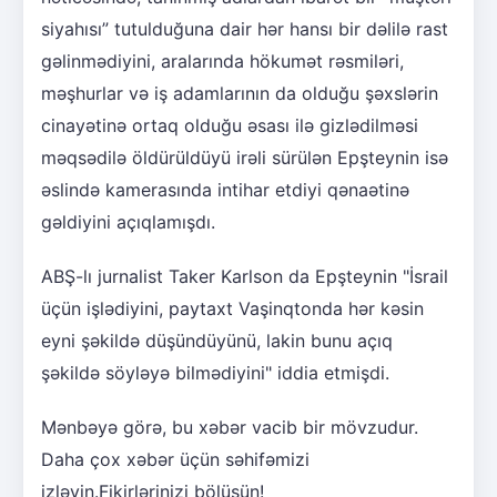
siyahısı” tutulduğuna dair hər hansı bir dəlilə rast
gəlinmədiyini, aralarında hökumət rəsmiləri,
məşhurlar və iş adamlarının da olduğu şəxslərin
cinayətinə ortaq olduğu əsası ilə gizlədilməsi
məqsədilə öldürüldüyü irəli sürülən Epşteynin isə
əslində kamerasında intihar etdiyi qənaətinə
gəldiyini açıqlamışdı.
ABŞ-lı jurnalist Taker Karlson da Epşteynin "İsrail
üçün işlədiyini, paytaxt Vaşinqtonda hər kəsin
eyni şəkildə düşündüyünü, lakin bunu açıq
şəkildə söyləyə bilmədiyini" iddia etmişdi.
Mənbəyə görə, bu xəbər vacib bir mövzudur.
Daha çox xəbər üçün səhifəmizi
izləyin.Fikirlərinizi bölüşün!