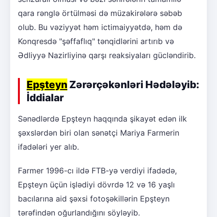
qara rənglə örtülməsi də müzakirələrə səbəb
olub. Bu vəziyyət həm ictimaiyyətdə, həm də
Konqresdə "şəffaflıq" tənqidlərini artırıb və
Ədliyyə Nazirliyinə qarşı reaksiyaları gücləndirib.
Epşteyn
Zərərçəkənləri Hədələyib:
İddialar
Sənədlərdə Epşteyn haqqında şikayət edən ilk
şəxslərdən biri olan sənətçi Mariya Farmerin
ifadələri yer alıb.
Farmer 1996-cı ildə FTB-yə verdiyi ifadədə,
Epşteyn üçün işlədiyi dövrdə 12 və 16 yaşlı
bacılarına aid şəxsi fotoşəkillərin Epşteyn
tərəfindən oğurlandığını söyləyib.