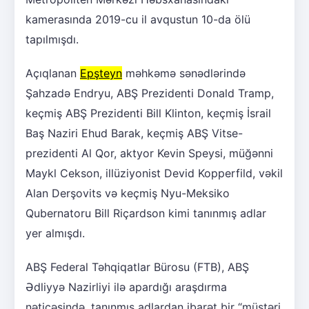
kamerasında 2019-cu il avqustun 10-da ölü
tapılmışdı.
Açıqlanan
Epşteyn
məhkəmə sənədlərində
Şahzadə Endryu, ABŞ Prezidenti Donald Tramp,
keçmiş ABŞ Prezidenti Bill Klinton, keçmiş İsrail
Baş Naziri Ehud Barak, keçmiş ABŞ Vitse-
prezidenti Al Qor, aktyor Kevin Speysi, müğənni
Maykl Cekson, illüziyonist Devid Kopperfild, vəkil
Alan Derşovits və keçmiş Nyu-Meksiko
Qubernatoru Bill Riçardson kimi tanınmış adlar
yer almışdı.
ABŞ Federal Təhqiqatlar Bürosu (FTB), ABŞ
Ədliyyə Nazirliyi ilə apardığı araşdırma
nəticəsində, tanınmış adlardan ibarət bir “müştəri