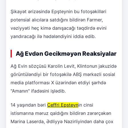
Şikayət ərizəsində Epşteynin bu fotoşəkilləri
potensial alıcılara satdığını bildirən Farmer,
vəziyyəti heç kimə danışacağı təqdirdə evini
yandıracağı ilə hədələndiyini iddia edib.
Ağ Evdən Gecikməyən Reaksiyalar
Ağ Evin sözçüsü Karolin Levit, Klintonun jakuzidə
görüntüləndiyi bir fotoşəkilə ABŞ mərkəzli sosial
media platforması X üzərindən etdiyi şərhdə
"Amanın" ifadəsini işlədib.
14 yaşından bəri
Ceffri Epşteyn
in cinsi
istismarına məruz qaldığını bildirən zərərçəkən
Marina Laserda, Ədliyyə Nazirliyindən daha çox