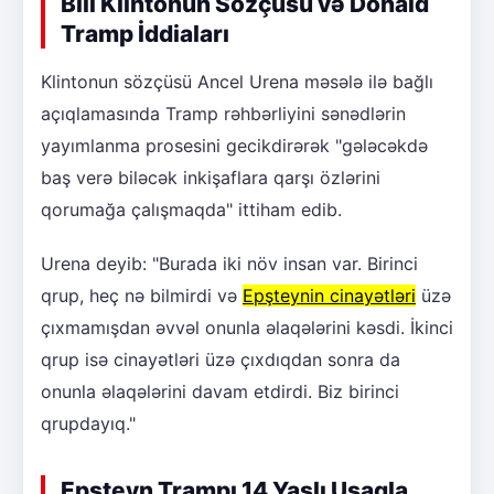
Bill Klintonun Sözçüsü və Donald
Tramp İddiaları
Klintonun sözçüsü Ancel Urena məsələ ilə bağlı
açıqlamasında Tramp rəhbərliyini sənədlərin
yayımlanma prosesini gecikdirərək "gələcəkdə
baş verə biləcək inkişaflara qarşı özlərini
qorumağa çalışmaqda" ittiham edib.
Urena deyib: "Burada iki növ insan var. Birinci
qrup, heç nə bilmirdi və
Epşteynin cinayətləri
üzə
çıxmamışdan əvvəl onunla əlaqələrini kəsdi. İkinci
qrup isə cinayətləri üzə çıxdıqdan sonra da
onunla əlaqələrini davam etdirdi. Biz birinci
qrupdayıq."
Epşteyn Trampı 14 Yaşlı Uşaqla