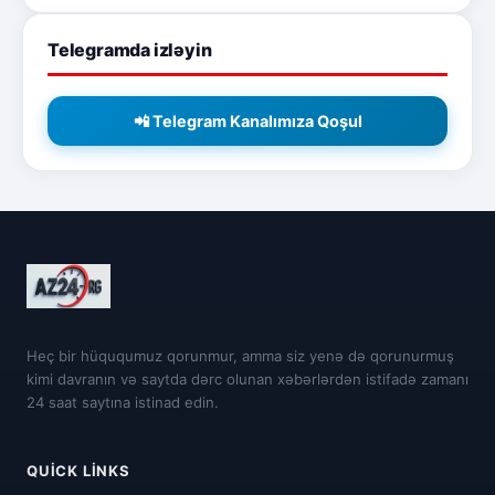
Telegramda izləyin
📲 Telegram Kanalımıza Qoşul
Heç bir hüququmuz qorunmur, amma siz yenə də qorunurmuş
kimi davranın və saytda dərc olunan xəbərlərdən istifadə zamanı
24 saat saytına istinad edin.
QUICK LINKS