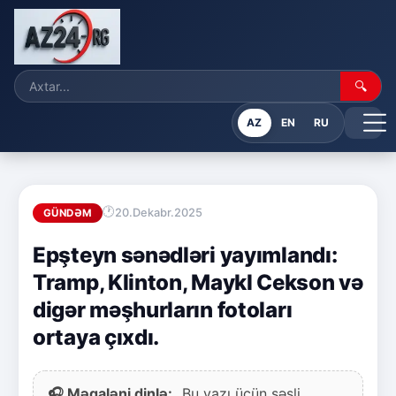
🔍
AZ
EN
RU
20.Dekabr.2025
GÜNDƏM
Epşteyn sənədləri yayımlandı:
Tramp, Klinton, Maykl Cekson və
digər məşhurların fotoları
ortaya çıxdı.
🎧 Məqaləni dinlə:
Bu yazı üçün səsli