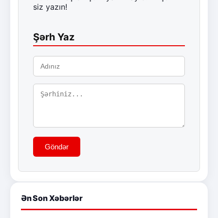
siz yazın!
Şərh Yaz
Göndər
Ən Son Xəbərlər