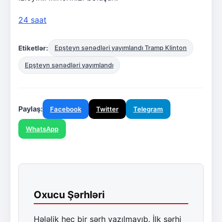
24 saat
Etiketlər:
Epşteyn sənədləri yayımlandı Tramp Klinton
Epşteyn sənədləri yayımlandı
Paylaş:
Facebook
Twitter
Telegram
WhatsApp
Oxucu Şərhləri
Hələlik heç bir şərh yazılmayıb. İlk şərhi