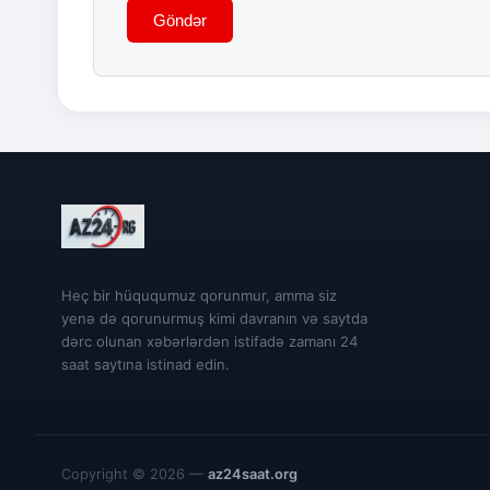
Göndər
Heç bir hüququmuz qorunmur, amma siz
yenə də qorunurmuş kimi davranın və saytda
dərc olunan xəbərlərdən istifadə zamanı 24
saat saytına istinad edin.
Copyright © 2026 —
az24saat.org