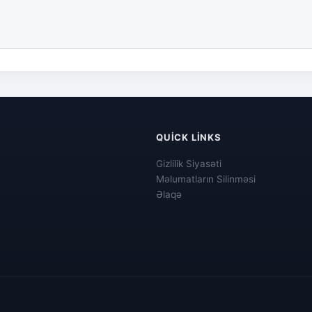
QUICK LINKS
Gizlilik Siyasəti
Məlumatların Silinməsi
Əlaqə