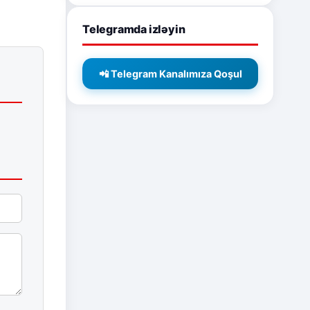
Telegramda izləyin
📲 Telegram Kanalımıza Qoşul