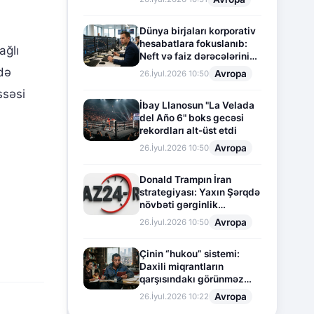
Dünya birjaları korporativ
hesabatlara fokuslanıb:
ağlı
Neft və faiz dərəcələrinin
təsiri altında cari vəziyyət
də
Avropa
26.İyul.2026 10:50
ssəsi
İbay Llanosun "La Velada
del Año 6" boks gecəsi
rekordları alt-üst etdi
Avropa
26.İyul.2026 10:50
Donald Trampın İran
strategiyası: Yaxın Şərqdə
növbəti gərginlik
mərhələsi
Avropa
26.İyul.2026 10:50
Çinin “hukou” sistemi:
Daxili miqrantların
qarşısındakı görünməz
sədd
Avropa
26.İyul.2026 10:22