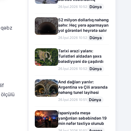
Dünya
26.İyul.2026 10:52
52 milyon dollarlıq nəhəng
səhv: Heç yerə aparmayan
ə qəbz
yol görənləri heyrətə salır
Dünya
26.İyul.2026 10:52
Tarixi ərazi yalanı:
Turistləri aldadan şəxs
bələdiyyəni də çaşdırdı
Dünya
26.İyul.2026 10:52
And dağları yarılır:
if
Argentina və Çili arasında
nəhəng tunel layihəsi
 ölçülü
Dünya
26.İyul.2026 10:51
İspaniyada meşə
yanğınları səbəbindən 19
min nəfər təxliyə olunub
Avropa
26.İyul.2026 10:51