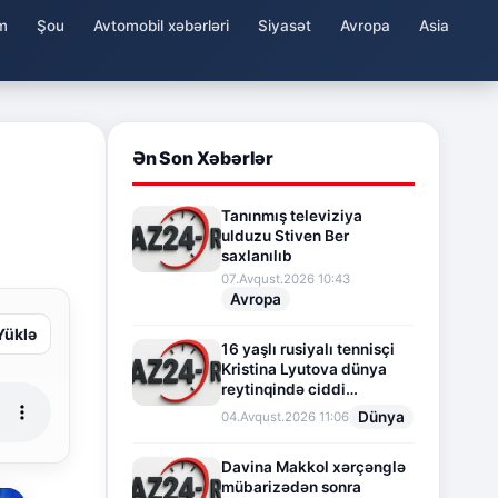
m
Şou
Avtomobil xəbərləri
Siyasət
Avropa
Asia
Ən Son Xəbərlər
Tanınmış televiziya
ulduzu Stiven Ber
saxlanılıb
07.Avqust.2026 10:43
Avropa
Yüklə
16 yaşlı rusiyalı tennisçi
Kristina Lyutova dünya
reytinqində ciddi
irəliləyişə imza atdı
Dünya
04.Avqust.2026 11:06
Davina Makkol xərçənglə
mübarizədən sonra