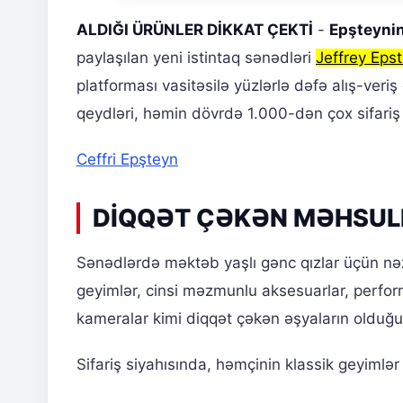
ALDIĞI ÜRÜNLER DİKKAT ÇEKTİ
-
Epşteynin
paylaşılan yeni istintaq sənədləri
Jeffrey Epst
platforması vasitəsilə yüzlərlə dəfə alış-ver
qeydləri, həmin dövrdə 1.000-dən çox sifariş v
Ceffri Epşteyn
DİQQƏT ÇƏKƏN MƏHSUL
Sənədlərdə məktəb yaşlı gənc qızlar üçün nəz
geyimlər, cinsi məzmunlu aksesuarlar, performan
kameralar kimi diqqət çəkən əşyaların olduğu
Sifariş siyahısında, həmçinin klassik geyimlər v