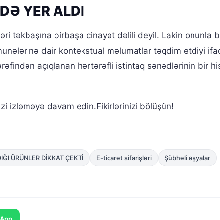
DƏ YER ALDI
əri təkbaşına birbaşa cinayət dəlili deyil. Lakin onunla b
munələrinə dair kontekstual məlumatlar təqdim etdiyi ifa
rəfindən açıqlanan hərtərəfli istintaq sənədlərinin bir hi
zi izləməyə davam edin.Fikirlərinizi bölüşün!
IĞI ÜRÜNLER DİKKAT ÇEKTİ
E-ticarət sifarişləri
Şübhəli əşyalar
sApp