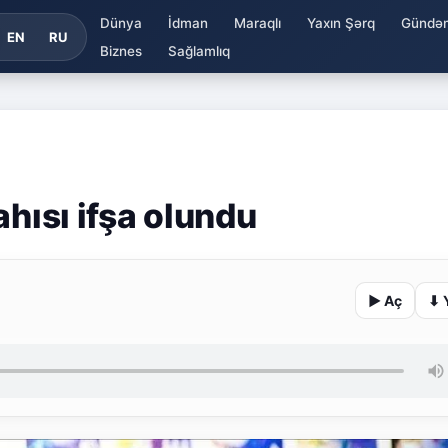
Dünya
İdman
Maraqlı
Yaxın Şərq
Gündə
EN
RU
Biznes
Sağlamlıq
ahısı ifşa olundu
▶ Aç
⬇ 