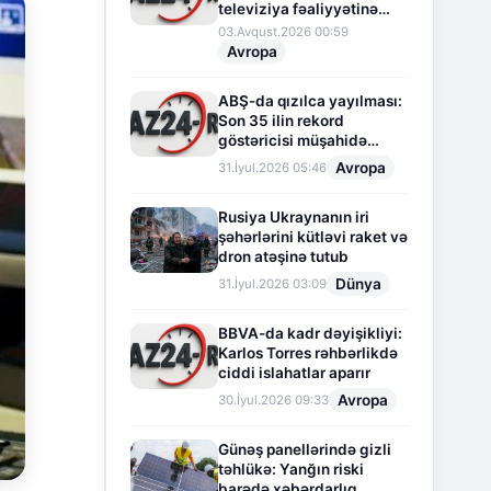
televiziya fəaliyyətinə
fasilə verir
03.Avqust.2026 00:59
Avropa
ABŞ-da qızılca yayılması:
Son 35 ilin rekord
göstəricisi müşahidə
olunur
Avropa
31.İyul.2026 05:46
Rusiya Ukraynanın iri
şəhərlərini kütləvi raket və
dron atəşinə tutub
Dünya
31.İyul.2026 03:09
BBVA-da kadr dəyişikliyi:
Karlos Torres rəhbərlikdə
ciddi islahatlar aparır
Avropa
30.İyul.2026 09:33
Günəş panellərində gizli
təhlükə: Yanğın riski
barədə xəbərdarlıq