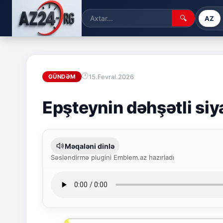
🔍
AZ
15.Fevral.2026
GÜNDƏM
Epşteynin dəhşətli siy
Məqaləni dinlə
Səsləndirmə plugini Emblem.az hazırladı