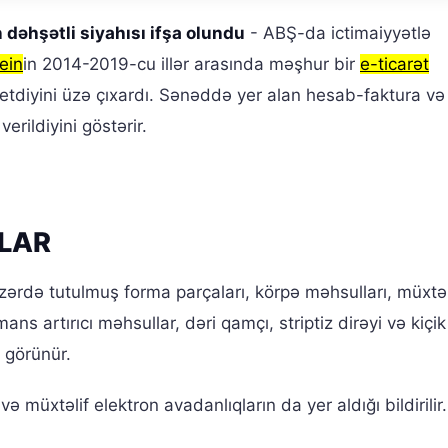
 dəhşətli siyahısı ifşa olundu
- ABŞ-da ictimaiyyətlə
ein
in 2014-2019-cu illər arasında məşhur bir
e-ticarət
iş etdiyini üzə çıxardı. Sənəddə yer alan hesab-faktura v
erildiyini göstərir.
LAR
ərdə tutulmuş forma parçaları, körpə məhsulları, müxtəl
s artırıcı məhsullar, dəri qamçı, striptiz dirəyi və kiçik
 görünür.
ə müxtəlif elektron avadanlıqların da yer aldığı bildirilir.