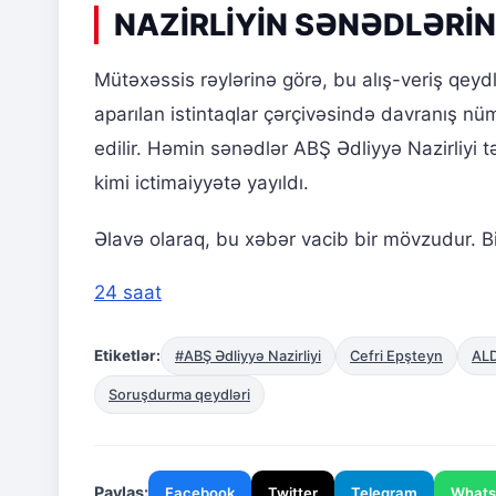
NAZİRLİYİN SƏNƏDLƏRİN
Mütəxəssis rəylərinə görə, bu alış-veriş qeydl
aparılan istintaqlar çərçivəsində davranış nü
edilir. Həmin sənədlər ABŞ Ədliyyə Nazirliyi tə
kimi ictimaiyyətə yayıldı.
Əlavə olaraq, bu xəbər vacib bir mövzudur. Bi
24 saat
Etiketlər:
#ABŞ Ədliyyə Nazirliyi
Cefri Epşteyn
ALD
Soruşdurma qeydləri
Paylaş:
Facebook
Twitter
Telegram
What