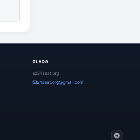
ƏLAQƏ
az24saat.org
24saat.org@gmail.com