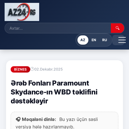
🔍
AZ
EN
RU
02.Dekabr.2025
BIZNES
Ərəb Fonları Paramount
Skydance-ın WBD təklifini
dəstəkləyir
🎧 Məqaləni dinlə:
Bu yazı üçün səsli
versiya hələ hazırlanmayıb.