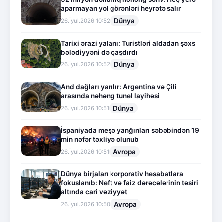
aparmayan yol görənləri heyrətə salır
Dünya
26.İyul.2026 10:52
Tarixi ərazi yalanı: Turistləri aldadan şəxs
bələdiyyəni də çaşdırdı
Dünya
26.İyul.2026 10:52
And dağları yarılır: Argentina və Çili
arasında nəhəng tunel layihəsi
Dünya
26.İyul.2026 10:51
İspaniyada meşə yanğınları səbəbindən 19
min nəfər təxliyə olunub
Avropa
26.İyul.2026 10:51
Dünya birjaları korporativ hesabatlara
fokuslanıb: Neft və faiz dərəcələrinin təsiri
altında cari vəziyyət
Avropa
26.İyul.2026 10:50