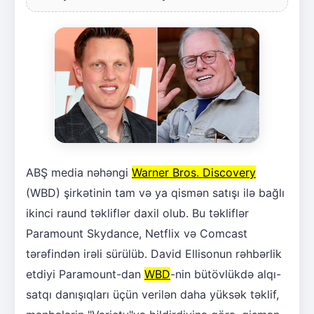
ABŞ media nəhəngi
Warner Bros. Discovery
(WBD) şirkətinin tam və ya qismən satışı ilə bağlı
ikinci raund təkliflər daxil olub. Bu təkliflər
Paramount Skydance, Netflix və Comcast
tərəfindən irəli sürülüb. David Ellisonun rəhbərlik
etdiyi Paramount-dan
WBD
-nin bütövlükdə alqı-
satqı danışıqları üçün verilən daha yüksək təklif,