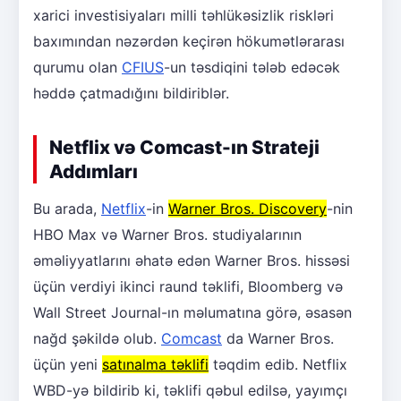
xarici investisiyaları milli təhlükəsizlik riskləri
baxımından nəzərdən keçirən hökumətlərarası
qurumu olan
CFIUS
-un təsdiqini tələb edəcək
həddə çatmadığını bildiriblər.
Netflix və Comcast-ın Strateji
Addımları
Bu arada,
Netflix
-in
Warner Bros. Discovery
-nin
HBO Max və Warner Bros. studiyalarının
əməliyyatlarını əhatə edən Warner Bros. hissəsi
üçün verdiyi ikinci raund təklifi, Bloomberg və
Wall Street Journal-ın məlumatına görə, əsasən
nağd şəkildə olub.
Comcast
da Warner Bros.
üçün yeni
satınalma təklifi
təqdim edib. Netflix
WBD-yə bildirib ki, təklifi qəbul edilsə, yayımçı