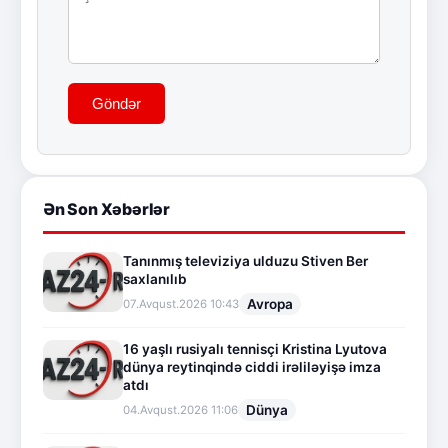
Göndər
Ən Son Xəbərlər
Tanınmış televiziya ulduzu Stiven Ber
saxlanılıb
Avropa
07.Avqust.2026 10:43
16 yaşlı rusiyalı tennisçi Kristina Lyutova
dünya reytinqində ciddi irəliləyişə imza
atdı
Dünya
04.Avqust.2026 11:06