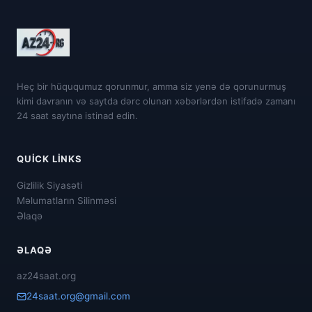
Heç bir hüququmuz qorunmur, amma siz yenə də qorunurmuş
kimi davranın və saytda dərc olunan xəbərlərdən istifadə zamanı
24 saat saytına istinad edin.
QUICK LINKS
Gizlilik Siyasəti
Məlumatların Silinməsi
Əlaqə
ƏLAQƏ
az24saat.org
24saat.org@gmail.com