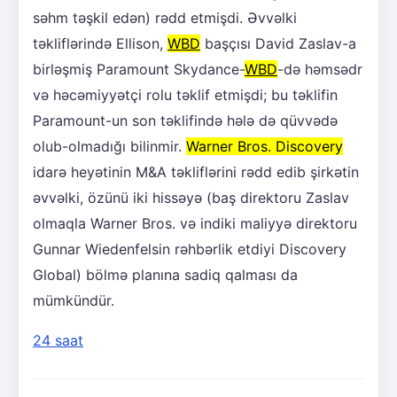
səhm təşkil edən) rədd etmişdi. Əvvəlki
təkliflərində Ellison,
WBD
başçısı David Zaslav-a
birləşmiş Paramount Skydance-
WBD
-də həmsədr
və həcəmiyyətçi rolu təklif etmişdi; bu təklifin
Paramount-un son təklifində hələ də qüvvədə
olub-olmadığı bilinmir.
Warner Bros. Discovery
idarə heyətinin M&A təkliflərini rədd edib şirkətin
əvvəlki, özünü iki hissəyə (baş direktoru Zaslav
olmaqla Warner Bros. və indiki maliyyə direktoru
Gunnar Wiedenfelsin rəhbərlik etdiyi Discovery
Global) bölmə planına sadiq qalması da
mümkündür.
24 saat