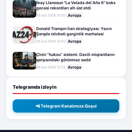
İbay Llanosun "La Velada del Año 6" boks
gecəsi rekordları alt-üst etdi
Avropa
26.İyul.2026 10:50
Donald Trampın İran strategiyası: Yaxın
Şərqdə növbəti gərginlik mərhələsi
Avropa
26.İyul.2026 10:50
Çinin “hukou” sistemi: Daxili miqrantların
qarşısındakı görünməz sədd
Avropa
26.İyul.2026 10:22
Telegramda izləyin
📲 Telegram Kanalımıza Qoşul