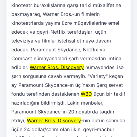
kinoteatr buraxılışlarına qarşı tarixi müxalifətinə
baxmayaraq, Warner Bros.-un filmlərin
kinoteatrlarda yayımı üzrə müqavilələrinə əməl
edəcək və qeyri-Netflix tərəfdaşları üçün
televiziya və filmlər istehsal etməyə davam
edəcək. Paramount Skydance, Netflix və
Comcast nümayəndələri şərh verməkdən imtina
ediblər.
Warner Bros. Discovery
nümayəndəsi isə
şərh sorğusuna cavab verməyib. "Variety" keçən
ay Paramount Skydance-ın üç Yaxın Şərq sərvət
fondu tərəfindən dəstəklənən
WBD
üçün bir təklif
hazırladığını bildirmişdi. Lakin mənbələr,
Paramount Skydance-ın 20 noyabrda təqdim
etdiyi,
Warner Bros. Discovery
-nin bütün səhmləri
üçün 24 dollar/səhm olan ilkin, qeyri-məcburi