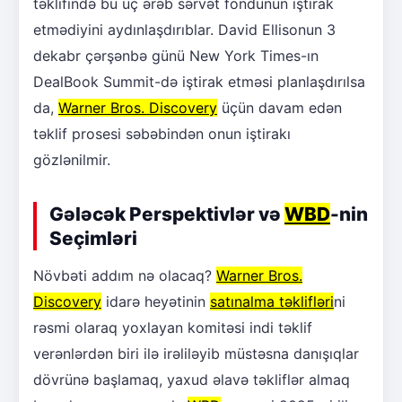
təklifində bu üç ərəb sərvət fondunun iştirak
etmədiyini aydınlaşdırıblar. David Ellisonun 3
dekabr çərşənbə günü New York Times-ın
DealBook Summit-də iştirak etməsi planlaşdırılsa
da,
Warner Bros. Discovery
üçün davam edən
təklif prosesi səbəbindən onun iştirakı
gözlənilmir.
Gələcək Perspektivlər və
WBD
-nin
Seçimləri
Növbəti addım nə olacaq?
Warner Bros.
Discovery
idarə heyətinin
satınalma təklifləri
ni
rəsmi olaraq yoxlayan komitəsi indi təklif
verənlərdən biri ilə irəliləyib müstəsna danışıqlar
dövrünə başlamaq, yaxud əlavə təkliflər almaq