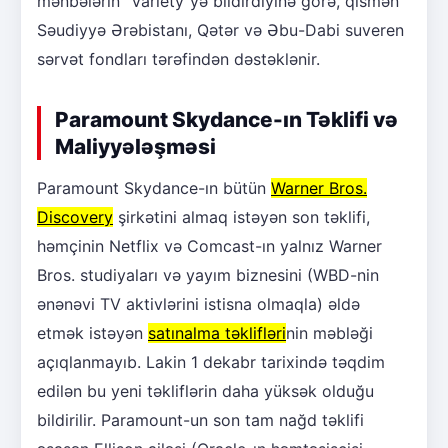
mənbələrin "Variety"yə bildirdiyinə görə, qismən
Səudiyyə Ərəbistanı, Qətər və Əbu-Dabi suveren
sərvət fondları tərəfindən dəstəklənir.
Paramount Skydance-ın Təklifi və
Maliyyələşməsi
Paramount Skydance-ın bütün
Warner Bros.
Discovery
şirkətini almaq istəyən son təklifi,
həmçinin Netflix və Comcast-ın yalnız Warner
Bros. studiyaları və yayım biznesini (WBD-nin
ənənəvi TV aktivlərini istisna olmaqla) əldə
etmək istəyən
satınalma təklifləri
nin məbləği
açıqlanmayıb. Lakin 1 dekabr tarixində təqdim
edilən bu yeni təkliflərin daha yüksək olduğu
bildirilir. Paramount-un son tam nağd təklifi