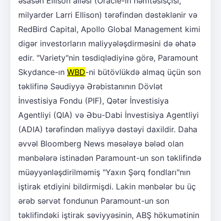
əsasən Ellison ailəsi (Oracle-ın həmtəsisçisi,
milyarder Larri Ellison) tərəfindən dəstəklənir və
RedBird Capital, Apollo Global Management kimi
digər investorların maliyyələşdirməsini də əhatə
edir. "Variety"nin təsdiqlədiyinə görə, Paramount
Skydance-ın
WBD
-ni bütövlükdə almaq üçün son
təklifinə Səudiyyə Ərəbistanının Dövlət
İnvestisiya Fondu (PIF), Qətər İnvestisiya
Agentliyi (QIA) və Əbu-Dabi İnvestisiya Agentliyi
(ADIA) tərəfindən maliyyə dəstəyi daxildir. Daha
əvvəl Bloomberg News məsələyə bələd olan
mənbələrə istinadən Paramount-un son təklifində
müəyyənləşdirilməmiş "Yaxın Şərq fondları"nın
iştirak etdiyini bildirmişdi. Lakin mənbələr bu üç
ərəb sərvət fondunun Paramount-un son
təklifindəki iştirak səviyyəsinin, ABŞ hökumətinin