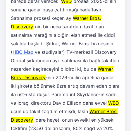
barədə qərar verəcək.
WBD
prosesi 2025-ci ilin
sonuna qədər başa çatdırmağı hədəfləyir.
Satınalma prosesi keçən ay
Warner Bros.
Discovery
-nin bir neçə tərəfdən daxil olan
satınalma marağını aldığını elan etməsi ilə ciddi
şəkildə başladı. Şirkət, Warner Bros. biznesinin
(
HBO Max
və studiyalar) TV-mərkəzli Discovery
Global şirkətindən ayrı satılması ilə bağlı təklifləri
nəzərdən keçirəcəyini bildirdi ki, bu da
Warner
Bros. Discovery
-nin 2026-cı ilin aprelinə qədər
iki şirkətə bölünmək üzrə artıq davam edən planı
ilə üst-üstə düşür. Paramount Skydance-ın sədri
və icraçı direktoru David Ellison daha əvvəl
WBD
üçün üç təklif təqdim etmişdi, lakin
Warner Bros.
Discovery
idarə heyəti onun əvvəlki ən yüksək
təklifini (23.50 dollar/səhm, 80% nağd və 20%