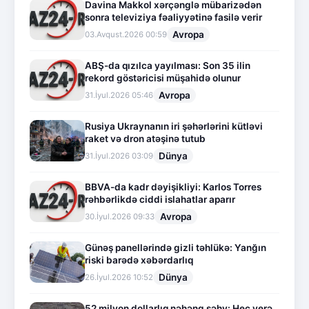
Davina Makkol xərçənglə mübarizədən
sonra televiziya fəaliyyətinə fasilə verir
Avropa
03.Avqust.2026 00:59
ABŞ-da qızılca yayılması: Son 35 ilin
rekord göstəricisi müşahidə olunur
Avropa
31.İyul.2026 05:46
Rusiya Ukraynanın iri şəhərlərini kütləvi
raket və dron atəşinə tutub
Dünya
31.İyul.2026 03:09
BBVA-da kadr dəyişikliyi: Karlos Torres
rəhbərlikdə ciddi islahatlar aparır
Avropa
30.İyul.2026 09:33
Günəş panellərində gizli təhlükə: Yanğın
riski barədə xəbərdarlıq
Dünya
26.İyul.2026 10:52
52 milyon dollarlıq nəhəng səhv: Heç yerə