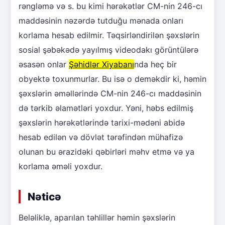
rəngləmə və s. bu kimi hərəkətlər CM-nin 246-cı
maddəsinin nəzərdə tutduğu mənada onları
korlama hesab edilmir. Təqsirləndirilən şəxslərin
sosial şəbəkədə yayılmış videodakı görüntülərə
əsasən onlar
Şəhidlər Xiyabanı
nda heç bir
obyektə toxunmurlar. Bu isə o deməkdir ki, həmin
şəxslərin əməllərində CM-nin 246-cı maddəsinin
də tərkib əlamətləri yoxdur. Yəni, həbs edilmiş
şəxslərin hərəkətlərində tarixi-mədəni abidə
hesab edilən və dövlət tərəfindən mühafizə
olunan bu ərazidəki qəbirləri məhv etmə və ya
korlama əməli yoxdur.
Nəticə
Beləliklə, aparılan təhlillər həmin şəxslərin