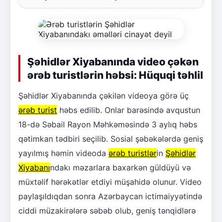
Şəhidlər Xiyabanında video çəkən
ərəb turistlərin həbsi: Hüquqi təhlil
Şəhidlər Xiyabanında çəkilən videoya görə üç
ərəb turist
həbs edilib. Onlar barəsində avqustun
18-də Səbail Rayon Məhkəməsində 3 aylıq həbs
qətimkan tədbiri seçilib. Sosial şəbəkələrdə geniş
yayılmış həmin videoda
ərəb turistlər
in
Şəhidlər
Xiyabanı
ndakı məzarlara baxarkən güldüyü və
müxtəlif hərəkətlər etdiyi müşahidə olunur. Video
paylaşıldıqdan sonra Azərbaycan ictimaiyyətində
ciddi müzakirələrə səbəb olub, geniş tənqidlərə