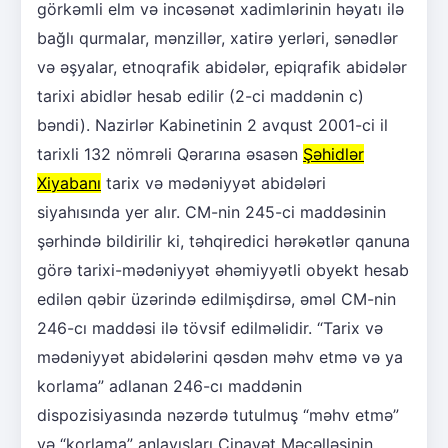
görkəmli elm və incəsənət xadimlərinin həyatı ilə
bağlı qurmalar, mənzillər, xatirə yerləri, sənədlər
və əşyalar, etnoqrafik abidələr, epiqrafik abidələr
tarixi abidlər hesab edilir (2-ci maddənin c)
bəndi). Nazirlər Kabinetinin 2 avqust 2001-ci il
tarixli 132 nömrəli Qərarına əsasən
Şəhidlər
Xiyabanı
tarix və mədəniyyət abidələri
siyahısında yer alır. CM-nin 245-ci maddəsinin
şərhində bildirilir ki, təhqiredici hərəkətlər qanuna
görə tarixi-mədəniyyət əhəmiyyətli obyekt hesab
edilən qəbir üzərində edilmişdirsə, əməl CM-nin
246-cı maddəsi ilə tövsif edilməlidir. “Tarix və
mədəniyyət abidələrini qəsdən məhv etmə və ya
korlama” adlanan 246-cı maddənin
dispozisiyasında nəzərdə tutulmuş “məhv etmə”
və “korlama” anlayışları Cinayət Məcəlləsinin