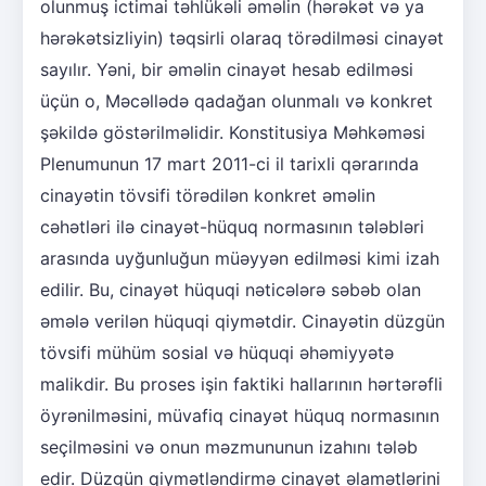
olunmuş ictimai təhlükəli əməlin (hərəkət və ya
hərəkətsizliyin) təqsirli olaraq törədilməsi cinayət
sayılır. Yəni, bir əməlin cinayət hesab edilməsi
üçün o, Məcəllədə qadağan olunmalı və konkret
şəkildə göstərilməlidir. Konstitusiya Məhkəməsi
Plenumunun 17 mart 2011-ci il tarixli qərarında
cinayətin tövsifi törədilən konkret əməlin
cəhətləri ilə cinayət-hüquq normasının tələbləri
arasında uyğunluğun müəyyən edilməsi kimi izah
edilir. Bu, cinayət hüquqi nəticələrə səbəb olan
əmələ verilən hüquqi qiymətdir. Cinayətin düzgün
tövsifi mühüm sosial və hüquqi əhəmiyyətə
malikdir. Bu proses işin faktiki hallarının hərtərəfli
öyrənilməsini, müvafiq cinayət hüquq normasının
seçilməsini və onun məzmununun izahını tələb
edir. Düzgün qiymətləndirmə cinayət əlamətlərini