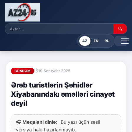
🔍
AZ
EN
RU
19.Sentyabr.2025
GÜNDƏM
Ərəb turistlərin Şəhidlər
Xiyabanındakı əməlləri cinayət
deyil
🎧 Məqaləni dinlə:
Bu yazı üçün səsli
versiya hələ hazırlanmayıb.