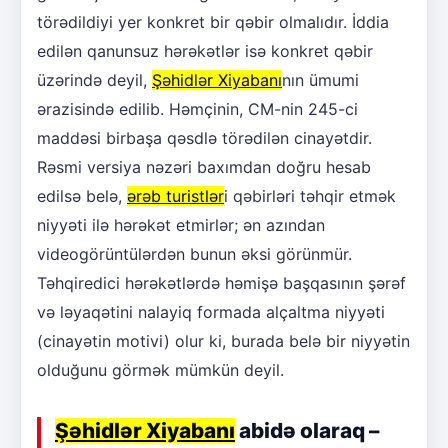
törədildiyi yer konkret bir qəbir olmalıdır. İddia
edilən qanunsuz hərəkətlər isə konkret qəbir
üzərində deyil,
Şəhidlər Xiyabanı
nın ümumi
ərazisində edilib. Həmçinin, CM-nin 245-ci
maddəsi birbaşa qəsdlə törədilən cinayətdir.
Rəsmi versiya nəzəri baxımdan doğru hesab
edilsə belə,
ərəb turistlər
i qəbirləri təhqir etmək
niyyəti ilə hərəkət etmirlər; ən azından
videogörüntülərdən bunun əksi görünmür.
Təhqiredici hərəkətlərdə həmişə başqasının şərəf
və ləyaqətini nalayiq formada alçaltma niyyəti
(cinayətin motivi) olur ki, burada belə bir niyyətin
olduğunu görmək mümkün deyil.
Şəhidlər Xiyabanı
abidə olaraq –