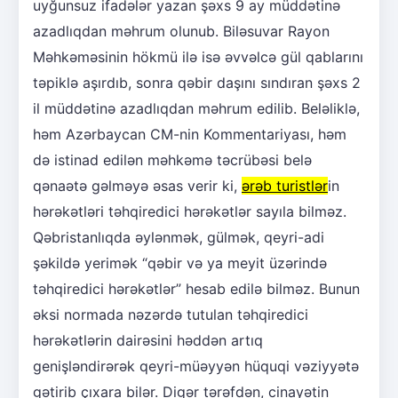
uyğunsuz ifadələr yazan şəxs 9 ay müddətinə
azadlıqdan məhrum olunub. Biləsuvar Rayon
Məhkəməsinin hökmü ilə isə əvvəlcə gül qablarını
təpiklə aşırdıb, sonra qəbir daşını sındıran şəxs 2
il müddətinə azadlıqdan məhrum edilib. Beləliklə,
həm Azərbaycan CM-nin Kommentariyası, həm
də istinad edilən məhkəmə təcrübəsi belə
qənaətə gəlməyə əsas verir ki,
ərəb turistlər
in
hərəkətləri təhqiredici hərəkətlər sayıla bilməz.
Qəbristanlıqda əylənmək, gülmək, qeyri-adi
şəkildə yerimək “qəbir və ya meyit üzərində
təhqiredici hərəkətlər” hesab edilə bilməz. Bunun
əksi normada nəzərdə tutulan təhqiredici
hərəkətlərin dairəsini həddən artıq
genişləndirərək qeyri-müəyyən hüquqi vəziyyətə
gətirib çıxara bilər. Digər tərəfdən, cinayətin