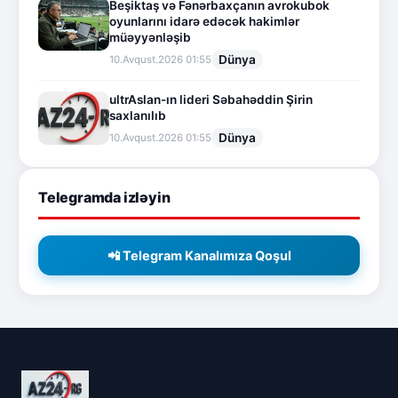
Beşiktaş və Fənərbaxçanın avrokubok
oyunlarını idarə edəcək hakimlər
müəyyənləşib
Dünya
10.Avqust.2026 01:55
ultrAslan-ın lideri Səbahəddin Şirin
saxlanılıb
Dünya
10.Avqust.2026 01:55
Telegramda izləyin
📲 Telegram Kanalımıza Qoşul