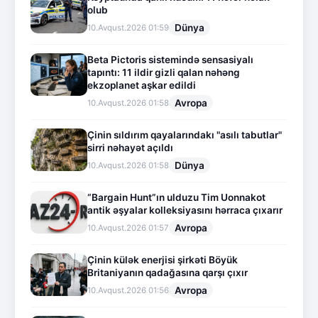
olub
Dünya
10.Avqust.2026 01:59
Beta Pictoris sistemində sensasiyalı
tapıntı: 11 ildir gizli qalan nəhəng
ekzoplanet aşkar edildi
Avropa
10.Avqust.2026 01:58
Çinin sıldırım qayalarındakı "asılı tabutlar"
sirri nəhayət açıldı
Dünya
10.Avqust.2026 01:58
“Bargain Hunt”ın ulduzu Tim Uonnakot
antik əşyalar kolleksiyasını hərraca çıxarır
Avropa
10.Avqust.2026 01:57
Çinin külək enerjisi şirkəti Böyük
Britaniyanın qadağasına qarşı çıxır
Avropa
10.Avqust.2026 01:56