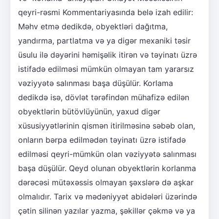
qeyri-rəsmi Kommentariyasında belə izah edilir:
Məhv etmə dedikdə, obyektləri dağıtma,
yandırma, partlatma və ya digər mexaniki təsir
üsulu ilə dəyərini həmişəlik itirən və təyinatı üzrə
istifadə edilməsi mümkün olmayan tam yararsız
vəziyyətə salınması başa düşülür. Korlama
dedikdə isə, dövlət tərəfindən mühafizə edilən
obyektlərin bütövlüyünün, yaxud digər
xüsusiyyətlərinin qismən itirilməsinə səbəb olan,
onların bərpa edilmədən təyinatı üzrə istifadə
edilməsi qeyri-mümkün olan vəziyyətə salınması
başa düşülür. Qeyd olunan obyektlərin korlanma
dərəcəsi mütəxəssis olmayan şəxslərə də aşkar
olmalıdır. Tarix və mədəniyyət abidələri üzərində
çətin silinən yazılar yazma, şəkillər çəkmə və ya