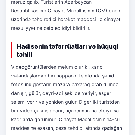
məruz qalıb. Turistlərin Azərbaycan
Respublikasının Cinayət Məcəlləsinin (CM) qəbir
üzərində təhqiredici hərəkət maddəsi ilə cinayət
məsuliyyətinə cəlb edildiyi bildirilir.
Hadisənin təfərrüatları və hüquqi
təhlil
Videogörüntülərdən məlum olur ki, xarici
vətəndaşlardan biri hoppanır, telefonda şəhid
fotosunu göstərir, məzara baxaraq ərəb dilində
danışır, gülür, qeyri-adi şəkildə yeriyir, əsgər
salamı verir və yenidən gülür. Digər iki turistdən
biri video çəkiliş aparır, üçüncünün nə etdiyi isə
kadrlarda görünmür. Cinayət Məcəlləsinin 14-cü
maddəsinə əsasən, cəza təhdidi altında qadağan