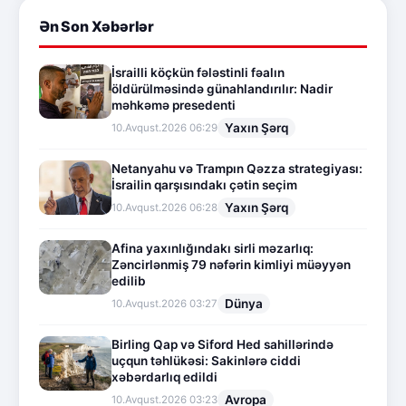
Ən Son Xəbərlər
İsrailli köçkün fələstinli fəalın
öldürülməsində günahlandırılır: Nadir
məhkəmə presedenti
Yaxın Şərq
10.Avqust.2026 06:29
Netanyahu və Trampın Qəzza strategiyası:
İsrailin qarşısındakı çətin seçim
Yaxın Şərq
10.Avqust.2026 06:28
Afina yaxınlığındakı sirli məzarlıq:
Zəncirlənmiş 79 nəfərin kimliyi müəyyən
edilib
Dünya
10.Avqust.2026 03:27
Birling Qap və Siford Hed sahillərində
uçqun təhlükəsi: Sakinlərə ciddi
xəbərdarlıq edildi
Avropa
10.Avqust.2026 03:23