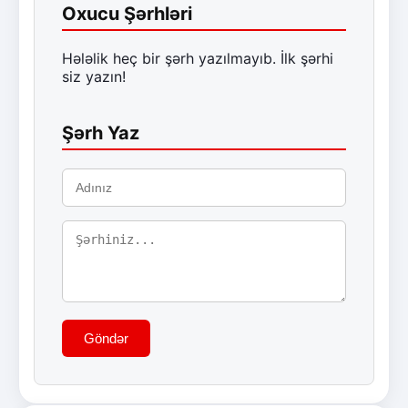
Oxucu Şərhləri
Hələlik heç bir şərh yazılmayıb. İlk şərhi
siz yazın!
Şərh Yaz
Göndər