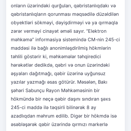
onların üzərindəki qurğuları, qəbristanlıqdakı və
qəbristanlıqların qorunması məqsədilə düzəldilən
obyektləri sökməyi, dəyişdirməyi və ya qırmaqla
zərər verməyi cinayət əməli sayır. “Elektron
məhkəmə” informasiya sistemində CM-nin 245-ci
maddəsi ilə bağlı anonimləşdirilmiş hökmlərin
təhlili göstərir ki, məhkəmələr təhqiredici
hərəkətlər dedikdə, qəbri və onun üzərindəki
əşyaları dağıtmağı, qəbir üzərinə uyğunsuz
yazılar yazmağı əsas götürür. Məsələn, Bakı
şəhəri Sabunçu Rayon Məhkəməsinin bir
hökmündə bir neçə qəbir daşını sındıran şəxs
245-ci maddə ilə təqsirli bilinərək 8 ay
azadlıqdan məhrum edilib. Digər bir hökmdə isə
əsəbləşərək qəbir üzərində qırmızı markerlə