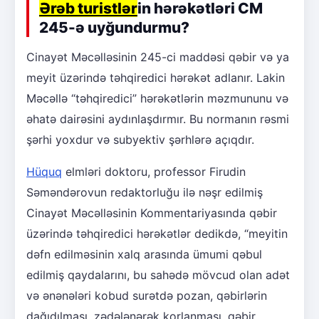
Ərəb turistlər
in hərəkətləri CM
245-ə uyğundurmu?
Cinayət Məcəlləsinin 245-ci maddəsi qəbir və ya
meyit üzərində təhqiredici hərəkət adlanır. Lakin
Məcəllə “təhqiredici” hərəkətlərin məzmununu və
əhatə dairəsini aydınlaşdırmır. Bu normanın rəsmi
şərhi yoxdur və subyektiv şərhlərə açıqdır.
Hüquq
elmləri doktoru, professor Firudin
Səməndərovun redaktorluğu ilə nəşr edilmiş
Cinayət Məcəlləsinin Kommentariyasında qəbir
üzərində təhqiredici hərəkətlər dedikdə, “meyitin
dəfn edilməsinin xalq arasında ümumi qəbul
edilmiş qaydalarını, bu sahədə mövcud olan adət
və ənənələri kobud surətdə pozan, qəbirlərin
dağıdılması, zədələnərək korlanması, qəbir