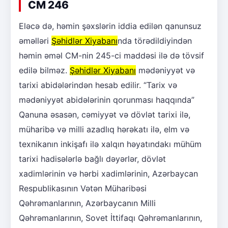
CM 246
Eləcə də, həmin şəxslərin iddia edilən qanunsuz
əməlləri
Şəhidlər Xiyabanı
nda törədildiyindən
həmin əməl CM-nin 245-ci maddəsi ilə də tövsif
edilə bilməz.
Şəhidlər Xiyabanı
mədəniyyət və
tarixi abidələrindən hesab edilir. “Tarix və
mədəniyyət abidələrinin qorunması haqqında”
Qanuna əsasən, cəmiyyət və dövlət tarixi ilə,
müharibə və milli azadlıq hərəkatı ilə, elm və
texnikanın inkişafı ilə xalqın həyatındakı mühüm
tarixi hadisələrlə bağlı dəyərlər, dövlət
xadimlərinin və hərbi xadimlərinin, Azərbaycan
Respublikasının Vətən Müharibəsi
Qəhrəmanlarının, Azərbaycanın Milli
Qəhrəmanlarının, Sovet İttifaqı Qəhrəmanlarının,