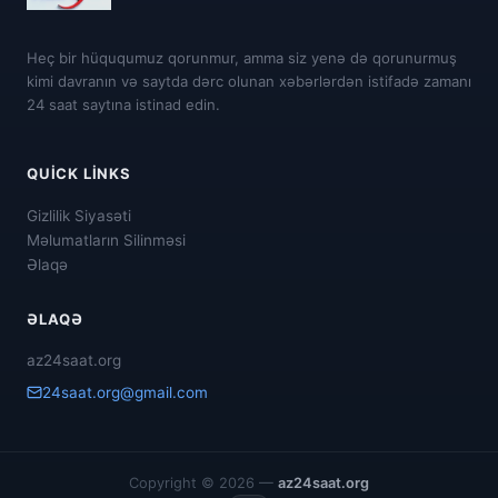
Heç bir hüququmuz qorunmur, amma siz yenə də qorunurmuş
kimi davranın və saytda dərc olunan xəbərlərdən istifadə zamanı
24 saat saytına istinad edin.
QUICK LINKS
Gizlilik Siyasəti
Məlumatların Silinməsi
Əlaqə
ƏLAQƏ
az24saat.org
24saat.org@gmail.com
Copyright © 2026 —
az24saat.org