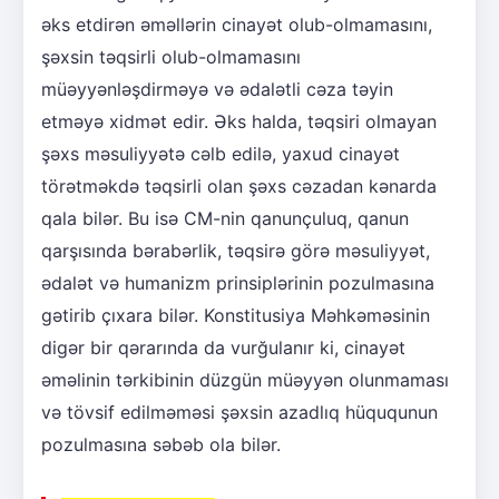
əks etdirən əməllərin cinayət olub-olmamasını,
şəxsin təqsirli olub-olmamasını
müəyyənləşdirməyə və ədalətli cəza təyin
etməyə xidmət edir. Əks halda, təqsiri olmayan
şəxs məsuliyyətə cəlb edilə, yaxud cinayət
törətməkdə təqsirli olan şəxs cəzadan kənarda
qala bilər. Bu isə CM-nin qanunçuluq, qanun
qarşısında bərabərlik, təqsirə görə məsuliyyət,
ədalət və humanizm prinsiplərinin pozulmasına
gətirib çıxara bilər. Konstitusiya Məhkəməsinin
digər bir qərarında da vurğulanır ki, cinayət
əməlinin tərkibinin düzgün müəyyən olunmaması
və tövsif edilməməsi şəxsin azadlıq hüququnun
pozulmasına səbəb ola bilər.