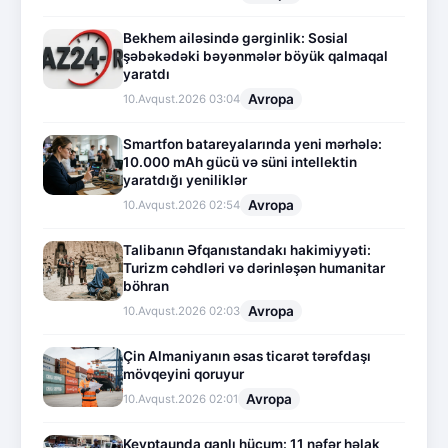
Bekhem ailəsində gərginlik: Sosial
şəbəkədəki bəyənmələr böyük qalmaqal
yaratdı
Avropa
10.Avqust.2026 03:04
Smartfon batareyalarında yeni mərhələ:
10.000 mAh gücü və süni intellektin
yaratdığı yeniliklər
Avropa
10.Avqust.2026 02:54
Talibanın Əfqanıstandakı hakimiyyəti:
Turizm cəhdləri və dərinləşən humanitar
böhran
Avropa
10.Avqust.2026 02:03
Çin Almaniyanın əsas ticarət tərəfdaşı
mövqeyini qoruyur
Avropa
10.Avqust.2026 02:01
Keyptaunda qanlı hücum: 11 nəfər həlak