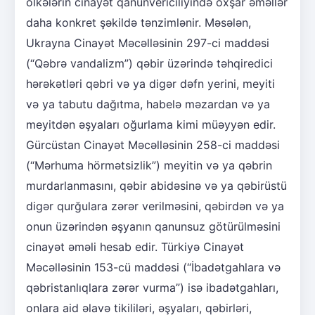
ölkələrin cinayət qanunvericiliyində oxşar əməllər
daha konkret şəkildə tənzimlənir. Məsələn,
Ukrayna Cinayət Məcəlləsinin 297-ci maddəsi
(“Qəbrə vandalizm”) qəbir üzərində təhqiredici
hərəkətləri qəbri və ya digər dəfn yerini, meyiti
və ya tabutu dağıtma, habelə məzardan və ya
meyitdən əşyaları oğurlama kimi müəyyən edir.
Gürcüstan Cinayət Məcəlləsinin 258-ci maddəsi
(“Mərhuma hörmətsizlik”) meyitin və ya qəbrin
murdarlanmasını, qəbir abidəsinə və ya qəbirüstü
digər qurğulara zərər verilməsini, qəbirdən və ya
onun üzərindən əşyanın qanunsuz götürülməsini
cinayət əməli hesab edir. Türkiyə Cinayət
Məcəlləsinin 153-cü maddəsi (“İbadətgahlara və
qəbristanlıqlara zərər vurma”) isə ibadətgahları,
onlara aid əlavə tikililəri, əşyaları, qəbirləri,