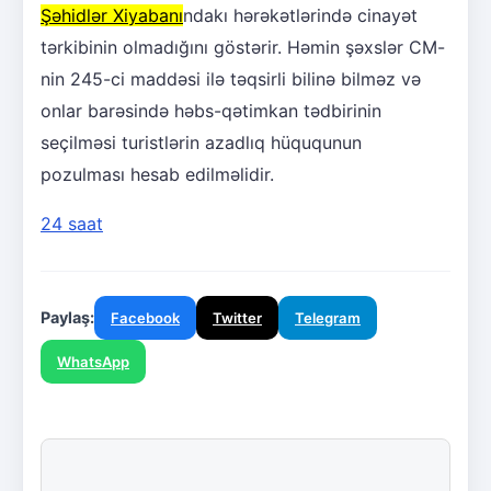
Şəhidlər Xiyabanı
ndakı hərəkətlərində cinayət
tərkibinin olmadığını göstərir. Həmin şəxslər CM-
nin 245-ci maddəsi ilə təqsirli bilinə bilməz və
onlar barəsində həbs-qətimkan tədbirinin
seçilməsi turistlərin azadlıq hüququnun
pozulması hesab edilməlidir.
24 saat
Paylaş:
Facebook
Twitter
Telegram
WhatsApp