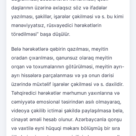
daşlarının üzərinə əxlaqsız söz və ifadələr
yazılması, şəkillər, işarələr çəkilməsi və s. bu kimi
mənəviyyatsız, rüsvayedici hərəkətlərin
törədilməsi” başa düşülür.
Belə hərəkətlərə qəbirin qazılması, meyitin
oradan çıxarılması, qanunsuz olaraq meyitin
orqan və toxumalarının götürülməsi, meyitin ayrı-
ayrı hissələrə parçalanması və ya onun dərisi
üzərində müxtəlif işarələr çəkilməsi və s. daxildir.
Təhqiredici hərəkətlər mərhumun yaxınlarına və
cəmiyyətə emosional təsirindən asılı olmayaraq,
videoya çəkilib ictimai şəkildə paylaşılmasa belə,
cinayət əməli hesab olunur. Azərbaycanla qonşu
və vaxtilə eyni hüquqi məkanı bölüşmüş bir sıra