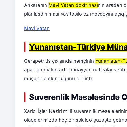
Ankaranın
Mavi Vatan doktrinası
nın aradan qa
planlaşdırılması vasitəsilə öz mövqeyini açıq 
Mavi Vatan
Yunanıstan-Türkiyə Münas
Gerapetritis çıxışında həmçinin
Yunanıstan-Tü
aparılan dialoq artıq müəyyən nəticələr veri
müşahidə olunduğunu bildirib.
Suverenlik Məsələsində Q
Xarici İşlər Naziri milli suverenlik məsələlər
əlaqələrimizdə heç bir şəkildə güzəştə getmə