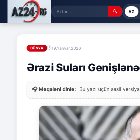
🔍
AZ
19.Yanvar.2026
DÜNYA
Ərazi Suları Genişlən
🎧 Məqaləni dinlə:
Bu yazı üçün səsli versiya