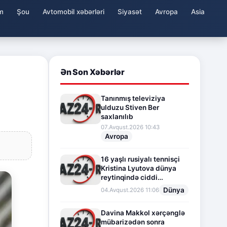
m
Şou
Avtomobil xəbərləri
Siyasət
Avropa
Asia
Ən Son Xəbərlər
Tanınmış televiziya
ulduzu Stiven Ber
saxlanılıb
07.Avqust.2026 10:43
Avropa
16 yaşlı rusiyalı tennisçi
Kristina Lyutova dünya
reytinqində ciddi
irəliləyişə imza atdı
Dünya
04.Avqust.2026 11:06
Davina Makkol xərçənglə
mübarizədən sonra