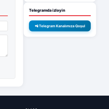
Telegramda izləyin
📲 Telegram Kanalımıza Qoşul