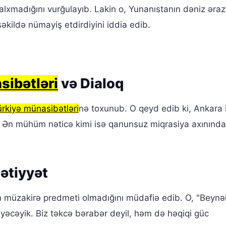
lxmadığını vurğulayıb. Lakin o, Yunanıstanın dəniz ərazi
şəkildə nümayiş etdirdiyini iddia edib.
ibətləri
və Dialoq
rkiyə münasibətləri
nə toxunub. O qeyd edib ki, Ankara i
b. Ən mühüm nəticə kimi isə qanunsuz miqrasiya axınınd
ətiyyət
inin müzakirə predmeti olmadığını müdafiə edib. O, "Beynə
yəcəyik. Biz təkcə bərabər deyil, həm də həqiqi güc