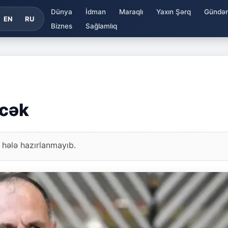
Dünya
İdman
Maraqlı
Yaxın Şərq
Gündə
EN
RU
Biznes
Sağlamlıq
əcək
 hələ hazırlanmayıb.