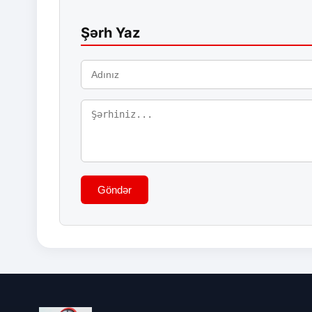
Şərh Yaz
Göndər