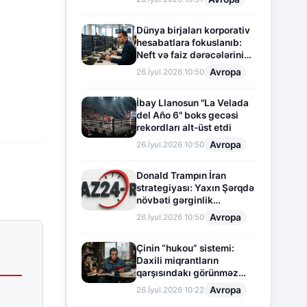
Dünya birjaları korporativ
hesabatlara fokuslanıb:
Neft və faiz dərəcələrinin
təsiri altında cari vəziyyət
Avropa
26.İyul.2026 10:50
İbay Llanosun "La Velada
del Año 6" boks gecəsi
rekordları alt-üst etdi
Avropa
26.İyul.2026 10:50
Donald Trampın İran
strategiyası: Yaxın Şərqdə
növbəti gərginlik
mərhələsi
Avropa
26.İyul.2026 10:50
Çinin “hukou” sistemi:
Daxili miqrantların
qarşısındakı görünməz
sədd
Avropa
26.İyul.2026 10:22