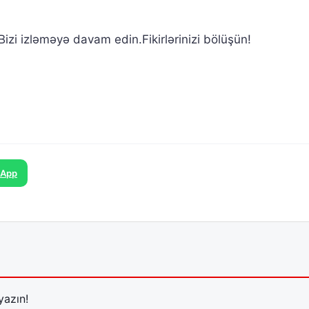
izi izləməyə davam edin.Fikirlərinizi bölüşün!
sApp
yazın!