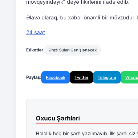
mövqeyindəyik" deyə fikirlərini ifadə edib.
Əlavə olaraq, bu xəbər önəmli bir mövzudur. B
24 saat
Etiketlər:
Ərazi Suları Genişlənəcək
Paylaş:
Facebook
Twitter
Telegram
What
Oxucu Şərhləri
Hələlik heç bir şərh yazılmayıb. İlk şərhi siz 