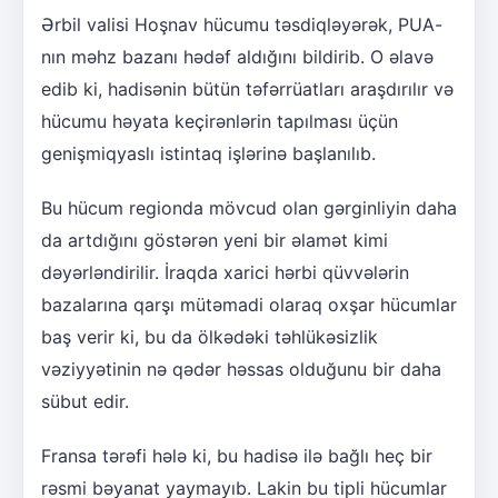
Ərbil valisi Hoşnav hücumu təsdiqləyərək, PUA-
nın məhz bazanı hədəf aldığını bildirib. O əlavə
edib ki, hadisənin bütün təfərrüatları araşdırılır və
hücumu həyata keçirənlərin tapılması üçün
genişmiqyaslı istintaq işlərinə başlanılıb.
Bu hücum regionda mövcud olan gərginliyin daha
da artdığını göstərən yeni bir əlamət kimi
dəyərləndirilir. İraqda xarici hərbi qüvvələrin
bazalarına qarşı mütəmadi olaraq oxşar hücumlar
baş verir ki, bu da ölkədəki təhlükəsizlik
vəziyyətinin nə qədər həssas olduğunu bir daha
sübut edir.
Fransa tərəfi hələ ki, bu hadisə ilə bağlı heç bir
rəsmi bəyanat yaymayıb. Lakin bu tipli hücumlar