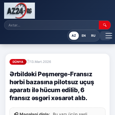
🔍
AZ
EN
RU
13.Mart.2026
DÜNYA
Ərbildəki Peşmerge-Fransız
hərbi bazasına pilotsuz uçuş
aparatı ilə hücum edilib, 6
fransız əsgəri xəsarət alıb.
🎧 Məqaləni dinlə:
Bu yazı üçün səsli