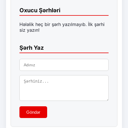
Oxucu Şərhləri
Hələlik heç bir şərh yazılmayıb. İlk şərhi
siz yazın!
Şərh Yaz
Göndər