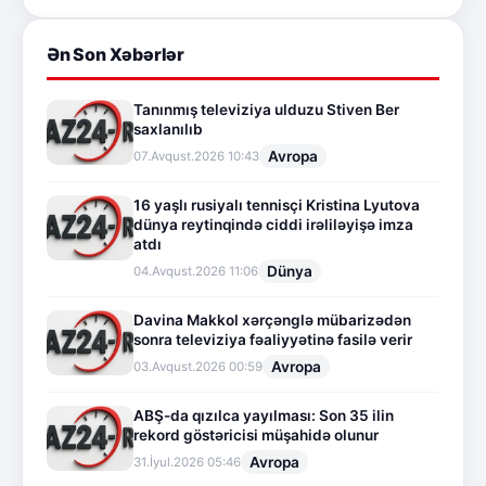
Ən Son Xəbərlər
Tanınmış televiziya ulduzu Stiven Ber
saxlanılıb
Avropa
07.Avqust.2026 10:43
16 yaşlı rusiyalı tennisçi Kristina Lyutova
dünya reytinqində ciddi irəliləyişə imza
atdı
Dünya
04.Avqust.2026 11:06
Davina Makkol xərçənglə mübarizədən
sonra televiziya fəaliyyətinə fasilə verir
Avropa
03.Avqust.2026 00:59
ABŞ-da qızılca yayılması: Son 35 ilin
rekord göstəricisi müşahidə olunur
Avropa
31.İyul.2026 05:46