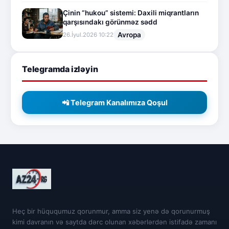
Çinin “hukou” sistemi: Daxili miqrantların
qarşısındakı görünməz sədd
Avropa
26.İyul.2026 10:22
Telegramda izləyin
📲 Telegram Kanalımıza Qoşul
Heç bir hüququmuz qorunmur, amma siz yenə də qorunurmuş
kimi davranın və saytda dərc olunan xəbərlərdən istifadə zamanı