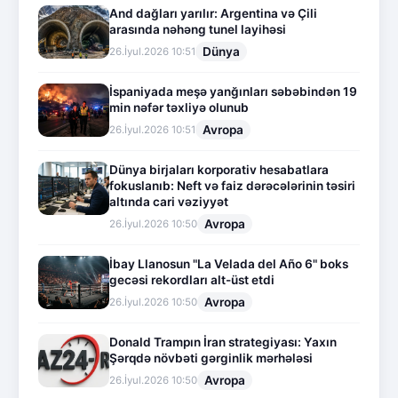
And dağları yarılır: Argentina və Çili
arasında nəhəng tunel layihəsi
Dünya
26.İyul.2026 10:51
İspaniyada meşə yanğınları səbəbindən 19
min nəfər təxliyə olunub
Avropa
26.İyul.2026 10:51
Dünya birjaları korporativ hesabatlara
fokuslanıb: Neft və faiz dərəcələrinin təsiri
altında cari vəziyyət
Avropa
26.İyul.2026 10:50
İbay Llanosun "La Velada del Año 6" boks
gecəsi rekordları alt-üst etdi
Avropa
26.İyul.2026 10:50
Donald Trampın İran strategiyası: Yaxın
Şərqdə növbəti gərginlik mərhələsi
Avropa
26.İyul.2026 10:50