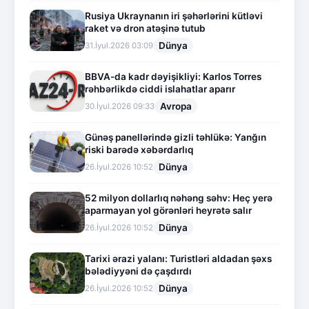
Rusiya Ukraynanın iri şəhərlərini kütləvi
raket və dron atəşinə tutub
Dünya
31.İyul.2026 03:09
BBVA-da kadr dəyişikliyi: Karlos Torres
rəhbərlikdə ciddi islahatlar aparır
Avropa
30.İyul.2026 09:33
Günəş panellərində gizli təhlükə: Yanğın
riski barədə xəbərdarlıq
Dünya
26.İyul.2026 10:52
52 milyon dollarlıq nəhəng səhv: Heç yerə
aparmayan yol görənləri heyrətə salır
Dünya
26.İyul.2026 10:52
Tarixi ərazi yalanı: Turistləri aldadan şəxs
bələdiyyəni də çaşdırdı
Dünya
26.İyul.2026 10:52