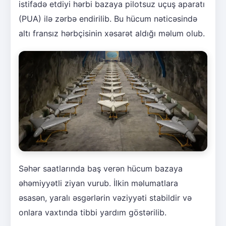
istifadə etdiyi hərbi bazaya pilotsuz uçuş aparatı
(PUA) ilə zərbə endirilib. Bu hücum nəticəsində
altı fransız hərbçisinin xəsarət aldığı məlum olub.
Səhər saatlarında baş verən hücum bazaya
əhəmiyyətli ziyan vurub. İlkin məlumatlara
əsasən, yaralı əsgərlərin vəziyyəti stabildir və
onlara vaxtında tibbi yardım göstərilib.