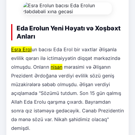
Eda Erolun Yeni Həyatı və Xoşbəxt
Anları
Esra Erol
un bacısı Eda Erol bir vaxtlar Əlişanla
evlilik qərarı ilə ictimaiyyətin diqqət mərkəzində
olmuşdu. Onların
nişan
mərasimi və Əlişanın
Prezident Ərdoğana verdiyi evlilik sözü geniş
müzakirələrə səbəb olmuşdu. Əlişan verdiyi
açıqlamada "Sözümü tutdum. Son 15 gün qalmış
Allah Eda Erolu qarşıma çıxardı. Bayramdan
sonra qız istəməyə gedəcəyik. Cənab Prezidentin
də mənə sözü var. Nikah şahidimiz olacaq"
demişdi.