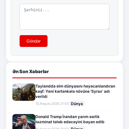
Göndər
Ən Son Xəbərlər
Taylandda elm dünyasını həyəcanlandıran
kəşf: Yeni kərtənkələ növünə 'Syrax' adı
verildi
Dünya
10.Avqust.2026 21:53
Donald Tramp İrandan yarım əsrlik
təzminat tələb edəcəyini bəyan edib