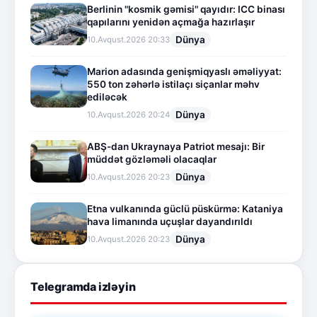
Berlinin "kosmik gəmisi" qayıdır: ICC binası
qapılarını yenidən açmağa hazırlaşır
Dünya
10.Avqust.2026 20:33
Marion adasında genişmiqyaslı əməliyyat:
550 ton zəhərlə istilaçı siçanlar məhv
ediləcək
Dünya
10.Avqust.2026 20:24
ABŞ-dan Ukraynaya Patriot mesajı: Bir
müddət gözləməli olacaqlar
Dünya
10.Avqust.2026 20:23
Etna vulkanında güclü püskürmə: Kataniya
hava limanında uçuşlar dayandırıldı
Dünya
10.Avqust.2026 20:23
Telegramda izləyin