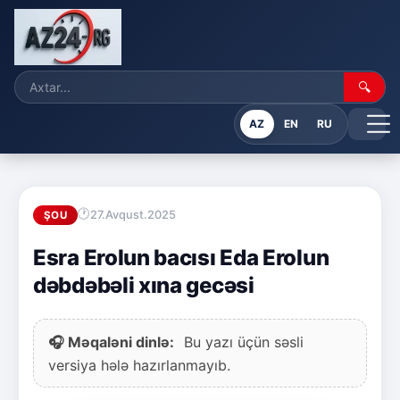
🔍
AZ
EN
RU
27.Avqust.2025
ŞOU
Esra Erolun bacısı Eda Erolun
dəbdəbəli xına gecəsi
🎧 Məqaləni dinlə:
Bu yazı üçün səsli
versiya hələ hazırlanmayıb.