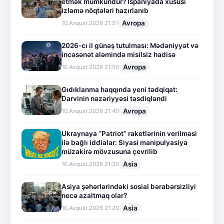
etmək mümkündür? İspaniyada xüsusi
izləmə nöqtələri hazırlanıb
Avropa
10.Avqust.2026 21:51
2026-cı il günəş tutulması: Mədəniyyət və
incəsənət aləmində misilsiz hadisə
Avropa
10.Avqust.2026 21:50
Gıdıklanma haqqında yeni tədqiqat:
Darvinin nəzəriyyəsi təsdiqləndi
Avropa
10.Avqust.2026 21:40
Ukraynaya “Patriot” raketlərinin verilməsi
ilə bağlı iddialar: Siyasi manipulyasiya
müzakirə mövzusuna çevrilib
Asia
10.Avqust.2026 21:20
Asiya şəhərlərindəki sosial bərabərsizliyi
necə azaltmaq olar?
Asia
10.Avqust.2026 21:20