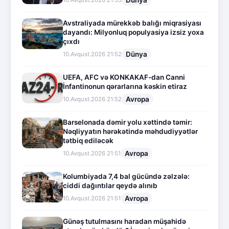
Dünya
10.Avqust.2026 21:53
Avstraliyada mürekkəb balığı miqrasiyası
dayandı: Milyonluq populyasiya izsiz yoxa
çıxdı
Dünya
10.Avqust.2026 21:52
UEFA, AFC və KONKAKAF-dan Canni
İnfantinonun qərarlarına kəskin etiraz
Avropa
10.Avqust.2026 21:52
Barselonada dəmir yolu xəttində təmir:
Nəqliyyatın hərəkətində məhdudiyyətlər
tətbiq ediləcək
Avropa
10.Avqust.2026 21:51
Kolumbiyada 7,4 bal gücündə zəlzələ:
ciddi dağıntılar qeydə alınıb
Avropa
10.Avqust.2026 21:51
Günəş tutulmasını haradan müşahidə