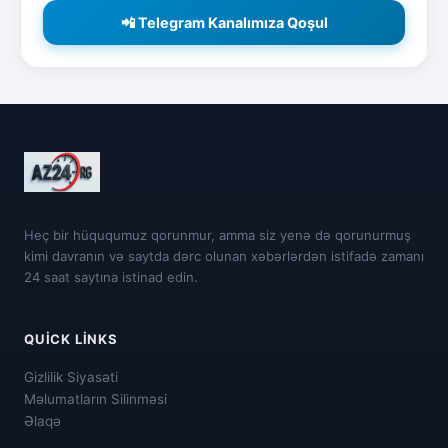
📲 Telegram Kanalımıza Qoşul
Heç bir hüququmuz qorunmur, amma siz yenə də qorunurmuş
kimi davranın və saytda dərc olunan xəbərlərdən istifadə zamanı
24 saat saytına istinad edin.
QUICK LINKS
Gizlilik Siyasəti
Məlumatların Silinməsi
Əlaqə