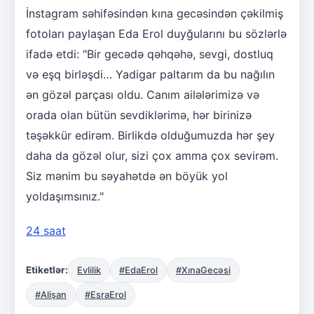
İnstagram səhifəsindən kına gecəsindən çəkilmiş
fotoları paylaşan Eda Erol duyğularını bu sözlərlə
ifadə etdi: "Bir gecədə qəhqəhə, sevgi, dostluq
və eşq birləşdi… Yadigar paltarım da bu nağılın
ən gözəl parçası oldu. Canım ailələrimizə və
orada olan bütün sevdiklərimə, hər birinizə
təşəkkür edirəm. Birlikdə olduğumuzda hər şey
daha da gözəl olur, sizi çox amma çox sevirəm.
Siz mənim bu səyahətdə ən böyük yol
yoldaşımsınız."
24 saat
Etiketlər:
Evlilik
#EdaErol
#XınaGecəsi
#Alişan
#EsraErol