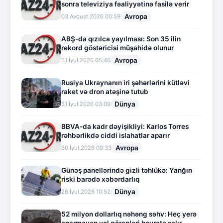
sonra televiziya fəaliyyətinə fasilə verir
Avropa
03.Avqust.2026 00:59
ABŞ-da qızılca yayılması: Son 35 ilin
rekord göstəricisi müşahidə olunur
Avropa
31.İyul.2026 05:46
Rusiya Ukraynanın iri şəhərlərini kütləvi
raket və dron atəşinə tutub
Dünya
31.İyul.2026 03:09
BBVA-da kadr dəyişikliyi: Karlos Torres
rəhbərlikdə ciddi islahatlar aparır
Avropa
30.İyul.2026 09:33
Günəş panellərində gizli təhlükə: Yanğın
riski barədə xəbərdarlıq
Dünya
26.İyul.2026 10:52
52 milyon dollarlıq nəhəng səhv: Heç yerə