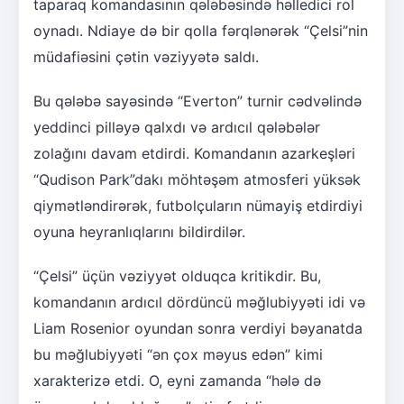
taparaq komandasının qələbəsində həlledici rol
oynadı. Ndiaye də bir qolla fərqlənərək “Çelsi”nin
müdafiəsini çətin vəziyyətə saldı.
Bu qələbə sayəsində “Everton” turnir cədvəlində
yeddinci pilləyə qalxdı və ardıcıl qələbələr
zolağını davam etdirdi. Komandanın azarkeşləri
“Qudison Park”dakı möhtəşəm atmosferi yüksək
qiymətləndirərək, futbolçuların nümayiş etdirdiyi
oyuna heyranlıqlarını bildirdilər.
“Çelsi” üçün vəziyyət olduqca kritikdir. Bu,
komandanın ardıcıl dördüncü məğlubiyyəti idi və
Liam Rosenior oyundan sonra verdiyi bəyanatda
bu məğlubiyyəti “ən çox məyus edən” kimi
xarakterizə etdi. O, eyni zamanda “hələ də