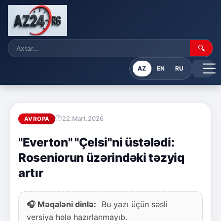
🔍
AZ
EN
RU
22.Mart.2026
AVROPA
"Everton" "Çelsi"ni üstələdi:
Roseniorun üzərindəki təzyiq
artır
🎧 Məqaləni dinlə:
Bu yazı üçün səsli
versiya hələ hazırlanmayıb.