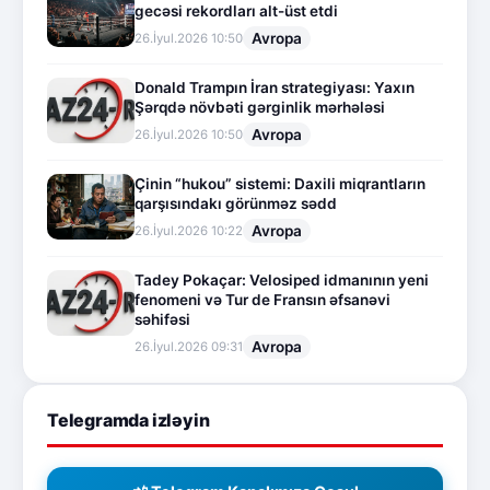
gecəsi rekordları alt-üst etdi
Avropa
26.İyul.2026 10:50
Donald Trampın İran strategiyası: Yaxın
Şərqdə növbəti gərginlik mərhələsi
Avropa
26.İyul.2026 10:50
Çinin “hukou” sistemi: Daxili miqrantların
qarşısındakı görünməz sədd
Avropa
26.İyul.2026 10:22
Tadey Pokaçar: Velosiped idmanının yeni
fenomeni və Tur de Fransın əfsanəvi
səhifəsi
Avropa
26.İyul.2026 09:31
Telegramda izləyin