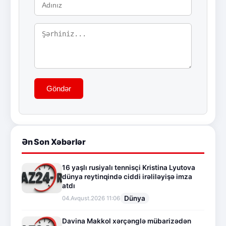
Göndər
Ən Son Xəbərlər
16 yaşlı rusiyalı tennisçi Kristina Lyutova
dünya reytinqində ciddi irəliləyişə imza
atdı
Dünya
04.Avqust.2026 11:06
Davina Makkol xərçənglə mübarizədən