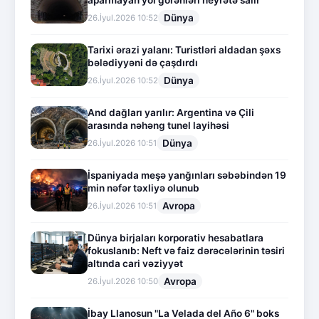
aparmayan yol görənləri heyrətə salır
Dünya
26.İyul.2026 10:52
Tarixi ərazi yalanı: Turistləri aldadan şəxs
bələdiyyəni də çaşdırdı
Dünya
26.İyul.2026 10:52
And dağları yarılır: Argentina və Çili
arasında nəhəng tunel layihəsi
Dünya
26.İyul.2026 10:51
İspaniyada meşə yanğınları səbəbindən 19
min nəfər təxliyə olunub
Avropa
26.İyul.2026 10:51
Dünya birjaları korporativ hesabatlara
fokuslanıb: Neft və faiz dərəcələrinin təsiri
altında cari vəziyyət
Avropa
26.İyul.2026 10:50
İbay Llanosun "La Velada del Año 6" boks