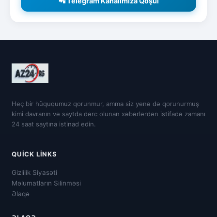
📲 Telegram Kanalımıza Qoşul
Heç bir hüququmuz qorunmur, amma siz yenə də qorunurmuş
kimi davranın və saytda dərc olunan xəbərlərdən istifadə zamanı
24 saat saytına istinad edin.
QUICK LINKS
Gizlilik Siyasəti
Məlumatların Silinməsi
Əlaqə