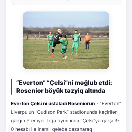
“Everton” “Çelsi”ni məğlub etdi:
Rosenior böyük təzyiq altında
Everton Çelsi ni üstələdi Roseniorun
- “Everton”
Liverpulun “Qudison Park” stadionunda keçirilən
gərgin Premyer Liqa oyununda “Çelsi”yə qarşı 3-
0 hesabı ilə inamlı qələbə qazanaraq