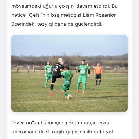
mövsümdəki uğurlu çıxışını davam etdirdi. Bu
nəticə “Çelsi”nin baş məşqçisi Liam Rosenior
üzərindəki təzyiqi daha da gücləndirdi.
“Everton”un hücumçusu Beto matçın əsas
qəhrəmanı idi. O, rəqib qapısına iki dəfə yol