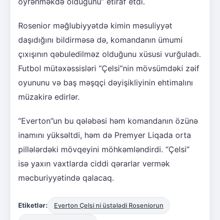
öyrənməkdə olduğunu” etiraf etdi.
Rosenior məğlubiyyətdə kimin məsuliyyət
daşıdığını bildirməsə də, komandanın ümumi
çıxışının qəbuledilməz olduğunu xüsusi vurğuladı.
Futbol mütəxəssisləri “Çelsi”nin mövsümdəki zəif
oyununu və baş məşqçi dəyişikliyinin ehtimalını
müzakirə edirlər.
“Everton”un bu qələbəsi həm komandanın özünə
inamını yüksəltdi, həm də Premyer Liqada orta
pillələrdəki mövqeyini möhkəmləndirdi. “Çelsi”
isə yaxın vaxtlarda ciddi qərarlar vermək
məcburiyyətində qalacaq.
Etiketlər:
Everton Çelsi ni üstələdi Roseniorun