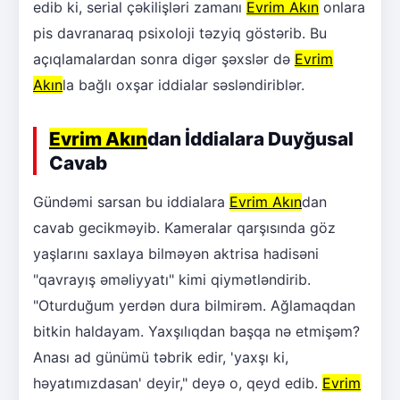
edib ki, serial çəkilişləri zamanı
Evrim Akın
onlara
pis davranaraq psixoloji təzyiq göstərib. Bu
açıqlamalardan sonra digər şəxslər də
Evrim
Akın
la bağlı oxşar iddialar səsləndiriblər.
Evrim Akın
dan İddialara Duyğusal
Cavab
Gündəmi sarsan bu iddialara
Evrim Akın
dan
cavab gecikməyib. Kameralar qarşısında göz
yaşlarını saxlaya bilməyən aktrisa hadisəni
"qavrayış əməliyyatı" kimi qiymətləndirib.
"Oturduğum yerdən dura bilmirəm. Ağlamaqdan
bitkin haldayam. Yaxşılıqdan başqa nə etmişəm?
Anası ad günümü təbrik edir, 'yaxşı ki,
həyatımızdasan' deyir," deyə o, qeyd edib.
Evrim