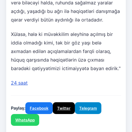
verə biləcəyi halda, ruhunda sağalmaz yaralar
açdığı, yaşadığı bu ağrı ilə həqiqətləri danışmağa
qərar verdiyi bütün aydınlığı ilə ortadadır.
Xülasə, hələ ki müvəkkilim əleyhinə açılmış bir
iddia olmadığı kimi, tək bir göz yaşı belə
axmadan edilən açıqlamalardan fərqli olaraq,
hüquq qarşısında həqiqətlərin üzə çıxması
barədəki qətiyyətimizi ictimaiyyətə bəyan edirik."
24 saat
Paylaş:
Facebook
Twitter
Telegram
WhatsApp