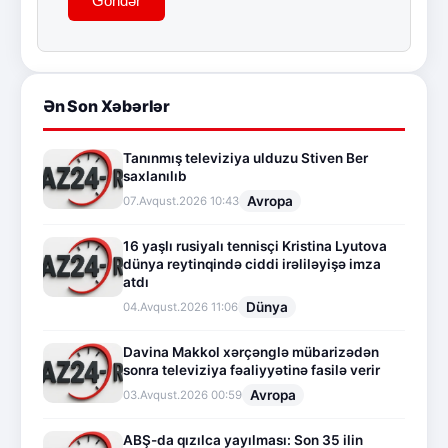
Göndər
Ən Son Xəbərlər
Tanınmış televiziya ulduzu Stiven Ber
saxlanılıb
Avropa
07.Avqust.2026 10:43
16 yaşlı rusiyalı tennisçi Kristina Lyutova
dünya reytinqində ciddi irəliləyişə imza
atdı
Dünya
04.Avqust.2026 11:06
Davina Makkol xərçənglə mübarizədən
sonra televiziya fəaliyyətinə fasilə verir
Avropa
03.Avqust.2026 00:59
ABŞ-da qızılca yayılması: Son 35 ilin