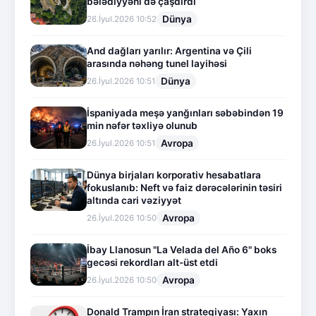
bələdiyyəni də çaşdırdı
Dünya
26.İyul.2026 10:52
And dağları yarılır: Argentina və Çili
arasında nəhəng tunel layihəsi
Dünya
26.İyul.2026 10:51
İspaniyada meşə yanğınları səbəbindən 19
min nəfər təxliyə olunub
Avropa
26.İyul.2026 10:51
Dünya birjaları korporativ hesabatlara
fokuslanıb: Neft və faiz dərəcələrinin təsiri
altında cari vəziyyət
Avropa
26.İyul.2026 10:50
İbay Llanosun "La Velada del Año 6" boks
gecəsi rekordları alt-üst etdi
Avropa
26.İyul.2026 10:50
Donald Trampın İran strategiyası: Yaxın