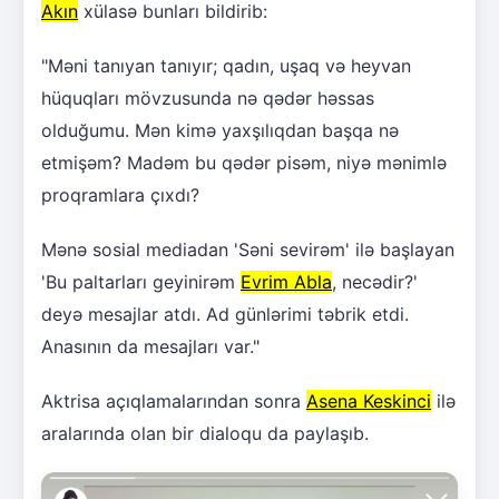
Akın
xülasə bunları bildirib:
"Məni tanıyan tanıyır; qadın, uşaq və heyvan
hüquqları mövzusunda nə qədər həssas
olduğumu. Mən kimə yaxşılıqdan başqa nə
etmişəm? Madəm bu qədər pisəm, niyə mənimlə
proqramlara çıxdı?
Mənə sosial mediadan 'Səni sevirəm' ilə başlayan
'Bu paltarları geyinirəm
Evrim Abla
, necədir?'
deyə mesajlar atdı. Ad günlərimi təbrik etdi.
Anasının da mesajları var."
Aktrisa açıqlamalarından sonra
Asena Keskinci
ilə
aralarında olan bir dialoqu da paylaşıb.