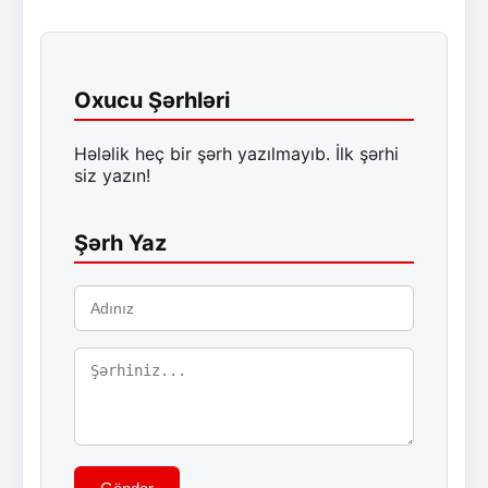
Oxucu Şərhləri
Hələlik heç bir şərh yazılmayıb. İlk şərhi
siz yazın!
Şərh Yaz