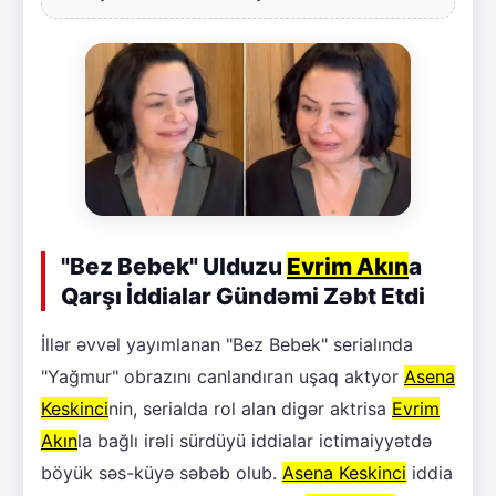
"Bez Bebek" Ulduzu
Evrim Akın
a
Qarşı İddialar Gündəmi Zəbt Etdi
İllər əvvəl yayımlanan "Bez Bebek" serialında
"Yağmur" obrazını canlandıran uşaq aktyor
Asena
Keskinci
nin, serialda rol alan digər aktrisa
Evrim
Akın
la bağlı irəli sürdüyü iddialar ictimaiyyətdə
böyük səs-küyə səbəb olub.
Asena Keskinci
iddia