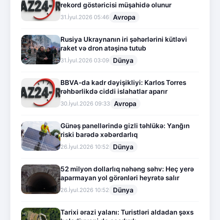
rekord göstəricisi müşahidə olunur
Avropa
31.İyul.2026 05:46
Rusiya Ukraynanın iri şəhərlərini kütləvi
raket və dron atəşinə tutub
Dünya
31.İyul.2026 03:09
BBVA-da kadr dəyişikliyi: Karlos Torres
rəhbərlikdə ciddi islahatlar aparır
Avropa
30.İyul.2026 09:33
Günəş panellərində gizli təhlükə: Yanğın
riski barədə xəbərdarlıq
Dünya
26.İyul.2026 10:52
52 milyon dollarlıq nəhəng səhv: Heç yerə
aparmayan yol görənləri heyrətə salır
Dünya
26.İyul.2026 10:52
Tarixi ərazi yalanı: Turistləri aldadan şəxs