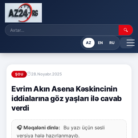
🔍
AZ
EN
RU
28.Noyabr.2025
ŞOU
Evrim Akın Asena Kəskincinin
iddialarına göz yaşları ilə cavab
verdi
🎧 Məqaləni dinlə:
Bu yazı üçün səsli
versiya hələ hazırlanmayıb.