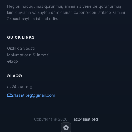
Heç bir hüququmuz qorunmur, amma siz yenə də qorunurmuş
kimi davranın və saytda dərc olunan xəbərlərdən istifadə zamanı
24 saat saytına istinad edin.
QUICK LINKS
Gizlilik Siyasəti
Məlumatların Silinməsi
Əlaqə
ƏLAQƏ
az24saat.org
24saat.org@gmail.com
Copyright © 2026 —
az24saat.org