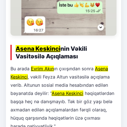
Asena Keskinci
nin Vəkili
Vasitəsilə Açıqlaması
Bu arada
Evrim Akın
ın çıxışından sonra
Asena
Keskinci
, vəkili Feyza Altun vasitəsilə açıqlama
verib. Altunun sosial media hesabından edilən
bəyanatda deyilir: "
Asena Keskinci
həqiqətlərdən
başqa heç nə danışmayıb. Tək bir göz yaşı belə
axmadan edilən açıqlamalardan fərqli olaraq,
hüquq qarşısında həqiqətlərin üzə çıxması
barədə qətiyyətliyik."