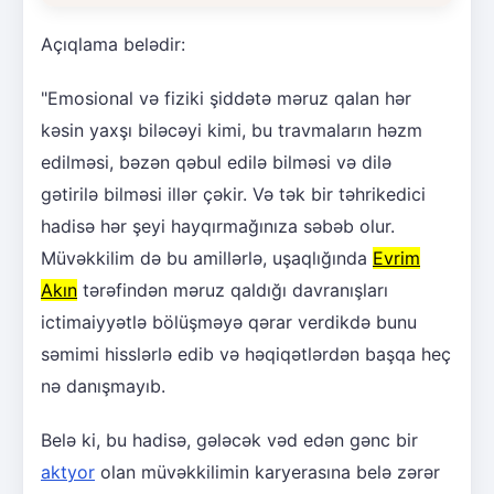
Açıqlama belədir:
"Emosional və fiziki şiddətə məruz qalan hər
kəsin yaxşı biləcəyi kimi, bu travmaların həzm
edilməsi, bəzən qəbul edilə bilməsi və dilə
gətirilə bilməsi illər çəkir. Və tək bir təhrikedici
hadisə hər şeyi hayqırmağınıza səbəb olur.
Müvəkkilim də bu amillərlə, uşaqlığında
Evrim
Akın
tərəfindən məruz qaldığı davranışları
ictimaiyyətlə bölüşməyə qərar verdikdə bunu
səmimi hisslərlə edib və həqiqətlərdən başqa heç
nə danışmayıb.
Belə ki, bu hadisə, gələcək vəd edən gənc bir
aktyor
olan müvəkkilimin karyerasına belə zərər