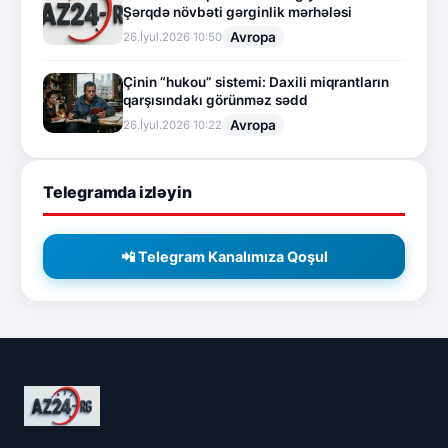
Şərqdə növbəti gərginlik mərhələsi
Avropa
26.İyul.2026 10:50
Çinin “hukou” sistemi: Daxili miqrantların
qarşısındakı görünməz sədd
Avropa
26.İyul.2026 10:22
Telegramda izləyin
📲 Telegram Kanalımıza Qoşul