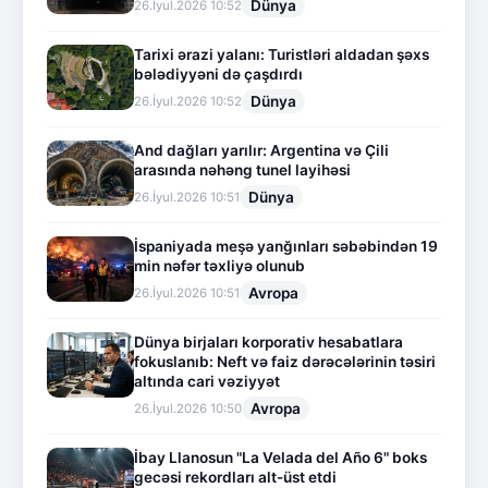
Dünya
26.İyul.2026 10:52
Tarixi ərazi yalanı: Turistləri aldadan şəxs
bələdiyyəni də çaşdırdı
Dünya
26.İyul.2026 10:52
And dağları yarılır: Argentina və Çili
arasında nəhəng tunel layihəsi
Dünya
26.İyul.2026 10:51
İspaniyada meşə yanğınları səbəbindən 19
min nəfər təxliyə olunub
Avropa
26.İyul.2026 10:51
Dünya birjaları korporativ hesabatlara
fokuslanıb: Neft və faiz dərəcələrinin təsiri
altında cari vəziyyət
Avropa
26.İyul.2026 10:50
İbay Llanosun "La Velada del Año 6" boks
gecəsi rekordları alt-üst etdi