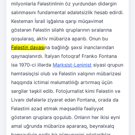
milyonlarla Fələstinlinin öz yurdundan didərgin
salınmasını fundamental ədalətsizlik hesab edirdi.
Kesteman İsrail işğalına qarşı müqavimət
göstərən Fələstin silahlı qruplarının sıralarına
qoşularaq, aktiv mübarizə aparıb. Onun bu
Fələstin davası
na bağlılığı şəxsi inanclarından
qaynaqlanırdı. İtalyan fotoqraf Franko Fontana
isə 1970-ci illərdə
Marksist-Leninist
siyasi qrupun
həmtəsisçisi olub və Fələstin xalqının mübarizəsi
haqqında ictimai məlumatlılığı artırmaq üçün
sərgilər təşkil edib. Fotojurnalist kimi Fələstin və
Livanı dəfələrlə ziyarət edən Fontana, orada da
Fələstini azad etmək məqsədilə fəaliyyət
göstərən qruplara qoşulub. Onların hər ikisi eyni
amal uğrunda mübarizə apararaq, beynəlxalq
həmrəyliyin nadir bir nümunəsini göstəriblər.