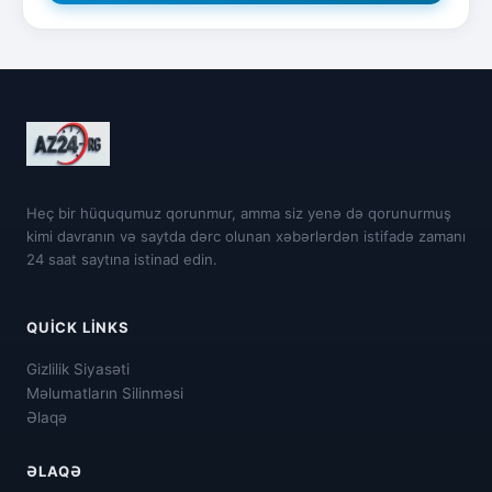
Heç bir hüququmuz qorunmur, amma siz yenə də qorunurmuş
kimi davranın və saytda dərc olunan xəbərlərdən istifadə zamanı
24 saat saytına istinad edin.
QUICK LINKS
Gizlilik Siyasəti
Məlumatların Silinməsi
Əlaqə
ƏLAQƏ