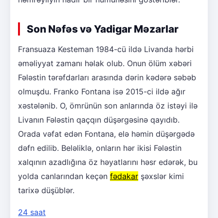
Son Nəfəs və Yadigar Məzarlar
Fransuaza Kesteman 1984-cü ildə Livanda hərbi
əməliyyat zamanı həlak olub. Onun ölüm xəbəri
Fələstin tərəfdarları arasında dərin kədərə səbəb
olmuşdu. Franko Fontana isə 2015-ci ildə ağır
xəstələnib. O, ömrünün son anlarında öz istəyi ilə
Livanın Fələstin qaçqın düşərgəsinə qayıdıb.
Orada vəfat edən Fontana, elə həmin düşərgədə
dəfn edilib. Beləliklə, onların hər ikisi Fələstin
xalqının azadlığına öz həyatlarını həsr edərək, bu
yolda canlarından keçən
fədakar
şəxslər kimi
tarixə düşüblər.
24 saat