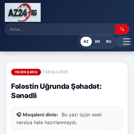
🔍
AZ
EN
RU
08.İyul.2025
YAXIN ŞƏRQ
Fələstin Uğrunda Şəhadət:
Sənədli
🎧 Məqaləni dinlə:
Bu yazı üçün səsli
versiya hələ hazırlanmayıb.