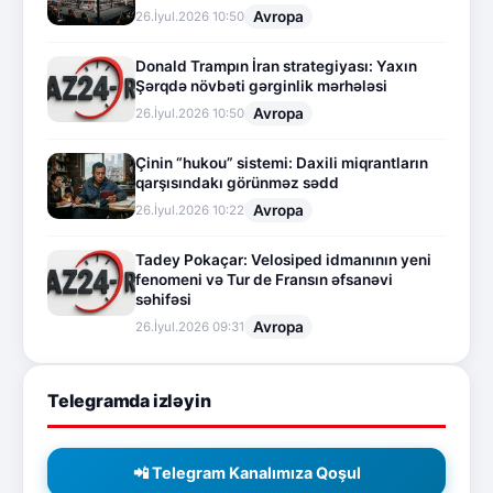
Avropa
26.İyul.2026 10:50
Donald Trampın İran strategiyası: Yaxın
Şərqdə növbəti gərginlik mərhələsi
Avropa
26.İyul.2026 10:50
Çinin “hukou” sistemi: Daxili miqrantların
qarşısındakı görünməz sədd
Avropa
26.İyul.2026 10:22
Tadey Pokaçar: Velosiped idmanının yeni
fenomeni və Tur de Fransın əfsanəvi
səhifəsi
Avropa
26.İyul.2026 09:31
Telegramda izləyin
📲 Telegram Kanalımıza Qoşul