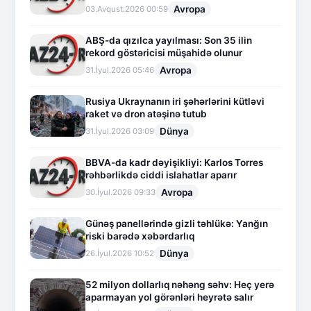
Avropa
03.Avqust.2026 00:59
ABŞ-da qızılca yayılması: Son 35 ilin
rekord göstəricisi müşahidə olunur
Avropa
31.İyul.2026 05:46
Rusiya Ukraynanın iri şəhərlərini kütləvi
raket və dron atəşinə tutub
Dünya
31.İyul.2026 03:09
BBVA-da kadr dəyişikliyi: Karlos Torres
rəhbərlikdə ciddi islahatlar aparır
Avropa
30.İyul.2026 09:33
Günəş panellərində gizli təhlükə: Yanğın
riski barədə xəbərdarlıq
Dünya
26.İyul.2026 10:52
52 milyon dollarlıq nəhəng səhv: Heç yerə
aparmayan yol görənləri heyrətə salır