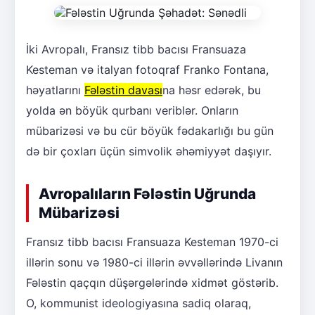
İki Avropalı, Fransız tibb bacısı Fransuaza
Kesteman və italyan fotoqraf Franko Fontana,
həyatlarını
Fələstin davası
na həsr edərək, bu
yolda ən böyük qurbanı veriblər. Onların
mübarizəsi və bu cür böyük fədakarlığı bu gün
də bir çoxları üçün simvolik əhəmiyyət daşıyır.
Avropalıların Fələstin Uğrunda
Mübarizəsi
Fransız tibb bacısı Fransuaza Kesteman 1970-ci
illərin sonu və 1980-ci illərin əvvəllərində Livanın
Fələstin qaçqın düşərgələrində xidmət göstərib.
O, kommunist ideologiyasına sadiq olaraq,