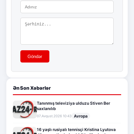
Göndər
Ən Son Xəbərlər
Tanınmış televiziya ulduzu Stiven Ber
saxlanılıb
Avropa
07.Avqust.2026 10:43
16 yaşlı rusiyalı tennisçi Kristina Lyutova