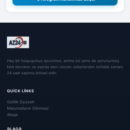
Heç bir hüququmuz qorunmur, amma siz yenə də qorunurmuş
kimi davranın və saytda dərc olunan xəbərlərdən istifadə zamanı
24 saat saytına istinad edin.
QUICK LINKS
Gizlilik Siyasəti
Məlumatların Silinməsi
Əlaqə
ƏLAQƏ