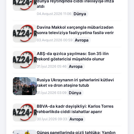
dünya reytinqində ciddi irəliləyişə imza
atdı
Dünya
04.Avqust.2026 11:06
Davina Makkol xərçənglə mübarizədən
sonra televiziya fəaliyyətinə fasilə verir
Avropa
03.Avqust.2026 00:59
ABŞ-da qızılca yayılması: Son 35 ilin
rekord göstəricisi müşahidə olunur
Avropa
31.İyul.2026 05:46
Rusiya Ukraynanın iri şəhərlərini kütləvi
raket və dron atəşinə tutub
Dünya
31.İyul.2026 03:09
BBVA-da kadr dəyişikliyi: Karlos Torres
rəhbərlikdə ciddi islahatlar aparır
Avropa
30.İyul.2026 09:33
Günəş panellərində gizli təhlükə: Yanğın