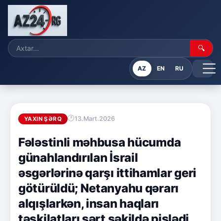
🔍
AZ
EN
RU
13.Mart.2026
YAXIN ŞƏRQ
Fələstinli məhbusa hücumda
günahlandırılan İsrail
əsgərlərinə qarşı ittihamlar geri
götürüldü; Netanyahu qərarı
alqışlarkən, insan haqları
təşkilatları sərt şəkildə pislədi