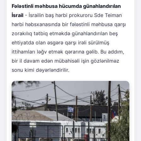
Fələstinli məhbusa hücumda günahlandırılan
İsrail
- İsrailin baş hərbi prokuroru Sde Teiman
hərbi həbsxanasında bir fələstinli məhbusa qarşı
zorakılıq tətbiq etməkdə günahlandırılan beş
ehtiyatda olan əsgərə qarşı irəli sürülmüş
ittihamları ləğv etmək qərarına gəlib. Bu addım,
bir il davam edən mübahisəli işin gözlənilməz
sonu kimi dəyərləndirilir.