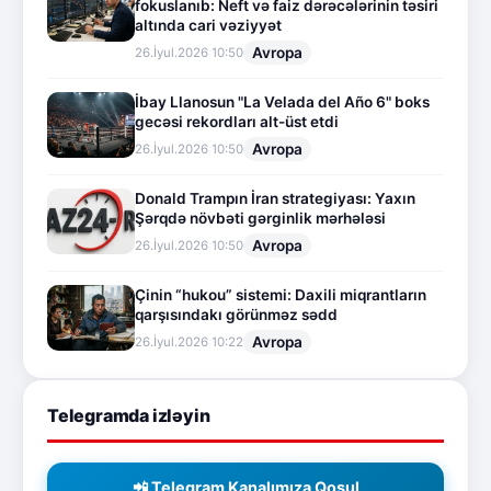
fokuslanıb: Neft və faiz dərəcələrinin təsiri
altında cari vəziyyət
Avropa
26.İyul.2026 10:50
İbay Llanosun "La Velada del Año 6" boks
gecəsi rekordları alt-üst etdi
Avropa
26.İyul.2026 10:50
Donald Trampın İran strategiyası: Yaxın
Şərqdə növbəti gərginlik mərhələsi
Avropa
26.İyul.2026 10:50
Çinin “hukou” sistemi: Daxili miqrantların
qarşısındakı görünməz sədd
Avropa
26.İyul.2026 10:22
Telegramda izləyin
📲 Telegram Kanalımıza Qoşul