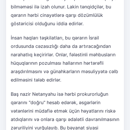
bilməməsi ilə izah olunur. Lakin tənqidçilər, bu
qərarın hərbi cinayətlərə qarşı dözümlülük
göstəricisi olduğunu iddia edirlər.
İnsan haqları təşkilatları, bu qərarın İsrail
ordusunda cəzasızlığı daha da artıracağından
narahatlıq keçirirlər. Onlar, fələstinli məhbusların
hüquqlarının pozulması hallarının hərtərəfli
araşdırılmasını və günahkarların məsuliyyətə cəlb
edilməsini tələb edirlər.
Baş nazir Netanyahu isə hərbi prokurorluğun
qərarını "doğru" hesab edərək, əsgərlərin
vətənlərini müdafiə etmək üçün həyatlarını riskə
atdıqlarını və onlara qarşı ədalətli davranılmasının
zəruriliyini vurğulayıb. Bu bəyanat siyasi