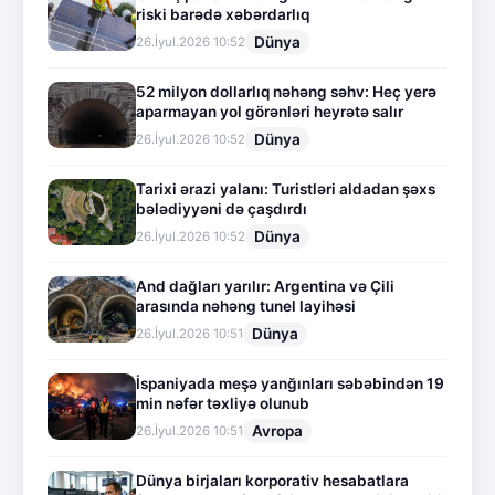
riski barədə xəbərdarlıq
Dünya
26.İyul.2026 10:52
52 milyon dollarlıq nəhəng səhv: Heç yerə
aparmayan yol görənləri heyrətə salır
Dünya
26.İyul.2026 10:52
Tarixi ərazi yalanı: Turistləri aldadan şəxs
bələdiyyəni də çaşdırdı
Dünya
26.İyul.2026 10:52
And dağları yarılır: Argentina və Çili
arasında nəhəng tunel layihəsi
Dünya
26.İyul.2026 10:51
İspaniyada meşə yanğınları səbəbindən 19
min nəfər təxliyə olunub
Avropa
26.İyul.2026 10:51
Dünya birjaları korporativ hesabatlara