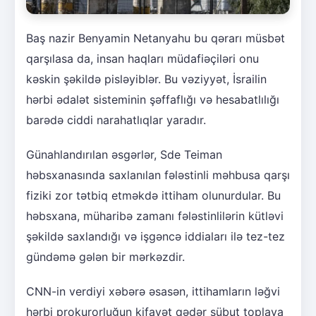
Baş nazir Benyamin Netanyahu bu qərarı müsbət
qarşılasa da, insan haqları müdafiəçiləri onu
kəskin şəkildə pisləyiblər. Bu vəziyyət, İsrailin
hərbi ədalət sisteminin şəffaflığı və hesabatlılığı
barədə ciddi narahatlıqlar yaradır.
Günahlandırılan əsgərlər, Sde Teiman
həbsxanasında saxlanılan fələstinli məhbusa qarşı
fiziki zor tətbiq etməkdə ittiham olunurdular. Bu
həbsxana, müharibə zamanı fələstinlilərin kütləvi
şəkildə saxlandığı və işgəncə iddiaları ilə tez-tez
gündəmə gələn bir mərkəzdir.
CNN-in verdiyi xəbərə əsasən, ittihamların ləğvi
hərbi prokurorluğun kifayət qədər sübut toplaya