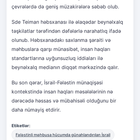
çevrələrdə də geniş müzakirələrə səbəb olub.
Sde Teiman həbsxanası ilə əlaqədar beynəlxalq
təşkilatlar tərəfindən dəfələrlə narahatlıq ifadə
olunub. Həbsxanadakı saxlanma şəraiti və
məhbuslara qarşı münasibət, insan haqları
standartlarına uyğunsuzluq iddiaları ilə
beynəlxalq medianın diqqət mərkəzində qalır.
Bu son qərar, İsrail-Fələstin münaqişəsi
kontekstində insan haqları məsələlərinin nə
dərəcədə həssas və mübahisəli olduğunu bir
daha nümayiş etdirir.
Etiketlər:
Fələstinli məhbusa hücumda günahlandırılan İsrail