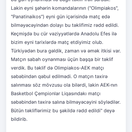
Lakin eyni şəhərin komandalarının ("Olimpiakos",
"Panatinaikos") eyni gün içərisində matç edə
bilməyəcəyindən dolayı bu təklifimiz rədd edildi.
Keçmişdə bu cür vəziyyətlərdə Anadolu Efes ilə
bizim eyni tarixlərdə matç etdiyimiz olub.
Türkiyədən bura gəldik, zaman və əmək itkisi var.
Matçın sabah oynanması üçün başqa bir təklif
verdik. Bu təklif də Olimpiakos-AEK matçı
səbəbindən qəbul edilmədi. O matçın təxirə
salınması söz mövzusu ola bilərdi, lakin AEK-nın
Basketbol Çempionlar Liqasındakı matçı
səbəbindən təxirə salına bilməyəcəyini söylədilər.
Bütün təkliflərimiz bu şəkildə rədd edildi" deyə
bildirib.