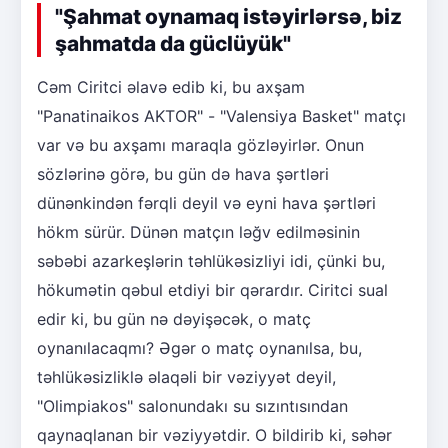
"Şahmat oynamaq istəyirlərsə, biz
şahmatda da güclüyük"
Cəm Ciritci əlavə edib ki, bu axşam
"Panatinaikos AKTOR" - "Valensiya Basket" matçı
var və bu axşamı maraqla gözləyirlər. Onun
sözlərinə görə, bu gün də hava şərtləri
dünənkindən fərqli deyil və eyni hava şərtləri
hökm sürür. Dünən matçın ləğv edilməsinin
səbəbi azarkeşlərin təhlükəsizliyi idi, çünki bu,
hökumətin qəbul etdiyi bir qərardır. Ciritci sual
edir ki, bu gün nə dəyişəcək, o matç
oynanılacaqmı? Əgər o matç oynanılsa, bu,
təhlükəsizliklə əlaqəli bir vəziyyət deyil,
"Olimpiakos" salonundakı su sızıntısından
qaynaqlanan bir vəziyyətdir. O bildirib ki, səhər