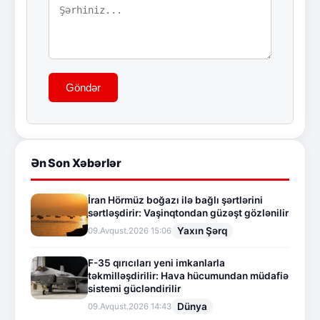
Göndər
Ən Son Xəbərlər
İran Hörmüz boğazı ilə bağlı şərtlərini
sərtləşdirir: Vaşinqtondan güzəşt gözlənilir
Yaxın Şərq
09.Avqust.2026 15:06
F-35 qırıcıları yeni imkanlarla
təkmilləşdirilir: Hava hücumundan müdafiə
sistemi gücləndirilir
Dünya
09.Avqust.2026 14:43