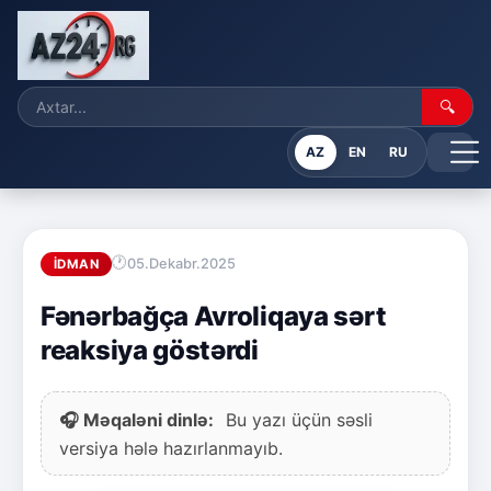
🔍
AZ
EN
RU
05.Dekabr.2025
İDMAN
Fənərbağça Avroliqaya sərt
reaksiya göstərdi
🎧 Məqaləni dinlə:
Bu yazı üçün səsli
versiya hələ hazırlanmayıb.