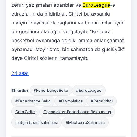
zəruri yazışmaları aparıblar və
EuroLeague
-ə
etirazlarını da bildiriblər. Ciritci bu axşamkı
matçın izləyicisi olacaqlarını və bunun onlar üçün
bir göstərici olacağını vurğulayıb. "Biz bura
basketbol oynamağa gəldik, amma onlar şahmat
oynamaq istəyirlərsə, biz şahmatda da güclüyük"
deyə Ciritci sözlərini tamamlayıb.
24 saat
Etiketlər:
#FenerbahçeBeko
#EuroLeague
#Fenerbahçe Beko
#Olympiakos
#CemCiritci
Cem Ciritci
Olympiakos-Fenerbahçe Beko matçı
matçın təxirə salınması
#MaçTəxirəSalınması