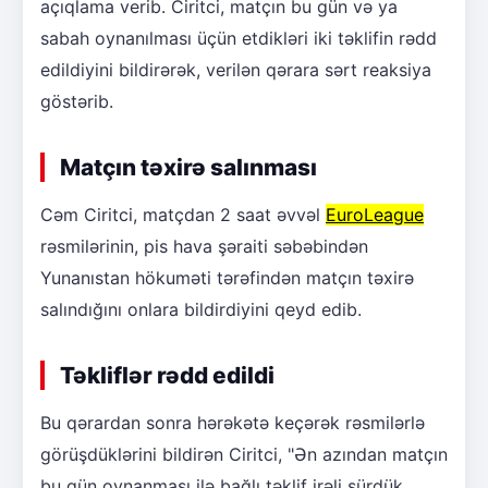
açıqlama verib. Ciritci, matçın bu gün və ya
sabah oynanılması üçün etdikləri iki təklifin rədd
edildiyini bildirərək, verilən qərara sərt reaksiya
göstərib.
Matçın təxirə salınması
Cəm Ciritci, matçdan 2 saat əvvəl
EuroLeague
rəsmilərinin, pis hava şəraiti səbəbindən
Yunanıstan hökuməti tərəfindən matçın təxirə
salındığını onlara bildirdiyini qeyd edib.
Təkliflər rədd edildi
Bu qərardan sonra hərəkətə keçərək rəsmilərlə
görüşdüklərini bildirən Ciritci, "Ən azından matçın
bu gün oynanması ilə bağlı təklif irəli sürdük.