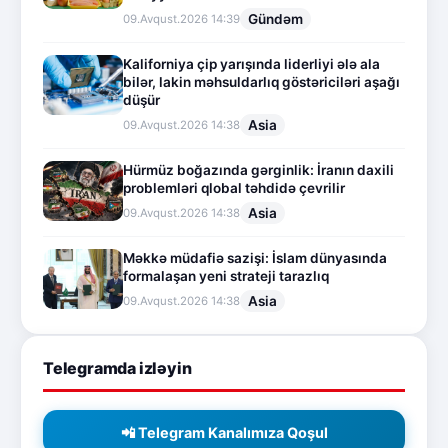
Gündəm
09.Avqust.2026 14:39
Kaliforniya çip yarışında liderliyi ələ ala
bilər, lakin məhsuldarlıq göstəriciləri aşağı
düşür
Asia
09.Avqust.2026 14:38
Hürmüz boğazında gərginlik: İranın daxili
problemləri qlobal təhdidə çevrilir
Asia
09.Avqust.2026 14:38
Məkkə müdafiə sazişi: İslam dünyasında
formalaşan yeni strateji tarazlıq
Asia
09.Avqust.2026 14:38
Telegramda izləyin
📲 Telegram Kanalımıza Qoşul