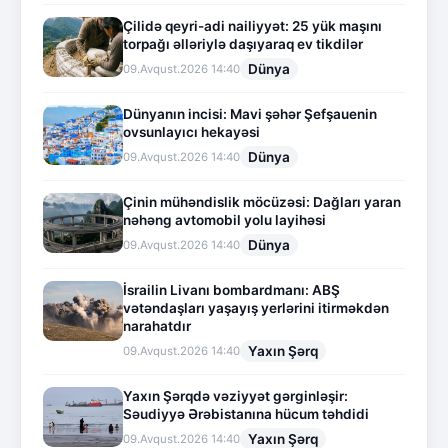
Çilidə qeyri-adi nailiyyət: 25 yük maşını
torpağı əlləriylə daşıyaraq ev tikdilər
Dünya
09.Avqust.2026 14:40
Dünyanın incisi: Mavi şəhər Şefşauenin
ovsunlayıcı hekayəsi
Dünya
09.Avqust.2026 14:40
Çinin mühəndislik möcüzəsi: Dağları yaran
nəhəng avtomobil yolu layihəsi
Dünya
09.Avqust.2026 14:40
İsrailin Livanı bombardmanı: ABŞ
vətəndaşları yaşayış yerlərini itirməkdən
narahatdır
Yaxın Şərq
09.Avqust.2026 14:40
Yaxın Şərqdə vəziyyət gərginləşir:
Səudiyyə Ərəbistanına hücum təhdidi
Yaxın Şərq
09.Avqust.2026 14:40