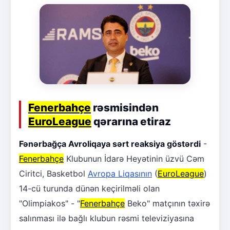
Fenerbahçe
rəsmisindən
EuroLeague
qərarına etiraz
Fənərbağça Avroliqaya sərt reaksiya göstərdi
-
Fenerbahçe
Klubunun İdarə Heyətinin üzvü Cəm
Ciritci, Basketbol
Avropa Liqasının
(
EuroLeague
)
14-cü turunda dünən keçirilməli olan
"Olimpiakos" - "
Fenerbahçe
Beko" matçının təxirə
salınması ilə bağlı klubun rəsmi televiziyasına