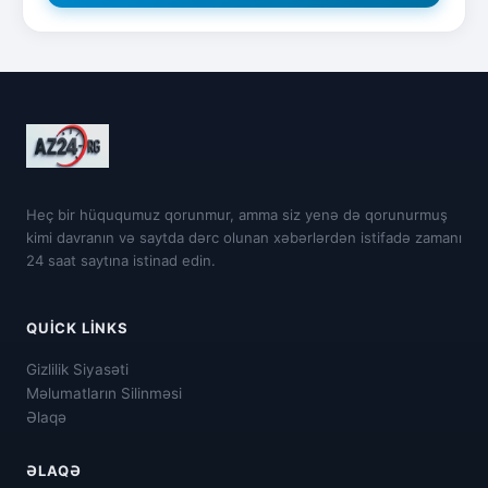
Heç bir hüququmuz qorunmur, amma siz yenə də qorunurmuş
kimi davranın və saytda dərc olunan xəbərlərdən istifadə zamanı
24 saat saytına istinad edin.
QUICK LINKS
Gizlilik Siyasəti
Məlumatların Silinməsi
Əlaqə
ƏLAQƏ