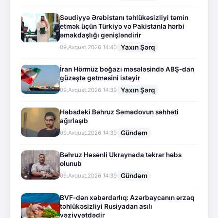
Səudiyyə Ərəbistanı təhlükəsizliyi təmin
etmək üçün Türkiyə və Pakistanla hərbi
əməkdaşlığı genişləndirir
Yaxın Şərq
09.Avqust.2026 14:40
İran Hörmüz boğazı məsələsində ABŞ-dan
güzəştə getməsini istəyir
Yaxın Şərq
09.Avqust.2026 14:39
Həbsdəki Bəhruz Səmədovun səhhəti
ağırlaşıb
Gündəm
09.Avqust.2026 14:39
Bəhruz Həsənli Ukraynada təkrar həbs
olunub
Gündəm
09.Avqust.2026 14:39
BVF-dən xəbərdarlıq: Azərbaycanın ərzaq
təhlükəsizliyi Rusiyadan asılı
vəziyyətdədir