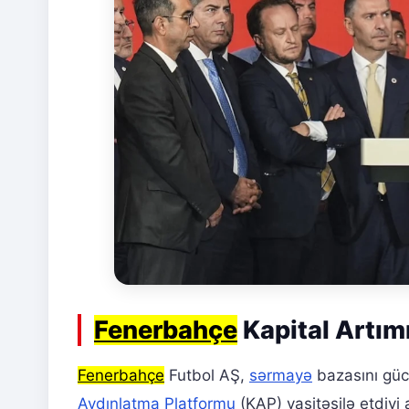
Fenerbahçe
Kapital Artım
Fenerbahçe
Futbol AŞ,
sərmayə
bazasını güc
Aydınlatma Platformu
(KAP) vasitəsilə etdiy