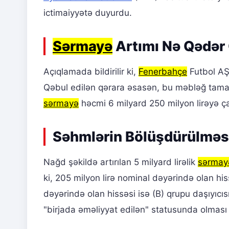
ictimaiyyətə duyurdu.
Sərmayə
Artımı Nə Qədər
Açıqlamada bildirilir ki,
Fenerbahçe
Futbol AŞ
Qəbul edilən qərara əsasən, bu məbləğ tamami
sərmayə
həcmi 6 milyard 250 milyon lirəyə ça
Səhmlərin Bölüşdürülməs
Nağd şəkildə artırılan 5 milyard lirəlik
sərmay
ki, 205 milyon lirə nominal dəyərində olan his
dəyərində olan hissəsi isə (B) qrupu daşıyıcı
"birjada əməliyyat edilən" statusunda olması 