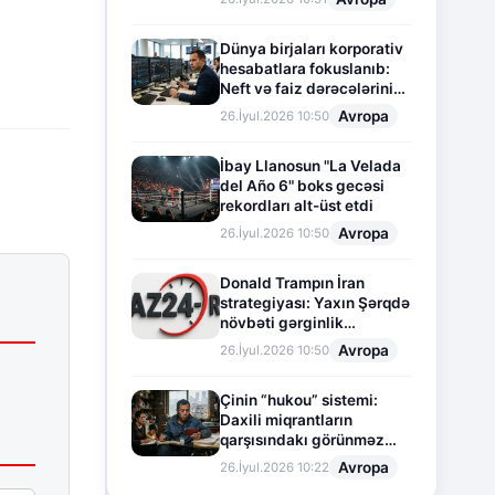
Dünya birjaları korporativ
hesabatlara fokuslanıb:
Neft və faiz dərəcələrinin
təsiri altında cari vəziyyət
Avropa
26.İyul.2026 10:50
İbay Llanosun "La Velada
del Año 6" boks gecəsi
rekordları alt-üst etdi
Avropa
26.İyul.2026 10:50
Donald Trampın İran
strategiyası: Yaxın Şərqdə
növbəti gərginlik
mərhələsi
Avropa
26.İyul.2026 10:50
Çinin “hukou” sistemi:
Daxili miqrantların
qarşısındakı görünməz
sədd
Avropa
26.İyul.2026 10:22