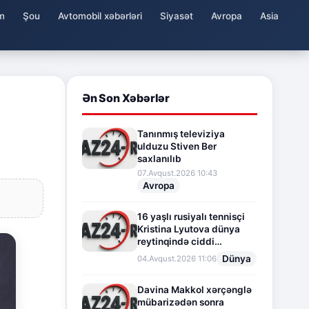
m
Şou
Avtomobil xəbərləri
Siyasət
Avropa
Asia
Ən Son Xəbərlər
Tanınmış televiziya
ulduzu Stiven Ber
saxlanılıb
07.Avqust.2026 10:43
Avropa
16 yaşlı rusiyalı tennisçi
Kristina Lyutova dünya
reytinqində ciddi
irəliləyişə imza atdı
Dünya
04.Avqust.2026 11:06
Davina Makkol xərçənglə
mübarizədən sonra