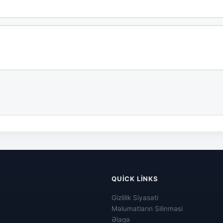
QUICK LINKS
Gizlilik Siyasəti
Məlumatların Silinməsi
Əlaqə