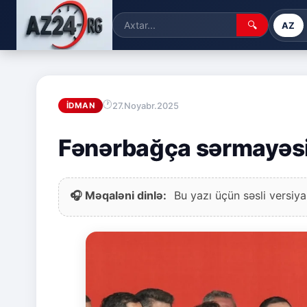
🔍
AZ
27.Noyabr.2025
İDMAN
Fənərbağça sərmayəsini
🎧 Məqaləni dinlə:
Bu yazı üçün səsli versiya