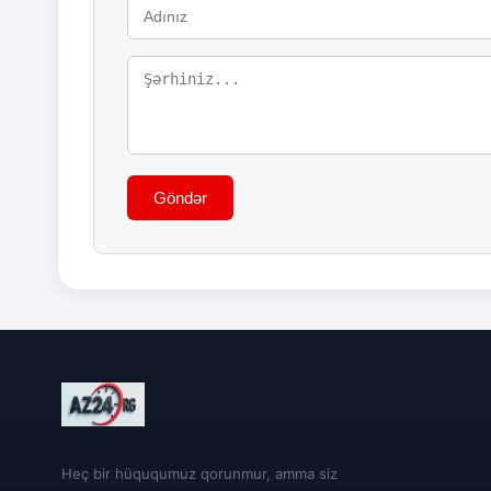
Göndər
Heç bir hüququmuz qorunmur, amma siz