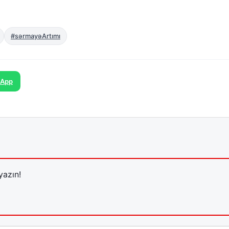
#sərmayəArtımı
sApp
yazın!