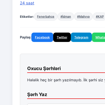
24 saat
Etiketlər:
Fenerbahçe
#İdman
#Maliyyə
#KAP
Paylaş:
Facebook
Twitter
Telegram
What
Oxucu Şərhləri
Hələlik heç bir şərh yazılmayıb. İlk şərhi siz 
Şərh Yaz