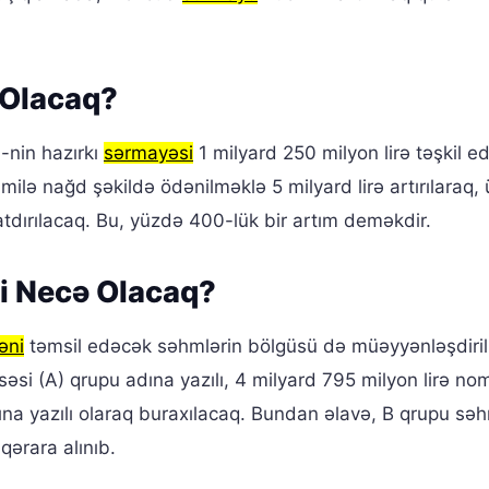
 Olacaq?
-nin hazırkı
sərmayəsi
1 milyard 250 milyon lirə təşkil edi
lə nağd şəkildə ödənilməklə 5 milyard lirə artırılaraq
tdırılacaq. Bu, yüzdə 400-lük bir artım deməkdir.
i Necə Olacaq?
əni
təmsil edəcək səhmlərin bölgüsü də müəyyənləşdiril
səsi (A) qrupu adına yazılı, 4 milyard 795 milyon lirə no
sına yazılı olaraq buraxılacaq. Bundan əlavə, B qrupu səh
qərara alınıb.