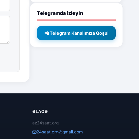
Telegramda izləyin
📲 Telegram Kanalımıza Qoşul
ƏLAQƏ
az24saat.org
24saat.org@gmail.com