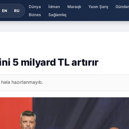
Dünya
İdman
Maraqlı
Yaxın Şərq
Gündə
EN
RU
Biznes
Sağlamlıq
 5 milyard TL artırır
 hələ hazırlanmayıb.