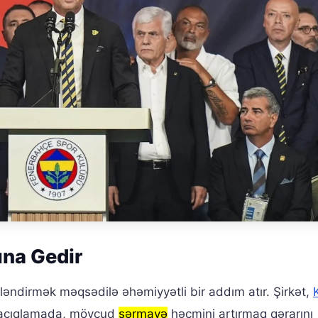
ına Gedir
ləndirmək məqsədilə əhəmiyyətli bir addım atır. Şirkət,
i açıqlamada, mövcud
sərmayə
həcmini artırmaq qərarını