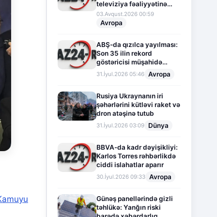
televiziya fəaliyyətinə
fasilə verir
03.Avqust.2026 00:59
Avropa
ABŞ-da qızılca yayılması:
Son 35 ilin rekord
göstəricisi müşahidə
olunur
Avropa
31.İyul.2026 05:46
Rusiya Ukraynanın iri
şəhərlərini kütləvi raket və
dron atəşinə tutub
Dünya
31.İyul.2026 03:09
BBVA-da kadr dəyişikliyi:
Karlos Torres rəhbərlikdə
ciddi islahatlar aparır
Avropa
30.İyul.2026 09:33
Kamuyu
Günəş panellərində gizli
təhlükə: Yanğın riski
barədə xəbərdarlıq