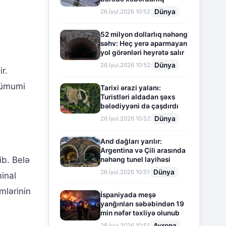
Dünya
26.İyul.2026 10:52
52 milyon dollarlıq nəhəng
səhv: Heç yerə aparmayan
yol görənləri heyrətə salır
Dünya
26.İyul.2026 10:52
r.
, ümumi
Tarixi ərazi yalanı:
Turistləri aldadan şəxs
bələdiyyəni də çaşdırdı
Dünya
26.İyul.2026 10:52
And dağları yarılır:
Argentina və Çili arasında
ib. Belə
nəhəng tunel layihəsi
Dünya
26.İyul.2026 10:51
minal
mlərinin
İspaniyada meşə
yanğınları səbəbindən 19
min nəfər təxliyə olunub
Avropa
26.İyul.2026 10:51