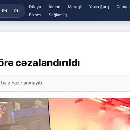
Dünya
İdman
Maraqlı
Yaxın Şərq
Gündə
EN
RU
Biznes
Sağlamlıq
örə cəzalandırıldı
 hələ hazırlanmayıb.