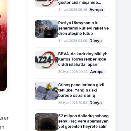
göstəricisi müşahidə
olunur
Avropa
31.İyul.2026 05:46
Rusiya Ukraynanın iri
şəhərlərini kütləvi raket və
dron atəşinə tutub
Dünya
31.İyul.2026 03:09
BBVA-da kadr dəyişikliyi:
Karlos Torres rəhbərlikdə
ciddi islahatlar aparır
Avropa
30.İyul.2026 09:33
Günəş panellərində gizli
təhlükə: Yanğın riski
barədə xəbərdarlıq
Dünya
26.İyul.2026 10:52
52 milyon dollarlıq nəhəng
erən
səhv: Heç yerə aparmayan
yol görənləri heyrətə salır
an