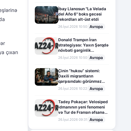
İbay Llanosun "La Velada
eşlərinə
del Año 6" boks gecəsi
nda
rekordları alt-üst etdi
Avropa
26.İyul.2026 10:50
Donald Trampın İran
lər
strategiyası: Yaxın Şərqdə
növbəti gərginlik
ya çıxan
mərhələsi
Avropa
26.İyul.2026 10:50
Çinin “hukou” sistemi:
Daxili miqrantların
qarşısındakı görünməz
sədd
Avropa
26.İyul.2026 10:22
Tadey Pokaçar: Velosiped
idmanının yeni fenomeni
və Tur de Fransın əfsanəvi
səhifəsi
Avropa
26.İyul.2026 09:31