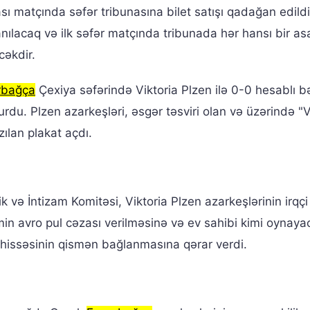
 matçında səfər tribunasına bilet satışı qadağan edildi
ılacaq və ilk səfər matçında tribunada hər hansı bir as
cəkdir.
rbağça
Çexiya səfərində Viktoria Plzen ilə 0-0 hesablı 
du. Plzen azarkeşləri, əsgər təsviri olan və üzərində "
ılan plakat açdı.
k və İntizam Komitəsi, Viktoria Plzen azarkeşlərinin irqçi
 min avro pul cəzası verilməsinə və ev sahibi kimi oynaya
hissəsinin qismən bağlanmasına qərar verdi.