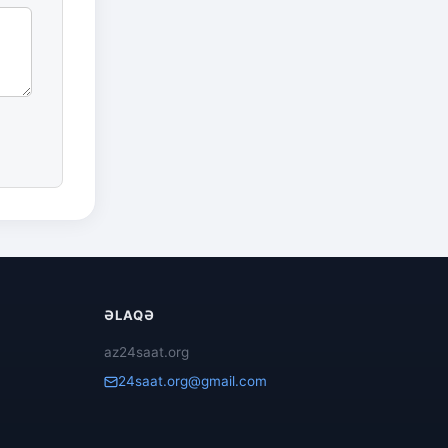
ƏLAQƏ
az24saat.org
24saat.org@gmail.com