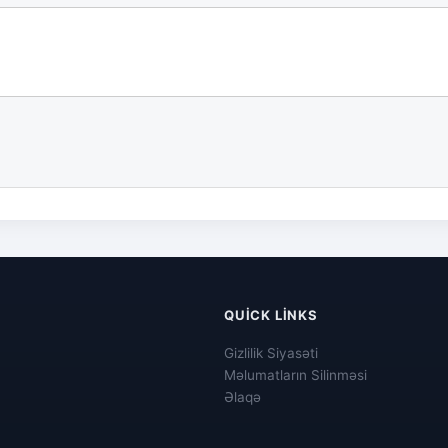
QUICK LINKS
Gizlilik Siyasəti
Məlumatların Silinməsi
Əlaqə