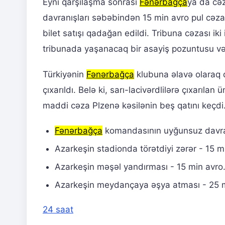
Eyni qarşılaşma sonrası
Fənərbağça
ya da cəz
davranışları səbəbindən 15 min avro pul cəza
bilet satışı qadağan edildi. Tribuna cəzası ik
tribunada yaşanacaq bir asayiş pozuntusu v
Türkiyənin
Fənərbağça
klubuna əlavə olaraq d
çıxarıldı. Belə ki, sarı-lacivərdlilərə çıxarı
maddi cəza Plzenə kəsilənin beş qatını keçdi
Fənərbağça
komandasının uyğunsuz davran
Azarkeşin stadionda törətdiyi zərər - 15 m
Azarkeşin məşəl yandırması - 15 min avro
Azarkeşin meydançaya əşya atması - 25 m
24 saat