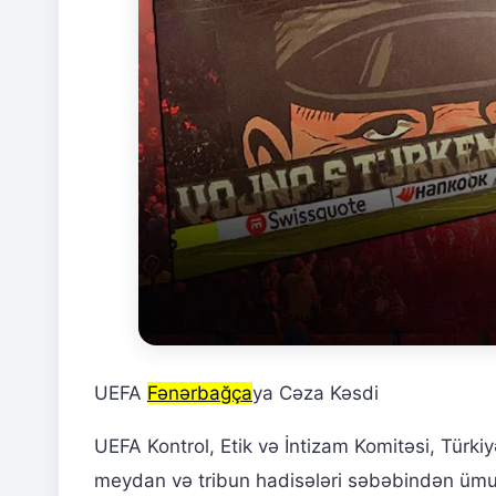
UEFA
Fənərbağça
ya Cəza Kəsdi
UEFA Kontrol, Etik və İntizam Komitəsi, Türki
meydan və tribun hadisələri səbəbindən ümu