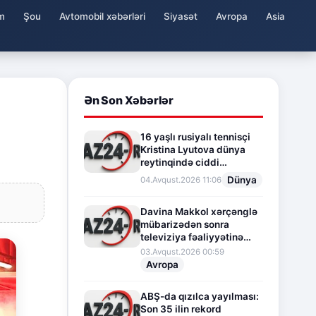
m
Şou
Avtomobil xəbərləri
Siyasət
Avropa
Asia
Ən Son Xəbərlər
16 yaşlı rusiyalı tennisçi
Kristina Lyutova dünya
reytinqində ciddi
irəliləyişə imza atdı
Dünya
04.Avqust.2026 11:06
Davina Makkol xərçənglə
mübarizədən sonra
televiziya fəaliyyətinə
fasilə verir
03.Avqust.2026 00:59
Avropa
ABŞ-da qızılca yayılması:
Son 35 ilin rekord