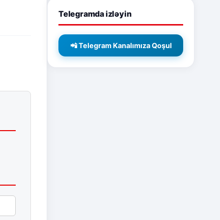
Telegramda izləyin
📲 Telegram Kanalımıza Qoşul