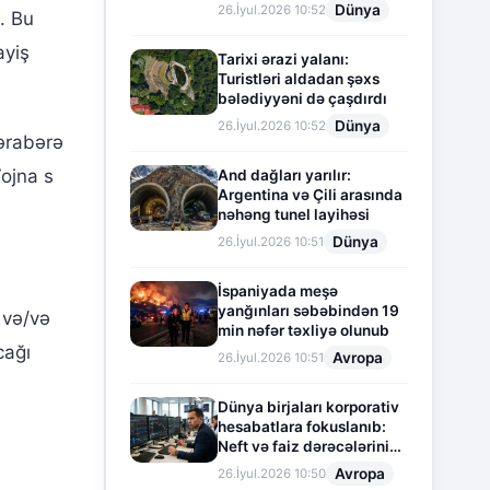
Dünya
26.İyul.2026 10:52
. Bu
ayiş
Tarixi ərazi yalanı:
Turistləri aldadan şəxs
bələdiyyəni də çaşdırdı
Dünya
26.İyul.2026 10:52
bərabərə
Vojna s
And dağları yarılır:
Argentina və Çili arasında
nəhəng tunel layihəsi
Dünya
26.İyul.2026 10:51
İspaniyada meşə
yanğınları səbəbindən 19
 və/və
min nəfər təxliyə olunub
cağı
Avropa
26.İyul.2026 10:51
Dünya birjaları korporativ
hesabatlara fokuslanıb:
Neft və faiz dərəcələrinin
təsiri altında cari vəziyyət
Avropa
26.İyul.2026 10:50