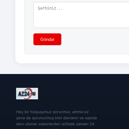
Göndər
Heç bir hüququmuz qorunmur, amma siz
yenə də qorunurmuş kimi davranın və saytda
dərc olunan xəbərlərdən istifadə zamanı 24