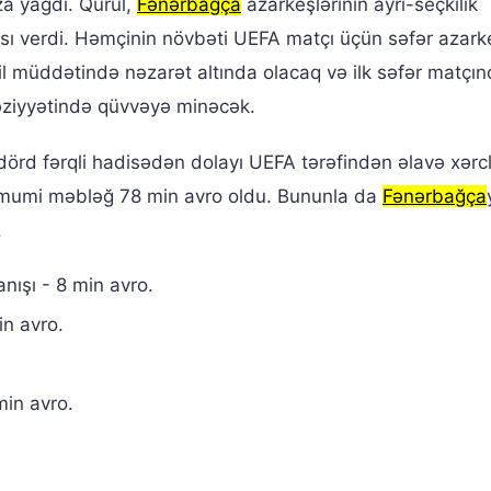
a yağdı. Qurul,
Fənərbağça
azarkeşlərinin ayrı-seçkilik
sı verdi. Həmçinin növbəti UEFA matçı üçün səfər azark
i il müddətində nəzarət altında olacaq və ilk səfər matçı
əziyyətində qüvvəyə minəcək.
örd fərqli hadisədən dolayı UEFA tərəfindən əlavə xərc
lan ümumi məbləğ 78 min avro oldu. Bununla da
Fənərbağça
.
ışı - 8 min avro.
in avro.
.
in avro.