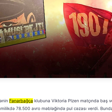
yənin
Fənərbağça
klubuna Viktoria Plzen matçında baş v
milikdə 78.500 avro məbləğində pul cəzası verdi. Bund