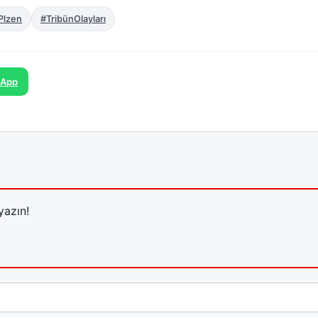
Plzen
#TribünOlayları
sApp
yazın!