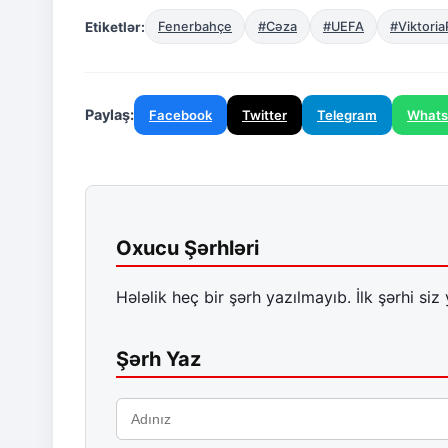
Etiketlər:
Fenerbahçe
#Cəza
#UEFA
#Viktoria
Paylaş:
Facebook
Twitter
Telegram
What
Oxucu Şərhləri
Hələlik heç bir şərh yazılmayıb. İlk şərhi siz 
Şərh Yaz