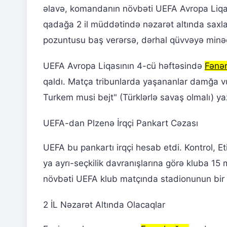
əlavə, komandanın növbəti UEFA Avropa Liqası
qadağa 2 il müddətində nəzarət altında saxlan
pozuntusu baş verərsə, dərhal qüvvəyə minə
UEFA Avropa Liqasının 4-cü həftəsində
Fənə
qaldı. Matça tribunlarda yaşananlar damğa vur
Turkem musi bejt" (Türklərlə savaş olmalı) yaz
UEFA-dan Plzenə İrqçi Pankart Cəzası
UEFA bu pankartı irqçi hesab etdi. Kontrol, Eti
ya ayrı-seçkilik davranışlarına görə kluba 15
növbəti UEFA klub matçında stadionunun bir 
2 İL Nəzarət Altında Olacaqlar