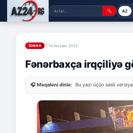
🔍
AZ
14.Noyabr.2025
İDMAN
Fənərbaxça irqçiliyə g
🎧 Məqaləni dinlə:
Bu yazı üçün səsli versiya