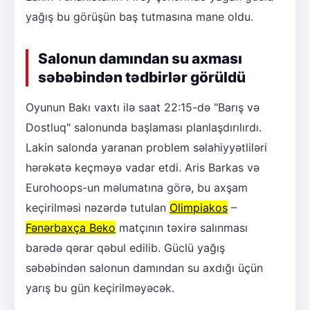
yağış bu görüşün baş tutmasına mane oldu.
Salonun damından su axması
səbəbindən tədbirlər görüldü
Oyunun Bakı vaxtı ilə saat 22:15-də "Barış və
Dostluq" salonunda başlaması planlaşdırılırdı.
Lakin salonda yaranan problem səlahiyyətliləri
hərəkətə keçməyə vadar etdi. Aris Barkas və
Eurohoops-un məlumatına görə, bu axşam
keçirilməsi nəzərdə tutulan
Olimpiakos
–
Fənərbaxça Beko
matçının təxirə salınması
barədə qərar qəbul edilib. Güclü yağış
səbəbindən salonun damından su axdığı üçün
yarış bu gün keçirilməyəcək.