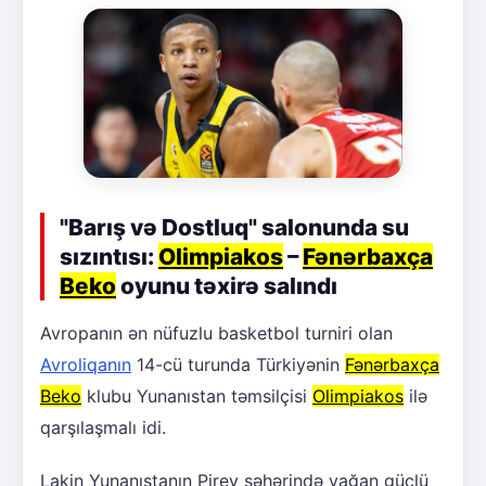
"Barış və Dostluq" salonunda su
sızıntısı:
Olimpiakos
–
Fənərbaxça
Beko
oyunu təxirə salındı
Avropanın ən nüfuzlu basketbol turniri olan
Avroliqanın
14-cü turunda Türkiyənin
Fənərbaxça
Beko
klubu Yunanıstan təmsilçisi
Olimpiakos
ilə
qarşılaşmalı idi.
Lakin Yunanıstanın Pirey şəhərində yağan güclü