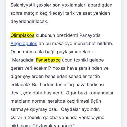
Səlahiyyətli şəxslər son yoxlamaları apardıqdan
sonra matçın keçiriləcəyi tarix və saat yenidən
dəyərləndiriləcək.
Olimpiakos
klubunun prezidenti Panayotis
Angelopulos
da bu məsələyə münasibət bildirib.
Onun mövzu ilə bağlı paylaşımı belədir:
"Maraqlıdır,
Fənərbaxça
üçün texniki qələbə
qərarı veriləcəkmi? Yoxsa hava şəraitindən və
digər şeylərdən bəhs edən sənədlər tərtib
ediləcək? Bu, həddindən artıq hava hadisəsi
deyil, çox dəfə baş verib. Əgər bəzi komandalar
matçların normal şəraitdə keçirilməsi üçün
sərmayə qoymayıbsa... Qaydalar aydındır.
Qərarın texniki qələbə yönündə veriləcəyinə
nikbinəm. Gözləyək və görək".