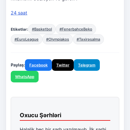
24 saat
Etiketlər:
#Basketbol
#FenerbahçeBeko
#EuroLeague
#Olympiakos
#Təxirəsalma
Paylaş:
Facebook
Twitter
Telegram
WhatsApp
Oxucu Şərhləri
Hələlik heç bir şərh yazılmayıb. İlk şərhi