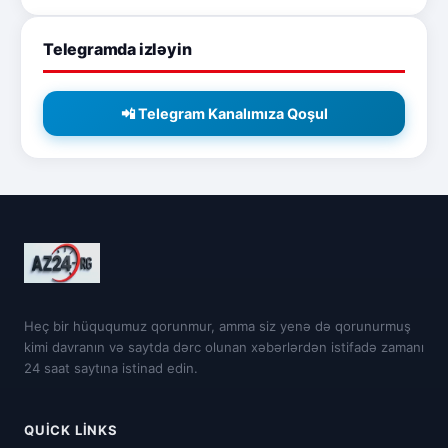
Telegramda izləyin
📲 Telegram Kanalımıza Qoşul
Heç bir hüququmuz qorunmur, amma siz yenə də qorunurmuş
kimi davranın və saytda dərc olunan xəbərlərdən istifadə zamanı
24 saat saytına istinad edin.
QUICK LINKS