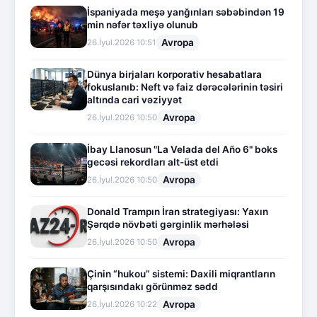
İspaniyada meşə yanğınları səbəbindən 19
min nəfər təxliyə olunub
Avropa
26.İyul.2026 10:51
Dünya birjaları korporativ hesabatlara
fokuslanıb: Neft və faiz dərəcələrinin təsiri
altında cari vəziyyət
Avropa
26.İyul.2026 10:50
İbay Llanosun "La Velada del Año 6" boks
gecəsi rekordları alt-üst etdi
Avropa
26.İyul.2026 10:50
Donald Trampın İran strategiyası: Yaxın
Şərqdə növbəti gərginlik mərhələsi
Avropa
26.İyul.2026 10:50
Çinin “hukou” sistemi: Daxili miqrantların
qarşısındakı görünməz sədd
Avropa
26.İyul.2026 10:22