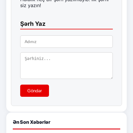
siz yazın!
Şərh Yaz
Göndər
Ən Son Xəbərlər