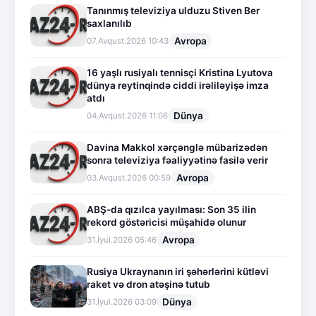
Tanınmış televiziya ulduzu Stiven Ber
saxlanılıb
Avropa
07.Avqust.2026 10:43
16 yaşlı rusiyalı tennisçi Kristina Lyutova
dünya reytinqində ciddi irəliləyişə imza
atdı
Dünya
04.Avqust.2026 11:06
Davina Makkol xərçənglə mübarizədən
sonra televiziya fəaliyyətinə fasilə verir
Avropa
03.Avqust.2026 00:59
ABŞ-da qızılca yayılması: Son 35 ilin
rekord göstəricisi müşahidə olunur
Avropa
31.İyul.2026 05:46
Rusiya Ukraynanın iri şəhərlərini kütləvi
raket və dron atəşinə tutub
Dünya
31.İyul.2026 03:09