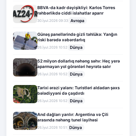
BBVA-da kadr dəyişikliyi: Karlos Torres
rəhbərlikdə ciddi islahatlar aparır
Avropa
30.İyul.2026 09:33
Günəş panellərində gizli təhlükə: Yanğın
riski barədə xəbərdarlıq
Dünya
26.İyul.2026 10:52
52 milyon dollarlıq nəhəng səhv: Heç yerə
aparmayan yol görənləri heyrətə salır
Dünya
26.İyul.2026 10:52
Tarixi ərazi yalanı: Turistləri aldadan şəxs
bələdiyyəni də çaşdırdı
Dünya
26.İyul.2026 10:52
And dağları yarılır: Argentina və Çili
arasında nəhəng tunel layihəsi
Dünya
26.İyul.2026 10:51