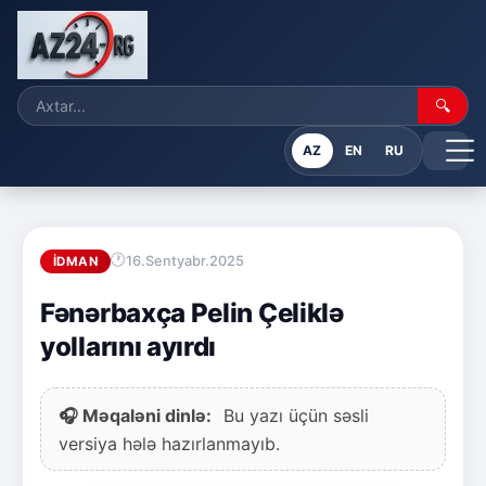
🔍
AZ
EN
RU
16.Sentyabr.2025
İDMAN
Fənərbaxça Pelin Çeliklə
yollarını ayırdı
🎧 Məqaləni dinlə:
Bu yazı üçün səsli
versiya hələ hazırlanmayıb.