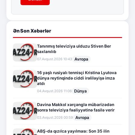
Ən Son Xəbərlər
Tanınmış televiziya ulduzu Stiven Ber
saxlanılıb
Avropa
07.Avqust.2026 10:43
16 yaşlı rusiyalı tennisçi Kristina Lyutova
dünya reytinqində ciddi irəliləyişə imza
atdı
Dünya
04.Avqust.2026 11:06
Davina Makkol xərçənglə mübarizədən
sonra televiziya fəaliyyətinə fasilə verir
Avropa
03.Avqust.2026 00:59
ABŞ-da qızılca yayılması: Son 35 ilin