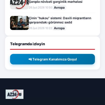
Şərqdə növbəti gərginlik mərhələsi
Avropa
26.İyul.2026 10:50
Çinin “hukou” sistemi: Daxili miqrantların
qarşısındakı görünməz sədd
Avropa
26.İyul.2026 10:22
Telegramda izləyin
📲 Telegram Kanalımıza Qoşul