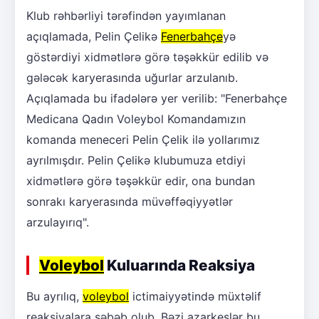
Klub rəhbərliyi tərəfindən yayımlanan
açıqlamada, Pelin Çelikə
Fenerbahçe
yə
göstərdiyi xidmətlərə görə təşəkkür edilib və
gələcək karyerasında uğurlar arzulanıb.
Açıqlamada bu ifadələrə yer verilib: "Fenerbahçe
Medicana Qadın Voleybol Komandamızın
komanda meneceri Pelin Çelik ilə yollarımız
ayrılmışdır. Pelin Çelikə klubumuza etdiyi
xidmətlərə görə təşəkkür edir, ona bundan
sonrakı karyerasında müvəffəqiyyətlər
arzulayırıq".
Voleybol
Kuluarında Reaksiya
Bu ayrılıq,
voleybol
ictimaiyyətində müxtəlif
reaksiyalara səbəb olub. Bəzi azarkeşlər bu