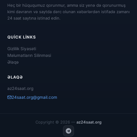
Heç bir hüququmuz qorunmur, amma siz yenə də qorunurmuş
kimi davranın və saytda dərc olunan xəbərlərdən istifadə zamanı
24 saat saytına istinad edin.
QUICK LINKS
Gizlilik Siyasəti
Məlumatların Silinməsi
Əlaqə
ƏLAQƏ
az24saat.org
24saat.org@gmail.com
Copyright © 2026 —
az24saat.org