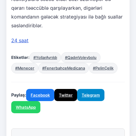
qərarı təəccüblə qarşılayarkən, digərləri
komandanın gələcək strategiyası ilə bağlı suallar
səsləndiriblər.
24 saat
Etiketlər:
#YollarAyrıldı
#QadınVoleybolu
#Menecer
#FenerbahçeMedicana
#PelinÇelik
Paylaş:
Facebook
Twitter
Telegram
WhatsApp