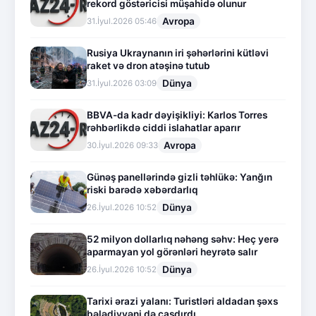
rekord göstəricisi müşahidə olunur
Avropa
31.İyul.2026 05:46
Rusiya Ukraynanın iri şəhərlərini kütləvi
raket və dron atəşinə tutub
Dünya
31.İyul.2026 03:09
BBVA-da kadr dəyişikliyi: Karlos Torres
rəhbərlikdə ciddi islahatlar aparır
Avropa
30.İyul.2026 09:33
Günəş panellərində gizli təhlükə: Yanğın
riski barədə xəbərdarlıq
Dünya
26.İyul.2026 10:52
52 milyon dollarlıq nəhəng səhv: Heç yerə
aparmayan yol görənləri heyrətə salır
Dünya
26.İyul.2026 10:52
Tarixi ərazi yalanı: Turistləri aldadan şəxs
bələdiyyəni də çaşdırdı