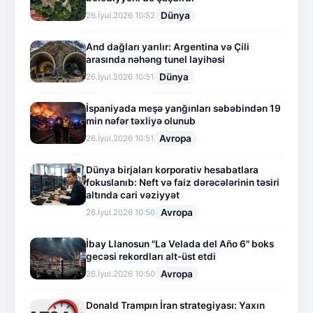
Dünya
26.İyul.2026 10:52
And dağları yarılır: Argentina və Çili
arasında nəhəng tunel layihəsi
Dünya
26.İyul.2026 10:51
İspaniyada meşə yanğınları səbəbindən 19
min nəfər təxliyə olunub
Avropa
26.İyul.2026 10:51
Dünya birjaları korporativ hesabatlara
fokuslanıb: Neft və faiz dərəcələrinin təsiri
altında cari vəziyyət
Avropa
26.İyul.2026 10:50
İbay Llanosun "La Velada del Año 6" boks
gecəsi rekordları alt-üst etdi
Avropa
26.İyul.2026 10:50
Donald Trampın İran strategiyası: Yaxın