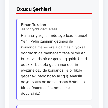
Oxucu Şərhləri
Elnur Turalov
30.Sentyabr.2025 13:30
Hahaha, yaxşı bir nöqtəyə toxundunuz!
Yəni, Pelin xanımın getməsi ilə
komanda menecersiz qalmasın, yoxsa
doğrudan da "menecer" tapa bilmirlər,
bu mövzuda bir az qaranlıq qaldı. Ümid
edək ki, bu dəfə gələn menecerin
əvəzinə özü də komanda ilə birlikdə
gedəcək, həddindən artıq işləməsin
deyə! Bəlkə də komandanın özünə də
bir az "menecer" lazımdır, nə
deyərsiniz?