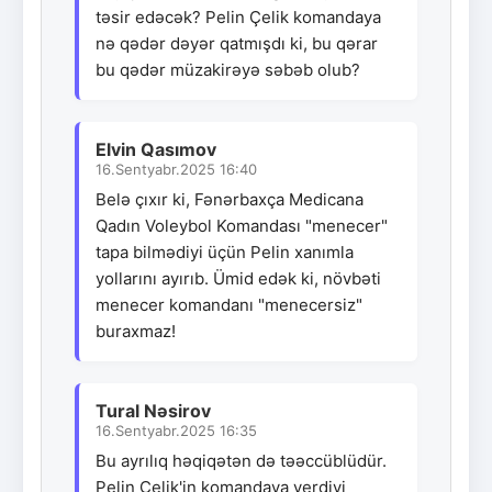
təsir edəcək? Pelin Çelik komandaya
nə qədər dəyər qatmışdı ki, bu qərar
bu qədər müzakirəyə səbəb olub?
Elvin Qasımov
16.Sentyabr.2025 16:40
Belə çıxır ki, Fənərbaxça Medicana
Qadın Voleybol Komandası "menecer"
tapa bilmədiyi üçün Pelin xanımla
yollarını ayırıb. Ümid edək ki, növbəti
menecer komandanı "menecersiz"
buraxmaz!
Tural Nəsirov
16.Sentyabr.2025 16:35
Bu ayrılıq həqiqətən də təəccüblüdür.
Pelin Çelik'in komandaya verdiyi