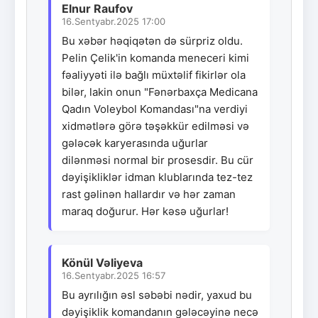
Elnur Raufov
16.Sentyabr.2025 17:00
Bu xəbər həqiqətən də sürpriz oldu.
Pelin Çelik'in komanda meneceri kimi
fəaliyyəti ilə bağlı müxtəlif fikirlər ola
bilər, lakin onun "Fənərbaxça Medicana
Qadın Voleybol Komandası"na verdiyi
xidmətlərə görə təşəkkür edilməsi və
gələcək karyerasında uğurlar
dilənməsi normal bir prosesdir. Bu cür
dəyişikliklər idman klublarında tez-tez
rast gəlinən hallardır və hər zaman
maraq doğurur. Hər kəsə uğurlar!
Könül Vəliyeva
16.Sentyabr.2025 16:57
Bu ayrılığın əsl səbəbi nədir, yaxud bu
dəyişiklik komandanın gələcəyinə necə