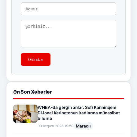
Göndər
Ən Son Xəbərlər
WNBA-da gərgin anlar: Sofi Kanninqem
DiJonai Kerinqtonun iradlarına münasibət
bildirib
Maraqlı
09.Avqust.2026 15:58