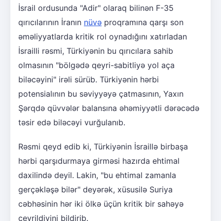
İsrail ordusunda "Adir" olaraq bilinən F-35
qırıcılarının İranın
nüvə
proqramına qarşı son
əməliyyatlarda kritik rol oynadığını xatırladan
İsrailli rəsmi, Türkiyənin bu qırıcılara sahib
olmasının "bölgədə qeyri-sabitliyə yol aça
biləcəyini" irəli sürüb. Türkiyənin hərbi
potensialının bu səviyyəyə çatmasının, Yaxın
Şərqdə qüvvələr balansına əhəmiyyətli dərəcədə
təsir edə biləcəyi vurğulanıb.
Rəsmi qeyd edib ki, Türkiyənin İsraillə birbaşa
hərbi qarşıdurmaya girməsi hazırda ehtimal
daxilində deyil. Lakin, "bu ehtimal zamanla
gerçəkləşə bilər" deyərək, xüsusilə Suriya
cəbhəsinin hər iki ölkə üçün kritik bir sahəyə
çevrildiyini bildirib.