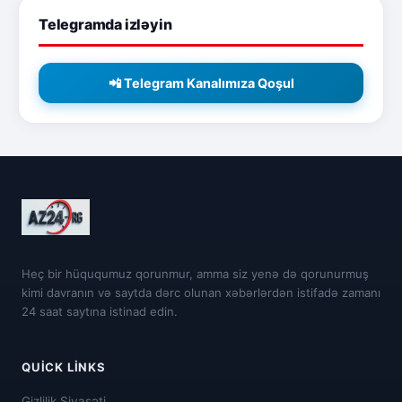
Telegramda izləyin
📲 Telegram Kanalımıza Qoşul
Heç bir hüququmuz qorunmur, amma siz yenə də qorunurmuş
kimi davranın və saytda dərc olunan xəbərlərdən istifadə zamanı
24 saat saytına istinad edin.
QUICK LINKS
Gizlilik Siyasəti