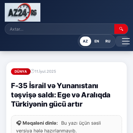
🔍
AZ
EN
RU
11.İyul.2025
DÜNYA
F-35 İsrail və Yunanıstanı
təşvişə saldı: Ege və Aralıqda
Türkiyənin gücü artır
🎧 Məqaləni dinlə:
Bu yazı üçün səsli
versiya hələ hazırlanmayıb.