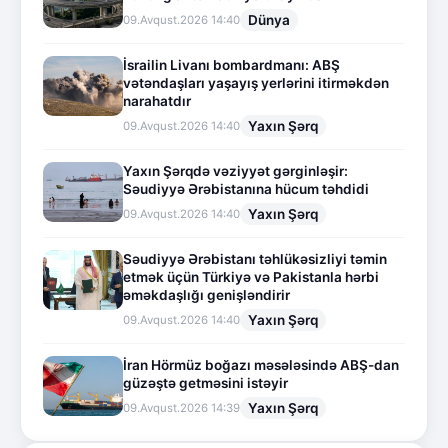
Dünya
09.Avqust.2026 14:40
İsrailin Livanı bombardmanı: ABŞ
vətəndaşları yaşayış yerlərini itirməkdən
narahatdır
Yaxın Şərq
09.Avqust.2026 14:40
Yaxın Şərqdə vəziyyət gərginləşir:
Səudiyyə Ərəbistanına hücum təhdidi
Yaxın Şərq
09.Avqust.2026 14:40
Səudiyyə Ərəbistanı təhlükəsizliyi təmin
etmək üçün Türkiyə və Pakistanla hərbi
əməkdaşlığı genişləndirir
Yaxın Şərq
09.Avqust.2026 14:40
İran Hörmüz boğazı məsələsində ABŞ-dan
güzəştə getməsini istəyir
Yaxın Şərq
09.Avqust.2026 14:39