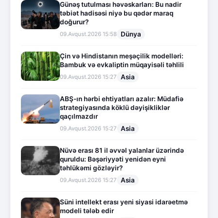
Günəş tutulması həvəskarları: Bu nadir
təbiət hadisəsi niyə bu qədər maraq
doğurur?
Dünya
09.Avqust.2026 15:58
Çin və Hindistanın meşəçilik modelləri:
Bambuk və evkaliptin müqayisəli təhlili
Asia
09.Avqust.2026 15:27
ABŞ-ın hərbi ehtiyatları azalır: Müdafiə
strategiyasında köklü dəyişikliklər
qaçılmazdır
Asia
09.Avqust.2026 15:27
Nüvə erası 81 il əvvəl yalanlar üzərində
quruldu: Bəşəriyyəti yenidən eyni
təhlükəmi gözləyir?
Asia
09.Avqust.2026 15:27
Süni intellekt erası yeni siyasi idarəetmə
modeli tələb edir