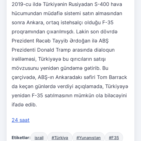
2019-cu ildə Türkiyənin Rusiyadan S-400 hava
hücumundan müdafiə sistemi satın almasından
sonra Ankara, ortaq istehsalçı olduğu F-35
proqramından çıxarılmışdı. Lakin son dövrdə
Prezident Rəcəb Tayyib Ərdoğan ilə ABŞ
Prezidenti Donald Tramp arasında dialoqun
irəliləməsi, Türkiyəyə bu qırıcıların satışı
mövzusunu yenidən gündəmə gətirib. Bu
çərçivədə, ABŞ-ın Ankaradakı səfiri Tom Barrack
da keçən günlərdə verdiyi açıqlamada, Türkiyəyə
yenidən F-35 satılmasının mümkün ola biləcəyini
ifadə edib.
24 saat
Etiketlər:
israil
#Türkiyə
#Yunanıstan
#F35