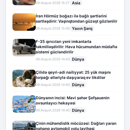
Asia
09.Avqust.2026 15:27
İran Hörmüz boğazı ilə bağlı şərtlərini
sərtləşdirir: Vaşinqtondan güzəşt gözlənilir
Yaxın Şərq
09.Avqust.2026 15:06
F-35 qırıcıları yeni imkanlarla
təkmilləşdirilir: Hava hücumundan müdafiə
sistemi gücləndirilir
Dünya
09.Avqust.2026 14:43
Çilidə qeyri-adi nailiyyət: 25 yük maşını
torpağı əlləriylə daşıyaraq ev tikdilər
Dünya
09.Avqust.2026 14:40
Dünyanın incisi: Mavi şəhər Şefşauenin
ovsunlayıcı hekayəsi
Dünya
09.Avqust.2026 14:40
Çinin mühəndislik möcüzəsi: Dağları yaran
nəhəng avtomobil yolu layihəsi