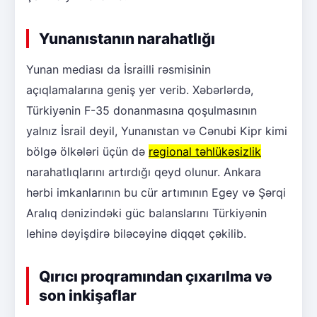
Yunanıstanın narahatlığı
Yunan mediası da İsrailli rəsmisinin
açıqlamalarına geniş yer verib. Xəbərlərdə,
Türkiyənin F-35 donanmasına qoşulmasının
yalnız İsrail deyil, Yunanıstan və Cənubi Kipr kimi
bölgə ölkələri üçün də
regional təhlükəsizlik
narahatlıqlarını artırdığı qeyd olunur. Ankara
hərbi imkanlarının bu cür artımının Egey və Şərqi
Aralıq dənizindəki güc balanslarını Türkiyənin
lehinə dəyişdirə biləcəyinə diqqət çəkilib.
Qırıcı proqramından çıxarılma və
son inkişaflar