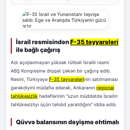
İsrail rəsmisindən
F-35 təyyarələri
ilə bağlı çağırış
Adı açıqlanmayan yüksək rütbəli İsrailli rəsmi
ABŞ Konqresinə diqqət çəkən bir çağırış edib.
Rəsmi, Türkiyəyə
F-35 təyyarələri
nin satılmaması
gərəkdiyini müdafiə edərək, Ankaranın
regional
təhlükəsizlik
hədəflərinin "uzun müddətdə İsrailin
təhlükəsizliyi üçün təhdid yaratdığını" iddia edib.
Qüvvə balansının dəyişmə ehtimalı