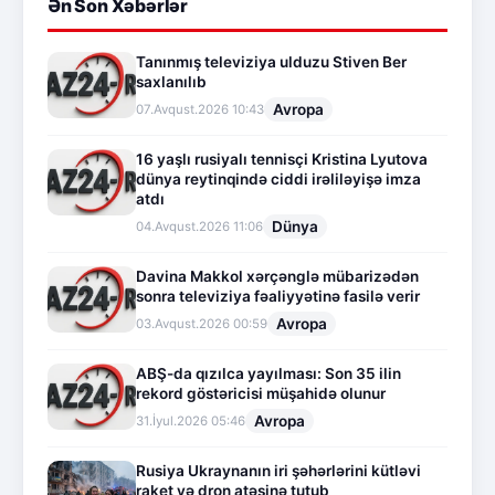
Ən Son Xəbərlər
Tanınmış televiziya ulduzu Stiven Ber
saxlanılıb
Avropa
07.Avqust.2026 10:43
16 yaşlı rusiyalı tennisçi Kristina Lyutova
dünya reytinqində ciddi irəliləyişə imza
atdı
Dünya
04.Avqust.2026 11:06
Davina Makkol xərçənglə mübarizədən
sonra televiziya fəaliyyətinə fasilə verir
Avropa
03.Avqust.2026 00:59
ABŞ-da qızılca yayılması: Son 35 ilin
rekord göstəricisi müşahidə olunur
Avropa
31.İyul.2026 05:46
Rusiya Ukraynanın iri şəhərlərini kütləvi
raket və dron atəşinə tutub