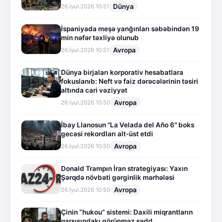
Dünya
26.İyul.2026 10:51
İspaniyada meşə yanğınları səbəbindən 19
min nəfər təxliyə olunub
Avropa
26.İyul.2026 10:51
Dünya birjaları korporativ hesabatlara
fokuslanıb: Neft və faiz dərəcələrinin təsiri
altında cari vəziyyət
Avropa
26.İyul.2026 10:50
İbay Llanosun "La Velada del Año 6" boks
gecəsi rekordları alt-üst etdi
Avropa
26.İyul.2026 10:50
Donald Trampın İran strategiyası: Yaxın
Şərqdə növbəti gərginlik mərhələsi
Avropa
26.İyul.2026 10:50
Çinin “hukou” sistemi: Daxili miqrantların
qarşısındakı görünməz sədd