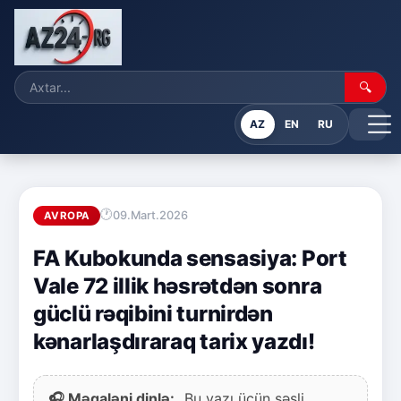
🔍
AZ
EN
RU
09.Mart.2026
AVROPA
FA Kubokunda sensasiya: Port
Vale 72 illik həsrətdən sonra
güclü rəqibini turnirdən
kənarlaşdıraraq tarix yazdı!
🎧 Məqaləni dinlə:
Bu yazı üçün səsli