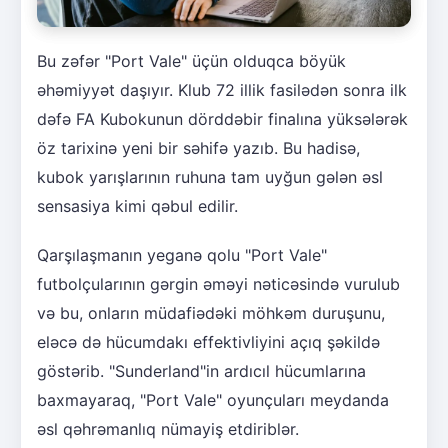
Bu zəfər "Port Vale" üçün olduqca böyük
əhəmiyyət daşıyır. Klub 72 illik fasilədən sonra ilk
dəfə FA Kubokunun dörddəbir finalına yüksələrək
öz tarixinə yeni bir səhifə yazıb. Bu hadisə,
kubok yarışlarının ruhuna tam uyğun gələn əsl
sensasiya kimi qəbul edilir.
Qarşılaşmanın yeganə qolu "Port Vale"
futbolçularının gərgin əməyi nəticəsində vurulub
və bu, onların müdafiədəki möhkəm duruşunu,
eləcə də hücumdakı effektivliyini açıq şəkildə
göstərib. "Sunderland"in ardıcıl hücumlarına
baxmayaraq, "Port Vale" oyunçuları meydanda
əsl qəhrəmanlıq nümayiş etdiriblər.