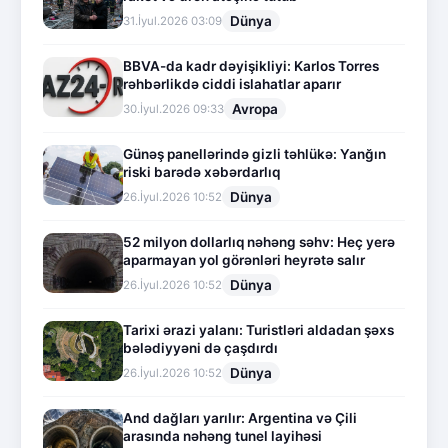
Dünya
31.İyul.2026 03:09
BBVA-da kadr dəyişikliyi: Karlos Torres
rəhbərlikdə ciddi islahatlar aparır
Avropa
30.İyul.2026 09:33
Günəş panellərində gizli təhlükə: Yanğın
riski barədə xəbərdarlıq
Dünya
26.İyul.2026 10:52
52 milyon dollarlıq nəhəng səhv: Heç yerə
aparmayan yol görənləri heyrətə salır
Dünya
26.İyul.2026 10:52
Tarixi ərazi yalanı: Turistləri aldadan şəxs
bələdiyyəni də çaşdırdı
Dünya
26.İyul.2026 10:52
And dağları yarılır: Argentina və Çili
arasında nəhəng tunel layihəsi