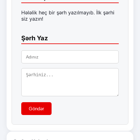
Hələlik heç bir şərh yazılmayıb. İlk şərhi
siz yazın!
Şərh Yaz
Göndər