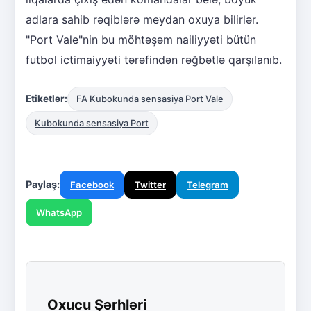
adlara sahib rəqiblərə meydan oxuya bilirlər.
"Port Vale"nin bu möhtəşəm nailiyyəti bütün
futbol ictimaiyyəti tərəfindən rəğbətlə qarşılanıb.
Etiketlər:
FA Kubokunda sensasiya Port Vale
Kubokunda sensasiya Port
Paylaş:
Facebook
Twitter
Telegram
WhatsApp
Oxucu Şərhləri