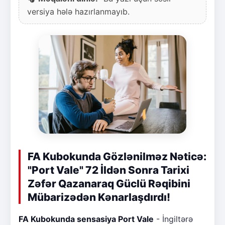
versiya hələ hazırlanmayıb.
FA Kubokunda Gözlənilməz Nəticə:
"Port Vale" 72 İldən Sonra Tarixi
Zəfər Qazanaraq Güclü Rəqibini
Mübarizədən Kənarlaşdırdı!
FA Kubokunda sensasiya Port Vale
- İngiltərə