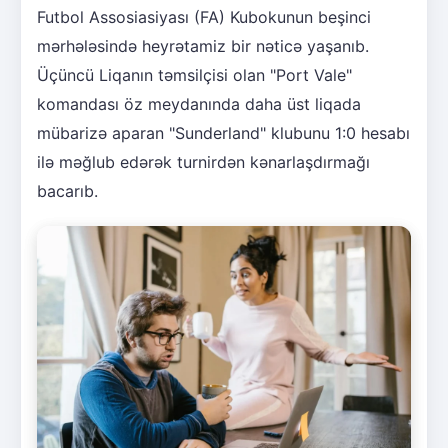
Futbol Assosiasiyası (FA) Kubokunun beşinci
mərhələsində heyrətamiz bir nəticə yaşanıb.
Üçüncü Liqanın təmsilçisi olan "Port Vale"
komandası öz meydanında daha üst liqada
mübarizə aparan "Sunderland" klubunu 1:0 hesabı
ilə məğlub edərək turnirdən kənarlaşdırmağı
bacarıb.