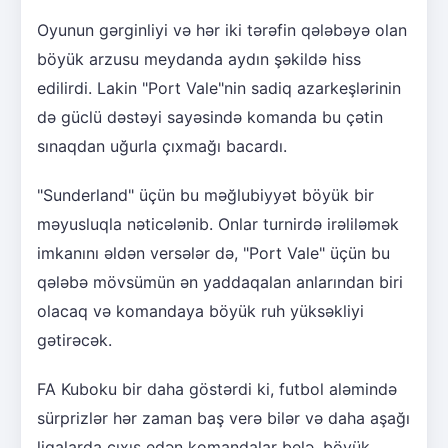
Oyunun gərginliyi və hər iki tərəfin qələbəyə olan
böyük arzusu meydanda aydın şəkildə hiss
edilirdi. Lakin "Port Vale"nin sadiq azarkeşlərinin
də güclü dəstəyi sayəsində komanda bu çətin
sınaqdan uğurla çıxmağı bacardı.
"Sunderland" üçün bu məğlubiyyət böyük bir
məyusluqla nəticələnib. Onlar turnirdə irəliləmək
imkanını əldən versələr də, "Port Vale" üçün bu
qələbə mövsümün ən yaddaqalan anlarından biri
olacaq və komandaya böyük ruh yüksəkliyi
gətirəcək.
FA Kuboku bir daha göstərdi ki, futbol aləmində
sürprizlər hər zaman baş verə bilər və daha aşağı
liqalarda çıxış edən komandalar belə, böyük