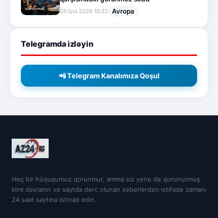
Avropa
26.İyul.2026 10:22
Telegramda izləyin
📲 Telegram Kanalımıza Qoşul
Heç bir hüququmuz qorunmur, amma siz yenə də qorunurmuş
kimi davranın və saytda dərc olunan xəbərlərdən istifadə zamanı
24 saat saytına istinad edin.