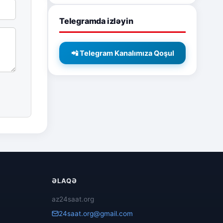
Telegramda izləyin
📲 Telegram Kanalımıza Qoşul
ƏLAQƏ
az24saat.org
24saat.org@gmail.com