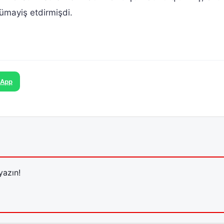
nümayiş etdirmişdi.
sApp
yazın!