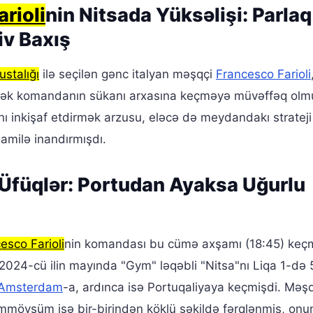
rioli
nin Nitsada Yüksəlişi: Parlaq
iv Baxış
 ustalığı
ilə seçilən gənc italyan məşqçi
Francesco Farioli
edərək komandanın sükanı arxasına keçməyə müvəffəq olm
nı inkişaf etdirmək arzusu, eləcə də meydandakı strateji
amilə inandırmışdı.
 Üfüqlər: Portudan Ayaksa Uğurlu
esco Farioli
nin komandası bu cümə axşamı (18:45) keç
 2024-cü ilin mayında "Gym" ləqəbli "Nitsa"nı Liqa 1-də 
 Amsterdam
-a, ardınca isə Portuqaliyaya keçmişdi. Məşq
rımmövsüm isə bir-birindən köklü şəkildə fərqlənmiş, onu