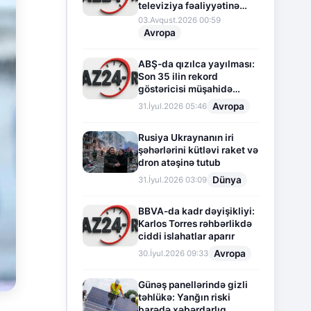
televiziya fəaliyyətinə
fasilə verir
03.Avqust.2026 00:59
Avropa
ABŞ-da qızılca yayılması:
Son 35 ilin rekord
göstəricisi müşahidə
olunur
Avropa
31.İyul.2026 05:46
Rusiya Ukraynanın iri
şəhərlərini kütləvi raket və
dron atəşinə tutub
Dünya
31.İyul.2026 03:09
BBVA-da kadr dəyişikliyi:
Karlos Torres rəhbərlikdə
ciddi islahatlar aparır
Avropa
30.İyul.2026 09:33
Günəş panellərində gizli
təhlükə: Yanğın riski
barədə xəbərdarlıq