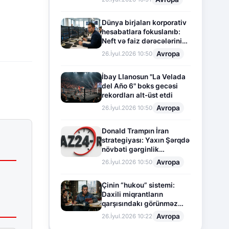
Dünya birjaları korporativ
hesabatlara fokuslanıb:
Neft və faiz dərəcələrinin
təsiri altında cari vəziyyət
Avropa
26.İyul.2026 10:50
İbay Llanosun "La Velada
del Año 6" boks gecəsi
rekordları alt-üst etdi
Avropa
26.İyul.2026 10:50
Donald Trampın İran
strategiyası: Yaxın Şərqdə
növbəti gərginlik
mərhələsi
Avropa
26.İyul.2026 10:50
Çinin “hukou” sistemi:
Daxili miqrantların
qarşısındakı görünməz
sədd
Avropa
26.İyul.2026 10:22