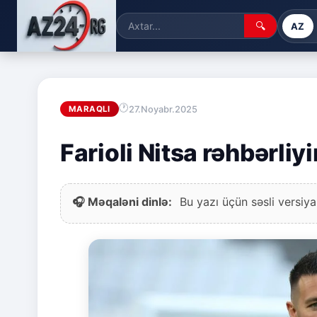
🔍
AZ
27.Noyabr.2025
MARAQLI
Farioli Nitsa rəhbərliy
🎧 Məqaləni dinlə:
Bu yazı üçün səsli versiya