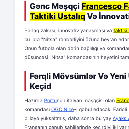
Gənc Məşqçi
Francesco Fa
Taktiki Ustalıq
Və İnnovat
Parlaq zəkası, innovativ yanaşması və
taktiki
cü ildə "Nitsa" rəhbərliyini özünə heyran 
Onun futbola olan dərin bağlılığı və komanda
düşüncəsi "Nitsa" komandasının heyətini tam
Fərqli Mövsümlər Və Yeni
Keçid
Hazırda
Portu
nun italyan məşqçisi olan
Franc
komandası
OGC Nice
-i qəbul edəcək. Farioli
pilləyə yüksəltmiş, daha sonra bu yay
Ayaks
Fransanın cənub sahillərində keçirdiyi iki ya