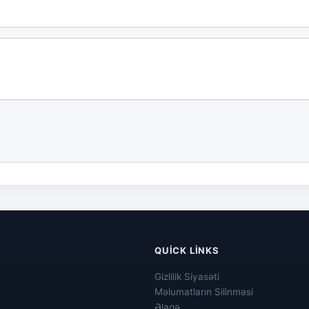
QUICK LINKS
Gizlilik Siyasəti
Məlumatların Silinməsi
Əlaqə