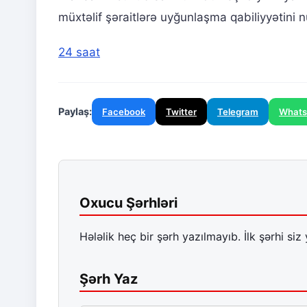
müxtəlif şəraitlərə uyğunlaşma qabiliyyətini 
24 saat
Paylaş:
Facebook
Twitter
Telegram
What
Oxucu Şərhləri
Hələlik heç bir şərh yazılmayıb. İlk şərhi siz 
Şərh Yaz