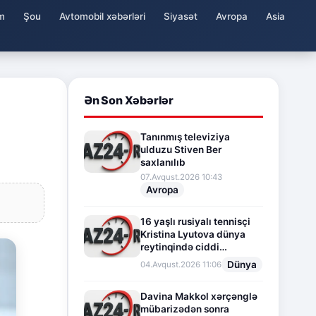
m
Şou
Avtomobil xəbərləri
Siyasət
Avropa
Asia
Ən Son Xəbərlər
Tanınmış televiziya
ulduzu Stiven Ber
saxlanılıb
07.Avqust.2026 10:43
Avropa
16 yaşlı rusiyalı tennisçi
Kristina Lyutova dünya
reytinqində ciddi
irəliləyişə imza atdı
Dünya
04.Avqust.2026 11:06
Davina Makkol xərçənglə
mübarizədən sonra