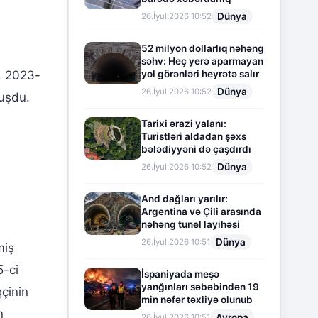
Dünya
26.İyul.2026 10:52
52 milyon dollarlıq nəhəng
səhv: Heç yerə aparmayan
, 2023-
yol görənləri heyrətə salır
Dünya
26.İyul.2026 10:52
uşdu.
Tarixi ərazi yalanı:
Turistləri aldadan şəxs
bələdiyyəni də çaşdırdı
Dünya
26.İyul.2026 10:52
And dağları yarılır:
Argentina və Çili arasında
nəhəng tunel layihəsi
Dünya
26.İyul.2026 10:51
miş
5-ci
İspaniyada meşə
yanğınları səbəbindən 19
çinin
min nəfər təxliyə olunub
n
Avropa
26.İyul.2026 10:51