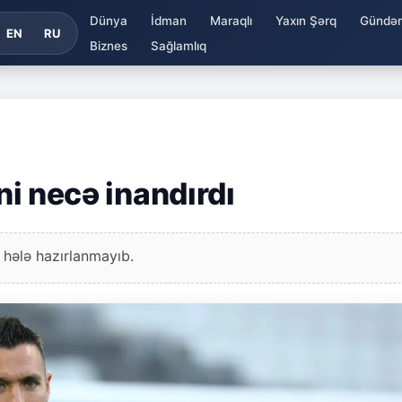
Dünya
İdman
Maraqlı
Yaxın Şərq
Gündə
EN
RU
Biznes
Sağlamlıq
ini necə inandırdı
 hələ hazırlanmayıb.