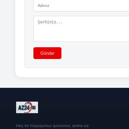
Göndər
Heç bir hüququmuz qorunmur, amma siz