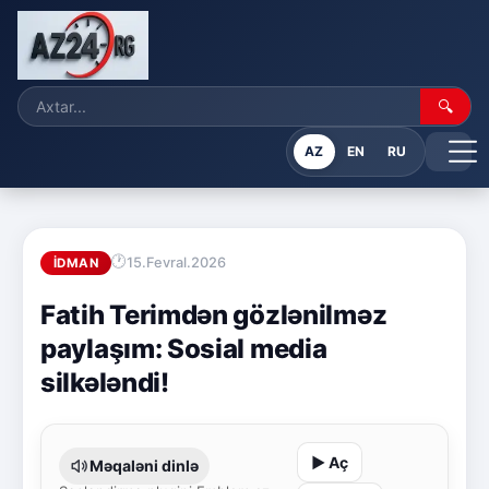
🔍
AZ
EN
RU
15.Fevral.2026
İDMAN
Fatih Terimdən gözlənilməz
paylaşım: Sosial media
silkələndi!
▶ Aç
Məqaləni dinlə