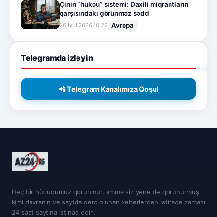
Çinin “hukou” sistemi: Daxili miqrantların
qarşısındakı görünməz sədd
Avropa
26.İyul.2026 10:22
Telegramda izləyin
📲 Telegram Kanalımıza Qoşul
Heç bir hüququmuz qorunmur, amma siz yenə də qorunurmuş
kimi davranın və saytda dərc olunan xəbərlərdən istifadə zamanı
24 saat saytına istinad edin.