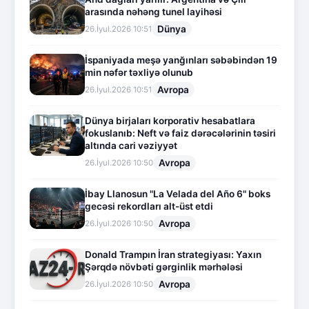
arasında nəhəng tunel layihəsi
Dünya
26.İyul.2026 10:51
İspaniyada meşə yanğınları səbəbindən 19
min nəfər təxliyə olunub
Avropa
26.İyul.2026 10:51
Dünya birjaları korporativ hesabatlara
fokuslanıb: Neft və faiz dərəcələrinin təsiri
altında cari vəziyyət
Avropa
26.İyul.2026 10:50
İbay Llanosun "La Velada del Año 6" boks
gecəsi rekordları alt-üst etdi
Avropa
26.İyul.2026 10:50
Donald Trampın İran strategiyası: Yaxın
Şərqdə növbəti gərginlik mərhələsi
Avropa
26.İyul.2026 10:50