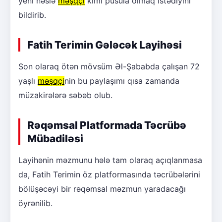
yeni nəslə
məşqçi
kimi pusula olmaq istədiyini
bildirib.
Fatih Terimin Gələcək Layihəsi
Son olaraq ötən mövsüm Əl-Şababda çalışan 72
yaşlı
məşqçi
nin bu paylaşımı qısa zamanda
müzakirələrə səbəb olub.
Rəqəmsal Platformada Təcrübə
Mübadiləsi
Layihənin məzmunu hələ tam olaraq açıqlanmasa
da, Fatih Terimin öz platformasında təcrübələrini
bölüşəcəyi bir rəqəmsal məzmun yaradacağı
öyrənilib.