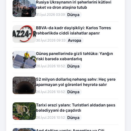
Rusiya Ukraynanın iri şəhərlərini kütləvi
raket və dron atəşinə tutub
Dünya
31.İyul.2026 03:09
BBVA-da kadr dəyişikliyi: Karlos Torres
rəhbərlikdə ciddi islahatlar aparır
Avropa
30.İyul.2026 09:33
Günəş panellərində gizli təhlükə: Yanğın
riski barədə xəbərdarlıq
Dünya
26.İyul.2026 10:52
52 milyon dollarlıq nəhəng səhv: Heç yerə
aparmayan yol görənləri heyrətə salır
Dünya
26.İyul.2026 10:52
Tarixi ərazi yalanı: Turistləri aldadan şəxs
bələdiyyəni də çaşdırdı
Dünya
26.İyul.2026 10:52
And dağları yarılır: Argentina və Çili