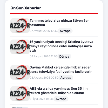
Ən Son Xəbərlər
Tanınmış televiziya ulduzu Stiven Ber
saxlanılıb
Avropa
07.Avqust.2026 10:43
16 yaşlı rusiyalı tennisçi Kristina Lyutova
dünya reytinqində ciddi irəliləyişə imza
atdı
Dünya
04.Avqust.2026 11:06
Davina Makkol xərçənglə mübarizədən
sonra televiziya fəaliyyətinə fasilə verir
Avropa
03.Avqust.2026 00:59
ABŞ-da qızılca yayılması: Son 35 ilin
rekord göstəricisi müşahidə olunur
Avropa
31.İyul.2026 05:46