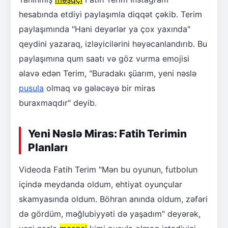
hesabında etdiyi paylaşımla diqqət çəkib. Terim
paylaşımında "Hani deyərlər ya çox yaxında"
qeydini yazaraq, izləyicilərini həyəcanlandırıb. Bu
paylaşımına qum saatı və göz vurma emojisi
əlavə edən Terim, "Buradakı şüarım, yeni nəslə
pusula
olmaq və gələcəyə bir miras
buraxmaqdır" deyib.
Yeni Nəslə Miras: Fatih Terimin
Planları
Videoda Fatih Terim "Mən bu oyunun, futbolun
içində meydanda oldum, ehtiyat oyunçular
skamyasında oldum. Böhran anında oldum, zəfəri
də gördüm, məğlubiyyəti də yaşadım" deyərək,