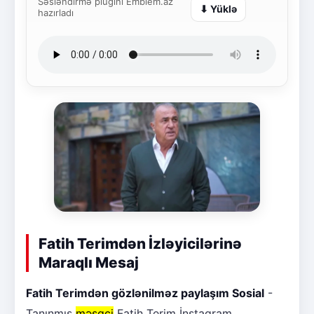
Səsləndirmə plugini Emblem.az
⬇ Yüklə
hazırladı
Fatih Terimdən İzləyicilərinə
Maraqlı Mesaj
Fatih Terimdən gözlənilməz paylaşım Sosial
-
Tanınmış
məşqçi
Fatih Terim İnstagram