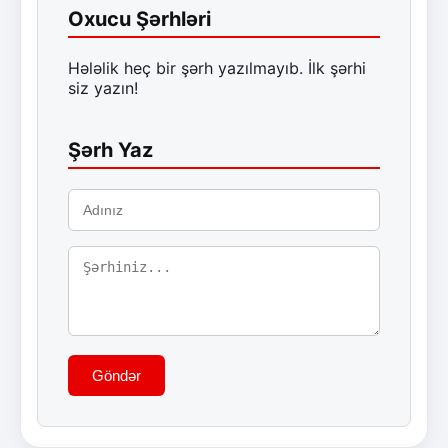
Oxucu Şərhləri
Hələlik heç bir şərh yazılmayıb. İlk şərhi
siz yazın!
Şərh Yaz
Göndər