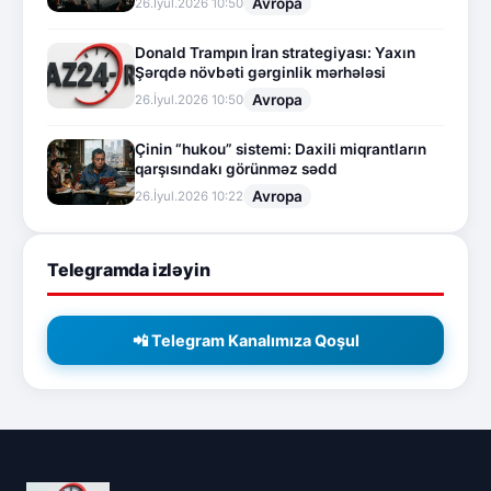
Avropa
26.İyul.2026 10:50
Donald Trampın İran strategiyası: Yaxın
Şərqdə növbəti gərginlik mərhələsi
Avropa
26.İyul.2026 10:50
Çinin “hukou” sistemi: Daxili miqrantların
qarşısındakı görünməz sədd
Avropa
26.İyul.2026 10:22
Telegramda izləyin
📲 Telegram Kanalımıza Qoşul