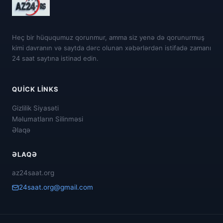
Heç bir hüququmuz qorunmur, amma siz yenə də qorunurmuş
kimi davranın və saytda dərc olunan xəbərlərdən istifadə zamanı
24 saat saytına istinad edin.
QUICK LINKS
Gizlilik Siyasəti
Məlumatların Silinməsi
Əlaqə
ƏLAQƏ
az24saat.org
24saat.org@gmail.com