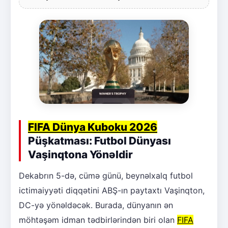
FIFA Dünya Kuboku 2026
Püşkatması: Futbol Dünyası
Vaşinqtona Yönəldir
Dekabrın 5-də, cümə günü, beynəlxalq futbol
ictimaiyyəti diqqətini ABŞ-ın paytaxtı Vaşinqton,
DC-yə yönəldəcək. Burada, dünyanın ən
möhtəşəm idman tədbirlərindən biri olan
FIFA