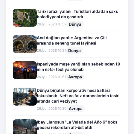
Tarixi ərazi yalanı: Turistləri aldadan şəxs
bələdiyyəni də çaşdırdı
Dünya
26.İyul.2026 10:52
And dağları yarılır: Argentina və Çili
arasında nəhəng tunel layihəsi
Dünya
26.İyul.2026 10:51
İspaniyada meşə yanğınları səbəbindən 19
min nəfər təxliyə olunub
Avropa
26.İyul.2026 10:51
Dünya birjaları korporativ hesabatlara
fokuslanıb: Neft və faiz dərəcələrinin təsiri
altında cari vəziyyət
Avropa
26.İyul.2026 10:50
İbay Llanosun "La Velada del Año 6" boks
gecəsi rekordları alt-üst etdi