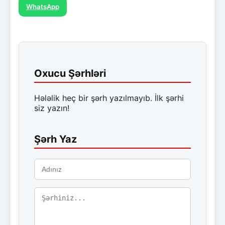
WhatsApp
Oxucu Şərhləri
Hələlik heç bir şərh yazılmayıb. İlk şərhi
siz yazın!
Şərh Yaz