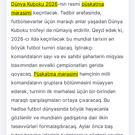
Dünya Kuboku 2026
-nın rəsmi
püşkatma
mərasimi
keçiriləcək. Tədbir ərəfəsində,
futbolsevərlər üçün maraqlı anlar yaşadan Dünya
Kuboku trofeyi də nümayiş etdirilir. Qeyd edək ki,
2026-cı ildə keçiriləcək bu mundial tarixin ən
böyük futbol turniri olacaq. İştirakçı
komandaların sayı və ev sahibi şəhərlərin miqyası
baxımından əvvəlki çempionatları geridə
qoyacaq.
Püşkatma mərasimi
həmçinin milli
komandaların qruplara bölünməsini müəyyən
edərək, turnirin ilk mərhələsi üçün bir-birindən
maraqlı qarşılaşmaları ortaya çıxaracaq. Bu
hadisə futbol dünyasında böyük həyəcanla
gözlənilir və mundialın gedişatına dair ilkin
təsəvvürləri formalaşdıracaq. Aylar öncə baş