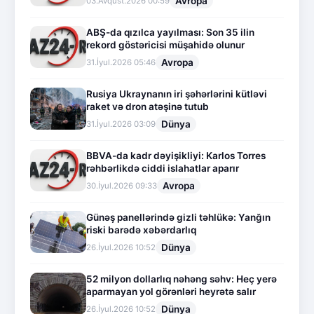
Avropa
03.Avqust.2026 00:59
ABŞ-da qızılca yayılması: Son 35 ilin
rekord göstəricisi müşahidə olunur
Avropa
31.İyul.2026 05:46
Rusiya Ukraynanın iri şəhərlərini kütləvi
raket və dron atəşinə tutub
Dünya
31.İyul.2026 03:09
BBVA-da kadr dəyişikliyi: Karlos Torres
rəhbərlikdə ciddi islahatlar aparır
Avropa
30.İyul.2026 09:33
Günəş panellərində gizli təhlükə: Yanğın
riski barədə xəbərdarlıq
Dünya
26.İyul.2026 10:52
52 milyon dollarlıq nəhəng səhv: Heç yerə
aparmayan yol görənləri heyrətə salır
Dünya
26.İyul.2026 10:52