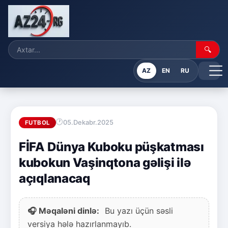
🔍
AZ
EN
RU
05.Dekabr.2025
FUTBOL
FİFA Dünya Kuboku püşkatması
kubokun Vaşinqtona gəlişi ilə
açıqlanacaq
🎧 Məqaləni dinlə:
Bu yazı üçün səsli
versiya hələ hazırlanmayıb.