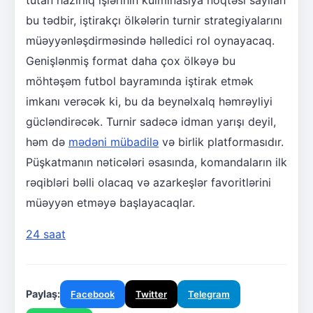
tutan hazırlıq işlərinin kulminasiya nöqtəsi sayılan
bu tədbir, iştirakçı ölkələrin turnir strategiyalarını
müəyyənləşdirməsində həlledici rol oynayacaq.
Genişlənmiş format daha çox ölkəyə bu
möhtəşəm futbol bayramında iştirak etmək
imkanı verəcək ki, bu da beynəlxalq həmrəyliyi
gücləndirəcək. Turnir sadəcə idman yarışı deyil,
həm də
mədəni mübadilə
və birlik platformasıdır.
Püşkatmanın nəticələri əsasında, komandaların ilk
rəqibləri bəlli olacaq və azarkeşlər favoritlərini
müəyyən etməyə başlayacaqlar.
24 saat
Paylaş:
Facebook
Twitter
Telegram