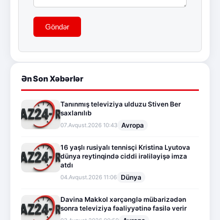
Göndər
Ən Son Xəbərlər
Tanınmış televiziya ulduzu Stiven Ber
saxlanılıb
Avropa
07.Avqust.2026 10:43
16 yaşlı rusiyalı tennisçi Kristina Lyutova
dünya reytinqində ciddi irəliləyişə imza
atdı
Dünya
04.Avqust.2026 11:06
Davina Makkol xərçənglə mübarizədən
sonra televiziya fəaliyyətinə fasilə verir