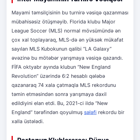
Mayami təmsilçisinin bu turnirə vəsiqə qazanması
mübahisəsiz ötüşməyib. Florida klubu Major
League Soccer (MLS) normal mövsümündə ən
çox xal toplayaraq, MLS-də ən yüksək mükafat
sayılan MLS Kubokunun qalibi “LA Galaxy”
əvəzinə bu mötəbər yarışmaya vəsiqə qazandı.
FİFA oktyabr ayında klubun “New England
Revolution” üzərində 6:2 hesablı qələbə
qazanaraq 74 xala çatmaqla MLS rekordunu
təmin etməsindən sonra yarışmaya daxil
edildiyini elan etdi. Bu, 2021-ci ildə “New
England” tərəfindən qoyulmuş
sələfi
rekordu bir
xalla üstələdi.