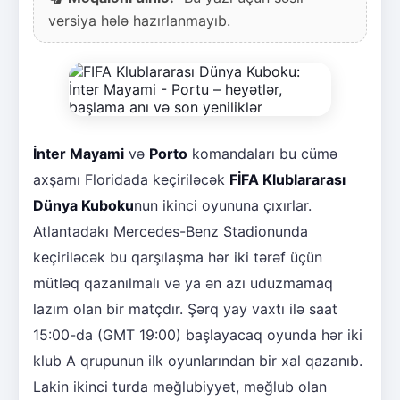
versiya hələ hazırlanmayıb.
İnter Mayami
və
Porto
komandaları bu cümə
axşamı Floridada keçiriləcək
FİFA Klublararası
Dünya Kuboku
nun ikinci oyununa çıxırlar.
Atlantadakı Mercedes-Benz Stadionunda
keçiriləcək bu qarşılaşma hər iki tərəf üçün
mütləq qazanılmalı və ya ən azı uduzmamaq
lazım olan bir matçdır. Şərq yay vaxtı ilə saat
15:00-da (GMT 19:00) başlayacaq oyunda hər iki
klub A qrupunun ilk oyunlarından bir xal qazanıb.
Lakin ikinci turda məğlubiyyət, məğlub olan