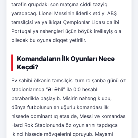
tərəfin qrupdakı son matçına ciddi təzyiq
yaradacaq. Lionel Messinin liderlik etdiyi ABŞ
təmsilçisi və ya ikiqat Çempionlar Liqası qalibi
Portuqaliya nəhəngləri üçün böyük irəliləyiş ola
biləcək bu oyuna diqqət yetirilir.
Komandaların İlk Oyunları Necə
Keçdi?
Ev sahibi ölkənin təmsilçisi turnirə şənbə günü öz
stadionlarında “Əl Əhli” ilə 0:0 hesablı
bərabərliklə başlayıb. Misirin nəhəng klubu,
dünya futbolunun ən uğurlu komandası ilk
hissədə dominantlıq etsə də, Messi və komandası
Hard Rok Stadionunda öz oyunlarını tapdıqca
ikinci hissədə mövqelərini qoruyub. Mayami