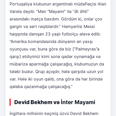
Portuqaliya klubunun argentinalı müdafiəçisi Alan
Varela deyib: “Mən “Mayami” ilə “Əl Əhli”
arasındakı matça baxdım. Gördüm ki, onlar çox
gərgin və sərt rəqiblərdir.” Həmyerlisi Messi
haqqında danışan 23 yaşlı futbolçu əlavə edib:
“Amerika komandasında dünyanın ən yaxşı
oyunçusu var, buna görə də biz [“Palmeyras”a
qarşı] etdiyimiz kimi sona qədər oynamağa və
mübarizə aparmağa çalışacağıq, klubumuzun da
tələbi budur. Qrup açıqdır, hələ qarşıda uzun yol
var. Hələ iki oyun qalıb, ona görə də hər birində
qələbə qazanmağa çalışacağıq.”
Devid Bekhem və
İnter Mayami
İngiltərə millisinin keçmiş üzvü Devid Bekhem