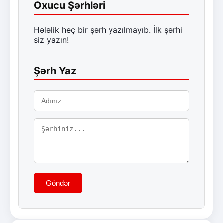
Oxucu Şərhləri
Hələlik heç bir şərh yazılmayıb. İlk şərhi
siz yazın!
Şərh Yaz
Göndər