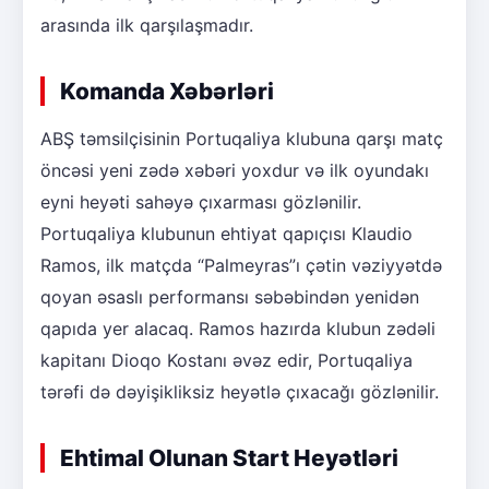
arasında ilk qarşılaşmadır.
Komanda Xəbərləri
ABŞ təmsilçisinin Portuqaliya klubuna qarşı matç
öncəsi yeni zədə xəbəri yoxdur və ilk oyundakı
eyni heyəti sahəyə çıxarması gözlənilir.
Portuqaliya klubunun ehtiyat qapıçısı Klaudio
Ramos, ilk matçda “Palmeyras”ı çətin vəziyyətdə
qoyan əsaslı performansı səbəbindən yenidən
qapıda yer alacaq. Ramos hazırda klubun zədəli
kapitanı Dioqo Kostanı əvəz edir, Portuqaliya
tərəfi də dəyişikliksiz heyətlə çıxacağı gözlənilir.
Ehtimal Olunan Start Heyətləri