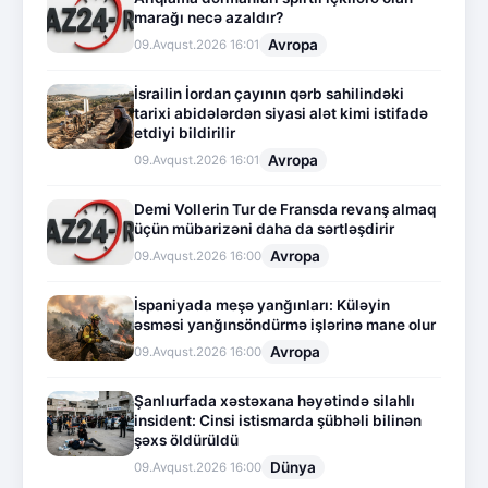
marağı necə azaldır?
Avropa
09.Avqust.2026 16:01
İsrailin İordan çayının qərb sahilindəki
tarixi abidələrdən siyasi alət kimi istifadə
etdiyi bildirilir
Avropa
09.Avqust.2026 16:01
Demi Vollerin Tur de Fransda revanş almaq
üçün mübarizəni daha da sərtləşdirir
Avropa
09.Avqust.2026 16:00
İspaniyada meşə yanğınları: Küləyin
əsməsi yanğınsöndürmə işlərinə mane olur
Avropa
09.Avqust.2026 16:00
Şanlıurfada xəstəxana həyətində silahlı
insident: Cinsi istismarda şübhəli bilinən
şəxs öldürüldü
Dünya
09.Avqust.2026 16:00