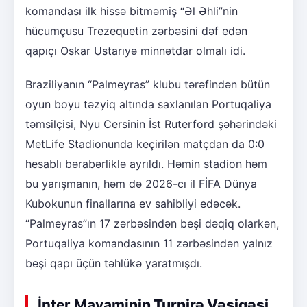
komandası ilk hissə bitməmiş “Əl Əhli”nin
hücumçusu Trezequetin zərbəsini dəf edən
qapıçı Oskar Ustarıyə minnətdar olmalı idi.
Braziliyanın “Palmeyras” klubu tərəfindən bütün
oyun boyu təzyiq altında saxlanılan Portuqaliya
təmsilçisi, Nyu Cersinin İst Ruterford şəhərindəki
MetLife Stadionunda keçirilən matçdan da 0:0
hesablı bərabərliklə ayrıldı. Həmin stadion həm
bu yarışmanın, həm də 2026-cı il FİFA Dünya
Kubokunun finallarına ev sahibliyi edəcək.
“Palmeyras”ın 17 zərbəsindən beşi dəqiq olarkən,
Portuqaliya komandasının 11 zərbəsindən yalnız
beşi qapı üçün təhlükə yaratmışdı.
İnter Mayami
nin Turnirə Vəsiqəsi