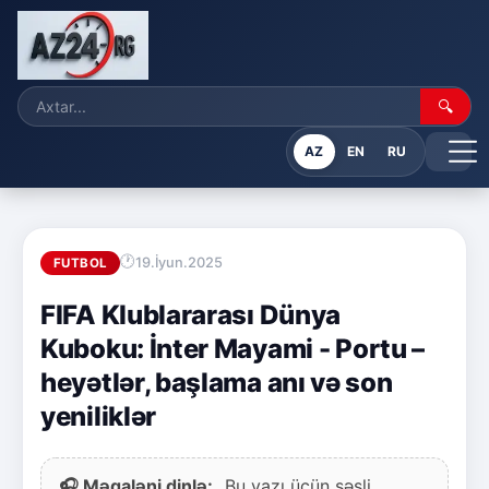
🔍
AZ
EN
RU
19.İyun.2025
FUTBOL
FIFA Klublararası Dünya
Kuboku: İnter Mayami - Portu –
heyətlər, başlama anı və son
yeniliklər
🎧 Məqaləni dinlə:
Bu yazı üçün səsli