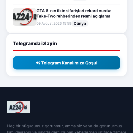
GTA 6-nın ilkin sifarişləri rekord vurdu:
Take-Two rəhbərindən rəsmi açıqlama
Dünya
09.Avqust.2026 15:59
Telegramda izləyin
📲 Telegram Kanalımıza Qoşul
Heç bir hüququmuz qorunmur, amma siz yenə də qorunurmuş
kimi davranın və saytda dərc olunan xəbərlərdən istifadə zamanı