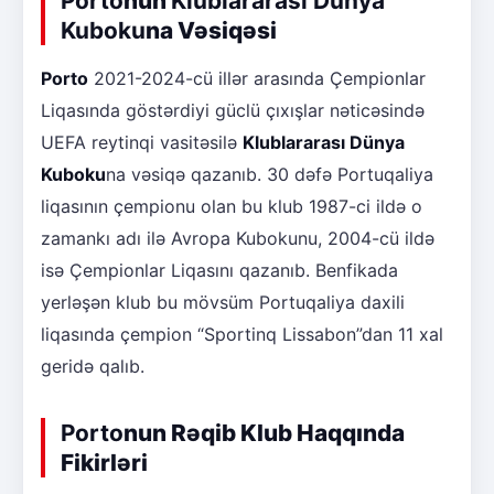
Porto
nun
Klublararası Dünya
Kuboku
na Vəsiqəsi
Porto
2021-2024-cü illər arasında Çempionlar
Liqasında göstərdiyi güclü çıxışlar nəticəsində
UEFA reytinqi vasitəsilə
Klublararası Dünya
Kuboku
na vəsiqə qazanıb. 30 dəfə Portuqaliya
liqasının çempionu olan bu klub 1987-ci ildə o
zamankı adı ilə Avropa Kubokunu, 2004-cü ildə
isə Çempionlar Liqasını qazanıb. Benfikada
yerləşən klub bu mövsüm Portuqaliya daxili
liqasında çempion “Sportinq Lissabon”dan 11 xal
geridə qalıb.
Porto
nun Rəqib Klub Haqqında
Fikirləri