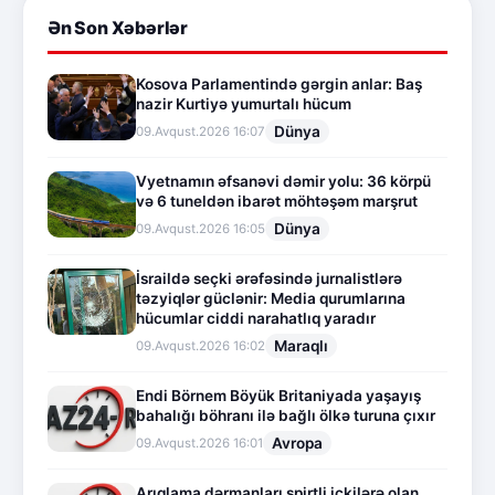
Ən Son Xəbərlər
Kosova Parlamentində gərgin anlar: Baş
nazir Kurtiyə yumurtalı hücum
Dünya
09.Avqust.2026 16:07
Vyetnamın əfsanəvi dəmir yolu: 36 körpü
və 6 tuneldən ibarət möhtəşəm marşrut
Dünya
09.Avqust.2026 16:05
İsraildə seçki ərəfəsində jurnalistlərə
təzyiqlər güclənir: Media qurumlarına
hücumlar ciddi narahatlıq yaradır
Maraqlı
09.Avqust.2026 16:02
Endi Börnem Böyük Britaniyada yaşayış
bahalığı böhranı ilə bağlı ölkə turuna çıxır
Avropa
09.Avqust.2026 16:01
Arıqlama dərmanları spirtli içkilərə olan