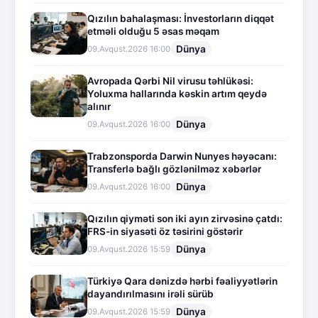
Qızılın bahalaşması: İnvestorların diqqət
etməli olduğu 5 əsas məqam
Dünya
09.Avqust.2026 16:00
Avropada Qərbi Nil virusu təhlükəsi:
Yoluxma hallarında kəskin artım qeydə
alınır
Dünya
09.Avqust.2026 16:00
Trabzonsporda Darwin Nunyes həyəcanı:
Transferlə bağlı gözlənilməz xəbərlər
Dünya
09.Avqust.2026 16:00
Qızılın qiyməti son iki ayın zirvəsinə çatdı:
FRS-in siyasəti öz təsirini göstərir
Dünya
09.Avqust.2026 15:59
Türkiyə Qara dənizdə hərbi fəaliyyətlərin
dayandırılmasını irəli sürüb
Dünya
09.Avqust.2026 15:59