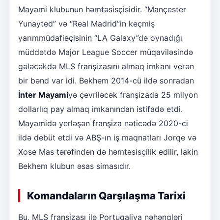
Mayami klubunun həmtəsisçisidir. “Mançester
Yunayted” və “Real Madrid”in keçmiş
yarımmüdafiəçisinin “LA Galaxy”də oynadığı
müddətdə Major League Soccer müqaviləsində
gələcəkdə MLS franşizasını almaq imkanı verən
bir bənd var idi. Bekhem 2014-cü ildə sonradan
İnter Mayami
yə çevriləcək franşizada 25 milyon
dollarlıq pay almaq imkanından istifadə etdi.
Mayamidə yerləşən franşiza nəticədə 2020-ci
ildə debüt etdi və ABŞ-ın iş maqnatları Jorqe və
Xose Mas tərəfindən də həmtəsisçilik edilir, lakin
Bekhem klubun əsas simasıdır.
Komandaların Qarşılaşma Tarixi
Bu, MLS franşizası ilə Portuqaliya nəhəngləri