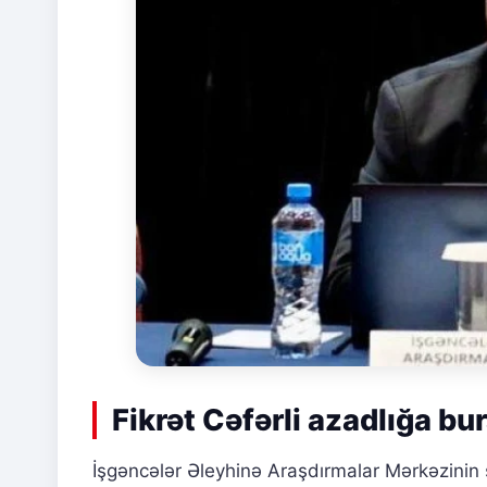
Fikrət Cəfərli azadlığa bur
İşgəncələr Əleyhinə Araşdırmalar Mərkəzinin