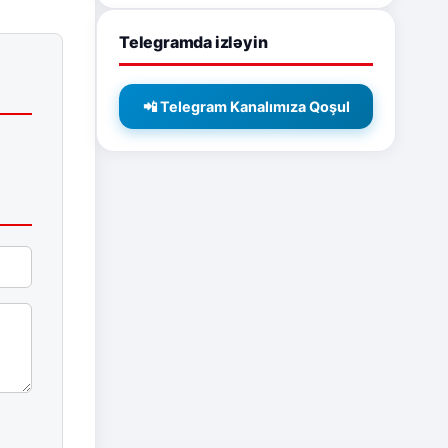
Telegramda izləyin
📲 Telegram Kanalımıza Qoşul