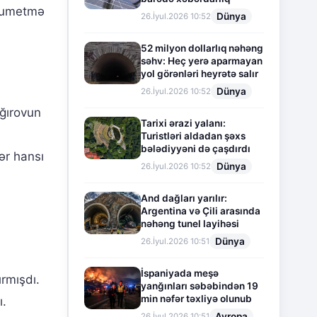
hrumetmə
Dünya
26.İyul.2026 10:52
52 milyon dollarlıq nəhəng
səhv: Heç yerə aparmayan
yol görənləri heyrətə salır
Dünya
26.İyul.2026 10:52
ğırovun
Tarixi ərazi yalanı:
Turistləri aldadan şəxs
bələdiyyəni də çaşdırdı
ər hansı
Dünya
26.İyul.2026 10:52
And dağları yarılır:
Argentina və Çili arasında
nəhəng tunel layihəsi
Dünya
26.İyul.2026 10:51
İspaniyada meşə
ırmışdı.
yanğınları səbəbindən 19
min nəfər təxliyə olunub
ı.
Avropa
26.İyul.2026 10:51