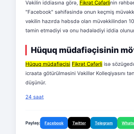
Vəkilin iddiasına görə,
Fikrət Cəfərli
nin rəhbər
"Facebook" səhifəsində onun keçmiş müvəkki
vəkilin hazırda həbsdə olan müvəkkilindən 10
təmin etmədiyi və onu hədələdiyi iddia olunu
Hüquq müdafiəçisinin mö
Hüquq müdafiəçisi
Fikrət Cəfərli
isə sözügedə
icraata götürülməsini Vəkillər Kolleqiyasını tə
düşünür.
24 saat
Paylaş:
Facebook
Twitter
Telegram
What