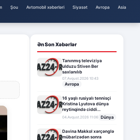
m
Şou
Avtomobil xəbərləri
Siyasət
Avropa
Asia
Ən Son Xəbərlər
Tanınmış televiziya
ulduzu Stiven Ber
saxlanılıb
07.Avqust.2026 10:43
Avropa
16 yaşlı rusiyalı tennisçi
Kristina Lyutova dünya
reytinqində ciddi
irəliləyişə imza atdı
Dünya
04.Avqust.2026 11:06
Davina Makkol xərçənglə
mübarizədən sonra