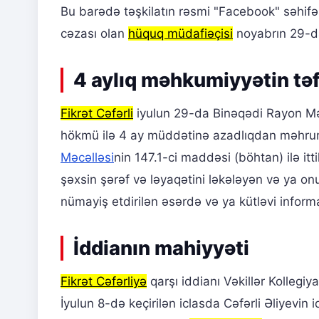
Bu barədə təşkilatın rəsmi "Facebook" səhi
cəzası olan
hüquq müdafiəçisi
noyabrın 29-d
4 aylıq məhkumiyyətin təf
Fikrət Cəfərli
iyulun 29-da Binəqədi Rayon Mə
hökmü ilə 4 ay müddətinə azadlıqdan məhru
Məcəlləsi
nin 147.1-ci maddəsi (böhtan) ilə it
şəxsin şərəf və ləyaqətini ləkələyən və ya on
nümayiş etdirilən əsərdə və ya kütləvi inform
İddianın mahiyyəti
Fikrət Cəfərliyə
qarşı iddianı Vəkillər Kollegiy
İyulun 8-də keçirilən iclasda Cəfərli Əliyevin