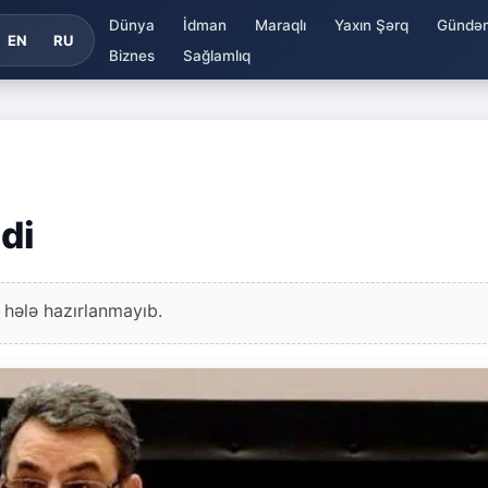
Dünya
İdman
Maraqlı
Yaxın Şərq
Gündə
EN
RU
Biznes
Sağlamlıq
ldi
 hələ hazırlanmayıb.