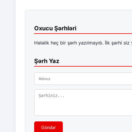
Oxucu Şərhləri
Hələlik heç bir şərh yazılmayıb. İlk şərhi siz 
Şərh Yaz
Göndər