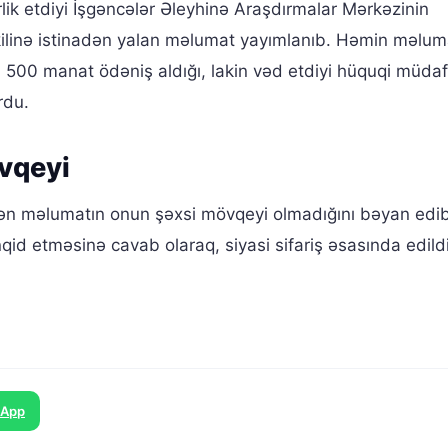
lik etdiyi İşgəncələr Əleyhinə Araşdırmalar Mərkəzinin
linə istinadən yalan məlumat yayımlanıb. Həmin məlu
 500 manat ödəniş aldığı, lakin vəd etdiyi hüquqi müdaf
rdu.
vqeyi
n məlumatın onun şəxsi mövqeyi olmadığını bəyan edib.
nqid etməsinə cavab olaraq, siyasi sifariş əsasında edildi
sApp