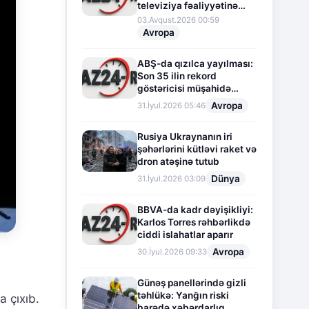
televiziya fəaliyyətinə
fasilə verir
03.Avqust.2026 00:59
Avropa
ABŞ-da qızılca yayılması:
Son 35 ilin rekord
göstəricisi müşahidə
olunur
Avropa
31.İyul.2026 05:46
Rusiya Ukraynanın iri
şəhərlərini kütləvi raket və
dron atəşinə tutub
Dünya
31.İyul.2026 03:09
BBVA-da kadr dəyişikliyi:
Karlos Torres rəhbərlikdə
ciddi islahatlar aparır
Avropa
30.İyul.2026 09:33
Günəş panellərində gizli
təhlükə: Yanğın riski
 çıxıb.
barədə xəbərdarlıq