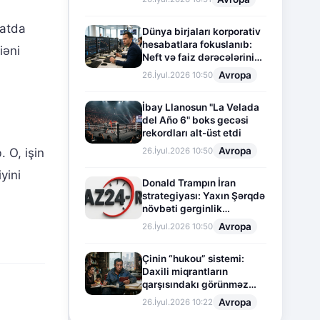
matda
Dünya birjaları korporativ
hesabatlara fokuslanıb:
iəni
Neft və faiz dərəcələrinin
təsiri altında cari vəziyyət
Avropa
26.İyul.2026 10:50
İbay Llanosun "La Velada
del Año 6" boks gecəsi
rekordları alt-üst etdi
Avropa
26.İyul.2026 10:50
 O, işin
yini
Donald Trampın İran
strategiyası: Yaxın Şərqdə
növbəti gərginlik
mərhələsi
Avropa
26.İyul.2026 10:50
Çinin “hukou” sistemi:
Daxili miqrantların
qarşısındakı görünməz
sədd
Avropa
26.İyul.2026 10:22