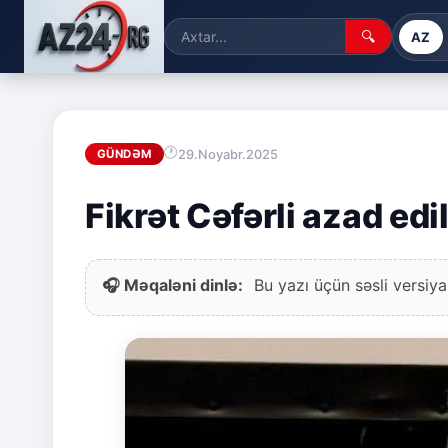
🔍
AZ
29.Noyabr.2025
GÜNDƏM
Fikrət Cəfərli azad edi
🎧 Məqaləni dinlə:
Bu yazı üçün səsli versiya