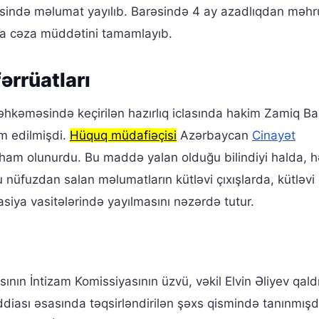
fəsində məlumat yayılıb. Barəsində 4 ay azadlıqdan mə
a cəza müddətini tamamlayıb.
ərrüatları
hkəməsində keçirilən hazırlıq iclasında hakim Zamiq Ba
m edilmişdi.
Hüquq müdafiəçisi
Azərbaycan
Cinayət
tiham olunurdu. Bu maddə yalan olduğu bilindiyi halda, h
u nüfuzdan salan məlumatların kütləvi çıxışlarda, kütləvi
asiya vasitələrində yayılmasını nəzərdə tutur.
asının İntizam Komissiyasının üzvü, vəkil Elvin Əliyev qald
 iddiası əsasında təqsirləndirilən şəxs qismində tanınmışd