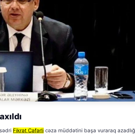
axıldı
 sədri
Fikrət Cəfərli
cəza müddətini başa vuraraq azadlığa