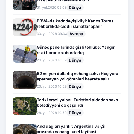
raket və dron atəşinə tutub
Dünya
31.İyul.2026 03:09
BBVA-da kadr dəyişikliyi: Karlos Torres
rəhbərlikdə ciddi islahatlar aparır
Avropa
30.İyul.2026 09:33
Günəş panellərində gizli təhlükə: Yanğın
riski barədə xəbərdarlıq
Dünya
26.İyul.2026 10:52
52 milyon dollarlıq nəhəng səhv: Heç yerə
aparmayan yol görənləri heyrətə salır
Dünya
26.İyul.2026 10:52
Tarixi ərazi yalanı: Turistləri aldadan şəxs
bələdiyyəni də çaşdırdı
Dünya
26.İyul.2026 10:52
And dağları yarılır: Argentina və Çili
arasında nəhəng tunel layihəsi