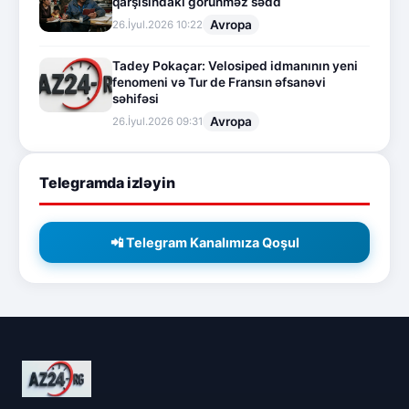
qarşısındakı görünməz sədd
Avropa
26.İyul.2026 10:22
Tadey Pokaçar: Velosiped idmanının yeni
fenomeni və Tur de Fransın əfsanəvi
səhifəsi
Avropa
26.İyul.2026 09:31
Telegramda izləyin
📲 Telegram Kanalımıza Qoşul