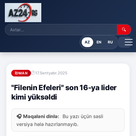
🔍
AZ
EN
RU
17.Sentyabr.2025
İDMAN
"Filenin Efeleri" son 16-ya lider
kimi yüksəldi
🎧 Məqaləni dinlə:
Bu yazı üçün səsli
versiya hələ hazırlanmayıb.