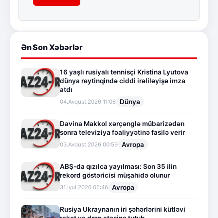
Ən Son Xəbərlər
16 yaşlı rusiyalı tennisçi Kristina Lyutova
dünya reytinqində ciddi irəliləyişə imza
atdı
Dünya
04.Avqust.2026 11:06
Davina Makkol xərçənglə mübarizədən
sonra televiziya fəaliyyətinə fasilə verir
Avropa
03.Avqust.2026 00:59
ABŞ-da qızılca yayılması: Son 35 ilin
rekord göstəricisi müşahidə olunur
Avropa
31.İyul.2026 05:46
Rusiya Ukraynanın iri şəhərlərini kütləvi