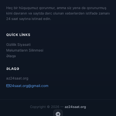
Heç bir hüququmuz qorunmur, amma siz yenə də qorunurmuş
kimi davranın və saytda dərc olunan xəbərlərdən istifadə zamanı
24 saat saytına istinad edin.
QUICK LINKS
Gizlilik Siyasəti
Məlumatların Silinməsi
Əlaqə
ƏLAQƏ
az24saat.org
24saat.org@gmail.com
Copyright © 2026 —
az24saat.org