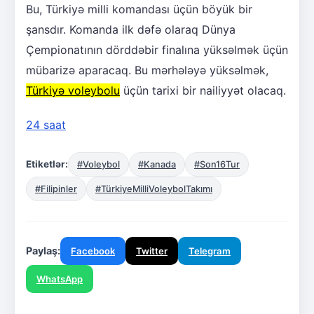
Bu, Türkiyə milli komandası üçün böyük bir
şansdır. Komanda ilk dəfə olaraq Dünya
Çempionatının dörddəbir finalına yüksəlmək üçün
mübarizə aparacaq. Bu mərhələyə yüksəlmək,
Türkiyə voleybolu
üçün tarixi bir nailiyyət olacaq.
24 saat
Etiketlər:
#Voleybol
#Kanada
#Son16Tur
#Filipinler
#TürkiyeMilliVoleybolTakımı
Paylaş:
Facebook
Twitter
Telegram
WhatsApp