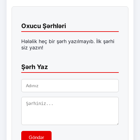
Oxucu Şərhləri
Hələlik heç bir şərh yazılmayıb. İlk şərhi
siz yazın!
Şərh Yaz
Göndər