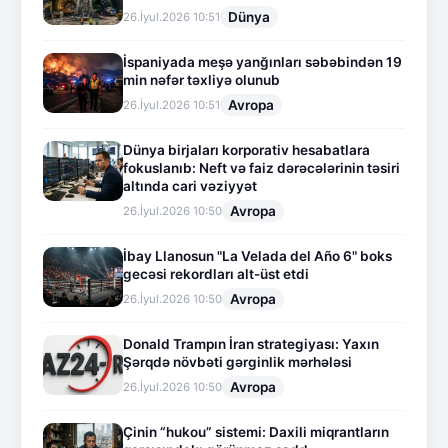
Dünya
26.İyul.2026 10:51
İspaniyada meşə yanğınları səbəbindən 19
min nəfər təxliyə olunub
Avropa
26.İyul.2026 10:51
Dünya birjaları korporativ hesabatlara
fokuslanıb: Neft və faiz dərəcələrinin təsiri
altında cari vəziyyət
Avropa
26.İyul.2026 10:50
İbay Llanosun "La Velada del Año 6" boks
gecəsi rekordları alt-üst etdi
Avropa
26.İyul.2026 10:50
Donald Trampın İran strategiyası: Yaxın
Şərqdə növbəti gərginlik mərhələsi
Avropa
26.İyul.2026 10:50
Çinin “hukou” sistemi: Daxili miqrantların