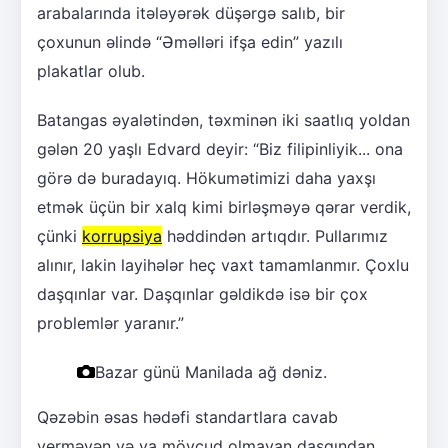
arabalarında itələyərək düşərgə salıb, bir
çoxunun əlində “Əməlləri ifşa edin” yazılı
plakatlar olub.
Batangas əyalətindən, təxminən iki saatlıq yoldan
gələn 20 yaşlı Edvard deyir: “Biz filipinliyik... ona
görə də buradayıq. Hökumətimizi daha yaxşı
etmək üçün bir xalq kimi birləşməyə qərar verdik,
çünki
korrupsiya
həddindən artıqdır. Pullarımız
alınır, lakin layihələr heç vaxt tamamlanmır. Çoxlu
daşqınlar var. Daşqınlar gəldikdə isə bir çox
problemlər yaranır.”
Bazar günü Manilada ağ dəniz.
Qəzəbin əsas hədəfi standartlara cavab
verməyən və ya mövcud olmayan daşqından