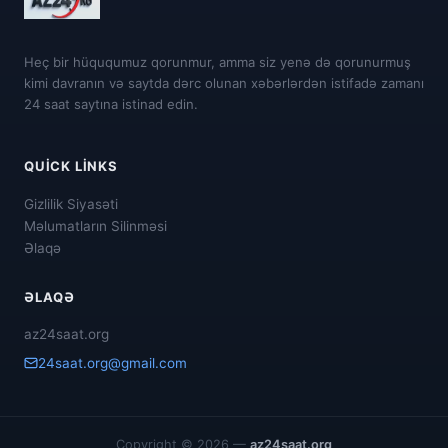
Heç bir hüququmuz qorunmur, amma siz yenə də qorunurmuş
kimi davranın və saytda dərc olunan xəbərlərdən istifadə zamanı
24 saat saytına istinad edin.
QUICK LINKS
Gizlilik Siyasəti
Məlumatların Silinməsi
Əlaqə
ƏLAQƏ
az24saat.org
24saat.org@gmail.com
Copyright © 2026 —
az24saat.org