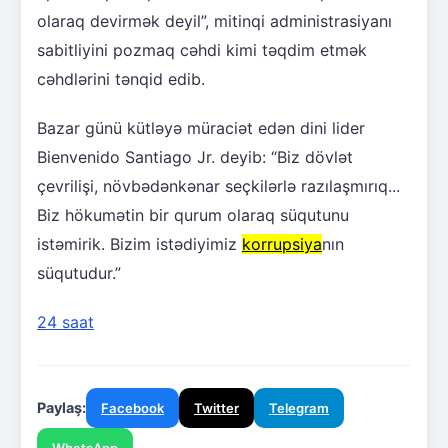
olaraq devirmək deyil”, mitinqi administrasiyanı
sabitliyini pozmaq cəhdi kimi təqdim etmək
cəhdlərini tənqid edib.
Bazar günü kütləyə müraciət edən dini lider
Bienvenido Santiago Jr. deyib: “Biz dövlət
çevrilişi, növbədənkənar seçkilərlə razılaşmırıq...
Biz hökumətin bir qurum olaraq süqutunu
istəmirik. Bizim istədiyimiz
korrupsiya
nın
süqutudur.”
24 saat
Paylaş:
Facebook
Twitter
Telegram
WhatsApp