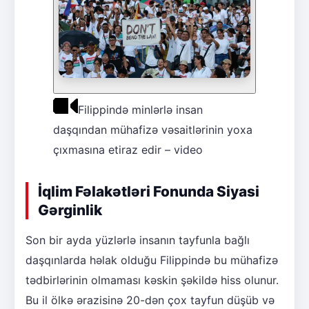
Filippində minlərlə insan
daşqından mühafizə vəsaitlərinin yoxa
çıxmasına etiraz edir – video
İqlim Fəlakətləri Fonunda Siyasi
Gərginlik
Son bir ayda yüzlərlə insanın tayfunla bağlı
daşqınlarda həlak olduğu Filippində bu mühafizə
tədbirlərinin olmaması kəskin şəkildə hiss olunur.
Bu il ölkə ərazisinə 20-dən çox tayfun düşüb və