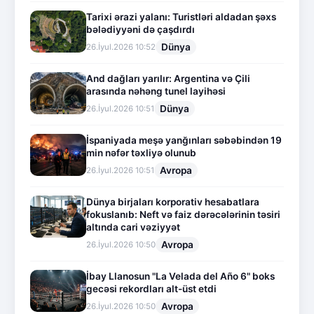
Tarixi ərazi yalanı: Turistləri aldadan şəxs
bələdiyyəni də çaşdırdı
Dünya
26.İyul.2026 10:52
And dağları yarılır: Argentina və Çili
arasında nəhəng tunel layihəsi
Dünya
26.İyul.2026 10:51
İspaniyada meşə yanğınları səbəbindən 19
min nəfər təxliyə olunub
Avropa
26.İyul.2026 10:51
Dünya birjaları korporativ hesabatlara
fokuslanıb: Neft və faiz dərəcələrinin təsiri
altında cari vəziyyət
Avropa
26.İyul.2026 10:50
İbay Llanosun "La Velada del Año 6" boks
gecəsi rekordları alt-üst etdi
Avropa
26.İyul.2026 10:50