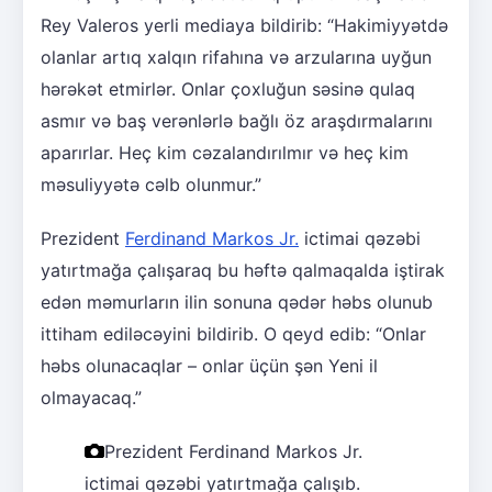
Rey Valeros yerli mediaya bildirib: “Hakimiyyətdə
olanlar artıq xalqın rifahına və arzularına uyğun
hərəkət etmirlər. Onlar çoxluğun səsinə qulaq
asmır və baş verənlərlə bağlı öz araşdırmalarını
aparırlar. Heç kim cəzalandırılmır və heç kim
məsuliyyətə cəlb olunmur.”
Prezident
Ferdinand Markos Jr.
ictimai qəzəbi
yatırtmağa çalışaraq bu həftə qalmaqalda iştirak
edən məmurların ilin sonuna qədər həbs olunub
ittiham ediləcəyini bildirib. O qeyd edib: “Onlar
həbs olunacaqlar – onlar üçün şən Yeni il
olmayacaq.”
Prezident Ferdinand Markos Jr.
ictimai qəzəbi yatırtmağa çalışıb.