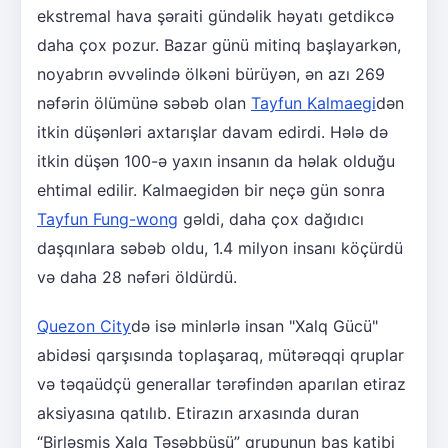
ekstremal hava şəraiti gündəlik həyatı getdikcə
daha çox pozur. Bazar günü mitinq başlayarkən,
noyabrın əvvəlində ölkəni bürüyən, ən azı 269
nəfərin ölümünə səbəb olan
Tayfun Kalmaegi
dən
itkin düşənləri axtarışlar davam edirdi. Hələ də
itkin düşən 100-ə yaxın insanın da həlak olduğu
ehtimal edilir. Kalmaegidən bir neçə gün sonra
Tayfun Fung-wong
gəldi, daha çox dağıdıcı
daşqınlara səbəb oldu, 1.4 milyon insanı köçürdü
və daha 28 nəfəri öldürdü.
Quezon City
də isə minlərlə insan "Xalq Gücü"
abidəsi qarşısında toplaşaraq, mütərəqqi qruplar
və təqaüdçü generallar tərəfindən aparılan etiraz
aksiyasına qatılıb. Etirazın arxasında duran
“Birləşmiş Xalq Təşəbbüsü” qrupunun baş katibi