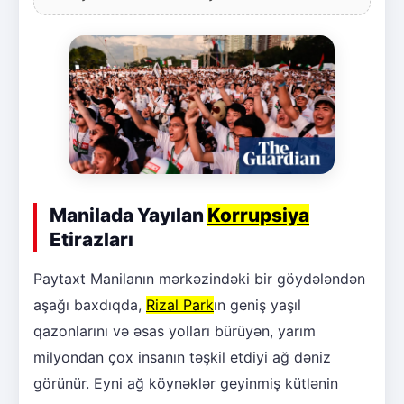
Manilada Yayılan
Korrupsiya
Etirazları
Paytaxt Manilanın mərkəzindəki bir göydələndən
aşağı baxdıqda,
Rizal Park
ın geniş yaşıl
qazonlarını və əsas yolları bürüyən, yarım
milyondan çox insanın təşkil etdiyi ağ dəniz
görünür. Eyni ağ köynəklər geyinmiş kütlənin