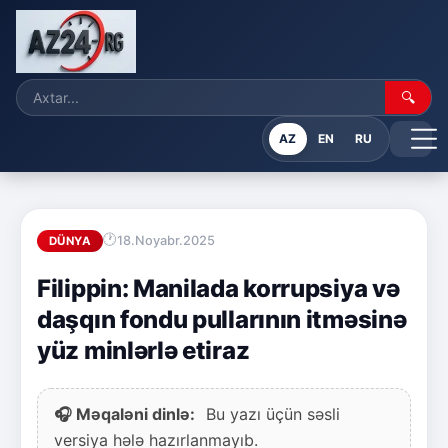
🔍
AZ
EN
RU
18.Noyabr.2025
DÜNYA
Filippin: Manilada korrupsiya və
daşqın fondu pullarının itməsinə
yüz minlərlə etiraz
🎧 Məqaləni dinlə:
Bu yazı üçün səsli
versiya hələ hazırlanmayıb.