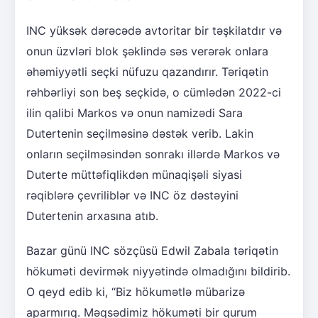
INC yüksək dərəcədə avtoritar bir təşkilatdır və
onun üzvləri blok şəklində səs verərək onlara
əhəmiyyətli seçki nüfuzu qazandırır. Təriqətin
rəhbərliyi son beş seçkidə, o cümlədən 2022-ci
ilin qalibi Markos və onun namizədi Sara
Dutertenin seçilməsinə dəstək verib. Lakin
onların seçilməsindən sonrakı illərdə Markos və
Duterte müttəfiqlikdən münaqişəli siyasi
rəqiblərə çevriliblər və INC öz dəstəyini
Dutertenin arxasına atıb.
Bazar günü INC sözçüsü Edwil Zabala təriqətin
hökuməti devirmək niyyətində olmadığını bildirib.
O qeyd edib ki, “Biz hökumətlə mübarizə
aparmırıq. Məqsədimiz hökuməti bir qurum