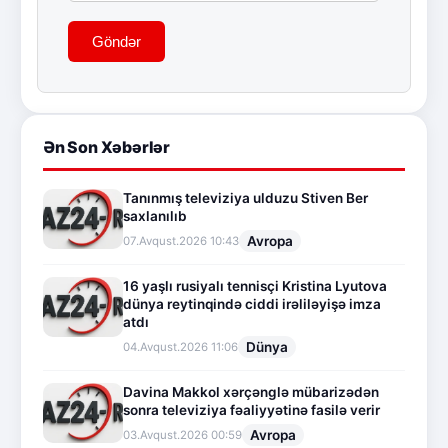
Göndər
Ən Son Xəbərlər
Tanınmış televiziya ulduzu Stiven Ber
saxlanılıb
Avropa
07.Avqust.2026 10:43
16 yaşlı rusiyalı tennisçi Kristina Lyutova
dünya reytinqində ciddi irəliləyişə imza
atdı
Dünya
04.Avqust.2026 11:06
Davina Makkol xərçənglə mübarizədən
sonra televiziya fəaliyyətinə fasilə verir
Avropa
03.Avqust.2026 00:59