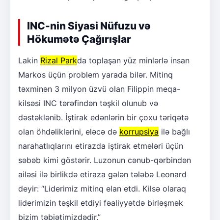
INC-nin Siyasi Nüfuzu və
Hökumətə Çağırışlar
Lakin
Rizal Park
da toplaşan yüz minlərlə insan
Markos üçün problem yarada bilər. Mitinq
təxminən 3 milyon üzvü olan Filippin meqa-
kilsəsi INC tərəfindən təşkil olunub və
dəstəklənib. İştirak edənlərin bir çoxu təriqətə
olan öhdəliklərini, eləcə də
korrupsiya
ilə bağlı
narahatlıqlarını etirazda iştirak etmələri üçün
səbəb kimi göstərir. Luzonun cənub-qərbindən
ailəsi ilə birlikdə etiraza gələn tələbə Leonard
deyir: “Liderimiz mitinq elan etdi. Kilsə olaraq
liderimizin təşkil etdiyi fəaliyyətdə birləşmək
bizim təbiətimizdədir.”