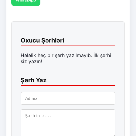
Oxucu Şərhləri
Hələlik heç bir şərh yazılmayıb. İlk şərhi
siz yazın!
Şərh Yaz