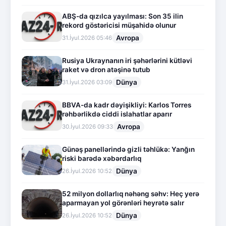
ABŞ-da qızılca yayılması: Son 35 ilin
rekord göstəricisi müşahidə olunur
Avropa
31.İyul.2026 05:46
Rusiya Ukraynanın iri şəhərlərini kütləvi
raket və dron atəşinə tutub
Dünya
31.İyul.2026 03:09
BBVA-da kadr dəyişikliyi: Karlos Torres
rəhbərlikdə ciddi islahatlar aparır
Avropa
30.İyul.2026 09:33
Günəş panellərində gizli təhlükə: Yanğın
riski barədə xəbərdarlıq
Dünya
26.İyul.2026 10:52
52 milyon dollarlıq nəhəng səhv: Heç yerə
aparmayan yol görənləri heyrətə salır
Dünya
26.İyul.2026 10:52