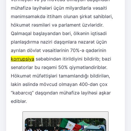
mühafizə layihələri üçün milyardlarla vəsaiti
mənimsəməkdə ittiham olunan şirkət sahibləri,
hökumət rəsmiləri və parlament üzvləridir.
Qalmaqal başlayandan bəri, ölkənin iqtisadi
planlaşdırma naziri daşqınlara nəzarət üçün
ayrılan dövlət vəsaitlərinin 70%-ə qədərinin
korrupsiya
səbəbindən itirildiyini bildirib; bəzi
senatorlar bu rəqəmi 50% qiymətləndiriblər.
Hökumət müfəttişləri tamamlandığı bildirilən,
lakin əslində mövcud olmayan 400-dən çox
“kabarcıq” daşqından mühafizə layihəsi aşkar
ediblər.