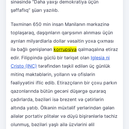
sinəsində “Daha yaxşı demokratiya üçün
şəffaflıq” şüarı yazılıb.
Təxminən 650 min insan Manilanın mərkəzinə
toplaşaraq, daşqınların qarşısının alınması üçün
ayrılan milyardlarla dollar vəsaitin yoxa çıxması
ilə bağlı genişlənən
korrupsiya
qalmaqalına etiraz
edir. Filippində güclü bir təriqət olan
Iglesia ni
Cristo (INC)
tərəfindən təşkil edilən üç günlük
mitinq məktəblərin, yolların və ofislərin
fəaliyyətini iflic edib. Etirazçıların bir çoxu parkın
qazonlarında bütün gecəni düşərgə quraraq
çadırlarda, bəziləri isə brezent və çətirlərin
altında yatıb. Ölkənin müxtəlif yerlərindən gələn
ailələr portativ plitələr və düyü bişirənlərlə təchiz
olunmuş, bəziləri yaşlı ailə üzvlərini əlil