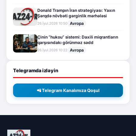
Donald Trampın İran strategiyası: Yaxın
Şərqdə növbəti gərginlik mərhələsi
Avropa
26.İyul.2026 10:50
Çinin “hukou” sistemi: Daxili miqrantların
qarşısındakı görünməz sədd
Avropa
26.İyul.2026 10:22
Telegramda izləyin
📲 Telegram Kanalımıza Qoşul