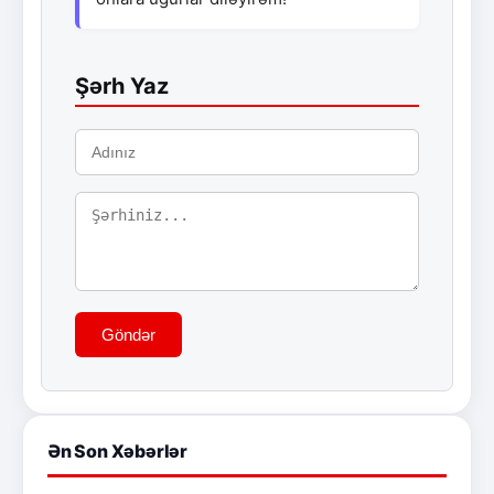
Şərh Yaz
Göndər
Ən Son Xəbərlər