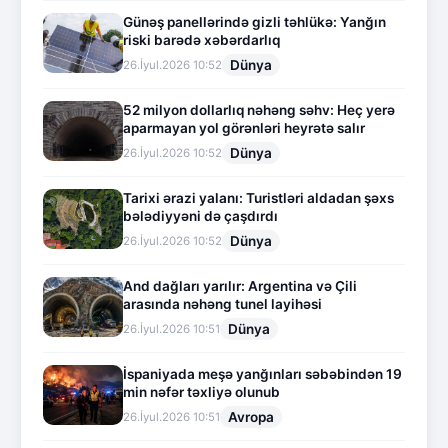
Günəş panellərində gizli təhlükə: Yanğın
riski barədə xəbərdarlıq
Dünya
26.İyul.2026 10:52
52 milyon dollarlıq nəhəng səhv: Heç yerə
aparmayan yol görənləri heyrətə salır
Dünya
26.İyul.2026 10:52
Tarixi ərazi yalanı: Turistləri aldadan şəxs
bələdiyyəni də çaşdırdı
Dünya
26.İyul.2026 10:52
And dağları yarılır: Argentina və Çili
arasında nəhəng tunel layihəsi
Dünya
26.İyul.2026 10:51
İspaniyada meşə yanğınları səbəbindən 19
min nəfər təxliyə olunub
Avropa
26.İyul.2026 10:51