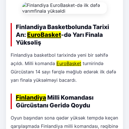
Finlandiya Basketbolunda Tarixi
An:
EuroBasket
-də Yarı Finala
Yüksəliş
Finlandiya basketbol tarixində yeni bir səhifə
açıldı. Milli komanda
EuroBasket
turnirində
Gürcüstanı 14 sayı fərqlə məğlub edərək ilk dəfə
yarı finala yüksəlməyi bacardı.
Finlandiya
Milli Komandası
Gürcüstanı Geridə Qoydu
Oyun başından sona qədər yüksək tempdə keçən
qarşılaşmada Finlandiya milli komandası, rəqibinə