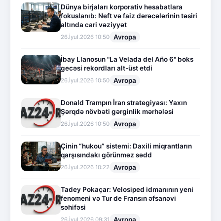
Dünya birjaları korporativ hesabatlara
fokuslanıb: Neft və faiz dərəcələrinin təsiri
altında cari vəziyyət
Avropa
26.İyul.2026 10:50
İbay Llanosun "La Velada del Año 6" boks
gecəsi rekordları alt-üst etdi
Avropa
26.İyul.2026 10:50
Donald Trampın İran strategiyası: Yaxın
Şərqdə növbəti gərginlik mərhələsi
Avropa
26.İyul.2026 10:50
Çinin “hukou” sistemi: Daxili miqrantların
qarşısındakı görünməz sədd
Avropa
26.İyul.2026 10:22
Tadey Pokaçar: Velosiped idmanının yeni
fenomeni və Tur de Fransın əfsanəvi
səhifəsi
Avropa
26.İyul.2026 09:31