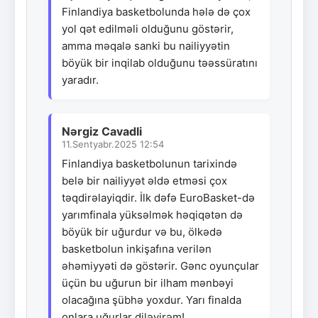
Finlandiya basketbolunda hələ də çox
yol qət edilməli olduğunu göstərir,
amma məqalə sanki bu nailiyyətin
böyük bir inqilab olduğunu təəssüratını
yaradır.
Nərgiz Cavadli
11.Sentyabr.2025 12:54
Finlandiya basketbolunun tarixində
belə bir nailiyyət əldə etməsi çox
təqdirəlayiqdir. İlk dəfə EuroBasket-də
yarımfinala yüksəlmək həqiqətən də
böyük bir uğurdur və bu, ölkədə
basketbolun inkişafına verilən
əhəmiyyəti də göstərir. Gənc oyunçular
üçün bu uğurun bir ilham mənbəyi
olacağına şübhə yoxdur. Yarı finalda
onlara uğurlar diləyirəm!