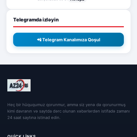
Telegramda izləyin
📲 Telegram Kanalımıza Qoşul
Heç bir hüququmuz qorunmur, amma siz yenə də qorunurmuş
kimi davranın və saytda dərc olunan xəbərlərdən istifadə zamanı
24 saat saytına istinad edin.
QUICK LINKS