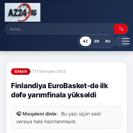
🔍
AZ
EN
RU
11.Sentyabr.2025
İDMAN
Finlandiya EuroBasket-də ilk
dəfə yarımfinala yüksəldi
🎧 Məqaləni dinlə:
Bu yazı üçün səsli
versiya hələ hazırlanmayıb.