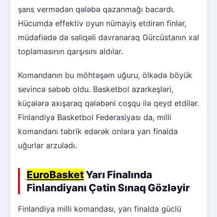
şans vermədən qələbə qazanmağı bacardı.
Hücumda effektiv oyun nümayiş etdirən finlər,
müdafiədə də səliqəli davranaraq Gürcüstanın xal
toplamasının qarşısını aldılar.
Komandanın bu möhtəşəm uğuru, ölkədə böyük
sevincə səbəb oldu. Basketbol azarkeşləri,
küçələrə axışaraq qələbəni coşqu ilə qeyd etdilər.
Finlandiya Basketbol Federasiyası da, milli
komandanı təbrik edərək onlara yarı finalda
uğurlar arzuladı.
EuroBasket
Yarı Finalında
Finlandiyanı Çətin Sınaq Gözləyir
Finlandiya milli komandası, yarı finalda güclü