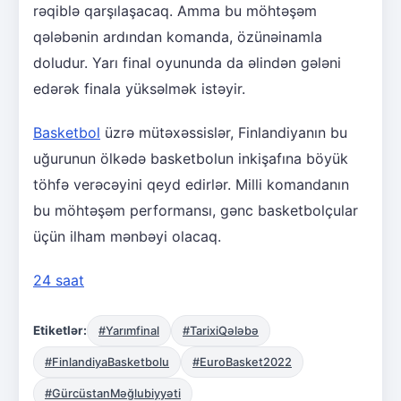
rəqiblə qarşılaşacaq. Amma bu möhtəşəm
qələbənin ardından komanda, özünəinamla
doludur. Yarı final oyununda da əlindən gələni
edərək finala yüksəlmək istəyir.
Basketbol
üzrə mütəxəssislər, Finlandiyanın bu
uğurunun ölkədə basketbolun inkişafına böyük
töhfə verəcəyini qeyd edirlər. Milli komandanın
bu möhtəşəm performansı, gənc basketbolçular
üçün ilham mənbəyi olacaq.
24 saat
Etiketlər:
#Yarımfinal
#TarixiQələbə
#FinlandiyaBasketbolu
#EuroBasket2022
#GürcüstanMəğlubiyyəti