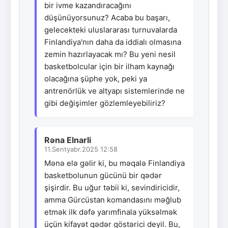
bir ivme kazandıracağını
düşünüyorsunuz? Acaba bu başarı,
gelecekteki uluslararası turnuvalarda
Finlandiya'nın daha da iddialı olmasına
zemin hazırlayacak mı? Bu yeni nesil
basketbolcular için bir ilham kaynağı
olacağına şüphe yok, peki ya
antrenörlük ve altyapı sistemlerinde ne
gibi değişimler gözlemleyebiliriz?
Rəna Elnarli
11.Sentyabr.2025 12:58
Mənə elə gəlir ki, bu məqalə Finlandiya
basketbolunun gücünü bir qədər
şişirdir. Bu uğur təbii ki, sevindiricidir,
amma Gürcüstan komandasını məğlub
etmək ilk dəfə yarımfinala yüksəlmək
üçün kifayət qədər göstərici deyil. Bu,