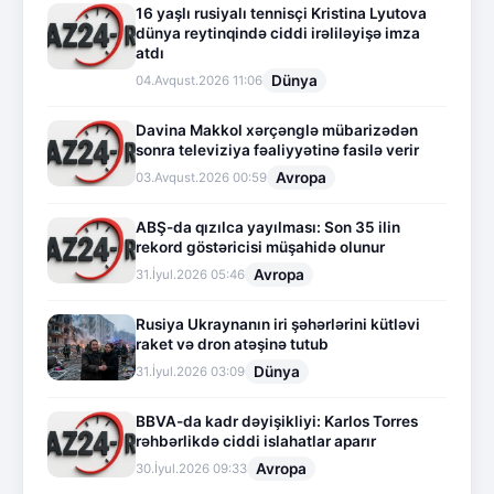
16 yaşlı rusiyalı tennisçi Kristina Lyutova
dünya reytinqində ciddi irəliləyişə imza
atdı
Dünya
04.Avqust.2026 11:06
Davina Makkol xərçənglə mübarizədən
sonra televiziya fəaliyyətinə fasilə verir
Avropa
03.Avqust.2026 00:59
ABŞ-da qızılca yayılması: Son 35 ilin
rekord göstəricisi müşahidə olunur
Avropa
31.İyul.2026 05:46
Rusiya Ukraynanın iri şəhərlərini kütləvi
raket və dron atəşinə tutub
Dünya
31.İyul.2026 03:09
BBVA-da kadr dəyişikliyi: Karlos Torres
rəhbərlikdə ciddi islahatlar aparır
Avropa
30.İyul.2026 09:33