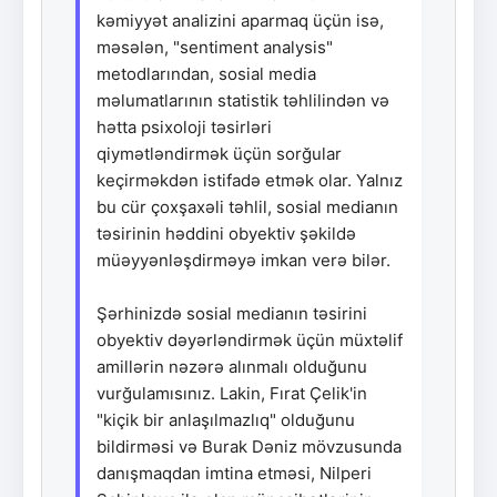
kəmiyyət analizini aparmaq üçün isə,
məsələn, "sentiment analysis"
metodlarından, sosial media
məlumatlarının statistik təhlilindən və
hətta psixoloji təsirləri
qiymətləndirmək üçün sorğular
keçirməkdən istifadə etmək olar. Yalnız
bu cür çoxşaxəli təhlil, sosial medianın
təsirinin həddini obyektiv şəkildə
müəyyənləşdirməyə imkan verə bilər.
Şərhinizdə sosial medianın təsirini
obyektiv dəyərləndirmək üçün müxtəlif
amillərin nəzərə alınmalı olduğunu
vurğulamısınız. Lakin, Fırat Çelik'in
"kiçik bir anlaşılmazlıq" olduğunu
bildirməsi və Burak Dəniz mövzusunda
danışmaqdan imtina etməsi, Nilperi