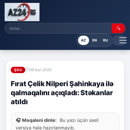
🔍
AZ
EN
RU
09.İyul.2025
ŞOU
Fırat Çelik Nilperi Şahinkaya ilə
qalmaqalını açıqladı: Stəkanlar
atıldı
🎧 Məqaləni dinlə:
Bu yazı üçün səsli
versiya hələ hazırlanmayıb.