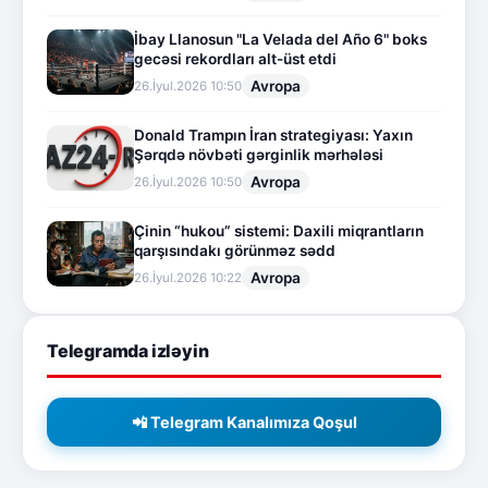
İbay Llanosun "La Velada del Año 6" boks
gecəsi rekordları alt-üst etdi
Avropa
26.İyul.2026 10:50
Donald Trampın İran strategiyası: Yaxın
Şərqdə növbəti gərginlik mərhələsi
Avropa
26.İyul.2026 10:50
Çinin “hukou” sistemi: Daxili miqrantların
qarşısındakı görünməz sədd
Avropa
26.İyul.2026 10:22
Telegramda izləyin
📲 Telegram Kanalımıza Qoşul