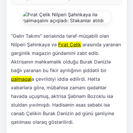
"Gəlin Takımı" serialında tərəf-müqabili olan
Nilperi Şahinkaya və
Fırat Çelik
arasında yaranan
gərginlik magazin gündəmini zəbt edib.
Aktrisanın məhkəməlik olduğu Burak Dənizlə
bağlı yaranan bu fikir ayrılığının şiddətli bir
qalmaqal
a çevrildiyi iddia edilirdi. Hətta
xəbərlərə görə, mübahisə zamanı qədəhlər
havada uçuşmuş, aktrisa Şəbnəm Bozoklu isə
stuldan yıxılmışdı. Hadisənin əsas səbəbi isə
cənab Çelikin Burak Dənizin ad günü şənliyinə
qatılması olaraq göstərilirdi.