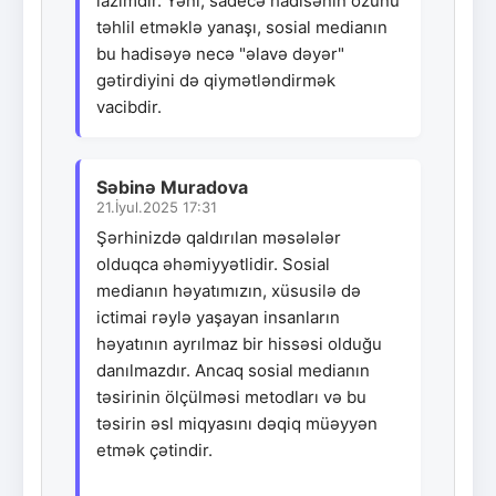
lazımdır. Yəni, sadecə hadisənin özünü
təhlil etməklə yanaşı, sosial medianın
bu hadisəyə necə "əlavə dəyər"
gətirdiyini də qiymətləndirmək
vacibdir.
Səbinə Muradova
21.İyul.2025 17:31
Şərhinizdə qaldırılan məsələlər
olduqca əhəmiyyətlidir. Sosial
medianın həyatımızın, xüsusilə də
ictimai rəylə yaşayan insanların
həyatının ayrılmaz bir hissəsi olduğu
danılmazdır. Ancaq sosial medianın
təsirinin ölçülməsi metodları və bu
təsirin əsl miqyasını dəqiq müəyyən
etmək çətindir.