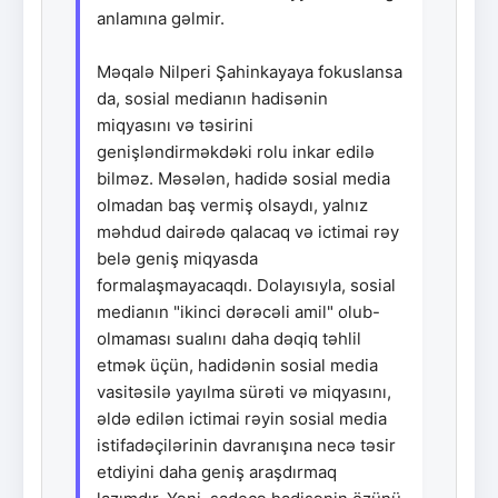
anlamına gəlmir.
Məqalə Nilperi Şahinkayaya fokuslansa
da, sosial medianın hadisənin
miqyasını və təsirini
genişləndirməkdəki rolu inkar edilə
bilməz. Məsələn, hadidə sosial media
olmadan baş vermiş olsaydı, yalnız
məhdud dairədə qalacaq və ictimai rəy
belə geniş miqyasda
formalaşmayacaqdı. Dolayısıyla, sosial
medianın "ikinci dərəcəli amil" olub-
olmaması sualını daha dəqiq təhlil
etmək üçün, hadidənin sosial media
vasitəsilə yayılma sürəti və miqyasını,
əldə edilən ictimai rəyin sosial media
istifadəçilərinin davranışına necə təsir
etdiyini daha geniş araşdırmaq