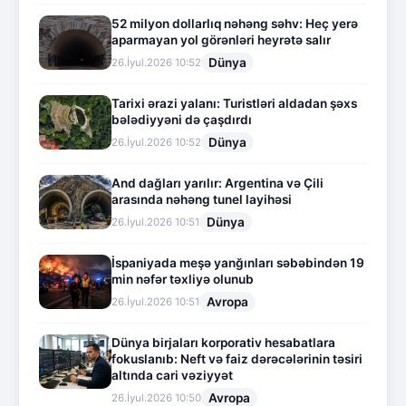
52 milyon dollarlıq nəhəng səhv: Heç yerə
aparmayan yol görənləri heyrətə salır
Dünya
26.İyul.2026 10:52
Tarixi ərazi yalanı: Turistləri aldadan şəxs
bələdiyyəni də çaşdırdı
Dünya
26.İyul.2026 10:52
And dağları yarılır: Argentina və Çili
arasında nəhəng tunel layihəsi
Dünya
26.İyul.2026 10:51
İspaniyada meşə yanğınları səbəbindən 19
min nəfər təxliyə olunub
Avropa
26.İyul.2026 10:51
Dünya birjaları korporativ hesabatlara
fokuslanıb: Neft və faiz dərəcələrinin təsiri
altında cari vəziyyət
Avropa
26.İyul.2026 10:50