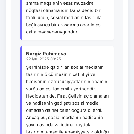
amma məqalənin əsas müzakirə
nöqtəsi olmamalıdır. Daha dəqiq bir
təhlil üçün, sosial medianın təsiri ilə
bağlı ayrıca bir araşdırma aparılması
daha məqsədəuyğundur.
Nərgiz Rəhimova
22.İyul.2025 00:25
Şərhinizdə qaldırılan sosial medianın
təsirinin ölçülməsinin çətinliyi və
hadisənin öz xüsusiyyətlərinin önəmini
vurğulaması tamamilə yerindədir.
Həqiqətən də, Fırat Çeliyin açıqlamaları
və hadisənin gedişatı sosial media
olmadan da nəticələr doğura bilərdi.
Ancaq bu, sosial medianın hadisənin
yayılmasında və ictimai rəydəki
təsirinin tamamilə əhəmiyyətsiz olduğu