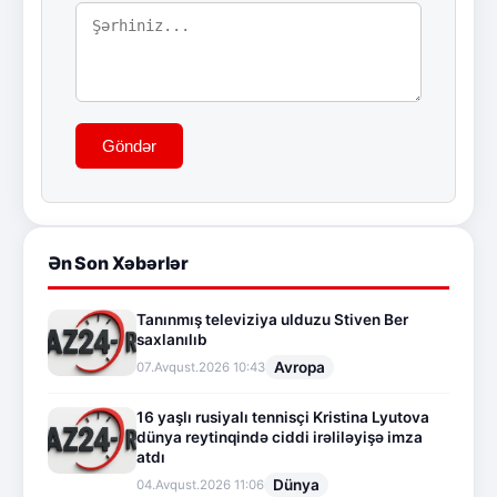
Göndər
Ən Son Xəbərlər
Tanınmış televiziya ulduzu Stiven Ber
saxlanılıb
Avropa
07.Avqust.2026 10:43
16 yaşlı rusiyalı tennisçi Kristina Lyutova
dünya reytinqində ciddi irəliləyişə imza
atdı
Dünya
04.Avqust.2026 11:06