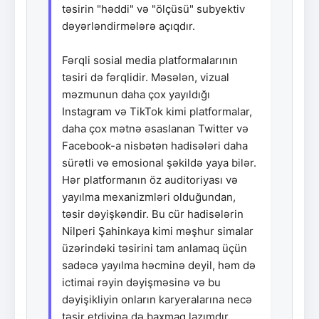
təsirin "həddi" və "ölçüsü" subyektiv
dəyərləndirmələrə açıqdır.
Fərqli sosial media platformalarının
təsiri də fərqlidir. Məsələn, vizual
məzmunun daha çox yayıldığı
Instagram və TikTok kimi platformalar,
daha çox mətnə əsaslanan Twitter və
Facebook-a nisbətən hadisələri daha
sürətli və emosional şəkildə yaya bilər.
Hər platformanın öz auditoriyası və
yayılma mexanizmləri olduğundan,
təsir dəyişkəndir. Bu cür hadisələrin
Nilperi Şahinkaya kimi məşhur simalar
üzərindəki təsirini tam anlamaq üçün
sadəcə yayılma həcminə deyil, həm də
ictimai rəyin dəyişməsinə və bu
dəyişikliyin onların karyeralarına necə
təsir etdiyinə də baxmaq lazımdır.