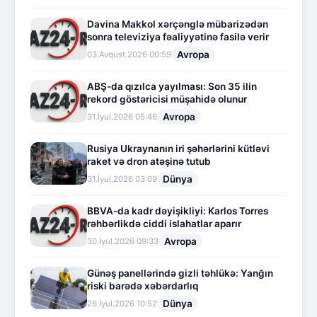
Davina Makkol xərçənglə mübarizədən
sonra televiziya fəaliyyətinə fasilə verir
Avropa
03.Avqust.2026 00:59
ABŞ-da qızılca yayılması: Son 35 ilin
rekord göstəricisi müşahidə olunur
Avropa
31.İyul.2026 05:46
Rusiya Ukraynanın iri şəhərlərini kütləvi
raket və dron atəşinə tutub
Dünya
31.İyul.2026 03:09
BBVA-da kadr dəyişikliyi: Karlos Torres
rəhbərlikdə ciddi islahatlar aparır
Avropa
30.İyul.2026 09:33
Günəş panellərində gizli təhlükə: Yanğın
riski barədə xəbərdarlıq
Dünya
26.İyul.2026 10:52