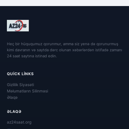
Heç bir hüququmuz qorunmur, amma siz yenə də qorunurmuş
kimi davranın və saytda dərc olunan xəbərlərdən istifadə zamanı
24 saat saytına istinad edin.
QUICK LINKS
Gizlilik Siyasəti
Məlumatların Silinməsi
Əlaqə
ƏLAQƏ
az24saat.org