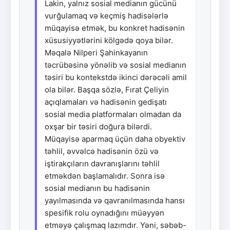
Lakin, yalnız sosial medianın gücünü
vurğulamaq və keçmiş hadisələrlə
müqayisə etmək, bu konkret hadisənin
xüsusiyyətlərini kölgədə qoya bilər.
Məqalə Nilperi Şahinkayanın
təcrübəsinə yönəlib və sosial medianın
təsiri bu kontekstdə ikinci dərəcəli amil
ola bilər. Başqa sözlə, Fırat Çeliyin
açıqlamaları və hadisənin gedişatı
sosial media platformaları olmadan da
oxşar bir təsiri doğura bilərdi.
Müqayisə aparmaq üçün daha obyektiv
təhlil, əvvəlcə hadisənin özü və
iştirakçıların davranışlarını təhlil
etməkdən başlamalıdır. Sonra isə
sosial medianın bu hadisənin
yayılmasında və qavranılmasında hansı
spesifik rolu oynadığını müəyyən
etməyə çalışmaq lazımdır. Yəni, səbəb-