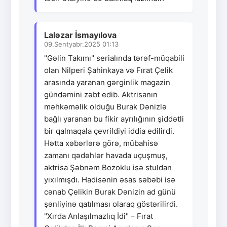
Laləzar İsmayılova
09.Sentyabr.2025 01:13
"Gəlin Takımı" serialında tərəf-müqabili
olan Nilperi Şahinkaya və Fırat Çelik
arasında yaranan gərginlik magazin
gündəmini zəbt edib. Aktrisanın
məhkəməlik olduğu Burak Dənizlə
bağlı yaranan bu fikir ayrılığının şiddətli
bir qalmaqala çevrildiyi iddia edilirdi.
Hətta xəbərlərə görə, mübahisə
zamanı qədəhlər havada uçuşmuş,
aktrisa Şəbnəm Bozoklu isə stuldan
yıxılmışdı. Hadisənin əsas səbəbi isə
cənab Çelikin Burak Dənizin ad günü
şənliyinə qatılması olaraq göstərilirdi.
"Xırda Anlaşılmazlıq İdi" – Fırat