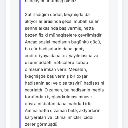
biləcəyini unutmaq olmaz.
Xatırladığım qədər, keçmişdə də
aktyorlar arasında şəxsi mübahisələr
səhnə arxasında baş vermiş, hətta
bəzən fiziki münaqişələrə çevrilmişdir.
Ancaq sosial medianın bugünkü gücü,
bu cür hadisələrin daha geniş
auditoriyaya daha tez yayılmasına və
uzunmüddətli nəticələrə səbəb
olmasına imkan verir. Məsələn,
[keçmişdə baş vermiş bir oxşar
hadisənin adı və qısa təsviri] hadisəsini
xatırlatdı. O zaman, bu hadisənin media
tərəfindən işıqlandırılması müasir
dövrə nisbətən daha məhdud idi.
Amma hətta o zaman belə, aktyorların
karyeraları və ictimai imicləri ciddi
zərər görmüşdü.