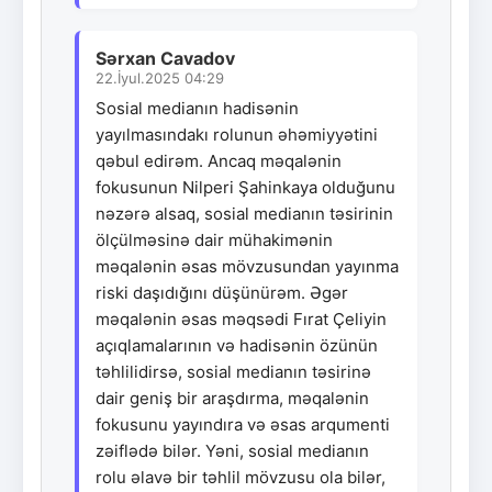
Sərxan Cavadov
22.İyul.2025 04:29
Sosial medianın hadisənin
yayılmasındakı rolunun əhəmiyyətini
qəbul edirəm. Ancaq məqalənin
fokusunun Nilperi Şahinkaya olduğunu
nəzərə alsaq, sosial medianın təsirinin
ölçülməsinə dair mühakimənin
məqalənin əsas mövzusundan yayınma
riski daşıdığını düşünürəm. Əgər
məqalənin əsas məqsədi Fırat Çeliyin
açıqlamalarının və hadisənin özünün
təhlilidirsə, sosial medianın təsirinə
dair geniş bir araşdırma, məqalənin
fokusunu yayındıra və əsas arqumenti
zəiflədə bilər. Yəni, sosial medianın
rolu əlavə bir təhlil mövzusu ola bilər,