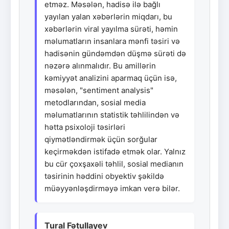
etməz. Məsələn, hadisə ilə bağlı
yayılan yalan xəbərlərin miqdarı, bu
xəbərlərin viral yayılma sürəti, həmin
məlumatların insanlara mənfi təsiri və
hadisənin gündəmdən düşmə sürəti də
nəzərə alınmalıdır. Bu amillərin
kəmiyyət analizini aparmaq üçün isə,
məsələn, "sentiment analysis"
metodlarından, sosial media
məlumatlarının statistik təhlilindən və
hətta psixoloji təsirləri
qiymətləndirmək üçün sorğular
keçirməkdən istifadə etmək olar. Yalnız
bu cür çoxşaxəli təhlil, sosial medianın
təsirinin həddini obyektiv şəkildə
müəyyənləşdirməyə imkan verə bilər.
Tural Fətullayev