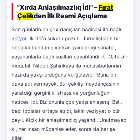
"Xırda Anlaşılmazlıq İdi" –
Fırat
Çelik
dən İlk Rəsmi Açıqlama
Son günlərin ən çox danışılan hadisəsi ilə bağlı
aktyor
ilk dəfə sükutu pozub. Jurnalistlərin bir
gecə klubundan çıxarkən yaxaladığı sənətçi,
yaşananlarla bağlı sualları cavablandırıb. O, tərəf-
müqabili Nilperi Şahinkaya ilə münasibətlərinin
hazırda yaxşı olduğunu vurğulayıb: "Buna bir
dava adı verməyək. Bu, çəkiliş meydançasının
yaratdığı gərginlik, stress və yorğunluğun
nəticəsi idi. Biz onunla çox yaxşı anlaşırıq. Bəli,
bəzi iddialar ortaya atıldı, lakin vəziyyət o cür
deyil. Kiçik bir anlaşılmazlıq yaşandı. Unutmayaq
ki, hər insan mübahisə edər, sonra da barışa
bilər."