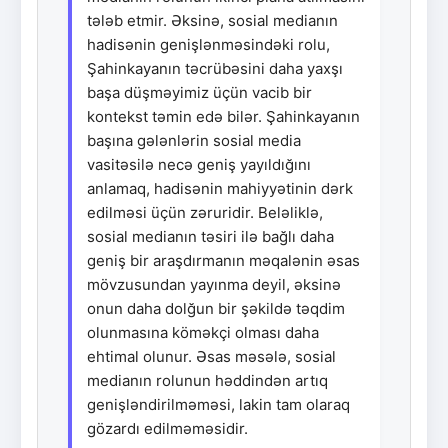
tələb etmir. Əksinə, sosial medianın
hadisənin genişlənməsindəki rolu,
Şahinkayanın təcrübəsini daha yaxşı
başa düşməyimiz üçün vacib bir
kontekst təmin edə bilər. Şahinkayanın
başına gələnlərin sosial media
vasitəsilə necə geniş yayıldığını
anlamaq, hadisənin mahiyyətinin dərk
edilməsi üçün zəruridir. Beləliklə,
sosial medianın təsiri ilə bağlı daha
geniş bir araşdırmanın məqalənin əsas
mövzusundan yayınma deyil, əksinə
onun daha dolğun bir şəkildə təqdim
olunmasına köməkçi olması daha
ehtimal olunur. Əsas məsələ, sosial
medianın rolunun həddindən artıq
genişləndirilməməsi, lakin tam olaraq
gözardı edilməməsidir.