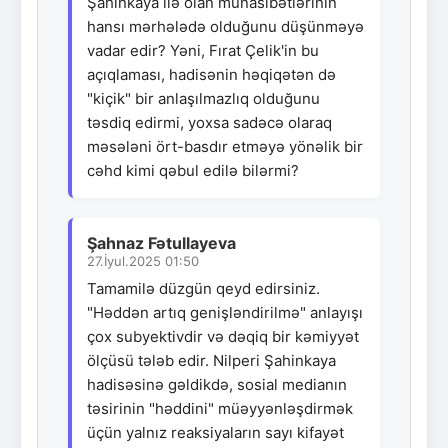
Şahinkaya ilə olan münasibətlərinin
hansı mərhələdə olduğunu düşünməyə
vadar edir? Yəni, Fırat Çelik'in bu
açıqlaması, hadisənin həqiqətən də
"kiçik" bir anlaşılmazlıq olduğunu
təsdiq edirmi, yoxsa sadəcə olaraq
məsələni ört-basdır etməyə yönəlik bir
cəhd kimi qəbul edilə bilərmi?
Şahnaz Fətullayeva
27.İyul.2025 01:50
Tamamilə düzgün qeyd edirsiniz.
"Həddən artıq genişləndirilmə" anlayışı
çox subyektivdir və dəqiq bir kəmiyyət
ölçüsü tələb edir. Nilperi Şahinkaya
hadisəsinə gəldikdə, sosial medianın
təsirinin "həddini" müəyyənləşdirmək
üçün yalnız reaksiyaların sayı kifayət