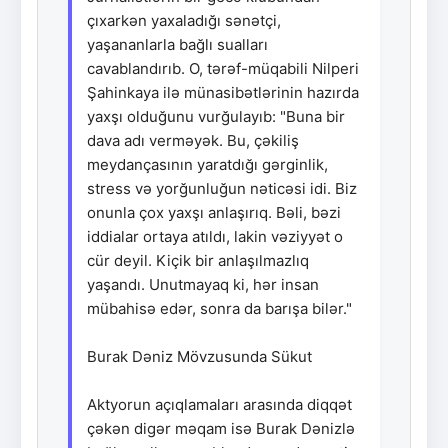
çıxarkən yaxaladığı sənətçi,
yaşananlarla bağlı sualları
cavablandırıb. O, tərəf-müqabili Nilperi
Şahinkaya ilə münasibətlərinin hazırda
yaxşı olduğunu vurğulayıb: "Buna bir
dava adı verməyək. Bu, çəkiliş
meydançasının yaratdığı gərginlik,
stress və yorğunluğun nəticəsi idi. Biz
onunla çox yaxşı anlaşırıq. Bəli, bəzi
iddialar ortaya atıldı, lakin vəziyyət o
cür deyil. Kiçik bir anlaşılmazlıq
yaşandı. Unutmayaq ki, hər insan
mübahisə edər, sonra da barışa bilər."
Burak Dəniz Mövzusunda Sükut
Aktyorun açıqlamaları arasında diqqət
çəkən digər məqam isə Burak Dənizlə