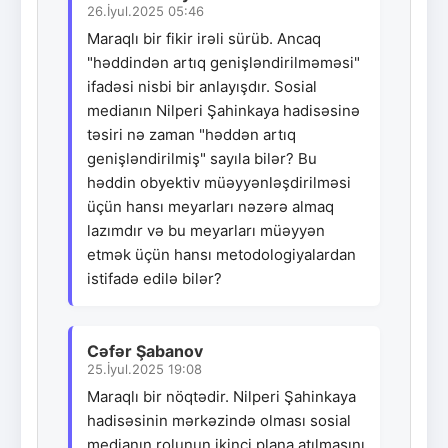
26.İyul.2025 05:46
Maraqlı bir fikir irəli sürüb. Ancaq
"həddindən artıq genişləndirilməməsi"
ifadəsi nisbi bir anlayışdır. Sosial
medianın Nilperi Şahinkaya hadisəsinə
təsiri nə zaman "həddən artıq
genişləndirilmiş" sayıla bilər? Bu
həddin obyektiv müəyyənləşdirilməsi
üçün hansı meyarları nəzərə almaq
lazımdır və bu meyarları müəyyən
etmək üçün hansı metodologiyalardan
istifadə edilə bilər?
Cəfər Şabanov
25.İyul.2025 19:08
Maraqlı bir nöqtədir. Nilperi Şahinkaya
hadisəsinin mərkəzində olması sosial
medianın rolunun ikinci plana atılmasını