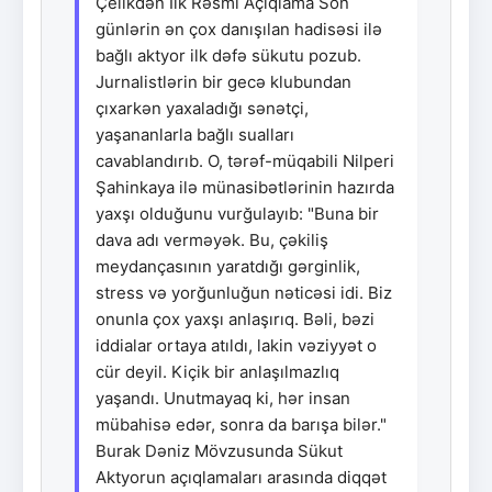
Çelikdən İlk Rəsmi Açıqlama Son
günlərin ən çox danışılan hadisəsi ilə
bağlı aktyor ilk dəfə sükutu pozub.
Jurnalistlərin bir gecə klubundan
çıxarkən yaxaladığı sənətçi,
yaşananlarla bağlı sualları
cavablandırıb. O, tərəf-müqabili Nilperi
Şahinkaya ilə münasibətlərinin hazırda
yaxşı olduğunu vurğulayıb: "Buna bir
dava adı verməyək. Bu, çəkiliş
meydançasının yaratdığı gərginlik,
stress və yorğunluğun nəticəsi idi. Biz
onunla çox yaxşı anlaşırıq. Bəli, bəzi
iddialar ortaya atıldı, lakin vəziyyət o
cür deyil. Kiçik bir anlaşılmazlıq
yaşandı. Unutmayaq ki, hər insan
mübahisə edər, sonra da barışa bilər."
Burak Dəniz Mövzusunda Sükut
Aktyorun açıqlamaları arasında diqqət