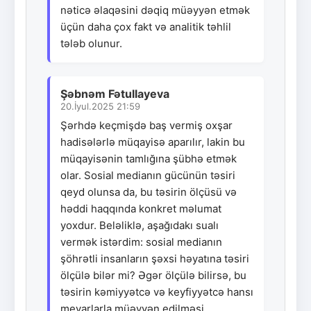
nəticə əlaqəsini dəqiq müəyyən etmək
üçün daha çox fakt və analitik təhlil
tələb olunur.
Şəbnəm Fətullayeva
20.İyul.2025 21:59
Şərhdə keçmişdə baş vermiş oxşar
hadisələrlə müqayisə aparılır, lakin bu
müqayisənin tamlığına şübhə etmək
olar. Sosial medianın gücünün təsiri
qeyd olunsa da, bu təsirin ölçüsü və
həddi haqqında konkret məlumat
yoxdur. Beləliklə, aşağıdakı sualı
vermək istərdim: sosial medianın
şöhrətli insanların şəxsi həyatına təsiri
ölçülə bilər mi? Əgər ölçülə bilirsə, bu
təsirin kəmiyyətcə və keyfiyyətcə hansı
meyarlarla müəyyən edilməsi