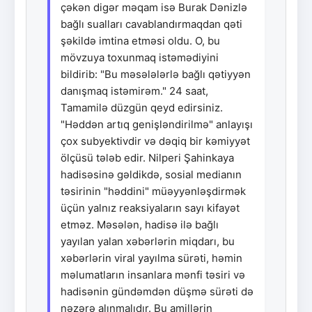
çəkən digər məqam isə Burak Dənizlə
bağlı sualları cavablandırmaqdan qəti
şəkildə imtina etməsi oldu. O, bu
mövzuya toxunmaq istəmədiyini
bildirib: "Bu məsələlərlə bağlı qətiyyən
danışmaq istəmirəm." 24 saat,
Tamamilə düzgün qeyd edirsiniz.
"Həddən artıq genişləndirilmə" anlayışı
çox subyektivdir və dəqiq bir kəmiyyət
ölçüsü tələb edir. Nilperi Şahinkaya
hadisəsinə gəldikdə, sosial medianın
təsirinin "həddini" müəyyənləşdirmək
üçün yalnız reaksiyaların sayı kifayət
etməz. Məsələn, hadisə ilə bağlı
yayılan yalan xəbərlərin miqdarı, bu
xəbərlərin viral yayılma sürəti, həmin
məlumatların insanlara mənfi təsiri və
hadisənin gündəmdən düşmə sürəti də
nəzərə alınmalıdır. Bu amillərin