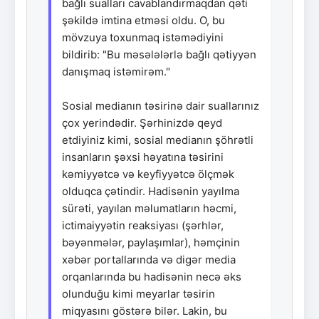
bağlı sualları cavablandırmaqdan qəti
şəkildə imtina etməsi oldu. O, bu
mövzuya toxunmaq istəmədiyini
bildirib: "Bu məsələlərlə bağlı qətiyyən
danışmaq istəmirəm."
Sosial medianın təsirinə dair suallarınız
çox yerindədir. Şərhinizdə qeyd
etdiyiniz kimi, sosial medianın şöhrətli
insanların şəxsi həyatına təsirini
kəmiyyətcə və keyfiyyətcə ölçmək
olduqca çətindir. Hadisənin yayılma
sürəti, yayılan məlumatların həcmi,
ictimaiyyətin reaksiyası (şərhlər,
bəyənmələr, paylaşımlar), həmçinin
xəbər portallarında və digər media
orqanlarında bu hadisənin necə əks
olunduğu kimi meyarlar təsirin
miqyasını göstərə bilər. Lakin, bu