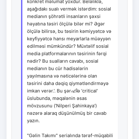
konkret məlumat yoxdur. Beləliklə,
aşağıdakı sualı vermək istərdim: sosial
medianın şöhrətli insanların şəxsi
həyatına təsiri ölçülə bilər mi? Əgər
ölçülə bilirsə, bu təsirin kəmiyyətcə və
keyfiyyətcə hansı meyarlarla müəyyən
edilməsi mümkündür? Müxtəlif sosial
media platformalarının təsirinin fərqi
nədir? Bu sualların cavabı, sosial
medianın bu cür hadisələrin
yayılmasına və nəticələrinə olan
təsirini daha dəqiq qiymətləndirməyə
imkan verər.'. Bu şərഹിə 'critical'
üslubunda, məqalənin əsas
mövzusunu ('Nilperi Şahinkaya')
nəzərə alaraq düşünülmüş bir cavab
yazın.
"Gəlin Takımı" serialında tərəf-müqabili