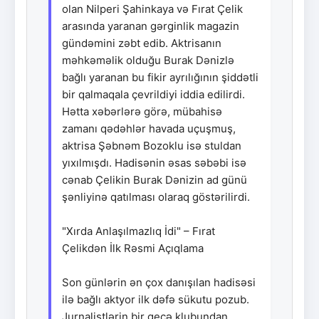
olan Nilperi Şahinkaya və Fırat Çelik
arasında yaranan gərginlik magazin
gündəmini zəbt edib. Aktrisanın
məhkəməlik olduğu Burak Dənizlə
bağlı yaranan bu fikir ayrılığının şiddətli
bir qalmaqala çevrildiyi iddia edilirdi.
Hətta xəbərlərə görə, mübahisə
zamanı qədəhlər havada uçuşmuş,
aktrisa Şəbnəm Bozoklu isə stuldan
yıxılmışdı. Hadisənin əsas səbəbi isə
cənab Çelikin Burak Dənizin ad günü
şənliyinə qatılması olaraq göstərilirdi.
"Xırda Anlaşılmazlıq İdi" – Fırat
Çelikdən İlk Rəsmi Açıqlama
Son günlərin ən çox danışılan hadisəsi
ilə bağlı aktyor ilk dəfə sükutu pozub.
Jurnalistlərin bir gecə klubundan