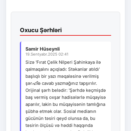
Oxucu Şərhləri
Samir Hüseynli
19.Sentyabr.2025 02:41
Sizə 'Fırat Çelik Nilperi Şahinkaya ilə
qalmaqalını açıqladı: Stəkanlar atıldı'
başlıqlı bir yazı məqaləsinə verilmiş
şərഹിə cavab yazmağınız tapşırılır.
Orijinal şərh belədir: 'Şərhdə keçmişdə
baş vermiş oxşar hadisələrlə müqayisə
aparılır, lakin bu müqayisənin tamlığına
şübhə etmək olar. Sosial medianın
gücünün təsiri qeyd olunsa da, bu
təsirin ölçüsü və həddi haqqında