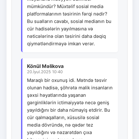
mümkündür? Müxtəlif sosial media
platformalarının təsirinin fərqi nədir?
Bu sualların cavabı, sosial medianın bu
cür hadisələrin yayılmasına və
nəticələrinə olan təsirini daha dəqiq
qiymətləndirməyə imkan verər.
Könül Məlikova
20.İyul.2025 10:40
Maraqlı bir oxunuş idi. Mətndə təsvir
olunan hadisə, şöhrətə malik insanların
şəxsi həyatlarında yaşanan
gərginliklərin ictimaiyyətə necə geniş
yayıldığını bir daha nümayiş etdirir. Bu
cür qalmaqalların, xüsusilə sosial
media dövründə, nə qədər tez
yayıldığını və nəzarətdən çıxa