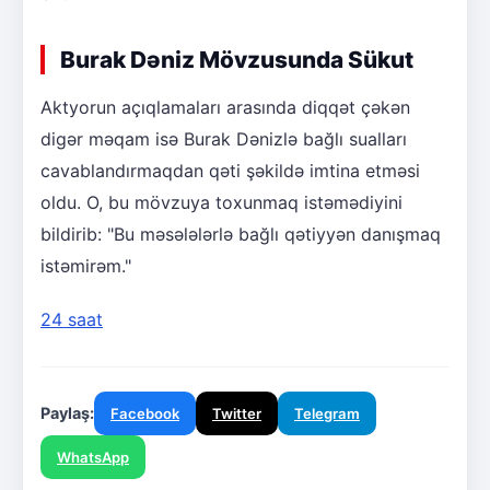
Burak Dəniz Mövzusunda Sükut
Aktyorun açıqlamaları arasında diqqət çəkən
digər məqam isə Burak Dənizlə bağlı sualları
cavablandırmaqdan qəti şəkildə imtina etməsi
oldu. O, bu mövzuya toxunmaq istəmədiyini
bildirib: "Bu məsələlərlə bağlı qətiyyən danışmaq
istəmirəm."
24 saat
Paylaş:
Facebook
Twitter
Telegram
WhatsApp