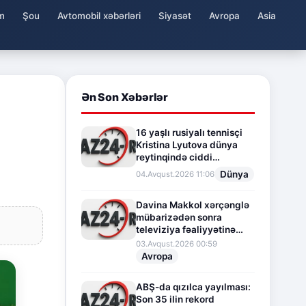
m
Şou
Avtomobil xəbərləri
Siyasət
Avropa
Asia
Ən Son Xəbərlər
16 yaşlı rusiyalı tennisçi
Kristina Lyutova dünya
reytinqində ciddi
irəliləyişə imza atdı
Dünya
04.Avqust.2026 11:06
Davina Makkol xərçənglə
mübarizədən sonra
televiziya fəaliyyətinə
fasilə verir
03.Avqust.2026 00:59
Avropa
ABŞ-da qızılca yayılması:
Son 35 ilin rekord