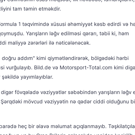
liyini tam təmin etməkdir.
Formula 1 təqvimində xüsusi əhəmiyyət kəsb edirdi və hər
ymuşdu. Yarışların ləğv edilməsi qərarı, təbii ki, həm
ddi maliyyə zərərləri ilə nəticələnəcək.
, doğru addım" kimi qiymətləndirərək, bölgədəki hərbi
usi vurğulayıb. Bild.de və Motorsport-Total.com kimi dig
 şəkildə yayımlayıblar.
a digər fövqəladə vəziyyətlər səbəbindən yarışların ləğv 
ın Şərqdəki mövcud vəziyyətin nə qədər ciddi olduğunu b
i barədə heç bir əlavə məlumat açıqlanmayıb. Təşkilatçıla