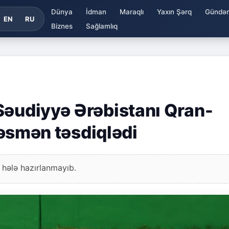
Dünya
İdman
Maraqlı
Yaxın Şərq
Gündə
EN
RU
Biznes
Sağlamlıq
Səudiyyə Ərəbistanı Qran-
 rəsmən təsdiqlədi
 hələ hazırlanmayıb.