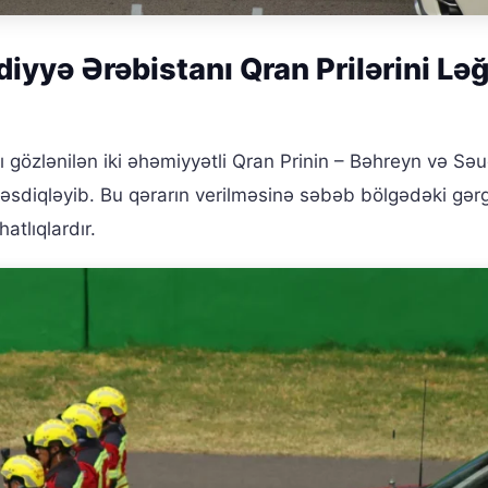
iyyə Ərəbistanı Qran Prilərini Lə
 gözlənilən iki əhəmiyyətli Qran Prinin – Bəhreyn və Sə
 təsdiqləyib. Bu qərarın verilməsinə səbəb bölgədəki gər
atlıqlardır.