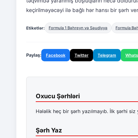
təqvimdə yaranmış boşluqların necə doldurula
keçirilməyəcəyi ilə bağlı hər hansı bir şərh v
Etiketlər:
Formula 1 Bəhreyn və Səudiyyə
Formula Bə
Paylaş:
Facebook
Twitter
Telegram
What
Oxucu Şərhləri
Hələlik heç bir şərh yazılmayıb. İlk şərhi siz 
Şərh Yaz