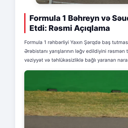
Formula 1 Bəhreyn və Səud
Etdi: Rəsmi Açıqlama
Formula 1 rəhbərliyi Yaxın Şərqdə baş tutması
Ərəbistanı yarışlarının ləğv edildiyini rəsmən
vəziyyət və təhlükəsizliklə bağlı yaranan narah