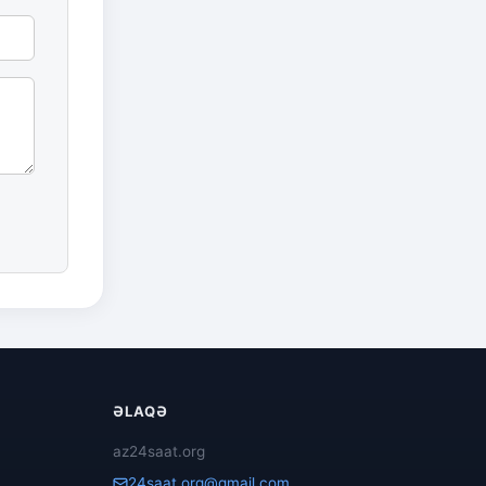
ƏLAQƏ
az24saat.org
24saat.org@gmail.com