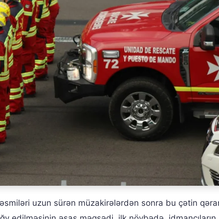
əsmiləri uzun sürən müzakirələrdən sonra bu çətin qərar
əğv edilməsinin əsas məqsədi, ilk növbədə, idmançıların,