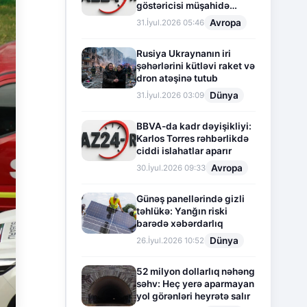
göstəricisi müşahidə
olunur
Avropa
31.İyul.2026 05:46
Rusiya Ukraynanın iri
şəhərlərini kütləvi raket və
dron atəşinə tutub
Dünya
31.İyul.2026 03:09
BBVA-da kadr dəyişikliyi:
Karlos Torres rəhbərlikdə
ciddi islahatlar aparır
Avropa
30.İyul.2026 09:33
Günəş panellərində gizli
təhlükə: Yanğın riski
barədə xəbərdarlıq
Dünya
26.İyul.2026 10:52
52 milyon dollarlıq nəhəng
səhv: Heç yerə aparmayan
yol görənləri heyrətə salır