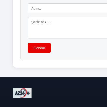
Göndər