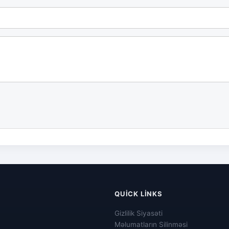
QUICK LINKS
Gizlilik Siyasəti
Məlumatların Silinməsi