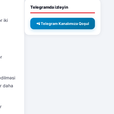
Telegramda izləyin
 iki
📲 Telegram Kanalımıza Qoşul
ər
edilməsi
ir daha
r