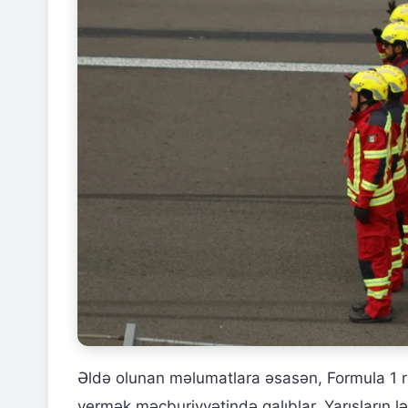
Əldə olunan məlumatlara əsasən, Formula 1 r
vermək məcburiyyətində qalıblar. Yarışların l