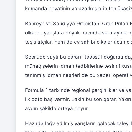
komanda heyətinin və azarkeşlərin təhlükəsiz
Bəhreyn və Səudiyyə Ərəbistanı Qran Priləri 
ölkə bu yarışlara böyük həcmdə sərmayələr qo
təşkilatçılar, həm də ev sahibi ölkələr üçün ci
Sport.de saytı bu qərarı "təəssüf doğursa da
münaqişələrin idman tədbirlərinə təsirini xüs
tanınmış idman nəşrləri də bu xəbəri operativ
Formula 1 tarixində regional gərginliklər və y
ilk dəfə baş vermir. Lakin bu son qərar, Yax
aydın şəkildə ortaya qoyur.
Hazırda ləğv edilmiş yarışların gələcək taley