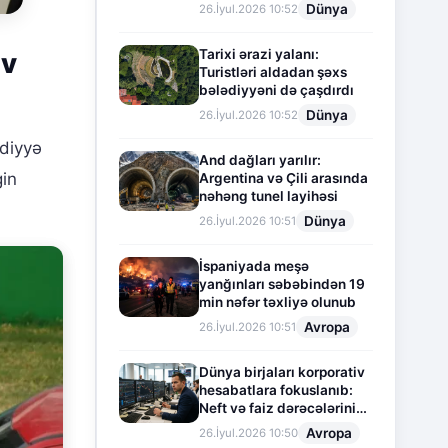
Dünya
26.İyul.2026 10:52
Tarixi ərazi yalanı:
ğv
Turistləri aldadan şəxs
bələdiyyəni də çaşdırdı
Dünya
26.İyul.2026 10:52
udiyyə
And dağları yarılır:
gin
Argentina və Çili arasında
nəhəng tunel layihəsi
Dünya
26.İyul.2026 10:51
İspaniyada meşə
yanğınları səbəbindən 19
min nəfər təxliyə olunub
Avropa
26.İyul.2026 10:51
Dünya birjaları korporativ
hesabatlara fokuslanıb:
Neft və faiz dərəcələrinin
təsiri altında cari vəziyyət
Avropa
26.İyul.2026 10:50