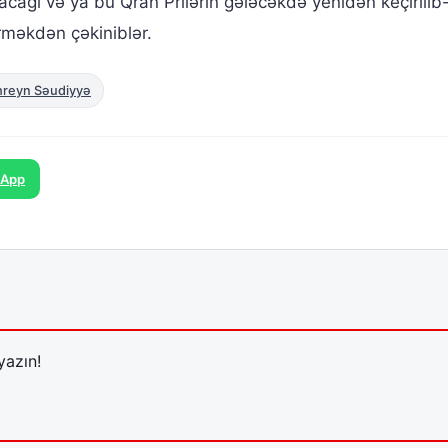
cağı və ya bu Qran Prilərin gələcəkdə yenidən keçirilib
erməkdən çəkiniblər.
hreyn Səudiyyə
sApp
yazın!