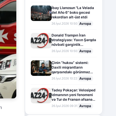
İbay Llanosun "La Velada
del Año 6" boks gecəsi
rekordları alt-üst etdi
Avropa
26.İyul.2026 10:50
Donald Trampın İran
strategiyası: Yaxın Şərqdə
növbəti gərginlik
mərhələsi
Avropa
26.İyul.2026 10:50
Çinin “hukou” sistemi:
Daxili miqrantların
qarşısındakı görünməz
sədd
Avropa
26.İyul.2026 10:22
Tadey Pokaçar: Velosiped
idmanının yeni fenomeni
və Tur de Fransın əfsanəvi
səhifəsi
Avropa
26.İyul.2026 09:31
ı