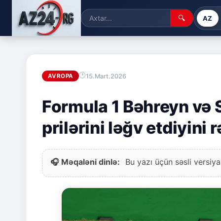
🔍
AZ
15.Mart.2026
AVROPA
Formula 1 Bəhreyn və 
prilərini ləğv etdiyini
🎧 Məqaləni dinlə:
Bu yazı üçün səsli versiya