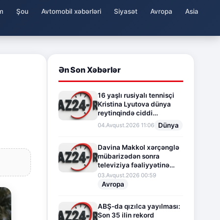
m
Şou
Avtomobil xəbərləri
Siyasət
Avropa
Asia
Ən Son Xəbərlər
16 yaşlı rusiyalı tennisçi
Kristina Lyutova dünya
reytinqində ciddi
irəliləyişə imza atdı
Dünya
04.Avqust.2026 11:06
Davina Makkol xərçənglə
mübarizədən sonra
televiziya fəaliyyətinə
fasilə verir
03.Avqust.2026 00:59
Avropa
ABŞ-da qızılca yayılması:
Son 35 ilin rekord