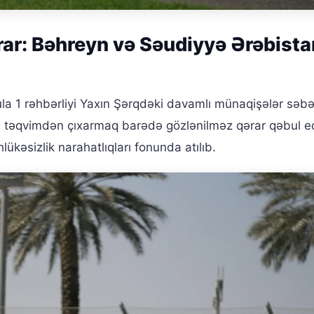
ar: Bəhreyn və Səudiyyə Ərəbista
la 1 rəhbərliyi Yaxın Şərqdəki davamlı münaqişələr səb
ni təqvimdən çıxarmaq barədə gözlənilməz qərar qəbul e
ükəsizlik narahatlıqları fonunda atılıb.