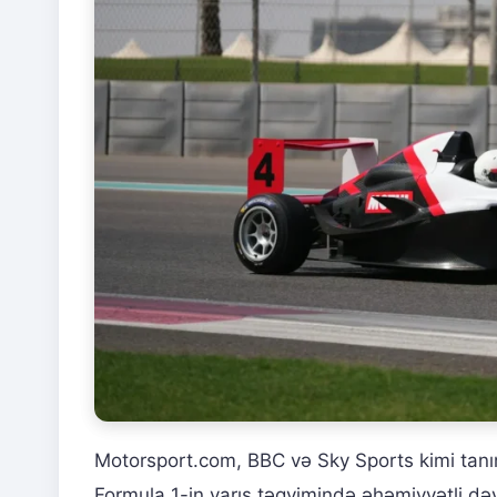
Motorsport.com, BBC və Sky Sports kimi tanın
Formula 1-in yarış təqvimində əhəmiyyətli dəyi