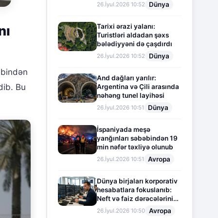
Dünya
26.İyul.2026 10:52
Tarixi ərazi yalanı:
nı
Turistləri aldadan şəxs
bələdiyyəni də çaşdırdı
Dünya
26.İyul.2026 10:52
əbindən
And dağları yarılır:
dib. Bu
Argentina və Çili arasında
nəhəng tunel layihəsi
Dünya
26.İyul.2026 10:51
İspaniyada meşə
yanğınları səbəbindən 19
min nəfər təxliyə olunub
Avropa
26.İyul.2026 10:51
Dünya birjaları korporativ
hesabatlara fokuslanıb:
Neft və faiz dərəcələrinin
təsiri altında cari vəziyyət
Avropa
26.İyul.2026 10:50