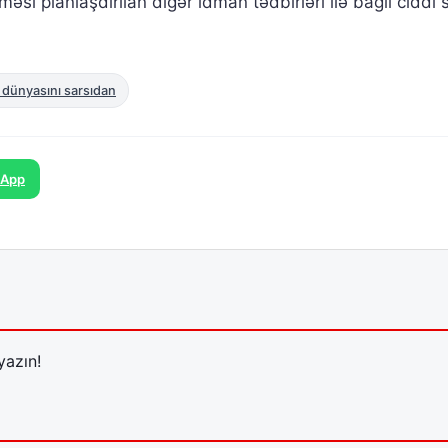
məsi planlaşdırılan digər idman tədbirləri ilə bağlı ciddi 
 dünyasını sarsıdan
sApp
yazın!