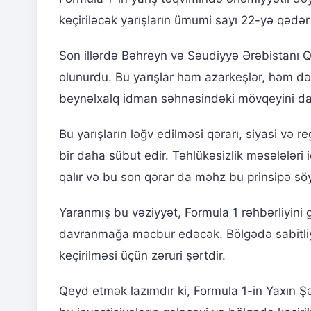
keçiriləcək yarışların ümumi sayı 22-yə qədər 
Son illərdə Bəhreyn və Səudiyyə Ərəbistanı Q
olunurdu. Bu yarışlar həm azarkeşlər, həm d
beynəlxalq idman səhnəsindəki mövqeyini da
Bu yarışların ləğv edilməsi qərarı, siyasi və 
bir daha sübut edir. Təhlükəsizlik məsələləri 
qalır və bu son qərar da məhz bu prinsipə söy
Yaranmış bu vəziyyət, Formula 1 rəhbərliyini g
davranmağa məcbur edəcək. Bölgədə sabitliyi
keçirilməsi üçün zəruri şərtdir.
Qeyd etmək lazımdır ki, Formula 1-in Yaxın Şərq