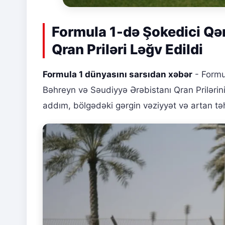
Formula 1-də Şokedici Qər
Qran Priləri Ləğv Edildi
Formula 1 dünyasını sarsıdan xəbər
- Formu
Bəhreyn və Səudiyyə Ərəbistanı Qran Priləri
addım, bölgədəki gərgin vəziyyət və artan təhl