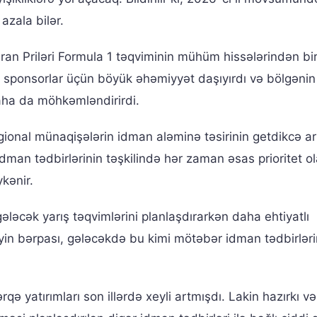
azala bilər.
ran Priləri Formula 1 təqviminin mühüm hissələrindən bi
ə sponsorlar üçün böyük əhəmiyyət daşıyırdı və bölgənin
ha da möhkəmləndirirdi.
regional münaqişələrin idman aləminə təsirinin getdikcə ar
idman tədbirlərinin təşkilində hər zaman əsas prioritet o
kənir.
ələcək yarış təqvimlərini planlaşdırarkən daha ehtiyatlı
n bərpası, gələcəkdə bu kimi mötəbər idman tədbirləri
ə yatırımları son illərdə xeyli artmışdı. Lakin hazırkı və