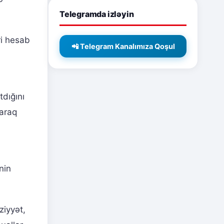
Telegramda izləyin
ri hesab
📲 Telegram Kanalımıza Qoşul
tdığını
laraq
nin
ziyyət,