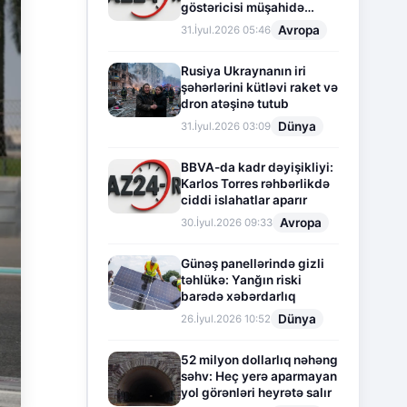
göstəricisi müşahidə
olunur
Avropa
31.İyul.2026 05:46
Rusiya Ukraynanın iri
şəhərlərini kütləvi raket və
dron atəşinə tutub
Dünya
31.İyul.2026 03:09
BBVA-da kadr dəyişikliyi:
Karlos Torres rəhbərlikdə
ciddi islahatlar aparır
Avropa
30.İyul.2026 09:33
Günəş panellərində gizli
təhlükə: Yanğın riski
barədə xəbərdarlıq
Dünya
26.İyul.2026 10:52
52 milyon dollarlıq nəhəng
səhv: Heç yerə aparmayan
yol görənləri heyrətə salır