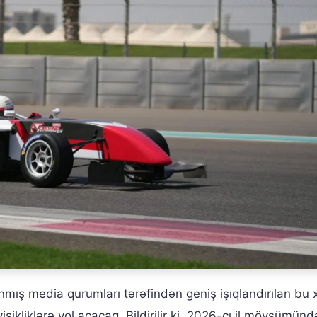
mış media qurumları tərəfindən geniş işıqlandırılan bu 
şikliklərə yol açacaq. Bildirilir ki, 2026-cı il mövsümünd