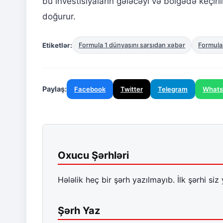
bu investisiyaların gələcəyi və bölgədə keçiril
doğurur.
Etiketlər:
Formula 1 dünyasını sarsıdan xəbər
Formula
Paylaş:
Facebook
Twitter
Telegram
What
Oxucu Şərhləri
Hələlik heç bir şərh yazılmayıb. İlk şərhi siz 
Şərh Yaz