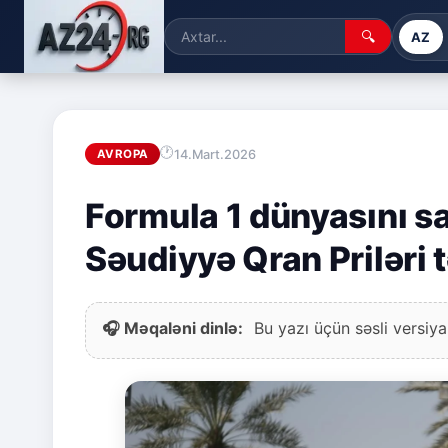
🔍
AZ
14.Mart.2026
AVROPA
Formula 1 dünyasını s
Səudiyyə Qran Priləri 
🎧 Məqaləni dinlə:
Bu yazı üçün səsli versiya