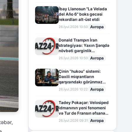
İbay Llanosun "La Velada
del Año 6" boks gecəsi
rekordları alt-üst etdi
Avropa
26.İyul.2026 10:50
Donald Trampın İran
strategiyası: Yaxın Şərqdə
növbəti gərginlik
mərhələsi
Avropa
26.İyul.2026 10:50
Çinin “hukou” sistemi:
Daxili miqrantların
qarşısındakı görünməz
sədd
Avropa
26.İyul.2026 10:22
Tadey Pokaçar: Velosiped
idmanının yeni fenomeni
və Tur de Fransın əfsanəvi
səhifəsi
Avropa
26.İyul.2026 09:31
xəbər,
ə