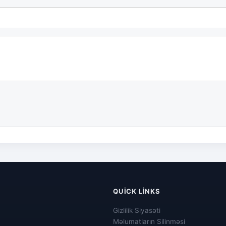
QUICK LINKS
Gizlilik Siyasəti
Məlumatların Silinməsi