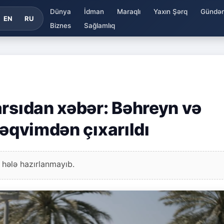
Dünya
İdman
Maraqlı
Yaxın Şərq
Gündə
EN
RU
Biznes
Sağlamlıq
arsıdan xəbər: Bəhreyn və
təqvimdən çıxarıldı
 hələ hazırlanmayıb.