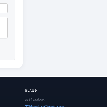
ƏLAQƏ
az24saat.org
24saat.org@gmail.com