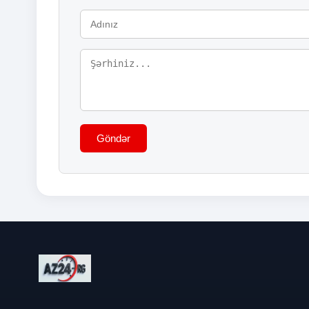
Göndər