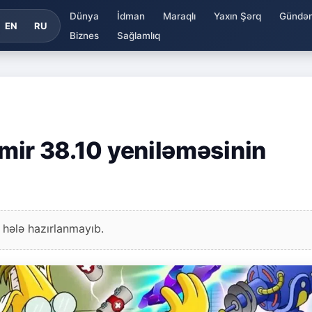
Dünya
İdman
Maraqlı
Yaxın Şərq
Gündə
EN
RU
Biznes
Sağlamlıq
ləmir 38.10 yeniləməsinin
 hələ hazırlanmayıb.