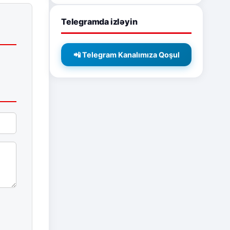
Telegramda izləyin
📲 Telegram Kanalımıza Qoşul