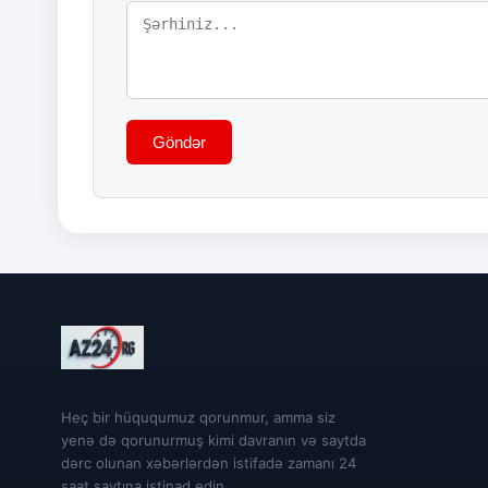
Göndər
Heç bir hüququmuz qorunmur, amma siz
yenə də qorunurmuş kimi davranın və saytda
dərc olunan xəbərlərdən istifadə zamanı 24
saat saytına istinad edin.