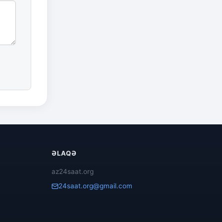
ƏLAQƏ
az24saat.org
24saat.org@gmail.com