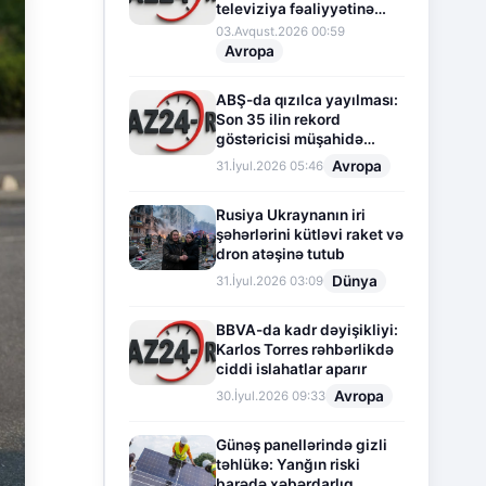
televiziya fəaliyyətinə
fasilə verir
03.Avqust.2026 00:59
Avropa
ABŞ-da qızılca yayılması:
Son 35 ilin rekord
göstəricisi müşahidə
olunur
Avropa
31.İyul.2026 05:46
Rusiya Ukraynanın iri
şəhərlərini kütləvi raket və
dron atəşinə tutub
Dünya
31.İyul.2026 03:09
BBVA-da kadr dəyişikliyi:
Karlos Torres rəhbərlikdə
ciddi islahatlar aparır
Avropa
30.İyul.2026 09:33
Günəş panellərində gizli
təhlükə: Yanğın riski
barədə xəbərdarlıq