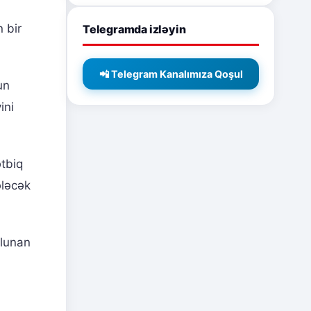
 bir
Telegramda izləyin
📲 Telegram Kanalımıza Qoşul
un
ini
ətbiq
ələcək
olunan