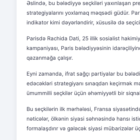
Əslində, bu bələdiyyə seçkiləri yaxınlaşan pre
strategiyalarını yoxlamaq məqsədi güdür. Part
indikator kimi dəyərləndirir, xüsusilə də seçicil
Parisdə Rachida Dati, 25 illik sosialist haki
kampaniyası, Paris bələdiyyəsinin idarəçiliyind
qazanmağa çalışır.
Eyni zamanda, ifrat sağçı partiyalar bu bələ
edəcəkləri strategiyanı sınaqdan keçirmək məqs
ümummilli seçkilər üçün əhəmiyyətli bir siqna
Bu seçkilərin ilk mərhələsi, Fransa siyasətind
nəticələr, ölkənin siyasi səhnəsində hansı isti
formalaşdırır və gələcək siyasi mübarizələr ü