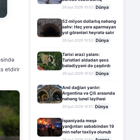
Dünya
26.İyul.2026 10:52
52 milyon dollarlıq nəhəng
səhv: Heç yerə aparmayan
yol görənləri heyrətə salır
Dünya
26.İyul.2026 10:52
Tarixi ərazi yalanı:
əsində
Turistləri aldadan şəxs
bələdiyyəni də çaşdırdı
s etdirir
Dünya
26.İyul.2026 10:52
And dağları yarılır:
Argentina və Çili arasında
nəhəng tunel layihəsi
Dünya
26.İyul.2026 10:51
İspaniyada meşə
yanğınları səbəbindən 19
min nəfər təxliyə olunub
Avropa
26.İyul.2026 10:51