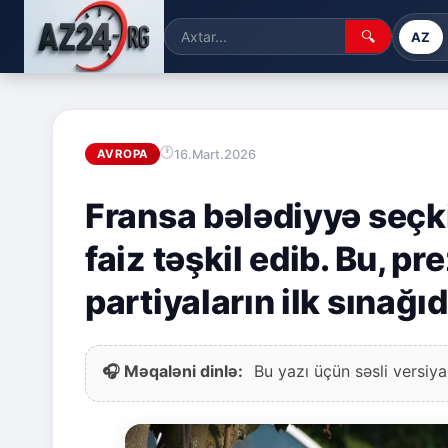
🔍
AZ
16.Mart.2026
AVROPA
Fransa bələdiyyə seçki
faiz təşkil edib. Bu, pr
partiyaların ilk sınağıd
🎧 Məqaləni dinlə:
Bu yazı üçün səsli versiya