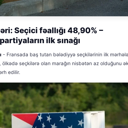
ri: Seçici fəallığı 48,90% –
partiyaların ilk sınağı
ı
- Fransada baş tutan bələdiyyə seçkilərinin ilk mərhəl
ci, ölkədə seçkilərə olan marağın nisbətən az olduğunu ək
rh edilir.