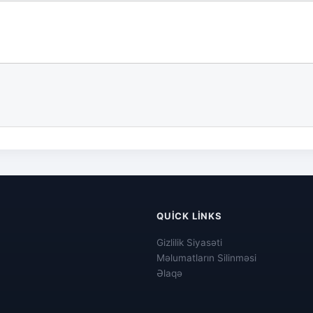
QUICK LINKS
Gizlilik Siyasəti
Məlumatların Silinməsi
Əlaqə