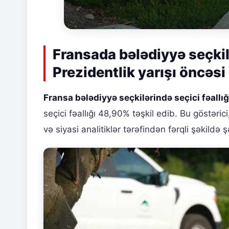
Fransada bələdiyyə seçkilə
Prezidentlik yarışı öncəsi 
Fransa bələdiyyə seçkilərində seçici fəallığ
seçici fəallığı 48,90% təşkil edib. Bu göstəri
və siyasi analitiklər tərəfindən fərqli şəkildə şə