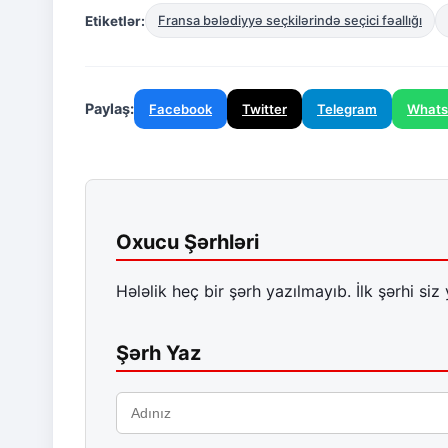
Etiketlər:
Fransa bələdiyyə seçkilərində seçici fəallığı
Paylaş:
Facebook
Twitter
Telegram
What
Oxucu Şərhləri
Hələlik heç bir şərh yazılmayıb. İlk şərhi siz 
Şərh Yaz