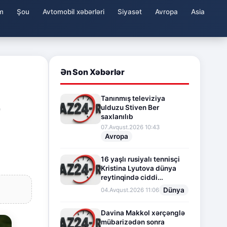
m
Şou
Avtomobil xəbərləri
Siyasət
Avropa
Asia
Ən Son Xəbərlər
Tanınmış televiziya
0
ulduzu Stiven Ber
saxlanılıb
07.Avqust.2026 10:43
Avropa
16 yaşlı rusiyalı tennisçi
Kristina Lyutova dünya
reytinqində ciddi
irəliləyişə imza atdı
Dünya
04.Avqust.2026 11:06
Davina Makkol xərçənglə
mübarizədən sonra