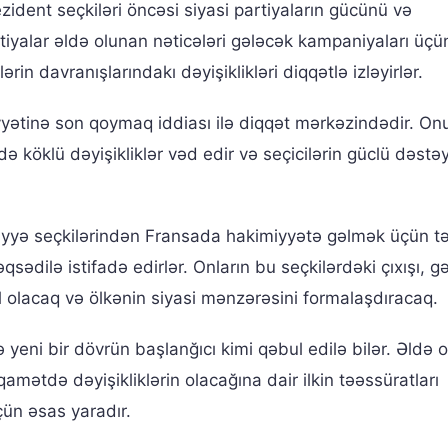
zident seçkiləri öncəsi siyasi partiyaların gücünü və
iyalar əldə olunan nəticələri gələcək kampaniyaları üçün
ərin davranışlarındakı dəyişiklikləri diqqətlə izləyirlər.
miyyətinə son qoymaq iddiası ilə diqqət mərkəzindədir. On
ə köklü dəyişikliklər vəd edir və seçicilərin güclü dəstəy
diyyə seçkilərindən Fransada hakimiyyətə gəlmək üçün t
ədilə istifadə edirlər. Onların bu seçkilərdəki çıxışı, g
l olacaq və ölkənin siyasi mənzərəsini formalaşdıracaq.
ə yeni bir dövrün başlanğıcı kimi qəbul edilə bilər. Əldə 
qamətdə dəyişikliklərin olacağına dair ilkin təəssüratları
çün əsas yaradır.