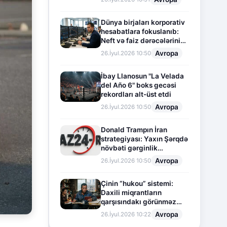
Dünya birjaları korporativ
hesabatlara fokuslanıb:
Neft və faiz dərəcələrinin
təsiri altında cari vəziyyət
Avropa
26.İyul.2026 10:50
İbay Llanosun "La Velada
del Año 6" boks gecəsi
rekordları alt-üst etdi
Avropa
26.İyul.2026 10:50
Donald Trampın İran
strategiyası: Yaxın Şərqdə
növbəti gərginlik
mərhələsi
Avropa
26.İyul.2026 10:50
Çinin “hukou” sistemi:
Daxili miqrantların
qarşısındakı görünməz
sədd
Avropa
26.İyul.2026 10:22