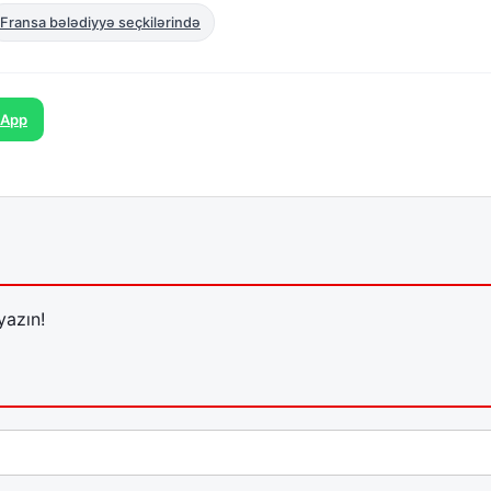
Fransa bələdiyyə seçkilərində
sApp
yazın!