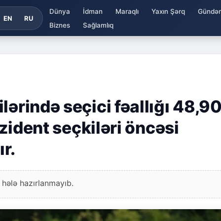
Dünya
İdman
Maraqlı
Yaxın Şərq
Gündə
EN
RU
Biznes
Sağlamlıq
lərində seçici fəallığı 48,9
ezident seçkiləri öncəsi
ır.
 hələ hazırlanmayıb.