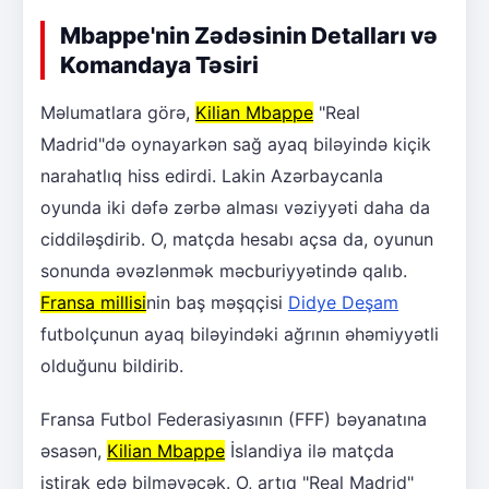
Mbappe'nin Zədəsinin Detalları və
Komandaya Təsiri
Məlumatlara görə,
Kilian Mbappe
"Real
Madrid"də oynayarkən sağ ayaq biləyində kiçik
narahatlıq hiss edirdi. Lakin Azərbaycanla
oyunda iki dəfə zərbə alması vəziyyəti daha da
ciddiləşdirib. O, matçda hesabı açsa da, oyunun
sonunda əvəzlənmək məcburiyyətində qalıb.
Fransa millisi
nin baş məşqçisi
Didye Deşam
futbolçunun ayaq biləyindəki ağrının əhəmiyyətli
olduğunu bildirib.
Fransa Futbol Federasiyasının (FFF) bəyanatına
əsasən,
Kilian Mbappe
İslandiya ilə matçda
iştirak edə bilməyəcək. O, artıq "Real Madrid"