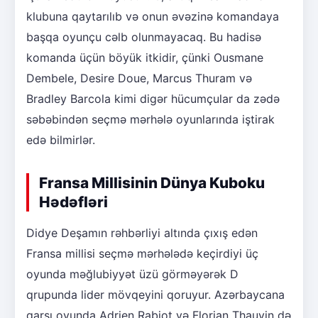
klubuna qaytarılıb və onun əvəzinə komandaya
başqa oyunçu cəlb olunmayacaq. Bu hadisə
komanda üçün böyük itkidir, çünki Ousmane
Dembele, Desire Doue, Marcus Thuram və
Bradley Barcola kimi digər hücumçular da zədə
səbəbindən seçmə mərhələ oyunlarında iştirak
edə bilmirlər.
Fransa Millisinin Dünya Kuboku
Hədəfləri
Didye Deşamın rəhbərliyi altında çıxış edən
Fransa millisi seçmə mərhələdə keçirdiyi üç
oyunda məğlubiyyət üzü görməyərək D
qrupunda lider mövqeyini qoruyur. Azərbaycana
qarşı oyunda Adrien Rabiot və Florian Thauvin də