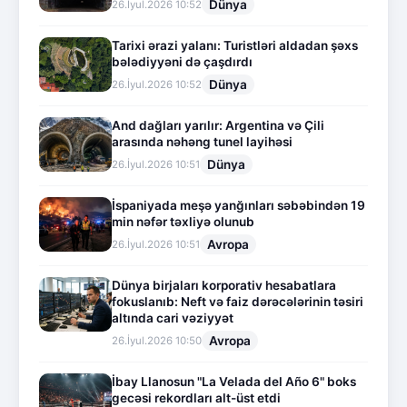
Dünya
26.İyul.2026 10:52
Tarixi ərazi yalanı: Turistləri aldadan şəxs
bələdiyyəni də çaşdırdı
Dünya
26.İyul.2026 10:52
And dağları yarılır: Argentina və Çili
arasında nəhəng tunel layihəsi
Dünya
26.İyul.2026 10:51
İspaniyada meşə yanğınları səbəbindən 19
min nəfər təxliyə olunub
Avropa
26.İyul.2026 10:51
Dünya birjaları korporativ hesabatlara
fokuslanıb: Neft və faiz dərəcələrinin təsiri
altında cari vəziyyət
Avropa
26.İyul.2026 10:50
İbay Llanosun "La Velada del Año 6" boks
gecəsi rekordları alt-üst etdi