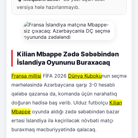
versiya hələ hazırlanmayıb.
Kilian Mbappe Zədə Səbəbindən
İslandiya Oyununu Buraxacaq
Fransa millisi
FİFA 2026
Dünya Kuboku
nun seçmə
mərhələsində Azərbaycana qarşı 3-0 hesablı
qələbə qazansa da, komanda üçün narahatlıq
doğuran hadisə baş verib. Ulduz futbolçu
Kilian
Mbappe
oyunda aldığı zədə səbəbindən bazar
ertəsi İslandiya ilə keçiriləcək növbəti matçı
buraxmaq məcburiyyətində qalacaq.