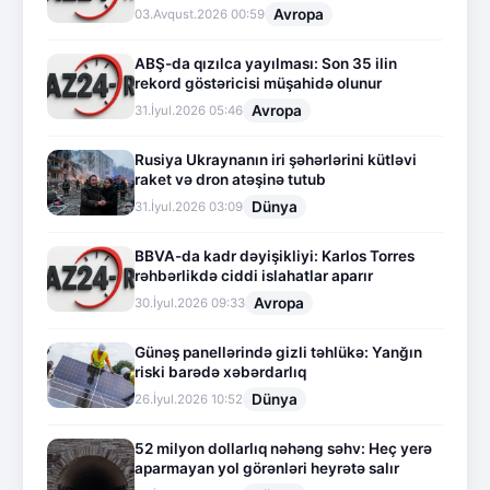
Avropa
03.Avqust.2026 00:59
ABŞ-da qızılca yayılması: Son 35 ilin
rekord göstəricisi müşahidə olunur
Avropa
31.İyul.2026 05:46
Rusiya Ukraynanın iri şəhərlərini kütləvi
raket və dron atəşinə tutub
Dünya
31.İyul.2026 03:09
BBVA-da kadr dəyişikliyi: Karlos Torres
rəhbərlikdə ciddi islahatlar aparır
Avropa
30.İyul.2026 09:33
Günəş panellərində gizli təhlükə: Yanğın
riski barədə xəbərdarlıq
Dünya
26.İyul.2026 10:52
52 milyon dollarlıq nəhəng səhv: Heç yerə
aparmayan yol görənləri heyrətə salır