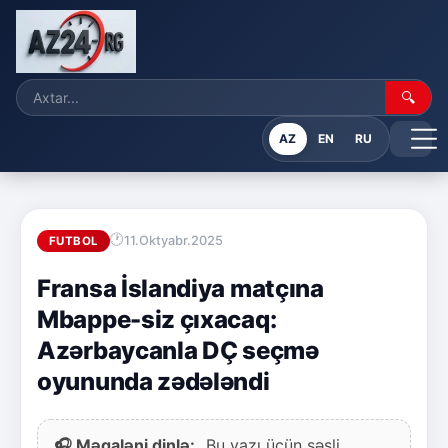
🔍
AZ
EN
RU
11.Oktyabr.2025
FUTBOL
Fransa İslandiya matçına
Mbappe-siz çıxacaq:
Azərbaycanla DÇ seçmə
oyununda zədələndi
🎧 Məqaləni dinlə:
Bu yazı üçün səsli