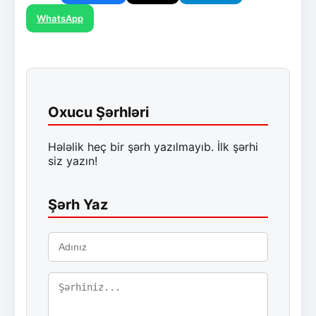
WhatsApp
Oxucu Şərhləri
Hələlik heç bir şərh yazılmayıb. İlk şərhi
siz yazın!
Şərh Yaz