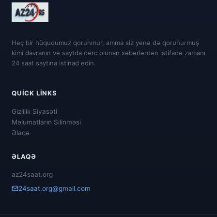
Heç bir hüququmuz qorunmur, amma siz yenə də qorunurmuş
kimi davranın və saytda dərc olunan xəbərlərdən istifadə zamanı
24 saat saytına istinad edin.
QUICK LINKS
Gizlilik Siyasəti
Məlumatların Silinməsi
Əlaqə
ƏLAQƏ
az24saat.org
24saat.org@gmail.com