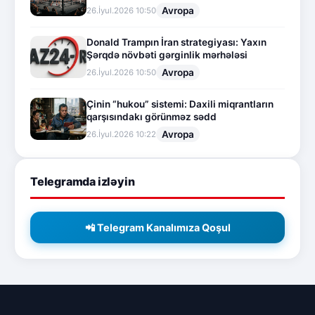
Avropa
26.İyul.2026 10:50
Donald Trampın İran strategiyası: Yaxın
Şərqdə növbəti gərginlik mərhələsi
Avropa
26.İyul.2026 10:50
Çinin “hukou” sistemi: Daxili miqrantların
qarşısındakı görünməz sədd
Avropa
26.İyul.2026 10:22
Telegramda izləyin
📲 Telegram Kanalımıza Qoşul