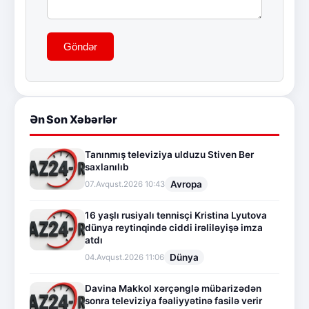
Göndər
Ən Son Xəbərlər
Tanınmış televiziya ulduzu Stiven Ber
saxlanılıb
Avropa
07.Avqust.2026 10:43
16 yaşlı rusiyalı tennisçi Kristina Lyutova
dünya reytinqində ciddi irəliləyişə imza
atdı
Dünya
04.Avqust.2026 11:06
Davina Makkol xərçənglə mübarizədən
sonra televiziya fəaliyyətinə fasilə verir