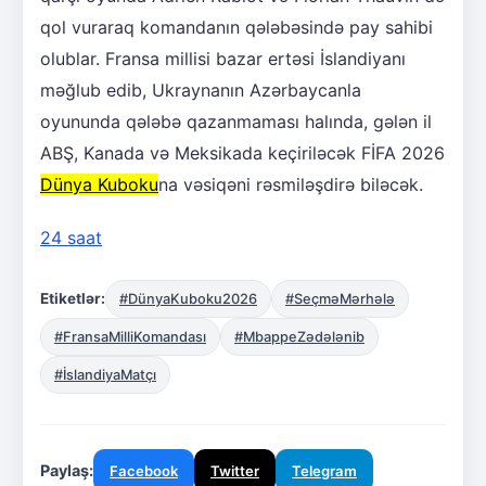
qol vuraraq komandanın qələbəsində pay sahibi
olublar. Fransa millisi bazar ertəsi İslandiyanı
məğlub edib, Ukraynanın Azərbaycanla
oyununda qələbə qazanmaması halında, gələn il
ABŞ, Kanada və Meksikada keçiriləcək FİFA 2026
Dünya Kuboku
na vəsiqəni rəsmiləşdirə biləcək.
24 saat
Etiketlər:
#DünyaKuboku2026
#SeçməMərhələ
#FransaMilliKomandası
#MbappeZədələnib
#İslandiyaMatçı
Paylaş:
Facebook
Twitter
Telegram