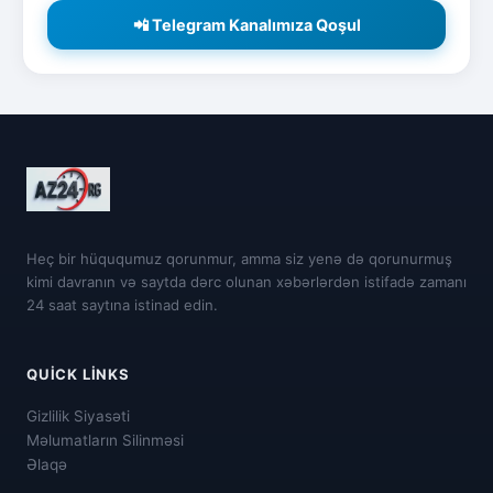
📲 Telegram Kanalımıza Qoşul
Heç bir hüququmuz qorunmur, amma siz yenə də qorunurmuş
kimi davranın və saytda dərc olunan xəbərlərdən istifadə zamanı
24 saat saytına istinad edin.
QUICK LINKS
Gizlilik Siyasəti
Məlumatların Silinməsi
Əlaqə