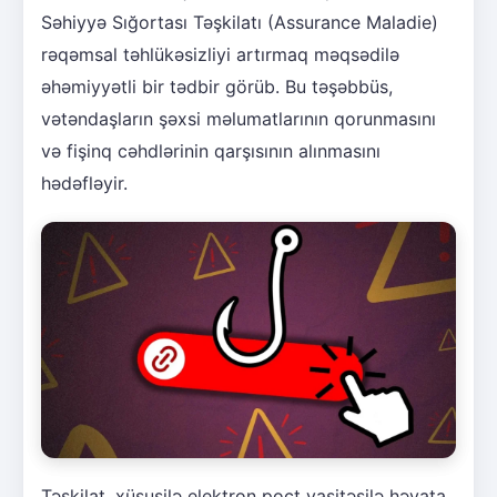
Səhiyyə Sığortası Təşkilatı (Assurance Maladie)
rəqəmsal təhlükəsizliyi artırmaq məqsədilə
əhəmiyyətli bir tədbir görüb. Bu təşəbbüs,
vətəndaşların şəxsi məlumatlarının qorunmasını
və fişinq cəhdlərinin qarşısının alınmasını
hədəfləyir.
Təşkilat, xüsusilə elektron poçt vasitəsilə həyata