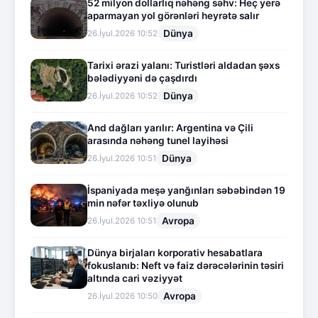
52 milyon dollarlıq nəhəng səhv: Heç yerə
aparmayan yol görənləri heyrətə salır
Dünya
26.İyul.2026 10:52
Tarixi ərazi yalanı: Turistləri aldadan şəxs
bələdiyyəni də çaşdırdı
Dünya
26.İyul.2026 10:52
And dağları yarılır: Argentina və Çili
arasında nəhəng tunel layihəsi
Dünya
26.İyul.2026 10:51
İspaniyada meşə yanğınları səbəbindən 19
min nəfər təxliyə olunub
Avropa
26.İyul.2026 10:51
Dünya birjaları korporativ hesabatlara
fokuslanıb: Neft və faiz dərəcələrinin təsiri
altında cari vəziyyət
Avropa
26.İyul.2026 10:50