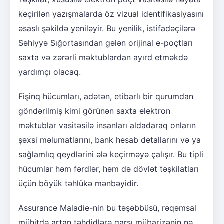
keçirilən yazışmalarda öz vizual identifikasiyasını
əsaslı şəkildə yeniləyir. Bu yenilik, istifadəçilərə
Səhiyyə Sığortasından gələn orijinal e-poçtları
saxta və zərərli məktublardan ayırd etməkdə
yardımçı olacaq.
Fişinq hücumları, adətən, etibarlı bir qurumdan
göndərilmiş kimi görünən saxta elektron
məktublar vasitəsilə insanları aldadaraq onların
şəxsi məlumatlarını, bank hesab detallarını və ya
sağlamlıq qeydlərini ələ keçirməyə çalışır. Bu tipli
hücumlar həm fərdlər, həm də dövlət təşkilatları
üçün böyük təhlükə mənbəyidir.
Assurance Maladie-nin bu təşəbbüsü, rəqəmsal
mühitdə artan təhdidlərə qarşı mübarizənin nə