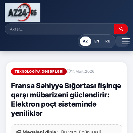
🔍
AZ
EN
RU
11.Mart.2026
TEXNOLOGIYA XƏBƏRLƏRI
Fransa Səhiyyə Sığortası fişinqə
qarşı mübarizəni gücləndirir:
Elektron poçt sistemində
yeniliklər
🎧 Məqaləni dinlə:
Bu yazı üçün səsli