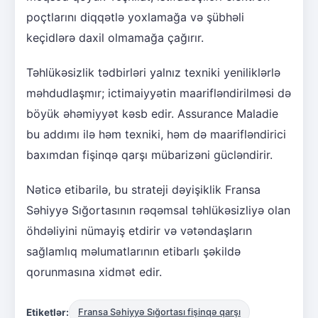
poçtlarını diqqətlə yoxlamağa və şübhəli
keçidlərə daxil olmamağa çağırır.
Təhlükəsizlik tədbirləri yalnız texniki yeniliklərlə
məhdudlaşmır; ictimaiyyətin maarifləndirilməsi də
böyük əhəmiyyət kəsb edir. Assurance Maladie
bu addımı ilə həm texniki, həm də maarifləndirici
baxımdan fişinqə qarşı mübarizəni gücləndirir.
Nəticə etibarilə, bu strateji dəyişiklik Fransa
Səhiyyə Sığortasının rəqəmsal təhlükəsizliyə olan
öhdəliyini nümayiş etdirir və vətəndaşların
sağlamlıq məlumatlarının etibarlı şəkildə
qorunmasına xidmət edir.
Etiketlər:
Fransa Səhiyyə Sığortası fişinqə qarşı