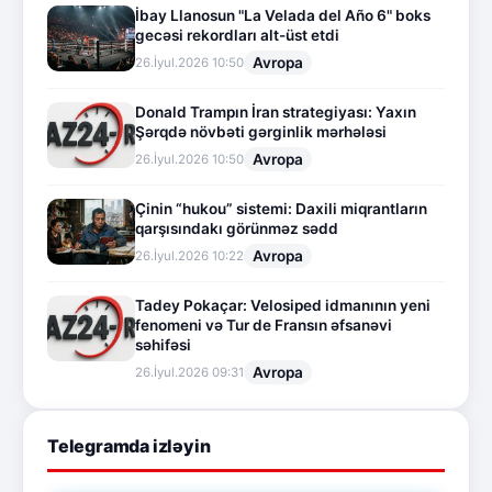
İbay Llanosun "La Velada del Año 6" boks
gecəsi rekordları alt-üst etdi
Avropa
26.İyul.2026 10:50
Donald Trampın İran strategiyası: Yaxın
Şərqdə növbəti gərginlik mərhələsi
Avropa
26.İyul.2026 10:50
Çinin “hukou” sistemi: Daxili miqrantların
qarşısındakı görünməz sədd
Avropa
26.İyul.2026 10:22
Tadey Pokaçar: Velosiped idmanının yeni
fenomeni və Tur de Fransın əfsanəvi
səhifəsi
Avropa
26.İyul.2026 09:31
Telegramda izləyin