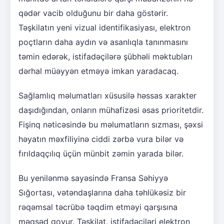
qədər vacib olduğunu bir daha göstərir.
Təşkilatın yeni vizual identifikasiyası, elektron
poçtların daha aydın və asanlıqla tanınmasını
təmin edərək, istifadəçilərə şübhəli məktubları
dərhal müəyyən etməyə imkan yaradacaq.
Sağlamlıq məlumatları xüsusilə həssas xarakter
daşıdığından, onların mühafizəsi əsas prioritetdir.
Fişinq nəticəsində bu məlumatların sızması, şəxsi
həyatın məxfiliyinə ciddi zərbə vura bilər və
fırıldaqçılıq üçün münbit zəmin yarada bilər.
Bu yenilənmə sayəsində Fransa Səhiyyə
Sığortası, vətəndaşlarına daha təhlükəsiz bir
rəqəmsal təcrübə təqdim etməyi qarşısına
məqsəd qoyur. Təşkilat, istifadəçiləri elektron