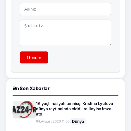
Göndər
Ən Son Xəbərlər
16 yaşlı rusiyalı tennisçi Kristina Lyutova
dünya reytinqində ciddi irəliləyişə imza
atdı
Dünya
04.Avqust.2026 11:06