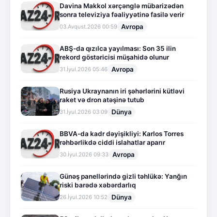
Davina Makkol xərçənglə mübarizədən
sonra televiziya fəaliyyətinə fasilə verir
Avropa
03.Avqust.2026 00:59
ABŞ-da qızılca yayılması: Son 35 ilin
rekord göstəricisi müşahidə olunur
Avropa
31.İyul.2026 05:46
Rusiya Ukraynanın iri şəhərlərini kütləvi
raket və dron atəşinə tutub
Dünya
31.İyul.2026 03:09
BBVA-da kadr dəyişikliyi: Karlos Torres
rəhbərlikdə ciddi islahatlar aparır
Avropa
30.İyul.2026 09:33
Günəş panellərində gizli təhlükə: Yanğın
riski barədə xəbərdarlıq
Dünya
26.İyul.2026 10:52