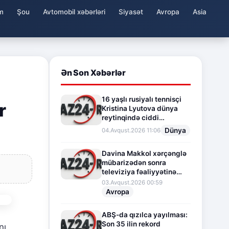
m
Şou
Avtomobil xəbərləri
Siyasət
Avropa
Asia
Ən Son Xəbərlər
16 yaşlı rusiyalı tennisçi
r
Kristina Lyutova dünya
reytinqində ciddi
irəliləyişə imza atdı
Dünya
04.Avqust.2026 11:06
Davina Makkol xərçənglə
mübarizədən sonra
televiziya fəaliyyətinə
fasilə verir
03.Avqust.2026 00:59
Avropa
ABŞ-da qızılca yayılması:
Son 35 ilin rekord
nı