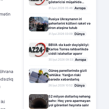
göstəricisi müşahidə
olunur
Avropa
31.İyul.2026 05:46
umətin
Rusiya Ukraynanın iri
şəhərlərini kütləvi raket və
dron atəşinə tutub
Dünya
31.İyul.2026 03:09
BBVA-da kadr dəyişikliyi:
Karlos Torres rəhbərlikdə
ciddi islahatlar aparır
Avropa
30.İyul.2026 09:33
Günəş panellərində gizli
böhrana
təhlükə: Yanğın riski
dsızlıq
barədə xəbərdarlıq
Dünya
26.İyul.2026 10:52
u
52 milyon dollarlıq nəhəng
səhv: Heç yerə aparmayan
iki
yol görənləri heyrətə salır