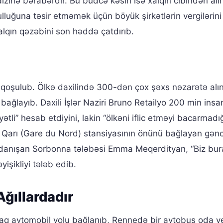
faizinə bərabərdir. Bu büdcə kəsiri isə xalqın cibindən al
lluğuna təsir etməmək üçün böyük şirkətlərin vergilərini
xalqın qəzəbini son həddə çatdırıb.
ə qoşulub. Ölkə daxilində 300-dən çox şəxs nəzarətə alın
 bağlayıb. Daxili İşlər Naziri Bruno Retailyo 200 min insa
ətli” hesab etdiyini, lakin “ölkəni iflic etməyi bacarmadığ
l Qarı (Gare du Nord) stansiyasının önünü bağlayan gənc
 danışan Sorbonna tələbəsi Emma Meqerdityan, “Biz bur
işikliyi tələb edib.
 Ağıllardadır
raq avtomobil yolu bağlanıb, Rennedə bir avtobus oda ver