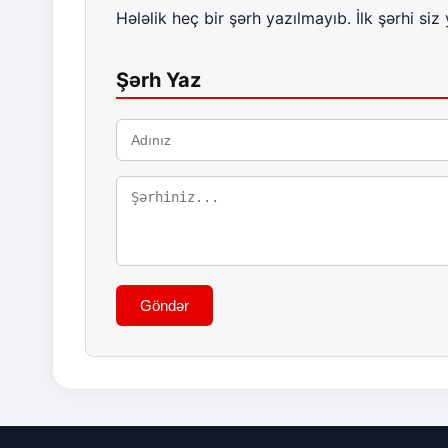
Hələlik heç bir şərh yazılmayıb. İlk şərhi siz 
Şərh Yaz
Göndər