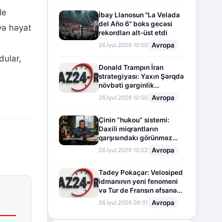
le
İbay Llanosun "La Velada
del Año 6" boks gecəsi
və həyat
rekordları alt-üst etdi
Avropa
26.İyul.2026 10:50
dular,
Donald Trampın İran
strategiyası: Yaxın Şərqdə
növbəti gərginlik
mərhələsi
Avropa
26.İyul.2026 10:50
Çinin “hukou” sistemi:
Daxili miqrantların
qarşısındakı görünməz
sədd
Avropa
26.İyul.2026 10:22
Tadey Pokaçar: Velosiped
idmanının yeni fenomeni
və Tur de Fransın əfsanəvi
səhifəsi
Avropa
26.İyul.2026 09:31