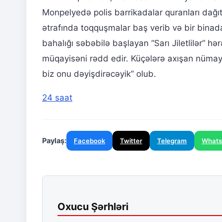
Monpelyedə polis barrikadalar quranları dağı
ətrafında toqquşmalar baş verib və bir binada
bahalığı səbəbilə başlayan “Sarı Jiletlilər” hə
müqayisəni rədd edir. Küçələrə axışan nümayiş
biz onu dəyişdirəcəyik” olub.
24 saat
Paylaş:
Facebook
Twitter
Telegram
What
Oxucu Şərhləri