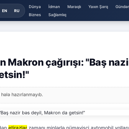
Dünya
İdman
Maraqlı
Yaxın Şərq
Gündə
EN
RU
Biznes
Sağlamlıq
 Makron çağırışı: "Baş nazi
etsin!"
 hələ hazırlanmayıb.
edən
etirazlar
zamanı minlərlə nümayişçi avtomobil yolları