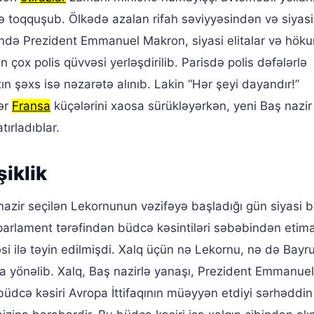
lə toqquşub. Ölkədə azalan rifah səviyyəsindən və siyasi
ində Prezident Emmanuel Makron, siyasi elitalar və hök
 çox polis qüvvəsi yerləşdirilib. Parisdə polis dəfələrlə
n şəxs isə nəzarətə alınıb. Lakin “Hər şeyi dayandır!”
lər
Fransa
küçələrini xaosa sürükləyərkən, yeni Baş nazir
tırladıblar.
şiklik
nazir seçilən Lekornunun vəzifəyə başladığı gün siyasi 
arlament tərəfindən büdcə kəsintiləri səbəbindən etima
i ilə təyin edilmişdi. Xalq üçün nə Lekornu, nə də Bayr
ona yönəlib. Xalq, Baş nazirlə yanaşı, Prezident Emmanuel
büdcə kəsiri Avropa İttifaqının müəyyən etdiyi sərhəddin 