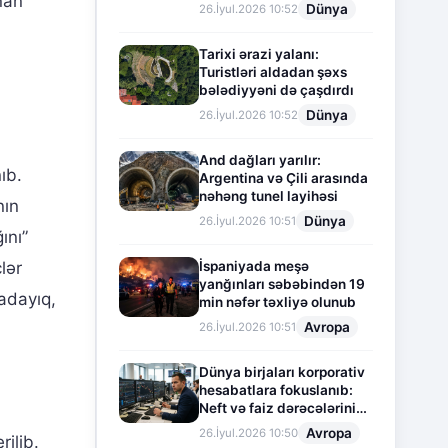
ınan
Dünya
26.İyul.2026 10:52
Tarixi ərazi yalanı:
Turistləri aldadan şəxs
bələdiyyəni də çaşdırdı
Dünya
26.İyul.2026 10:52
And dağları yarılır:
ıb.
Argentina və Çili arasında
nəhəng tunel layihəsi
nın
Dünya
26.İyul.2026 10:51
ını”
İspaniyada meşə
lər
yanğınları səbəbindən 19
adayıq,
min nəfər təxliyə olunub
Avropa
26.İyul.2026 10:51
Dünya birjaları korporativ
hesabatlara fokuslanıb:
Neft və faiz dərəcələrinin
təsiri altında cari vəziyyət
Avropa
26.İyul.2026 10:50
ilib.