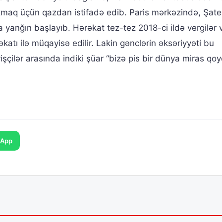
tmaq üçün qazdan istifadə edib. Paris mərkəzində, Şate
 yanğın başlayıb. Hərəkat tez-tez 2018-ci ildə vergilər 
rəkatı ilə müqayisə edilir. Lakin gənclərin əksəriyyəti bu
çilər arasında indiki şüar “bizə pis bir dünya miras qoy
sApp