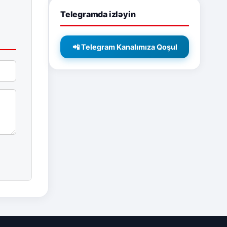
Telegramda izləyin
📲 Telegram Kanalımıza Qoşul