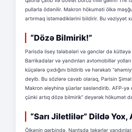
qatına çatıb və dövlət borcu milli gəlirin 114 
pullarla ödənilir. Makron hökuməti ölkə məşğu
artırmaq istəmədiklərini bildirir. Bu vəziyyət 
“Dözə Bilmirik!”
Parisdə lisey tələbələri və gənclər də kütləy
Barrikadalar və yandırılan avtomobillər yolları
küçələrə çıxdığını bildirib və hərəkatı “əhəmiyy
deyib. Bu sözlərə cavab olaraq, Parisin Şima
Makron əleyhinə şüarlar səsləndirib. AFP-yə
çünki artıq dözə bilmirik” deyərək hökumət dəy
“Sarı Jiletlilər” Dildə Yox,
Ölkənin qərbində, Nantsda təkərlər yandırıla