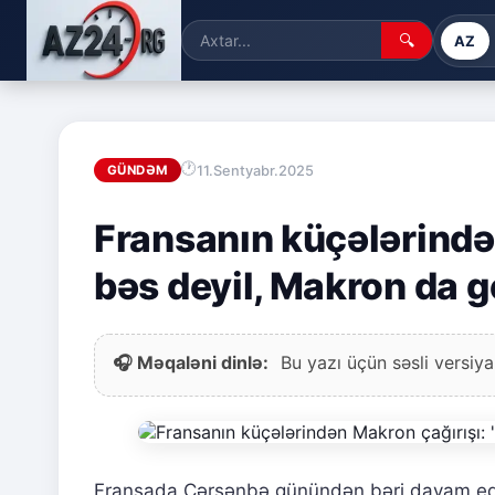
🔍
AZ
11.Sentyabr.2025
GÜNDƏM
Fransanın küçələrindən
bəs deyil, Makron da g
🎧 Məqaləni dinlə:
Bu yazı üçün səsli versiya
Fransada Çərşənbə günündən bəri davam 