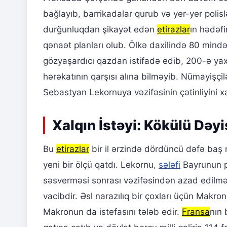
bağlayıb, barrikadalar qurub və yer-yer polis
durğunluqdan şikayət edən
etirazlar
ın hədəf
qənaət planları olub. Ölkə daxilində 80 mindən
gözyaşardıcı qazdan istifadə edib, 200-ə yaxı
hərəkatının qarşısı alına bilməyib. Nümayişçi
Sebastyan Lekornuya vəzifəsinin çətinliyini xa
Xalqın İstəyi: Kökülü Dəyi
Bu
etirazlar
bir il ərzində dördüncü dəfə baş 
yeni bir ölçü qatdı. Lekornu,
sələfi
Bayrunun p
səsverməsi sonrası vəzifəsindən azad edilməs
vacibdir. Əsl narazılıq bir çoxları üçün Makr
Makronun da istefasını tələb edir.
Fransa
nın 