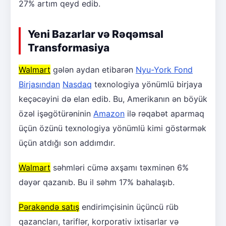
27% artım qeyd edib.
Yeni Bazarlar və Rəqəmsal
Transformasiya
Walmart
gələn aydan etibarən
Nyu-York Fond
Birjasından
Nasdaq
texnologiya yönümlü birjaya
keçəcəyini də elan edib. Bu, Amerikanın ən böyük
özəl işəgötürəninin
Amazon
ilə rəqabət aparmaq
üçün özünü texnologiya yönümlü kimi göstərmək
üçün atdığı son addımdır.
Walmart
səhmləri cümə axşamı təxminən 6%
dəyər qazanıb. Bu il səhm 17% bahalaşıb.
Pərakəndə satış
endirimçisinin üçüncü rüb
qazancları, tariflər, korporativ ixtisarlar və