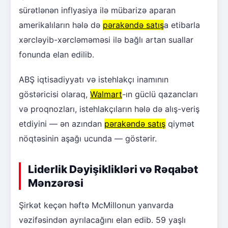
sürətlənən inflyasiya ilə mübarizə aparan
amerikalıların hələ də
pərakəndə satış
a etibarla
xərcləyib-xərcləməməsi ilə bağlı artan suallar
fonunda elan edilib.
ABŞ iqtisadiyyatı və istehlakçı inamının
göstəricisi olaraq,
Walmart
-ın güclü qazancları
və proqnozları, istehlakçıların hələ də alış-veriş
etdiyini — ən azından
pərakəndə satış
qiymət
nöqtəsinin aşağı ucunda — göstərir.
Liderlik Dəyişiklikləri və Rəqabət
Mənzərəsi
Şirkət keçən həftə McMillonun yanvarda
vəzifəsindən ayrılacağını elan edib. 59 yaşlı