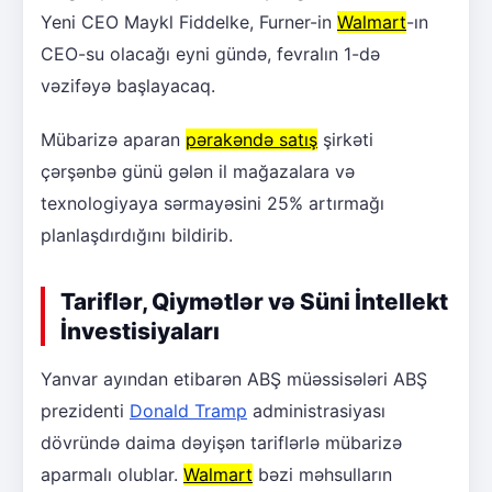
Yeni CEO Maykl Fiddelke, Furner-in
Walmart
-ın
CEO-su olacağı eyni gündə, fevralın 1-də
vəzifəyə başlayacaq.
Mübarizə aparan
pərakəndə satış
şirkəti
çərşənbə günü gələn il mağazalara və
texnologiyaya sərmayəsini 25% artırmağı
planlaşdırdığını bildirib.
Tariflər, Qiymətlər və Süni İntellekt
İnvestisiyaları
Yanvar ayından etibarən ABŞ müəssisələri ABŞ
prezidenti
Donald Tramp
administrasiyası
dövründə daima dəyişən tariflərlə mübarizə
aparmalı olublar.
Walmart
bəzi məhsulların