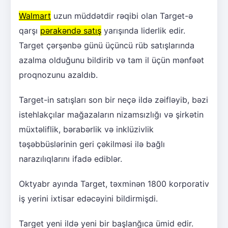
Walmart
uzun müddətdir rəqibi olan Target-ə
qarşı
pərakəndə satış
yarışında liderlik edir.
Target çərşənbə günü üçüncü rüb satışlarında
azalma olduğunu bildirib və tam il üçün mənfəət
proqnozunu azaldıb.
Target-in satışları son bir neçə ildə zəifləyib, bəzi
istehlakçılar mağazaların nizamsızlığı və şirkətin
müxtəliflik, bərabərlik və inklüzivlik
təşəbbüslərinin geri çəkilməsi ilə bağlı
narazılıqlarını ifadə ediblər.
Oktyabr ayında Target, təxminən 1800 korporativ
iş yerini ixtisar edəcəyini bildirmişdi.
Target yeni ildə yeni bir başlanğıca ümid edir.