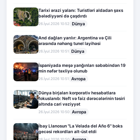
Tarixi ərazi yalanı: Turistləri aldadan şəxs
bələdiyyəni də çaşdırdı
Dünya
26.İyul.2026 10:52
And dağları yarılır: Argentina və Çili
arasında nəhəng tunel layihəsi
Dünya
26.İyul.2026 10:51
İspaniyada meşə yanğınları səbəbindən 19
min nəfər təxliyə olunub
Avropa
26.İyul.2026 10:51
Dünya birjaları korporativ hesabatlara
fokuslanıb: Neft və faiz dərəcələrinin təsiri
altında cari vəziyyət
Avropa
26.İyul.2026 10:50
İbay Llanosun "La Velada del Año 6" boks
gecəsi rekordları alt-üst etdi
Avropa
26.İyul.2026 10:50