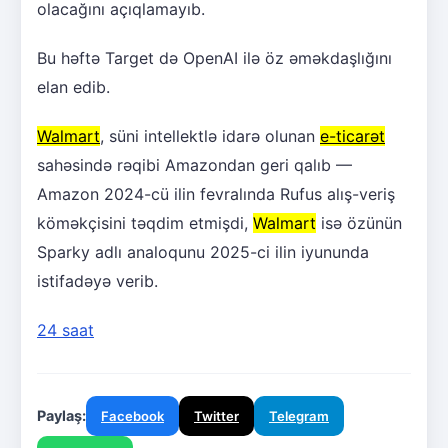
olacağını açıqlamayıb.
Bu həftə Target də OpenAI ilə öz əməkdaşlığını
elan edib.
Walmart
, süni intellektlə idarə olunan
e-ticarət
sahəsində rəqibi Amazondan geri qalıb —
Amazon 2024-cü ilin fevralında Rufus alış-veriş
köməkçisini təqdim etmişdi,
Walmart
isə özünün
Sparky adlı analoqunu 2025-ci ilin iyununda
istifadəyə verib.
24 saat
Paylaş:
Facebook
Twitter
Telegram