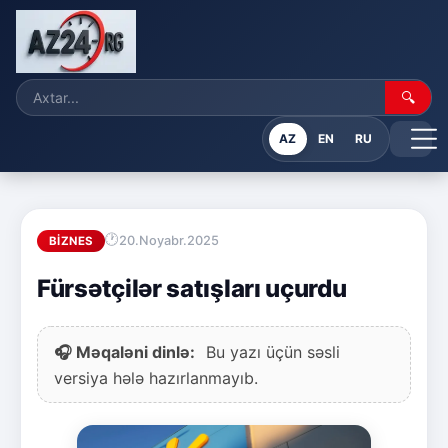
🔍
AZ
EN
RU
20.Noyabr.2025
BIZNES
Fürsətçilər satışları uçurdu
🎧 Məqaləni dinlə:
Bu yazı üçün səsli
versiya hələ hazırlanmayıb.