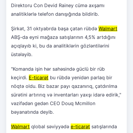
Direktoru Con Devid Rainey cümə axşamı
analitiklərlə telefon danışığında bildirib.
Şirkət, 31 oktyabrda başa çatan rübdə
Walmart
ABŞ-da eyni mağaza satışlarının 4,5% artdığını
açıqlayıb ki, bu da analitiklərin gözləntilərini
üstələyib.
"Komanda işin hər sahəsində güclü bir rüb
keçirdi.
E-ticarət
bu rübdə yenidən parlaq bir
nöqtə oldu. Biz bazar payı qazanırıq, çatdırılma
sürətini artırırıq və inventarları yaxşı idarə edirik,"
vəzifədən gedən CEO Douq Mcmillon
bəyanatında deyib.
Walmart
qlobal səviyyədə
e-ticarət
satışlarında