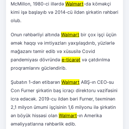
McMillon, 1980-ci illərdə
Walmart
-da köməkçi
kimi işə başlayıb və 2014-cü ildən şirkətin rəhbəri
olub.
Onun rəhbərliyi altında
Walmart
bir çox işçi üçün
əmək haqqı və imtiyazları yaxşılaşdırıb, yüzlərlə
mağazanı təmir edib və xüsusilə Covid
pandemiyası dövründə
e-ticarət
və çatdırılma
proqramlarını gücləndirib.
Şubatın 1-dən etibarən
Walmart
ABŞ-ın CEO-su
Con Furner şirkətin baş icraçı direktoru vəzifəsini
icra edəcək. 2019-cu ildən bəri Furner, təxminən
2,1 milyon ümumi işçisinin 1,6 milyonu ilə şirkətin
ən böyük hissəsi olan
Walmart
-ın Amerika
əməliyyatlarına rəhbərlik edib.