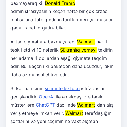
baxmayaraq ki,
Donald Tramp
administrasiyasının keçən həftə bir çox ərzaq
məhsuluna tətbiq edilən tarifləri geri çəkməsi bir
qədər rahatlıq gətirə bilər.
Artan qiymətlərə baxmayaraq,
Walmart
hər il
təşkil etdiyi 10 nəfərlik
Şükranlıq yeməyi
təklifini
hər adama 4 dollardan aşağı qiymətə təqdim
edir. Bu, keçən ilki paketdən daha ucuzdur, lakin
daha az məhsul ehtiva edir.
Şirkət həmçinin
süni intellektdən
istifadəsini
genişləndirir,
OpenAI
ilə əməkdaşlıq edərək
müştərilərə
ChatGPT
daxilində
Walmart
-dan alış-
veriş etməyə imkan verir.
Walmart
tərəfdaşlığın
şərtlərini və yeni seçimin nə vaxt əlçatan