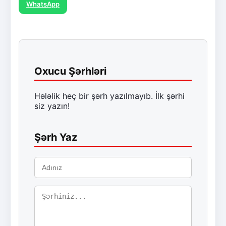
WhatsApp
Oxucu Şərhləri
Hələlik heç bir şərh yazılmayıb. İlk şərhi
siz yazın!
Şərh Yaz