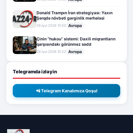
Donald Trampın İran strategiyası: Yaxın
Şərqdə növbəti gərginlik mərhələsi
Avropa
26.İyul.2026 10:50
Çinin “hukou” sistemi: Daxili miqrantların
qarşısındakı görünməz sədd
Avropa
26.İyul.2026 10:22
Telegramda izləyin
📲 Telegram Kanalımıza Qoşul