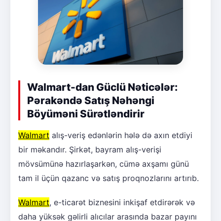
Walmart-dan Güclü Nəticələr:
Pərakəndə Satış Nəhəngi
Böyüməni Sürətləndirir
Walmart
alış-veriş edənlərin hələ də axın etdiyi
bir məkandır. Şirkət, bayram alış-verişi
mövsümünə hazırlaşarkən, cümə axşamı günü
tam il üçün qazanc və satış proqnozlarını artırıb.
Walmart
, e-ticarət biznesini inkişaf etdirərək və
daha yüksək gəlirli alıcılar arasında bazar payını