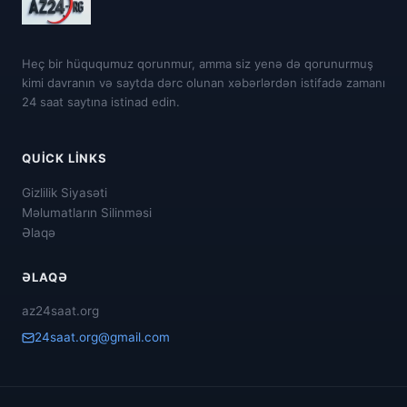
Heç bir hüququmuz qorunmur, amma siz yenə də qorunurmuş
kimi davranın və saytda dərc olunan xəbərlərdən istifadə zamanı
24 saat saytına istinad edin.
QUICK LINKS
Gizlilik Siyasəti
Məlumatların Silinməsi
Əlaqə
ƏLAQƏ
az24saat.org
24saat.org@gmail.com