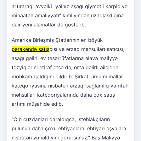
artıraraq, əvvəlki "yalnız aşağı qiymətli kərpic və
minaatan əməliyyatı" kimliyindən uzaqlaşdığına
dair yeni əlamətlər də göstərib.
Amerika Birləşmiş Ştatlarının ən böyük
pərakəndə satış
çısı və ərzaq məhsulları satıcısı,
aşağı gəlirli ev təsərrüfatlarına əlavə maliyyə
təzyiqlərini etiraf etsə də, orta gəlirli ailələrin
möhkəm qaldığını bildirib. Şirkət, ümumi mallar
kateqoriyasına nisbətən ərzaq, sağlamlıq və rifah
məhsulları kateqoriyalarında daha çox satış
artımı müşahidə edib.
"Cib cüzdanları daraldıqca, istehlakçıların
pulunun daha çoxu ehtiyaclara, ehtiyari əşyalara
nisbətən yönəldiyini görürsünüz," Baş Maliyyə