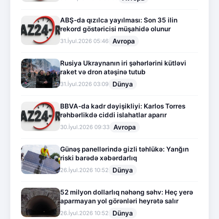
ABŞ-da qızılca yayılması: Son 35 ilin
rekord göstəricisi müşahidə olunur
Avropa
31.İyul.2026 05:46
Rusiya Ukraynanın iri şəhərlərini kütləvi
raket və dron atəşinə tutub
Dünya
31.İyul.2026 03:09
BBVA-da kadr dəyişikliyi: Karlos Torres
rəhbərlikdə ciddi islahatlar aparır
Avropa
30.İyul.2026 09:33
Günəş panellərində gizli təhlükə: Yanğın
riski barədə xəbərdarlıq
Dünya
26.İyul.2026 10:52
52 milyon dollarlıq nəhəng səhv: Heç yerə
aparmayan yol görənləri heyrətə salır
Dünya
26.İyul.2026 10:52