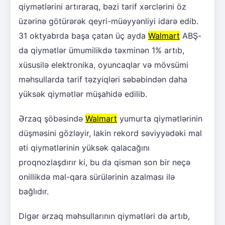
qiymətlərini artıraraq, bəzi tarif xərclərini öz
üzərinə götürərək qeyri-müəyyənliyi idarə edib.
31 oktyabrda başa çatan üç ayda
Walmart
ABŞ-
da qiymətlər ümumilikdə təxminən 1% artıb,
xüsusilə elektronika, oyuncaqlar və mövsümi
məhsullarda tarif təzyiqləri səbəbindən daha
yüksək qiymətlər müşahidə edilib.
Ərzaq şöbəsində
Walmart
yumurta qiymətlərinin
düşməsini gözləyir, lakin rekord səviyyədəki mal
əti qiymətlərinin yüksək qalacağını
proqnozlaşdırır ki, bu da qismən son bir neçə
onillikdə mal-qara sürülərinin azalması ilə
bağlıdır.
Digər ərzaq məhsullarının qiymətləri də artıb,