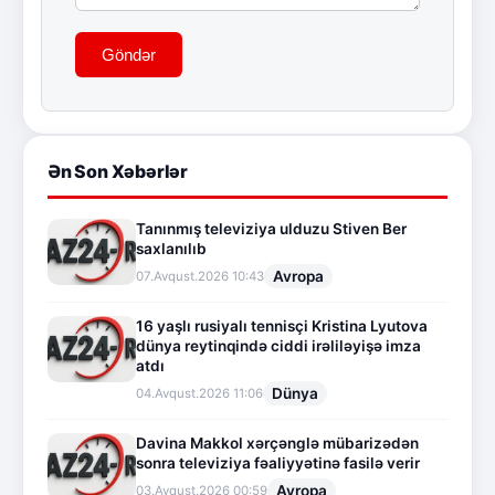
Göndər
Ən Son Xəbərlər
Tanınmış televiziya ulduzu Stiven Ber
saxlanılıb
Avropa
07.Avqust.2026 10:43
16 yaşlı rusiyalı tennisçi Kristina Lyutova
dünya reytinqində ciddi irəliləyişə imza
atdı
Dünya
04.Avqust.2026 11:06
Davina Makkol xərçənglə mübarizədən
sonra televiziya fəaliyyətinə fasilə verir
Avropa
03.Avqust.2026 00:59