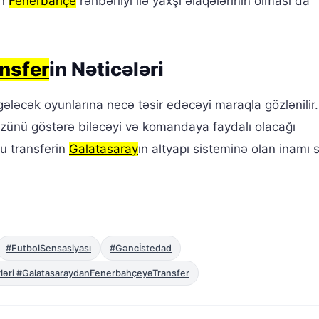
in
Fenerbahçe
rəhbərliyi ilə yaxşı əlaqələrinin olması da
nsfer
in Nəticələri
gələcək oyunlarına necə təsir edəcəyi maraqla gözlənilir.
zünü göstərə biləcəyi və komandaya faydalı olacağı
bu transferin
Galatasaray
ın altyapı sisteminə olan inamı 
#FutbolSensasiyası
#Gəncİstedad
ləri #GalatasaraydanFenerbahçeyəTransfer