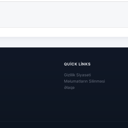
QUICK LINKS
Gizlilik Siyasəti
Məlumatların Silinməsi
Əlaqə