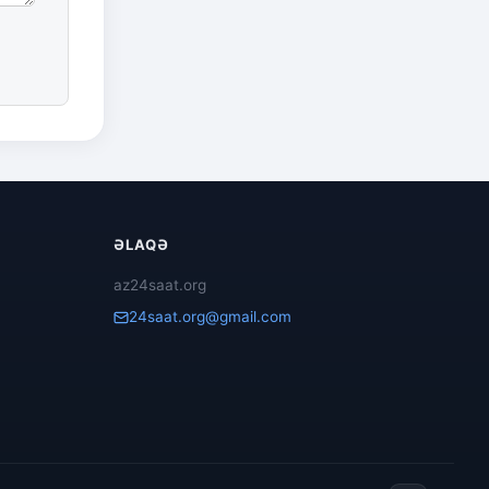
ƏLAQƏ
az24saat.org
24saat.org@gmail.com