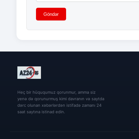
Göndər
Heç bir hüququmuz qorunmur, amma siz
yenə də qorunurmuş kimi davranın və saytda
dərc olunan xəbərlərdən istifadə zamanı 24
saat saytına istinad edin.