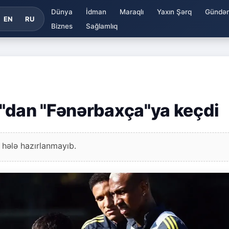
Dünya
İdman
Maraqlı
Yaxın Şərq
Gündə
EN
RU
Biznes
Sağlamlıq
"dan "Fənərbaxça"ya keçdi
 hələ hazırlanmayıb.