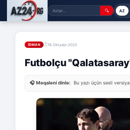
🔍
AZ
16.Oktyabr.2025
İDMAN
Futbolçu "Qalatasaray
🎧 Məqaləni dinlə:
Bu yazı üçün səsli versiya