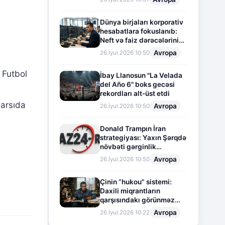
Dünya birjaları korporativ
hesabatlara fokuslanıb:
Neft və faiz dərəcələrinin
təsiri altında cari vəziyyət
Avropa
26.İyul.2026 10:50
 Futbol
İbay Llanosun "La Velada
del Año 6" boks gecəsi
rekordları alt-üst etdi
sarsıda
Avropa
26.İyul.2026 10:50
Donald Trampın İran
strategiyası: Yaxın Şərqdə
növbəti gərginlik
mərhələsi
Avropa
26.İyul.2026 10:50
Çinin “hukou” sistemi:
Daxili miqrantların
qarşısındakı görünməz
sədd
Avropa
26.İyul.2026 10:22