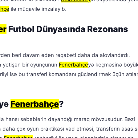
ahçe
ilə müqavilə imzalayıb.
er
Futbol Dünyasında Rezonans
lərdən bəri davam edən rəqabəti daha da alovlandırdı.
an yetişən bir oyunçunun
Fenerbahçe
yə keçməsinə böyü
liyi isə bu transferi komandanı gücləndirmək üçün atıla
iyə
Fenerbahçe
?
da hansı səbəblərin dayandığı maraq mövzusudur. Bəzi
 daha çox oyun praktikası vəd etməsi, transferin əsas 