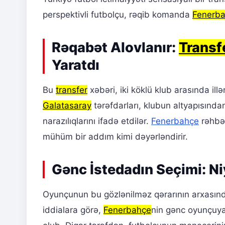
perspektivli futbolçu, rəqib komanda
Fenerb
Rəqabət Alovlanır:
Transf
Yaratdı
Bu
transfer
xəbəri, iki köklü klub arasında il
Galatasaray
tərəfdarları, klubun altyapısınd
narazılıqlarını ifadə etdilər.
Fenerbahçe
rəhbər
mühüm bir addım kimi dəyərləndirir.
Gənc İstedadın Seçimi: N
Oyunçunun bu gözlənilməz qərarının arxasın
iddialara görə,
Fenerbahçe
nin gənc oyunçuya