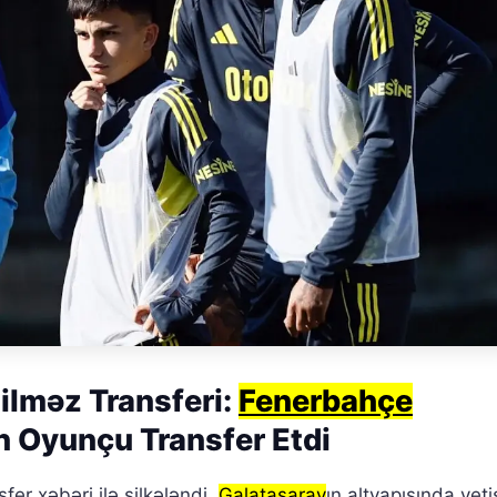
lməz Transferi:
Fenerbahçe
n Oyunçu Transfer Etdi
sfer xəbəri ilə silkələndi.
Galatasaray
ın altyapısında yet