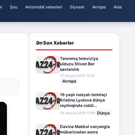
m
Şou
Avtomobil xəbərləri
Siyasət
Avropa
Asia
Ən Son Xəbərlər
Tanınmış televiziya
ulduzu Stiven Ber
saxlanılıb
07.Avqust.2026 10:43
Avropa
16 yaşlı rusiyalı tennisçi
Kristina Lyutova dünya
reytinqində ciddi
irəliləyişə imza atdı
Dünya
04.Avqust.2026 11:06
Davina Makkol xərçənglə
mübarizədən sonra