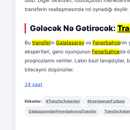
olub. Digər tərəfdən, futbolçunun menecerin
transferin reallaşmasında rol oynadığı deyilir.
Gələcək Nə Gətirəcək:
Tra
Bu
transfer
in
Galatasaray
və
Fenerbahçe
nin 
ekspertləri, gənc oyunçunun
Fenerbahçe
də ö
proqnozlarını verirlər. Lakin bəzi tənqidçilər, 
biləcəyini düşünürlər.
24 saat
Etiketlər:
#TransferXəbərləri
#AzərbaycanFutbolu
GalatasaraydanFenerbahçeyəTransfer
TransferXəbər