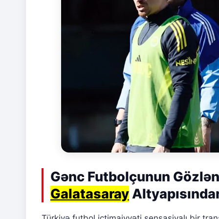
Gənc Futbolçunun Gözləni
Galatasaray
Altyapısında
Türkiyə futbol ictimaiyyəti sensasiyalı bir tran