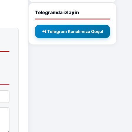
Telegramda izləyin
📲 Telegram Kanalımıza Qoşul