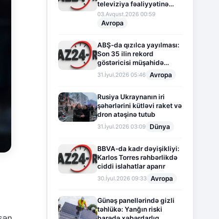
televiziya fəaliyyətinə
fasilə verir
03.Avqust.2026 00:59
Avropa
ABŞ-da qızılca yayılması:
Son 35 ilin rekord
göstəricisi müşahidə
olunur
Avropa
31.İyul.2026 05:46
Rusiya Ukraynanın iri
şəhərlərini kütləvi raket və
dron atəşinə tutub
Dünya
31.İyul.2026 03:09
BBVA-da kadr dəyişikliyi:
Karlos Torres rəhbərlikdə
ciddi islahatlar aparır
Avropa
30.İyul.2026 09:33
Günəş panellərində gizli
təhlükə: Yanğın riski
işən
barədə xəbərdarlıq