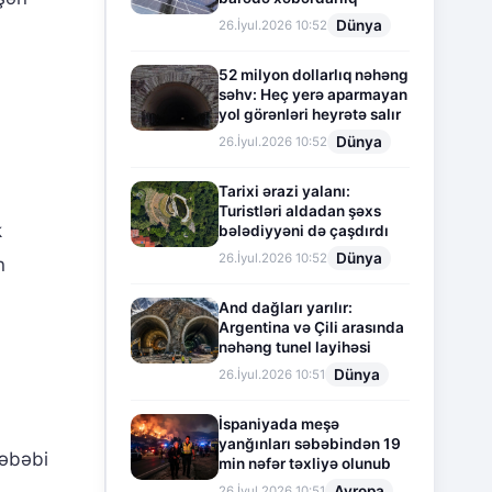
Dünya
26.İyul.2026 10:52
52 milyon dollarlıq nəhəng
səhv: Heç yerə aparmayan
yol görənləri heyrətə salır
Dünya
26.İyul.2026 10:52
Tarixi ərazi yalanı:
Turistləri aldadan şəxs
k
bələdiyyəni də çaşdırdı
Dünya
26.İyul.2026 10:52
n
And dağları yarılır:
Argentina və Çili arasında
nəhəng tunel layihəsi
Dünya
26.İyul.2026 10:51
İspaniyada meşə
yanğınları səbəbindən 19
səbəbi
min nəfər təxliyə olunub
Avropa
26.İyul.2026 10:51