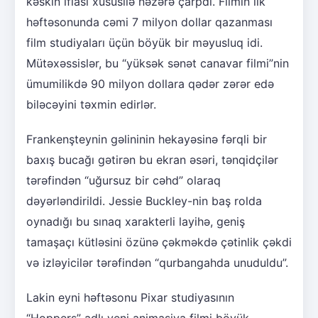
kəskin iflası xüsusilə nəzərə çarpdı. Filmin ilk
həftəsonunda cəmi 7 milyon dollar qazanması
film studiyaları üçün böyük bir məyusluq idi.
Mütəxəssislər, bu “yüksək sənət canavar filmi”nin
ümumilikdə 90 milyon dollara qədər zərər edə
biləcəyini təxmin edirlər.
Frankenşteynin gəlininin hekayəsinə fərqli bir
baxış bucağı gətirən bu ekran əsəri, tənqidçilər
tərəfindən “uğursuz bir cəhd” olaraq
dəyərləndirildi. Jessie Buckley-nin baş rolda
oynadığı bu sınaq xarakterli layihə, geniş
tamaşaçı kütləsini özünə çəkməkdə çətinlik çəkdi
və izləyicilər tərəfindən “qurbangahda unuduldu”.
Lakin eyni həftəsonu Pixar studiyasının
“Hoppers” adlı yeni animasiya filmi böyük