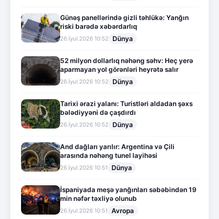
Günəş panellərində gizli təhlükə: Yanğın
riski barədə xəbərdarlıq
Dünya
26.İyul.2026 10:52
52 milyon dollarlıq nəhəng səhv: Heç yerə
aparmayan yol görənləri heyrətə salır
Dünya
26.İyul.2026 10:52
Tarixi ərazi yalanı: Turistləri aldadan şəxs
bələdiyyəni də çaşdırdı
Dünya
26.İyul.2026 10:52
And dağları yarılır: Argentina və Çili
arasında nəhəng tunel layihəsi
Dünya
26.İyul.2026 10:51
İspaniyada meşə yanğınları səbəbindən 19
min nəfər təxliyə olunub
Avropa
26.İyul.2026 10:51