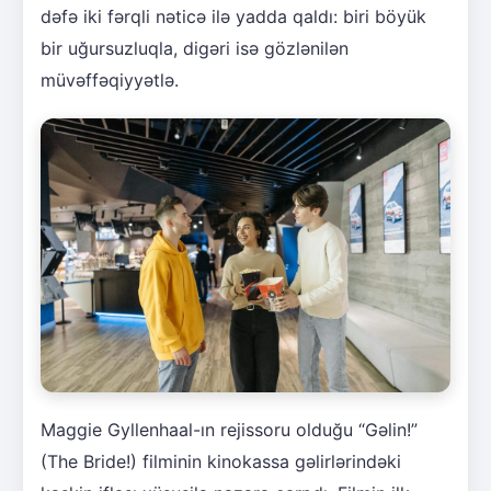
dəfə iki fərqli nəticə ilə yadda qaldı: biri böyük
bir uğursuzluqla, digəri isə gözlənilən
müvəffəqiyyətlə.
Maggie Gyllenhaal-ın rejissoru olduğu “Gəlin!”
(The Bride!) filminin kinokassa gəlirlərindəki