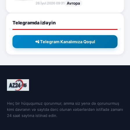
Avropa
26.İyul.2026 09:31
Telegramda izləyin
📲 Telegram Kanalımıza Qoşul
Heç bir hüququmuz qorunmur, amma siz yenə də qorunurmuş
kimi davranın və saytda dərc olunan xəbərlərdən istifadə zamanı
24 saat saytına istinad edin.