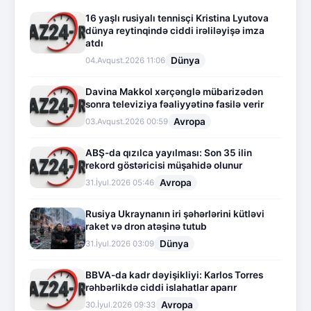
16 yaşlı rusiyalı tennisçi Kristina Lyutova
dünya reytinqində ciddi irəliləyişə imza
atdı
Dünya
04.Avqust.2026 11:06
Davina Makkol xərçənglə mübarizədən
sonra televiziya fəaliyyətinə fasilə verir
Avropa
03.Avqust.2026 00:59
ABŞ-da qızılca yayılması: Son 35 ilin
rekord göstəricisi müşahidə olunur
Avropa
31.İyul.2026 05:46
Rusiya Ukraynanın iri şəhərlərini kütləvi
raket və dron atəşinə tutub
Dünya
31.İyul.2026 03:09
BBVA-da kadr dəyişikliyi: Karlos Torres
rəhbərlikdə ciddi islahatlar aparır
Avropa
30.İyul.2026 09:33