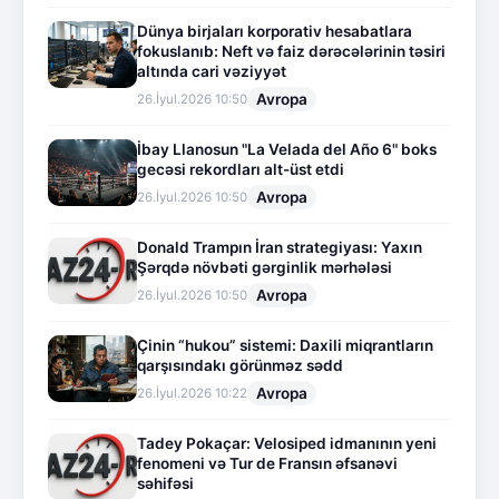
Dünya birjaları korporativ hesabatlara
fokuslanıb: Neft və faiz dərəcələrinin təsiri
altında cari vəziyyət
Avropa
26.İyul.2026 10:50
İbay Llanosun "La Velada del Año 6" boks
gecəsi rekordları alt-üst etdi
Avropa
26.İyul.2026 10:50
Donald Trampın İran strategiyası: Yaxın
Şərqdə növbəti gərginlik mərhələsi
Avropa
26.İyul.2026 10:50
Çinin “hukou” sistemi: Daxili miqrantların
qarşısındakı görünməz sədd
Avropa
26.İyul.2026 10:22
Tadey Pokaçar: Velosiped idmanının yeni
fenomeni və Tur de Fransın əfsanəvi
səhifəsi