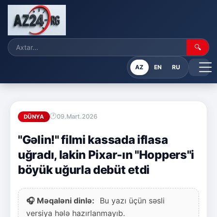
🔍
AZ
EN
RU
09.Mart.2026
DÜNYA
"Gəlin!" filmi kassada iflasa
uğradı, lakin Pixar-ın "Hoppers"i
böyük uğurla debüt etdi
🎧 Məqaləni dinlə:
Bu yazı üçün səsli
versiya hələ hazırlanmayıb.