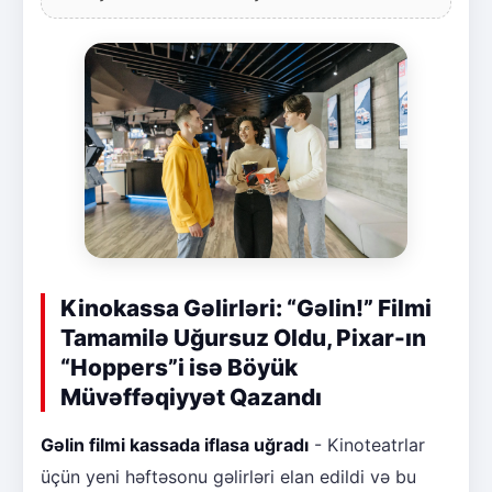
Kinokassa Gəlirləri: “Gəlin!” Filmi
Tamamilə Uğursuz Oldu, Pixar-ın
“Hoppers”i isə Böyük
Müvəffəqiyyət Qazandı
Gəlin filmi kassada iflasa uğradı
- Kinoteatrlar
üçün yeni həftəsonu gəlirləri elan edildi və bu