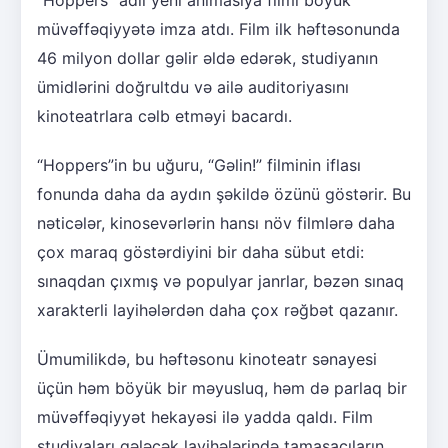
müvəffəqiyyətə imza atdı. Film ilk həftəsonunda
46 milyon dollar gəlir əldə edərək, studiyanın
ümidlərini doğrultdu və ailə auditoriyasını
kinoteatrlara cəlb etməyi bacardı.
“Hoppers”in bu uğuru, “Gəlin!” filminin iflası
fonunda daha da aydın şəkildə özünü göstərir. Bu
nəticələr, kinosevərlərin hansı növ filmlərə daha
çox maraq göstərdiyini bir daha sübut etdi:
sınaqdan çıxmış və populyar janrlar, bəzən sınaq
xarakterli layihələrdən daha çox rəğbət qazanır.
Ümumilikdə, bu həftəsonu kinoteatr sənayesi
üçün həm böyük bir məyusluq, həm də parlaq bir
müvəffəqiyyət hekayəsi ilə yadda qaldı. Film
studiyaları gələcək layihələrində tamaşaçıların