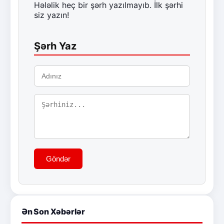
Hələlik heç bir şərh yazılmayıb. İlk şərhi
siz yazın!
Şərh Yaz
Göndər
Ən Son Xəbərlər