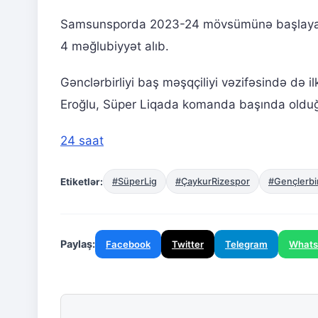
Samsunsporda 2023-24 mövsümünə başlayan v
4 məğlubiyyət alıb.
Gənclərbirliyi baş məşqçiliyi vəzifəsində də
Eroğlu, Süper Liqada komanda başında olduğ
24 saat
Etiketlər:
#SüperLig
#ÇaykurRizespor
#Gençlerbir
Paylaş:
Facebook
Twitter
Telegram
What