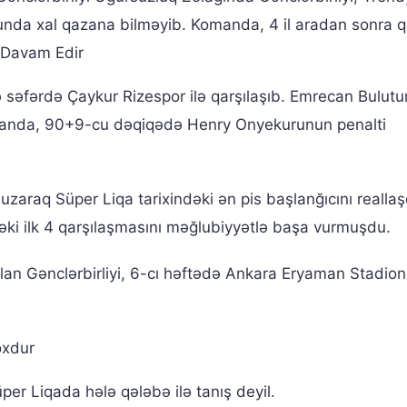
unda xal qazana bilməyib. Komanda, 4 il aradan sonra qa
Davam Edir
ə səfərdə Çaykur Rizespor ilə qarşılaşıb. Emrecan Bulutu
manda, 90+9-cu dəqiqədə Henry Onyekurunun penalti
uduzaraq Süper Liqa tarixindəki ən pis başlanğıcını reallaş
i ilk 4 qarşılaşmasını məğlubiyyətlə başa vurmuşdu.
n Gənclərbirliyi, 6-cı həftədə Ankara Eryaman Stadio
oxdur
per Liqada hələ qələbə ilə tanış deyil.