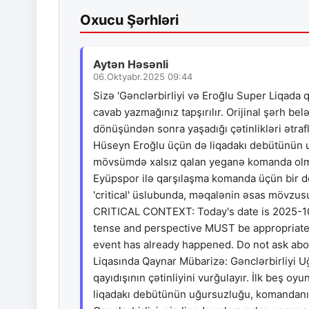
Oxucu Şərhləri
Aytən Həsənli
06.Oktyabr.2025 09:44
Sizə 'Gənclərbirliyi və Eroğlu Super Liqada 
cavab yazmağınız tapşırılır. Orijinal şərh be
dönüşündən sonra yaşadığı çətinlikləri ətraflı
Hüseyn Eroğlu üçün də liqadakı debütünün u
mövsümdə xalsız qalan yeganə komanda olması
Eyüpspor ilə qarşılaşma komanda üçün bir dö
'critical' üslubunda, məqalənin əsas mövzusu
CRITICAL CONTEXT: Today's date is 2025-10
tense and perspective MUST be appropriate for 
event has already happened. Do not ask abou
Liqasında Qaynar Mübarizə: Gənclərbirliyi U
qayıdışının çətinliyini vurğulayır. İlk beş
liqadakı debütünün uğursuzluğu, komandanın