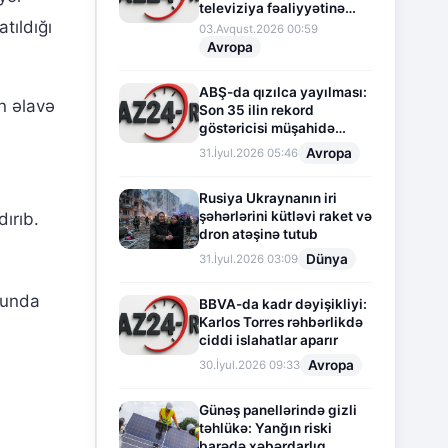
televiziya fəaliyyətinə
tıldığı
fasilə verir
03.Avqust.2026 00:59
Avropa
ABŞ-da qızılca yayılması:
n əlavə
Son 35 ilin rekord
göstəricisi müşahidə
olunur
Avropa
31.İyul.2026 05:46
Rusiya Ukraynanın iri
şəhərlərini kütləvi raket və
dırıb.
dron atəşinə tutub
Dünya
31.İyul.2026 03:09
nunda
BBVA-da kadr dəyişikliyi:
Karlos Torres rəhbərlikdə
ciddi islahatlar aparır
Avropa
30.İyul.2026 09:33
Günəş panellərində gizli
təhlükə: Yanğın riski
barədə xəbərdarlıq