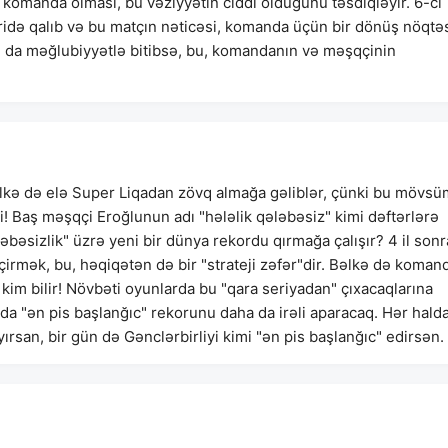
ə komanda olması, bu vəziyyətin ciddi olduğunu təsdiqləyir. 6-cı
eridə qalıb və bu matçın nəticəsi, komanda üçün bir dönüş nöqtə
 da məğlubiyyətlə bitibsə, bu, komandanın və məşqçinin
bəlkə də elə Super Liqadan zövq almağa gəliblər, çünki bu mövsü
! Baş məşqçi Eroğlunun adı "hələlik qələbəsiz" kimi dəftərlərə
bəsizlik" üzrə yeni bir dünya rekordu qırmağa çalışır? 4 il sonr
çirmək, bu, həqiqətən də bir "strateji zəfər"dir. Bəlkə də koman
kim bilir! Növbəti oyunlarda bu "qara seriyadan" çıxacaqlarına
nda "ən pis başlanğıc" rekorunu daha da irəli aparacaq. Hər halda
yırsan, bir gün də Gənclərbirliyi kimi "ən pis başlanğıc" edirsən.