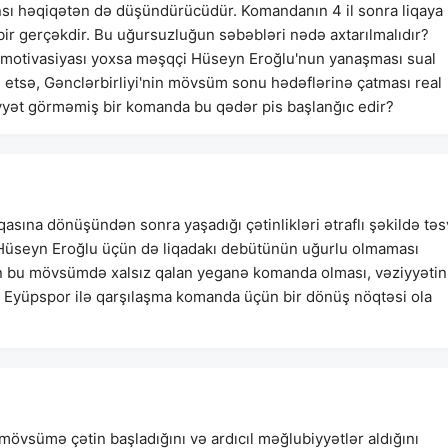
sı həqiqətən də düşündürücüdür. Komandanın 4 il sonra liqaya
ı bir gerçəkdir. Bu uğursuzluğun səbəbləri nədə axtarılmalıdır?
n motivasiyası yoxsa məşqçi Hüseyn Eroğlu'nun yanaşması sual
m etsə, Gənclərbirliyi'nin mövsüm sonu hədəflərinə çatması real
biyyət görməmiş bir komanda bu qədər pis başlanğıc edir?
asına dönüşündən sonra yaşadığı çətinlikləri ətraflı şəkildə təs
çi Hüseyn Eroğlu üçün də liqadakı debütünün uğurlu olmaması
in bu mövsümdə xalsız qalan yeganə komanda olması, vəziyyətin
da Eyüpspor ilə qarşılaşma komanda üçün bir dönüş nöqtəsi ola
mövsümə çətin başladığını və ardıcıl məğlubiyyətlər aldığını