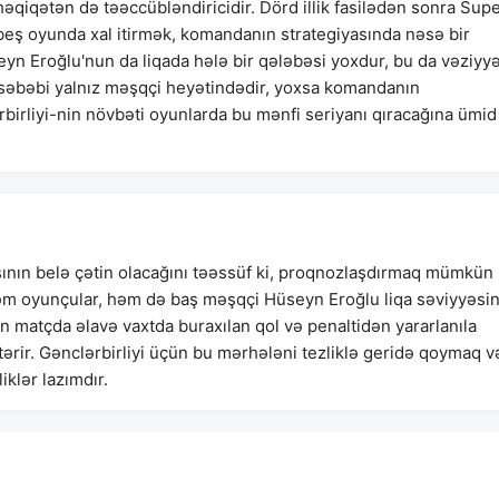
qiqətən də təəccübləndiricidir. Dörd illik fasilədən sonra Sup
 beş oyunda xal itirmək, komandanın strategiyasında nəsə bir
n Eroğlu'nun da liqada hələ bir qələbəsi yoxdur, bu da vəziyyə
 səbəbi yalnız məşqçi heyətindədir, yoxsa komandanın
birliyi-nin növbəti oyunlarda bu mənfi seriyanı qıracağına ümid
şının belə çətin olacağını təəssüf ki, proqnozlaşdırmaq mümkün
 həm oyunçular, həm də baş məşqçi Hüseyn Eroğlu liqa səviyyəsi
n matçda əlavə vaxtda buraxılan qol və penaltidən yararlanıla
rir. Gənclərbirliyi üçün bu mərhələni tezliklə geridə qoymaq v
klər lazımdır.