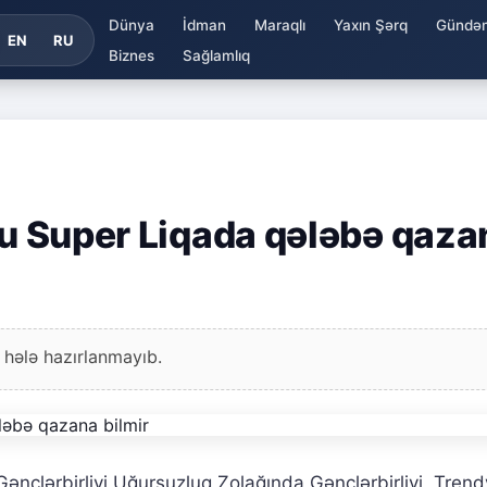
Dünya
İdman
Maraqlı
Yaxın Şərq
Gündə
EN
RU
Biznes
Sağlamlıq
ğlu Super Liqada qələbə qaza
 hələ hazırlanmayıb.
nclərbirliyi Uğursuzluq Zolağında Gənclərbirliyi, Trend