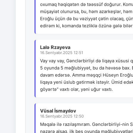
oxumaq həqiqətən də təəssüf doğurur. Koman
müşayiət olunursa, bu, həm azarkeşlər, həm 
Eroğlu üçün də bu vəziyyət çətin olacaq, çün
edirəm ki, komanda tezliklə özünə gələ bilər 
Lalə Rzayeva
16.Sentyabr.2025 12:51
Vay vay vay, Gənclərbirliyi də liqaya xüsusi q
5 oyunda 5 məğlubiyyət, bu da həvəsə bax. B
davam edərsə. Amma məşqçi Hüseyn Eroğlunu 
liqaya yeni üslub gətirmək istəyir. Ümid edə
göyərtə" vaxtı olar, yəni uğur vaxtı.
Vüsal İsmayılov
16.Sentyabr.2025 12:50
Məqalə ilə razılaşmıram. Gənclərbirliyi-nin 
nəzərə alsaq, ilk beş oyunda məğlubiyyətlər