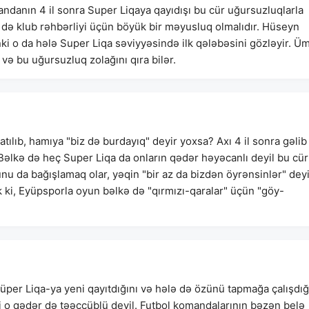
danın 4 il sonra Super Liqaya qayıdışı bu cür uğursuzluqlarla
də klub rəhbərliyi üçün böyük bir məyusluq olmalıdır. Hüseyn
ki o da hələ Super Liqa səviyyəsində ilk qələbəsini gözləyir. Ü
və bu uğursuzluq zolağını qıra bilər.
atılıb, hamıya "biz də burdayıq" deyir yoxsa? Axı 4 il sonra gəlib 
əlkə də heç Super Liqa da onların qədər həyəcanlı deyil bu cür
da bağışlamaq olar, yəqin "bir az da bizdən öyrənsinlər" dey
k ki, Eyüpsporla oyun bəlkə də "qırmızı-qaralar" üçün "göy-
Süper Liqa-ya yeni qayıtdığını və hələ də özünü tapmağa çalışdığ
i o qədər də təəccüblü deyil. Futbol komandalarının bəzən belə