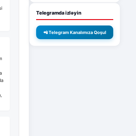
si
Telegramda izləyin
📲 Telegram Kanalımıza Qoşul
m
a
da
,