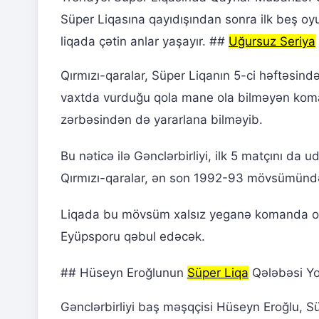
Süper Liqasına qayıdışından sonra ilk beş oy
liqada çətin anlar yaşayır. ##
Uğursuz Seriya
Qırmızı-qaralar, Süper Liqanın 5-ci həftəsind
vaxtda vurduğu qola mane ola bilməyən ko
zərbəsindən də yararlana bilməyib.
Bu nəticə ilə Gənclərbirliyi, ilk 5 matçını da 
Qırmızı-qaralar, ən son 1992-93 mövsümündək
Liqada bu mövsüm xalsız yeganə komanda ola
Eyüpsporu qəbul edəcək.
## Hüseyn Eroğlunun
Süper Liqa
Qələbəsi Y
Gənclərbirliyi baş məşqçisi Hüseyn Eroğlu, Sü