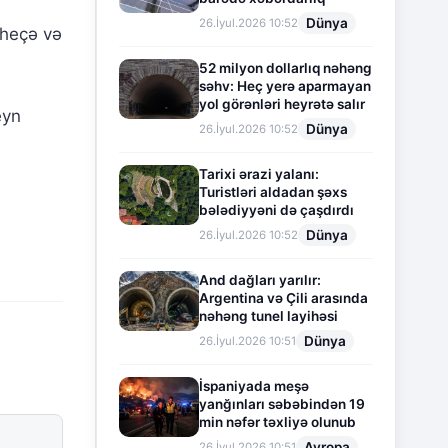
Dünya
26.İyul.2026 10:52
-heçə və
52 milyon dollarlıq nəhəng
səhv: Heç yerə aparmayan
yol görənləri heyrətə salır
eyn
Dünya
26.İyul.2026 10:52
Tarixi ərazi yalanı:
Turistləri aldadan şəxs
bələdiyyəni də çaşdırdı
Dünya
26.İyul.2026 10:52
And dağları yarılır:
Argentina və Çili arasında
nəhəng tunel layihəsi
Dünya
26.İyul.2026 10:51
İspaniyada meşə
yanğınları səbəbindən 19
min nəfər təxliyə olunub
Avropa
26.İyul.2026 10:51