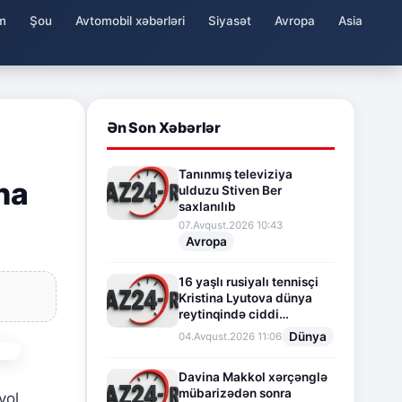
m
Şou
Avtomobil xəbərləri
Siyasət
Avropa
Asia
Ən Son Xəbərlər
Tanınmış televiziya
na
ulduzu Stiven Ber
saxlanılıb
07.Avqust.2026 10:43
Avropa
16 yaşlı rusiyalı tennisçi
Kristina Lyutova dünya
reytinqində ciddi
irəliləyişə imza atdı
Dünya
04.Avqust.2026 11:06
Davina Makkol xərçənglə
mübarizədən sonra
yol