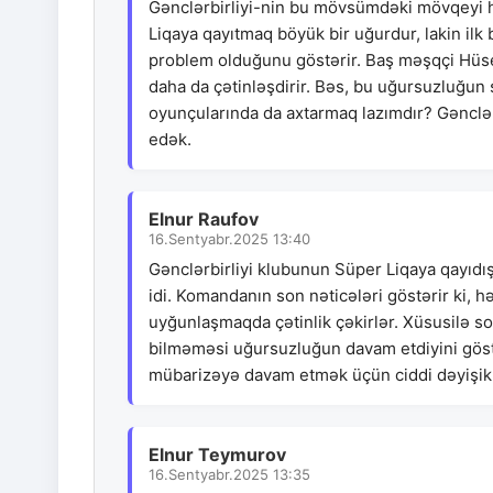
Gənclərbirliyi-nin bu mövsümdəki mövqeyi hə
Liqaya qayıtmaq böyük bir uğurdur, lakin ilk
problem olduğunu göstərir. Baş məşqçi Hüsey
daha da çətinləşdirir. Bəs, bu uğursuzluğun
oyunçularında da axtarmaq lazımdır? Gənclər
edək.
Elnur Raufov
16.Sentyabr.2025 13:40
Gənclərbirliyi klubunun Süper Liqaya qayıdı
idi. Komandanın son nəticələri göstərir ki,
uyğunlaşmaqda çətinlik çəkirlər. Xüsusilə so
bilməməsi uğursuzluğun davam etdiyini göstə
mübarizəyə davam etmək üçün ciddi dəyişikli
Elnur Teymurov
16.Sentyabr.2025 13:35