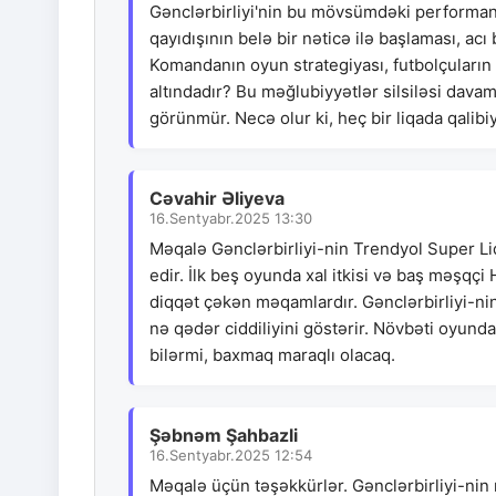
Gənclərbirliyi'nin bu mövsümdəki performan
qayıdışının belə bir nəticə ilə başlaması, ac
Komandanın oyun strategiyası, futbolçuları
altındadır? Bu məğlubiyyətlər silsiləsi dava
görünmür. Necə olur ki, heç bir liqada qali
Cəvahir Əliyeva
16.Sentyabr.2025 13:30
Məqalə Gənclərbirliyi-nin Trendyol Super Liq
edir. İlk beş oyunda xal itkisi və baş məşq
diqqət çəkən məqamlardır. Gənclərbirliyi-n
nə qədər ciddiliyini göstərir. Növbəti oyun
bilərmi, baxmaq maraqlı olacaq.
Şəbnəm Şahbazli
16.Sentyabr.2025 12:54
Məqalə üçün təşəkkürlər. Gənclərbirliyi-nin 