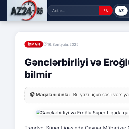
🔍
AZ
16.Sentyabr.2025
İDMAN
Gənclərbirliyi və Ero
bilmir
🎧 Məqaləni dinlə:
Bu yazı üçün səsli versiya
Trendyol Süper Liqasında Qaynar Mübarizə: Gə