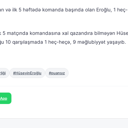
ə ilk 5 həftədə komanda başında olan Eroğlu, 1 heç
 ilk 5 matçında komandasına xal qazandıra bilməyən Hüs
u 10 qarşılaşmada 1 heç-heçə, 9 məğlubiyyət yaşayıb.
liği
#HüseyinEroğlu
#puansız
sApp