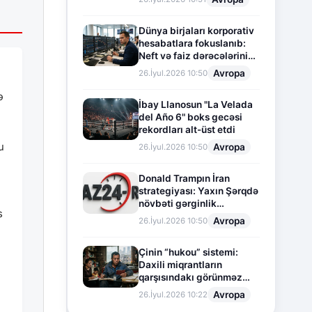
Dünya birjaları korporativ
hesabatlara fokuslanıb:
Neft və faiz dərəcələrinin
təsiri altında cari vəziyyət
Avropa
26.İyul.2026 10:50
ə
İbay Llanosun "La Velada
del Año 6" boks gecəsi
rekordları alt-üst etdi
u
Avropa
26.İyul.2026 10:50
Donald Trampın İran
strategiyası: Yaxın Şərqdə
növbəti gərginlik
s
mərhələsi
Avropa
26.İyul.2026 10:50
e
Çinin “hukou” sistemi:
Daxili miqrantların
qarşısındakı görünməz
sədd
Avropa
26.İyul.2026 10:22