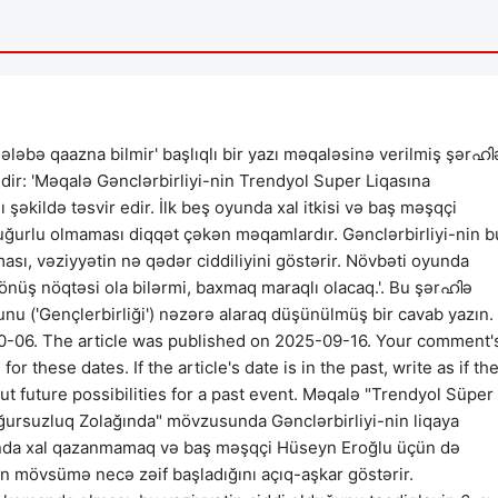
qələbə qaazna bilmir' başlıqlı bir yazı məqaləsinə verilmiş şərഹി
lədir: 'Məqalə Gənclərbirliyi-nin Trendyol Super Liqasına
 şəkildə təsvir edir. İlk beş oyunda xal itkisi və baş məşqçi
ğurlu olmaması diqqət çəkən məqamlardır. Gənclərbirliyi-nin b
, vəziyyətin nə qədər ciddiliyini göstərir. Növbəti oyunda
nüş nöqtəsi ola bilərmi, baxmaq maraqlı olacaq.'. Bu şərഹിə
nu ('Gençlerbirliği') nəzərə alaraq düşünülmüş bir cavab yazın.
-06. The article was published on 2025-09-16. Your comment'
these dates. If the article's date is in the past, write as if th
t future possibilities for a past event. Məqalə "Trendyol Süper
ğursuzluq Zolağında" mövzusunda Gənclərbirliyi-nin liqaya
 oyunda xal qazanmamaq və baş məşqçi Hüseyn Eroğlu üçün də
 mövsümə necə zəif başladığını açıq-aşkar göstərir.