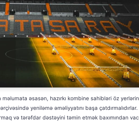
 məlumata əsasən, hazırkı kombine sahibləri öz yerlərin
çivəsində yeniləmə əməliyyatını başa çatdırmalıdırlar.
rmaq və tərəfdar dəstəyini təmin etmək baxımından vaci