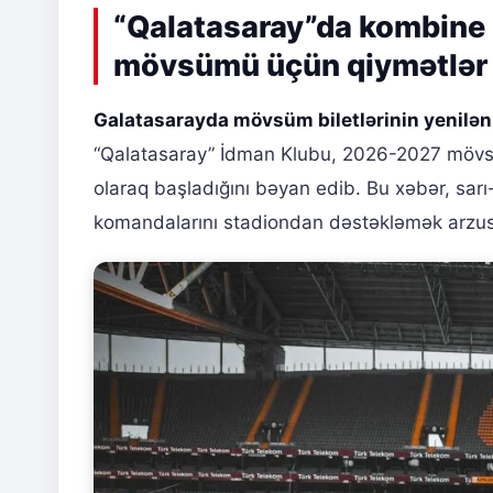
“Qalatasaray”da kombine 
mövsümü üçün qiymətlər e
Galatasarayda mövsüm biletlərinin yenilə
“Qalatasaray” İdman Klubu, 2026-2027 mövsü
olaraq başladığını bəyan edib. Bu xəbər, sar
komandalarını stadiondan dəstəkləmək arzus