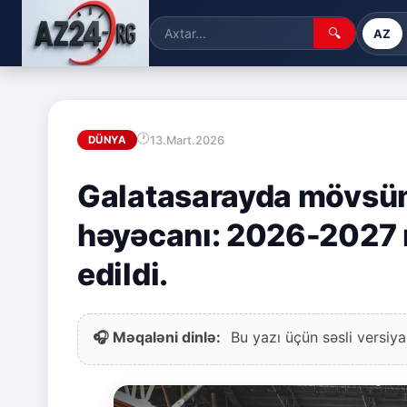
🔍
AZ
13.Mart.2026
DÜNYA
Galatasarayda mövsüm 
həyəcanı: 2026-2027 
edildi.
🎧 Məqaləni dinlə:
Bu yazı üçün səsli versiya