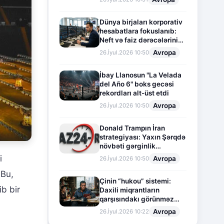
Dünya birjaları korporativ
hesabatlara fokuslanıb:
Neft və faiz dərəcələrinin
təsiri altında cari vəziyyət
Avropa
26.İyul.2026 10:50
İbay Llanosun "La Velada
del Año 6" boks gecəsi
rekordları alt-üst etdi
Avropa
26.İyul.2026 10:50
Donald Trampın İran
strategiyası: Yaxın Şərqdə
növbəti gərginlik
mərhələsi
i
Avropa
26.İyul.2026 10:50
 Bu,
Çinin “hukou” sistemi:
b bir
Daxili miqrantların
qarşısındakı görünməz
sədd
Avropa
26.İyul.2026 10:22