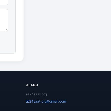
ƏLAQƏ
az24saat.org
24saat.org@gmail.com