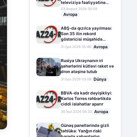
televiziya fəaliyyətinə
fasilə verir
03.Avqust.2026 00:59
Avropa
ABŞ-da qızılca yayılması:
Son 35 ilin rekord
göstəricisi müşahidə
olunur
Avropa
31.İyul.2026 05:46
Rusiya Ukraynanın iri
şəhərlərini kütləvi raket və
dron atəşinə tutub
Dünya
31.İyul.2026 03:09
BBVA-da kadr dəyişikliyi:
Karlos Torres rəhbərlikdə
ciddi islahatlar aparır
Avropa
30.İyul.2026 09:33
Günəş panellərində gizli
təhlükə: Yanğın riski
barədə xəbərdarlıq