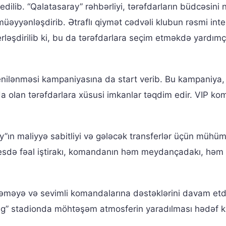
dilib. “Qalatasaray” rəhbərliyi, tərəfdarların büdcəsini 
müəyyənləşdirib. Ətraflı qiymət cədvəli klubun rəsmi inte
rləşdirilib ki, bu da tərəfdarlara seçim etməkdə yardımç
enilənməsi kampaniyasına da start verib. Bu kampaniya
da olan tərəfdarlara xüsusi imkanlar təqdim edir. VIP ko
y”ın maliyyə sabitliyi və gələcək transferlər üçün mühüm
sesdə fəal iştirakı, komandanın həm meydançadakı, həm
məməyə və sevimli komandalarına dəstəklərini davam et
” stadionda möhtəşəm atmosferin yaradılması hədəf k