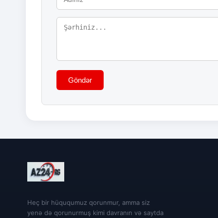
Göndər
Heç bir hüququmuz qorunmur, amma siz
yenə də qorunurmuş kimi davranın və saytda