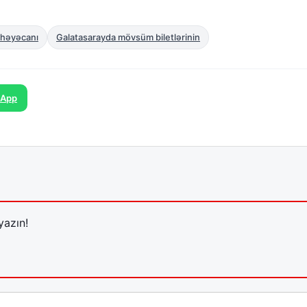
 həyəcanı
Galatasarayda mövsüm biletlərinin
sApp
yazın!