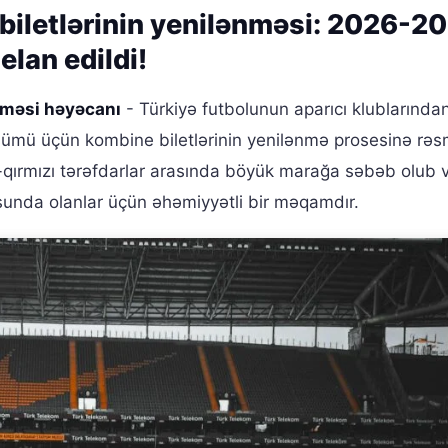
biletlərinin yenilənməsi: 2026-2
lan edildi!
nməsi həyəcanı
- Türkiyə futbolunun aparıcı klublarında
mü üçün kombine biletlərinin yenilənmə prosesinə rəs
ı-qırmızı tərəfdarlar arasında böyük marağa səbəb olub 
unda olanlar üçün əhəmiyyətli bir məqamdır.