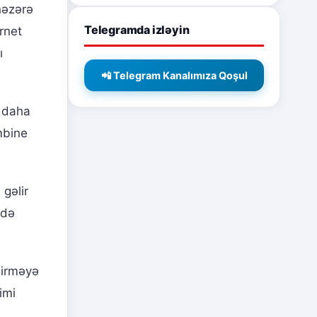
nəzərə
Telegramda izləyin
rnet
ı
📲 Telegram Kanalımıza Qoşul
, daha
mbine
 gəlir
 də
dirməyə
imi