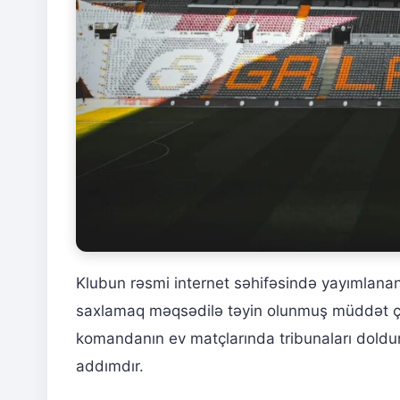
Klubun rəsmi internet səhifəsində yayımlanan
saxlamaq məqsədilə təyin olunmuş müddət çər
komandanın ev matçlarında tribunaları doldu
addımdır.