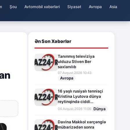
m
Şou
Avtomobil xəbərləri
Siyasət
Avropa
Asia
Ən Son Xəbərlər
Tanınmış televiziya
ulduzu Stiven Ber
saxlanılıb
an
07.Avqust.2026 10:43
Avropa
16 yaşlı rusiyalı tennisçi
Kristina Lyutova dünya
reytinqində ciddi
irəliləyişə imza atdı
Dünya
04.Avqust.2026 11:06
Davina Makkol xərçənglə
mübarizədən sonra