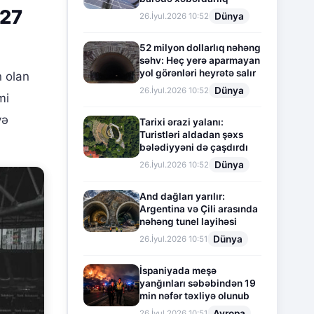
027
Dünya
26.İyul.2026 10:52
52 milyon dollarlıq nəhəng
səhv: Heç yerə aparmayan
yol görənləri heyrətə salır
n olan
Dünya
26.İyul.2026 10:52
mi
və
Tarixi ərazi yalanı:
Turistləri aldadan şəxs
bələdiyyəni də çaşdırdı
Dünya
26.İyul.2026 10:52
And dağları yarılır:
Argentina və Çili arasında
nəhəng tunel layihəsi
Dünya
26.İyul.2026 10:51
İspaniyada meşə
yanğınları səbəbindən 19
min nəfər təxliyə olunub
Avropa
26.İyul.2026 10:51