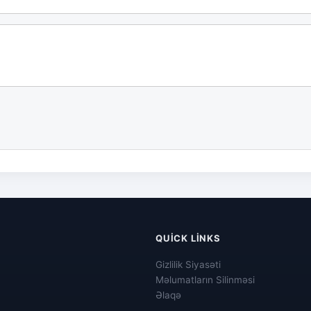
QUICK LINKS
Gizlilik Siyasəti
Məlumatların Silinməsi
Əlaqə