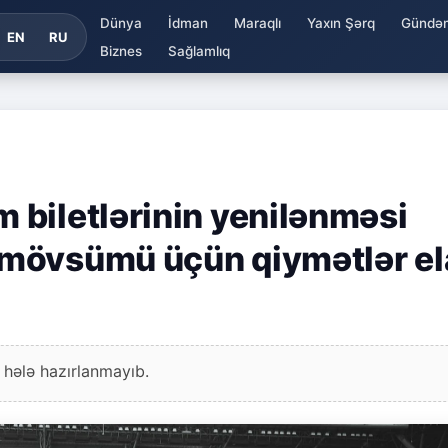
Dünya
İdman
Maraqlı
Yaxın Şərq
Gündə
EN
RU
Biznes
Sağlamlıq
biletlərinin yenilənməsi
mövsümü üçün qiymətlər el
 hələ hazırlanmayıb.