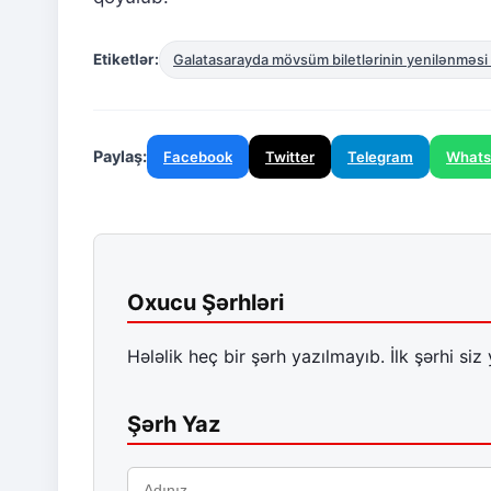
Etiketlər:
Galatasarayda mövsüm biletlərinin yenilənməsi
Paylaş:
Facebook
Twitter
Telegram
What
Oxucu Şərhləri
Hələlik heç bir şərh yazılmayıb. İlk şərhi siz 
Şərh Yaz