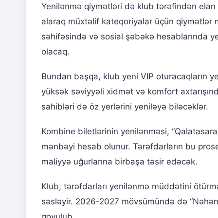
Yenilənmə qiymətləri də klub tərəfindən elan e
alaraq müxtəlif kateqoriyalar üçün qiymətlər 
səhifəsində və sosial şəbəkə hesablarında ye
olacaq.
Bundan başqa, klub yeni VIP oturacaqların y
yüksək səviyyəli xidmət və komfort axtarışın
sahibləri də öz yerlərini yeniləyə biləcəklər.
Kombine biletlərinin yenilənməsi, “Qalatasara
mənbəyi hesab olunur. Tərəfdarların bu pro
maliyyə uğurlarına birbaşa təsir edəcək.
Klub, tərəfdarları yenilənmə müddətini ötür
səsləyir. 2026-2027 mövsümündə də “Nəhəng
qoyulub.