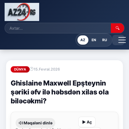
🔍
AZ
EN
RU
15.Fevral.2026
DÜNYA
Ghislaine Maxwell Epşteynin
şəriki əfv ilə həbsdən xilas ola
biləcəkmi?
▶ Aç
Məqaləni dinlə