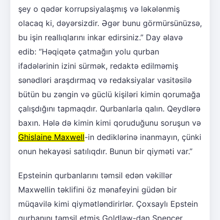
şey o qədər korrupsiyalaşmış və ləkələnmiş
olacaq ki, dəyərsizdir. Əgər bunu görmürsünüzsə,
bu işin reallıqlarını inkar edirsiniz.” Day əlavə
edib: “Həqiqətə çatmağın yolu qurban
ifadələrinin izini sürmək, redaktə edilməmiş
sənədləri araşdırmaq və redaksiyalar vasitəsilə
bütün bu zəngin və güclü kişiləri kimin qorumağa
çalışdığını tapmaqdır. Qurbanlarla qalın. Qeydlərə
baxın. Hələ də kimin kimi qoruduğunu soruşun və
Ghislaine Maxwell
-in dediklərinə inanmayın, çünki
onun hekayəsi satılıqdır. Bunun bir qiyməti var.”
Epsteinin qurbanlarını təmsil edən vəkillər
Maxwellin təklifini öz mənafeyini güdən bir
müqavilə kimi qiymətləndirirlər. Çoxsaylı Epstein
qurbanını təmsil etmiş Goldlaw-dan Spencer