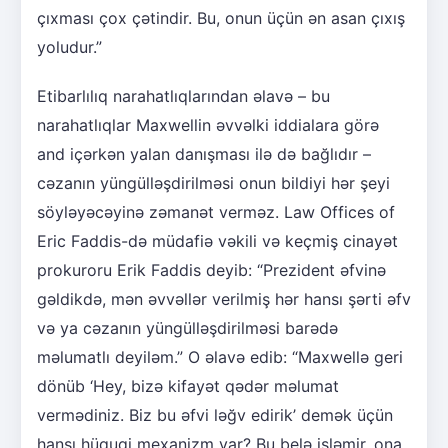
çıxması çox çətindir. Bu, onun üçün ən asan çıxış
yoludur.”
Etibarlılıq narahatlıqlarından əlavə – bu
narahatlıqlar Maxwellin əvvəlki iddialara görə
and içərkən yalan danışması ilə də bağlıdır –
cəzanın yüngülləşdirilməsi onun bildiyi hər şeyi
söyləyəcəyinə zəmanət verməz. Law Offices of
Eric Faddis-də müdafiə vəkili və keçmiş cinayət
prokuroru Erik Faddis deyib: “Prezident əfvinə
gəldikdə, mən əvvəllər verilmiş hər hansı şərti əfv
və ya cəzanın yüngülləşdirilməsi barədə
məlumatlı deyiləm.” O əlavə edib: “Maxwellə geri
dönüb ‘Hey, bizə kifayət qədər məlumat
vermədiniz. Biz bu əfvi ləğv edirik’ demək üçün
hansı hüquqi mexanizm var? Bu belə işləmir, ona