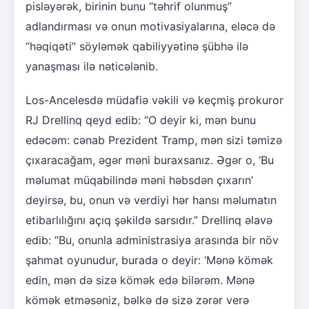
pisləyərək, birinin bunu “təhrif olunmuş”
adlandırması və onun motivasiyalarına, eləcə də
“həqiqəti” söyləmək qabiliyyətinə şübhə ilə
yanaşması ilə nəticələnib.
Los-Ancelesdə müdafiə vəkili və keçmiş prokuror
RJ Drellinq qeyd edib: “O deyir ki, mən bunu
edəcəm: cənab Prezident Tramp, mən sizi təmizə
çıxaracağam, əgər məni buraxsanız. Əgər o, ‘Bu
məlumat müqabilində məni həbsdən çıxarın’
deyirsə, bu, onun və verdiyi hər hansı məlumatın
etibarlılığını açıq şəkildə sarsıdır.” Drellinq əlavə
edib: “Bu, onunla administrasiya arasında bir növ
şahmat oyunudur, burada o deyir: ‘Mənə kömək
edin, mən də sizə kömək edə bilərəm. Mənə
kömək etməsəniz, bəlkə də sizə zərər verə