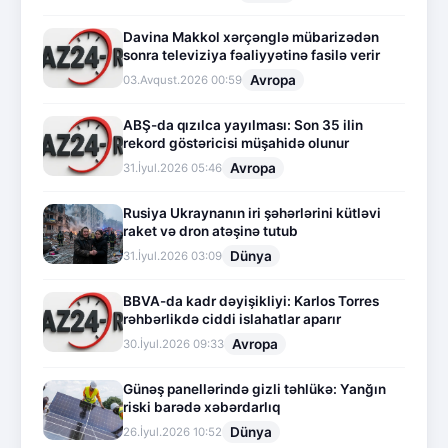
Davina Makkol xərçənglə mübarizədən
sonra televiziya fəaliyyətinə fasilə verir
Avropa
03.Avqust.2026 00:59
ABŞ-da qızılca yayılması: Son 35 ilin
rekord göstəricisi müşahidə olunur
Avropa
31.İyul.2026 05:46
Rusiya Ukraynanın iri şəhərlərini kütləvi
raket və dron atəşinə tutub
Dünya
31.İyul.2026 03:09
BBVA-da kadr dəyişikliyi: Karlos Torres
rəhbərlikdə ciddi islahatlar aparır
Avropa
30.İyul.2026 09:33
Günəş panellərində gizli təhlükə: Yanğın
riski barədə xəbərdarlıq
Dünya
26.İyul.2026 10:52