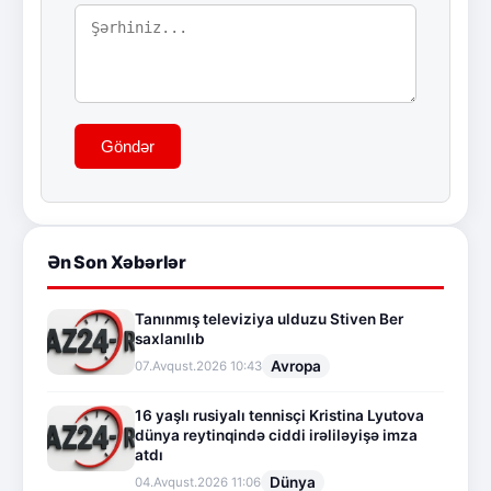
Göndər
Ən Son Xəbərlər
Tanınmış televiziya ulduzu Stiven Ber
saxlanılıb
Avropa
07.Avqust.2026 10:43
16 yaşlı rusiyalı tennisçi Kristina Lyutova
dünya reytinqində ciddi irəliləyişə imza
atdı
Dünya
04.Avqust.2026 11:06