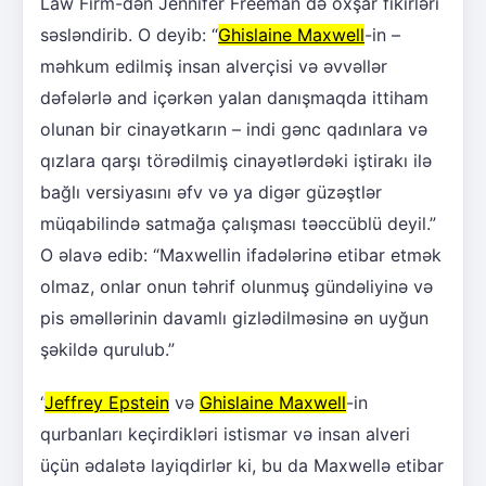
Law Firm-dən Jennifer Freeman də oxşar fikirləri
səsləndirib. O deyib: “
Ghislaine Maxwell
-in –
məhkum edilmiş insan alverçisi və əvvəllər
dəfələrlə and içərkən yalan danışmaqda ittiham
olunan bir cinayətkarın – indi gənc qadınlara və
qızlara qarşı törədilmiş cinayətlərdəki iştirakı ilə
bağlı versiyasını əfv və ya digər güzəştlər
müqabilində satmağa çalışması təəccüblü deyil.”
O əlavə edib: “Maxwellin ifadələrinə etibar etmək
olmaz, onlar onun təhrif olunmuş gündəliyinə və
pis əməllərinin davamlı gizlədilməsinə ən uyğun
şəkildə qurulub.”
“
Jeffrey Epstein
və
Ghislaine Maxwell
-in
qurbanları keçirdikləri istismar və insan alveri
üçün ədalətə layiqdirlər ki, bu da Maxwellə etibar