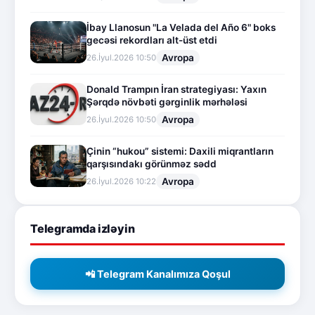
İbay Llanosun "La Velada del Año 6" boks
gecəsi rekordları alt-üst etdi
Avropa
26.İyul.2026 10:50
Donald Trampın İran strategiyası: Yaxın
Şərqdə növbəti gərginlik mərhələsi
Avropa
26.İyul.2026 10:50
Çinin “hukou” sistemi: Daxili miqrantların
qarşısındakı görünməz sədd
Avropa
26.İyul.2026 10:22
Telegramda izləyin
📲 Telegram Kanalımıza Qoşul