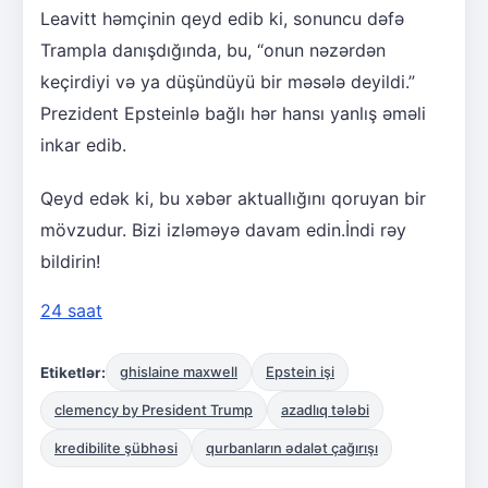
Leavitt həmçinin qeyd edib ki, sonuncu dəfə
Trampla danışdığında, bu, “onun nəzərdən
keçirdiyi və ya düşündüyü bir məsələ deyildi.”
Prezident Epsteinlə bağlı hər hansı yanlış əməli
inkar edib.
Qeyd edək ki, bu xəbər aktuallığını qoruyan bir
mövzudur. Bizi izləməyə davam edin.İndi rəy
bildirin!
24 saat
Etiketlər:
ghislaine maxwell
Epstein işi
clemency by President Trump
azadlıq tələbi
kredibilite şübhəsi
qurbanların ədalət çağırışı