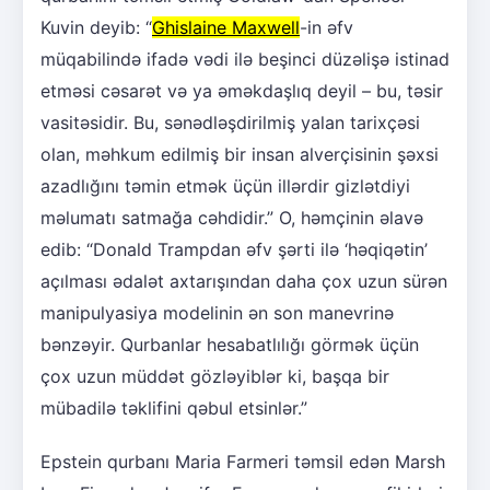
Kuvin deyib: “
Ghislaine Maxwell
-in əfv
müqabilində ifadə vədi ilə beşinci düzəlişə istinad
etməsi cəsarət və ya əməkdaşlıq deyil – bu, təsir
vasitəsidir. Bu, sənədləşdirilmiş yalan tarixçəsi
olan, məhkum edilmiş bir insan alverçisinin şəxsi
azadlığını təmin etmək üçün illərdir gizlətdiyi
məlumatı satmağa cəhdidir.” O, həmçinin əlavə
edib: “Donald Trampdan əfv şərti ilə ‘həqiqətin’
açılması ədalət axtarışından daha çox uzun sürən
manipulyasiya modelinin ən son manevrinə
bənzəyir. Qurbanlar hesabatlılığı görmək üçün
çox uzun müddət gözləyiblər ki, başqa bir
mübadilə təklifini qəbul etsinlər.”
Epstein qurbanı Maria Farmeri təmsil edən Marsh