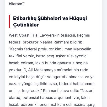
bilərəm’.”
Etibarlılıq Şübhələri və Hüquqi
Çətinliklər
West Coast Trial Lawyers-in təsisçisi, keçmiş
federal prokuror Neama Rahmani bildirib:
“Keçmiş federal prokuror kimi, mən Maxwellin
təklifini yersiz, hətta açıq-aşkar rüsvayedici
hesab edirəm, lakin bunda qanunsuz heç nə
yoxdur. O, Ali Məhkəməyə müraciətinin rədd
edildiyini başa düşür və əgər əfv almazsa və ya
cəzası yüngülləşdirilməzsə, federal həbsxanada
on illər keçirəcək.” Rahmani əlavə edib: “Nəzəri
olaraq, potensial habeas arqumenti var, lakin
hesab edirəm ki, onun məhkum edilməsinə qarşı