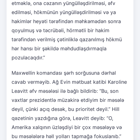
etməklə, ona cəzanın yüngülləşdirilməsi, əfv
edilməsi, hökmünün yüngülləşdirilməsi və ya
hakimlər heyəti tərəfindən məhkəmədən sonra
qoyulmuş və təcrübəli, hörmətli bir hakim
tərəfindən verilmiş çətinliklə qazanılmış hökmü
hər hansı bir şəkildə məhdudlaşdırmaqla
pozulacaqdır.”
Maxwellin komandası şərh sorğusuna dərhal
cavab verməyib. Ağ Evin mətbuat katibi Karoline
Leavitt əfv məsələsi ilə bağlı bildirib: “Bu, son
vaxtlar prezidentlə müzakirə etdiyim bir məsələ
deyil, çünki açıq desək, bu prioritet deyil.” Hill
qəzetinin yazdığına görə, Leavitt deyib: “O,
Amerika xalqının üzləşdiyi bir çox məsələyə və
bu məsələlərə həll yolları tapmağa fokuslanıb.”