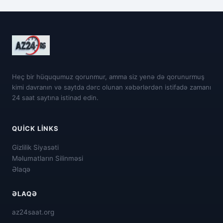
Heç bir hüququmuz qorunmur, amma siz yenə də qorunurmuş
kimi davranın və saytda dərc olunan xəbərlərdən istifadə zamanı
24 saat saytına istinad edin.
QUICK LINKS
Gizlilik Siyasəti
Məlumatların Silinməsi
Əlaqə
ƏLAQƏ
az24saat.org