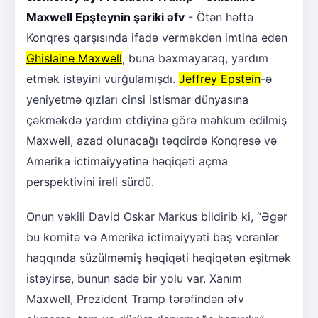
Maxwell Epşteynin şəriki əfv
- Ötən həftə
Konqres qarşısında ifadə verməkdən imtina edən
Ghislaine Maxwell
, buna baxmayaraq, yardım
etmək istəyini vurğulamışdı.
Jeffrey Epstein
-ə
yeniyetmə qızları cinsi istismar dünyasına
çəkməkdə yardım etdiyinə görə məhkum edilmiş
Maxwell, azad olunacağı təqdirdə Konqresə və
Amerika ictimaiyyətinə həqiqəti açma
perspektivini irəli sürdü.
Onun vəkili David Oskar Markus bildirib ki, “Əgər
bu komitə və Amerika ictimaiyyəti baş verənlər
haqqında süzülməmiş həqiqəti həqiqətən eşitmək
istəyirsə, bunun sadə bir yolu var. Xanım
Maxwell, Prezident Tramp tərəfindən əfv