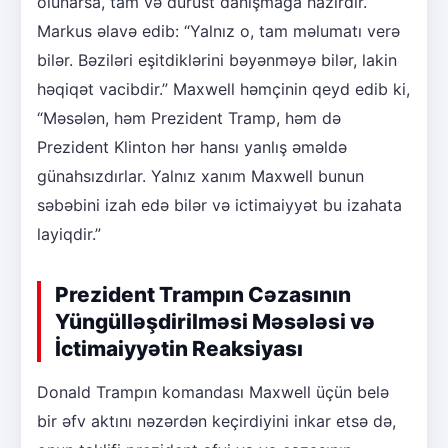
olunarsa, tam və dürüst danışmağa hazırdır.”
Markus əlavə edib: “Yalnız o, tam məlumatı verə
bilər. Bəziləri eşitdiklərini bəyənməyə bilər, lakin
həqiqət vacibdir.” Maxwell həmçinin qeyd edib ki,
“Məsələn, həm Prezident Tramp, həm də
Prezident Klinton hər hansı yanlış əməldə
günahsızdırlar. Yalnız xanım Maxwell bunun
səbəbini izah edə bilər və ictimaiyyət bu izahata
layiqdir.”
Prezident Trampın Cəzasının
Yüngülləşdirilməsi Məsələsi və
İctimaiyyətin Reaksiyası
Donald Trampın komandası Maxwell üçün belə
bir əfv aktını nəzərdən keçirdiyini inkar etsə də,