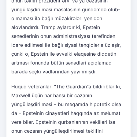
onun təklifi prezident əfvi və ya cəzasının
yüngülləşdirilməsi məsələsinin gündəmdə olub-
olmaması ilə bağlı müzakirələri yenidən
alovlandırdı. Tramp aylardır ki, Epstein
sənədlərinin onun administrasiyası tərəfindən
idarə edilməsi ilə bağlı siyasi tənqidlərlə üzləşir,
çünki o, Epstein ilə əvvəlki əlaqəsinə diqqətin
artması fonunda bütün sənədləri açıqlamaq
barədə seçki vədlərindən yayınmışdı.
Hüquq veteranları “The Guardian”a bildiriblər ki,
Maxwell üçün hər hansı bir cəzanın
yüngülləşdirilməsi – bu məqamda hipotetik olsa
da – Epsteinin cinayətləri haqqında az məlumat
verə bilər. Epsteinin qurbanlarının vəkilləri isə
onun cəzanın yüngülləşdirilməsi təklifini