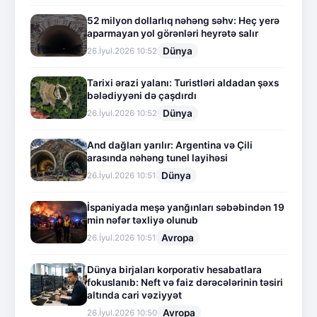
52 milyon dollarlıq nəhəng səhv: Heç yerə
aparmayan yol görənləri heyrətə salır
Dünya
26.İyul.2026 10:52
Tarixi ərazi yalanı: Turistləri aldadan şəxs
bələdiyyəni də çaşdırdı
Dünya
26.İyul.2026 10:52
And dağları yarılır: Argentina və Çili
arasında nəhəng tunel layihəsi
Dünya
26.İyul.2026 10:51
İspaniyada meşə yanğınları səbəbindən 19
min nəfər təxliyə olunub
Avropa
26.İyul.2026 10:51
Dünya birjaları korporativ hesabatlara
fokuslanıb: Neft və faiz dərəcələrinin təsiri
altında cari vəziyyət
Avropa
26.İyul.2026 10:50