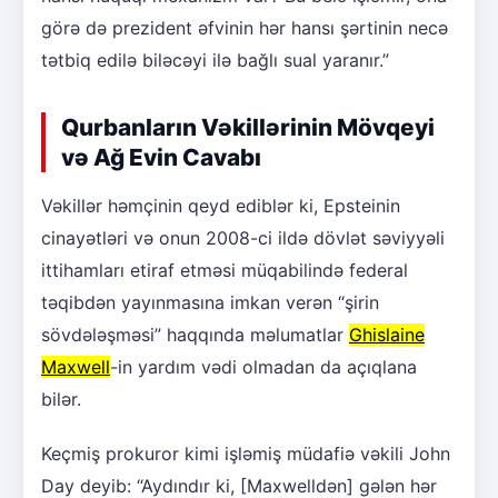
görə də prezident əfvinin hər hansı şərtinin necə
tətbiq edilə biləcəyi ilə bağlı sual yaranır.”
Qurbanların Vəkillərinin Mövqeyi
və Ağ Evin Cavabı
Vəkillər həmçinin qeyd ediblər ki, Epsteinin
cinayətləri və onun 2008-ci ildə dövlət səviyyəli
ittihamları etiraf etməsi müqabilində federal
təqibdən yayınmasına imkan verən “şirin
sövdələşməsi” haqqında məlumatlar
Ghislaine
Maxwell
-in yardım vədi olmadan da açıqlana
bilər.
Keçmiş prokuror kimi işləmiş müdafiə vəkili John
Day deyib: “Aydındır ki, [Maxwelldən] gələn hər