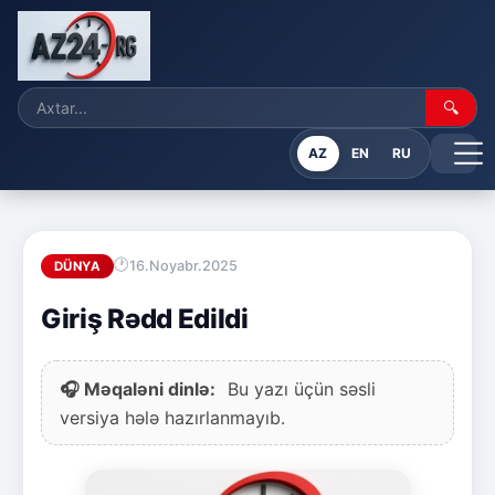
🔍
AZ
EN
RU
16.Noyabr.2025
DÜNYA
Giriş Rədd Edildi
🎧 Məqaləni dinlə:
Bu yazı üçün səsli
versiya hələ hazırlanmayıb.