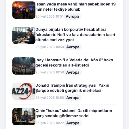
İspaniyada meşə yanğınları səbəbindən 19
min nəfər təxliyə olunub
Avropa
26.İyul.2026 10:51
Dünya birjaları korporativ hesabatlara
fokuslanıb: Neft və faiz dərəcələrinin təsiri
altında cari vəziyyət
Avropa
26.İyul.2026 10:50
İbay Llanosun "La Velada del Año 6" boks
gecəsi rekordları alt-üst etdi
Avropa
26.İyul.2026 10:50
Donald Trampın İran strategiyası: Yaxın
Şərqdə növbəti gərginlik mərhələsi
Avropa
26.İyul.2026 10:50
Çinin “hukou” sistemi: Daxili miqrantların
qarşısındakı görünməz sədd
Avropa
26.İyul.2026 10:22