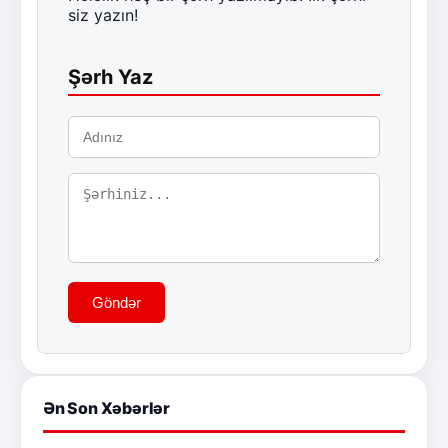
siz yazın!
Şərh Yaz
Göndər
Ən Son Xəbərlər