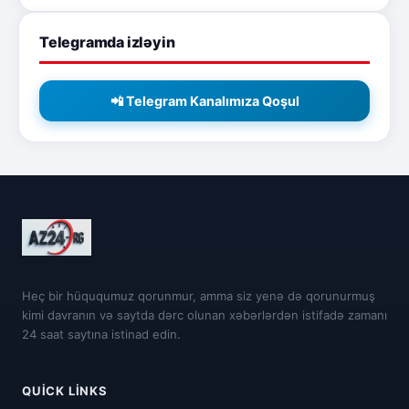
Telegramda izləyin
📲 Telegram Kanalımıza Qoşul
Heç bir hüququmuz qorunmur, amma siz yenə də qorunurmuş
kimi davranın və saytda dərc olunan xəbərlərdən istifadə zamanı
24 saat saytına istinad edin.
QUICK LINKS