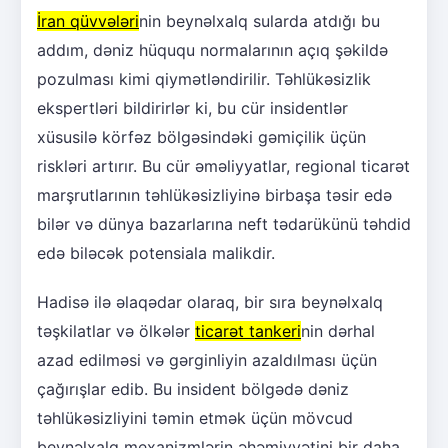
İran qüvvələri
nin beynəlxalq sularda atdığı bu
addım, dəniz hüququ normalarının açıq şəkildə
pozulması kimi qiymətləndirilir. Təhlükəsizlik
ekspertləri bildirirlər ki, bu cür insidentlər
xüsusilə körfəz bölgəsindəki gəmiçilik üçün
riskləri artırır. Bu cür əməliyyatlar, regional ticarət
marşrutlarının təhlükəsizliyinə birbaşa təsir edə
bilər və dünya bazarlarına neft tədarükünü təhdid
edə biləcək potensiala malikdir.
Hadisə ilə əlaqədar olaraq, bir sıra beynəlxalq
təşkilatlar və ölkələr
ticarət tankeri
nin dərhal
azad edilməsi və gərginliyin azaldılması üçün
çağırışlar edib. Bu insident bölgədə dəniz
təhlükəsizliyini təmin etmək üçün mövcud
beynəlxalq mexanizmlərin əhəmiyyətini bir daha