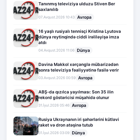
Tanınmış televiziya ulduzu Stiven Ber
saxlanılıb
Avropa
07.Avqust.2026 10:43
16 yaşlı rusiyalı tennisçi Kristina Lyutova
dünya reytinqində ciddi irəliləyişə imza
atdı
Dünya
04.Avqust.2026 11:06
Davina Makkol xərçənglə mübarizədən
sonra televiziya fəaliyyətinə fasilə verir
Avropa
03.Avqust.2026 00:59
ABŞ-da qızılca yayılması: Son 35 ilin
rekord göstəricisi müşahidə olunur
Avropa
31.İyul.2026 05:46
Rusiya Ukraynanın iri şəhərlərini kütləvi
raket və dron atəşinə tutub
Dünya
31.İyul.2026 03:09