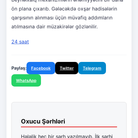
ön plana çıxarıb. Gələcəkdə oxşar hadisələrin
qarşısının alınması üçün müvafiq addımların
atılmasına dair müzakirələr gözlənilir.
24 saat
Paylaş:
Facebook
Twitter
Telegram
WhatsApp
Oxucu Şərhləri
Hələlik heç bir şərh yazılmayıb. İlk şərhi