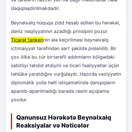
dəqiqləşdirilməkdədir.
Beynəlxalq hüquqa zidd hesab edilən bu hərəkət,
dəniz nəqliyyatının azadlığı prinsipini pozur.
Ticarət tankeri
nin ələ keçirilməsi beynəlxalq
ictimaiyyət tərəfindən sərt şəkildə pislənilib. Bir
çox ölkə bu cür birtərəfli addımların bölgədəki
sabitliyi təhdid etdiyini və ticari fəaliyyətlər üçün
təhlükə yaratdığını vurğulayıb. Hazırda vəziyyətin
diplomatik yolla həlli istiqamətində danışıqların
aparılıb-aparılmadığı barədə rəsmi açıqlama
yoxdur.
Qanunsuz Hərəkətə Beynəlxalq
Reaksiyalar və Nəticələr