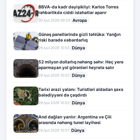
BBVA-da kadr dəyişikliyi: Karlos Torres
rəhbərlikdə ciddi islahatlar aparır
Avropa
30.İyul.2026 09:33
Günəş panellərində gizli təhlükə: Yanğın
riski barədə xəbərdarlıq
Dünya
26.İyul.2026 10:52
52 milyon dollarlıq nəhəng səhv: Heç yerə
aparmayan yol görənləri heyrətə salır
Dünya
26.İyul.2026 10:52
Tarixi ərazi yalanı: Turistləri aldadan şəxs
bələdiyyəni də çaşdırdı
Dünya
26.İyul.2026 10:52
And dağları yarılır: Argentina və Çili
arasında nəhəng tunel layihəsi
Dünya
26.İyul.2026 10:51