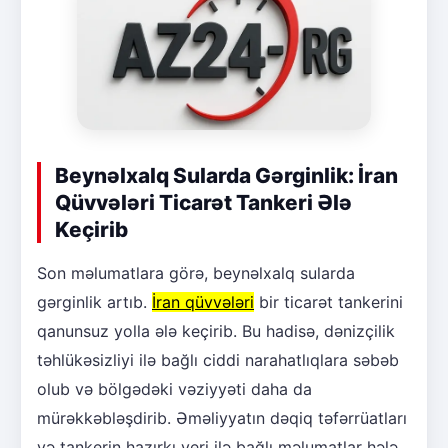
Beynəlxalq Sularda Gərginlik: İran
Qüvvələri Ticarət Tankeri Ələ
Keçirib
Son məlumatlara görə, beynəlxalq sularda
gərginlik artıb.
İran qüvvələri
bir ticarət tankerini
qanunsuz yolla ələ keçirib. Bu hadisə, dənizçilik
təhlükəsizliyi ilə bağlı ciddi narahatlıqlara səbəb
olub və bölgədəki vəziyyəti daha da
mürəkkəbləşdirib. Əməliyyatın dəqiq təfərrüatları
və tankerin hazırkı yeri ilə bağlı məlumatlar hələ