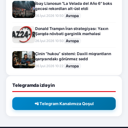
İbay Llanosun "La Velada del Año 6" boks
gecəsi rekordları alt-üst etdi
Avropa
26.İyul.2026 10:50
Donald Trampın İran strategiyası: Yaxın
Şərqdə növbəti gərginlik mərhələsi
Avropa
26.İyul.2026 10:50
Çinin “hukou” sistemi: Daxili miqrantların
qarşısındakı görünməz sədd
Avropa
26.İyul.2026 10:22
Telegramda izləyin
📲 Telegram Kanalımıza Qoşul