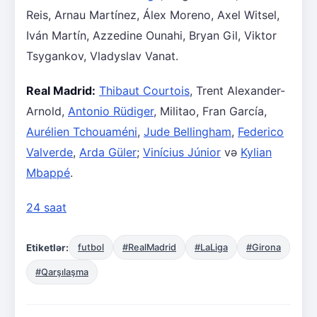
Reis, Arnau Martínez, Álex Moreno, Axel Witsel,
Iván Martín, Azzedine Ounahi, Bryan Gil, Viktor
Tsygankov, Vladyslav Vanat.
Real Madrid:
Thibaut Courtois
, Trent Alexander-
Arnold,
Antonio Rüdiger
, Militao, Fran García,
Aurélien Tchouaméni
,
Jude Bellingham
,
Federico
Valverde
,
Arda Güler
;
Vinícius Júnior
və
Kylian
Mbappé
.
24 saat
Etiketlər:
futbol
#RealMadrid
#LaLiga
#Girona
#Qarşılaşma