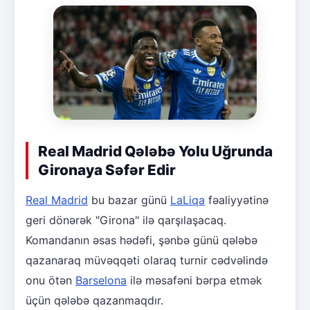
Real Madrid Qələbə Yolu Uğrunda
Gironaya Səfər Edir
Real Madrid
bu bazar günü
LaLiqa
fəaliyyətinə
geri dönərək "Girona" ilə qarşılaşacaq.
Komandanın əsas hədəfi, şənbə günü qələbə
qazanaraq müvəqqəti olaraq turnir cədvəlində
onu ötən
Barselona
ilə məsafəni bərpa etmək
üçün qələbə qazanmaqdır.