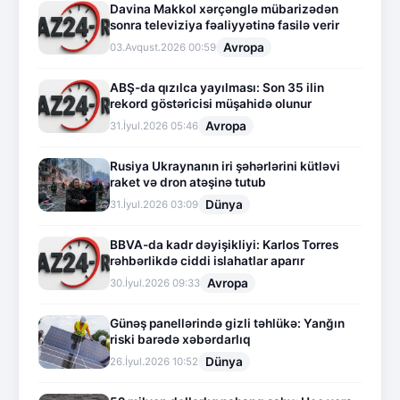
Davina Makkol xərçənglə mübarizədən
sonra televiziya fəaliyyətinə fasilə verir
Avropa
03.Avqust.2026 00:59
ABŞ-da qızılca yayılması: Son 35 ilin
rekord göstəricisi müşahidə olunur
Avropa
31.İyul.2026 05:46
Rusiya Ukraynanın iri şəhərlərini kütləvi
raket və dron atəşinə tutub
Dünya
31.İyul.2026 03:09
BBVA-da kadr dəyişikliyi: Karlos Torres
rəhbərlikdə ciddi islahatlar aparır
Avropa
30.İyul.2026 09:33
Günəş panellərində gizli təhlükə: Yanğın
riski barədə xəbərdarlıq
Dünya
26.İyul.2026 10:52