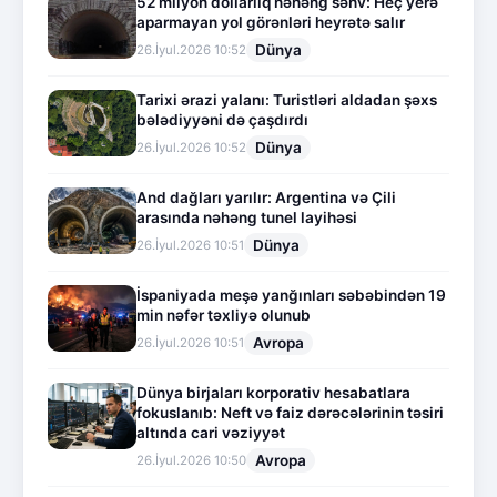
52 milyon dollarlıq nəhəng səhv: Heç yerə
aparmayan yol görənləri heyrətə salır
Dünya
26.İyul.2026 10:52
Tarixi ərazi yalanı: Turistləri aldadan şəxs
bələdiyyəni də çaşdırdı
Dünya
26.İyul.2026 10:52
And dağları yarılır: Argentina və Çili
arasında nəhəng tunel layihəsi
Dünya
26.İyul.2026 10:51
İspaniyada meşə yanğınları səbəbindən 19
min nəfər təxliyə olunub
Avropa
26.İyul.2026 10:51
Dünya birjaları korporativ hesabatlara
fokuslanıb: Neft və faiz dərəcələrinin təsiri
altında cari vəziyyət
Avropa
26.İyul.2026 10:50