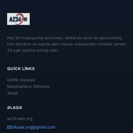
Heç bir hüququmuz qorunmur, amma siz yenə də qorunurmuş
kimi davranın və saytda dərc olunan xəbərlərdən istifadə zamanı
24 saat saytına istinad edin.
QUICK LINKS
Gizlilik Siyasəti
Məlumatların Silinməsi
Əlaqə
ƏLAQƏ
az24saat.org
24saat.org@gmail.com