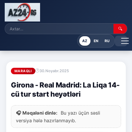
🔍
AZ
EN
RU
30.Noyabr.2025
MARAQLI
Girona - Real Madrid: La Liqa 14-
cü tur start heyətləri
🎧 Məqaləni dinlə:
Bu yazı üçün səsli
versiya hələ hazırlanmayıb.