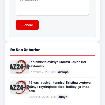
Göndər
Ən Son Xəbərlər
Tanınmış televiziya ulduzu Stiven Ber
saxlanılıb
Avropa
07.Avqust.2026 10:43
16 yaşlı rusiyalı tennisçi Kristina Lyutova
dünya reytinqində ciddi irəliləyişə imza
atdı
Dünya
04.Avqust.2026 11:06