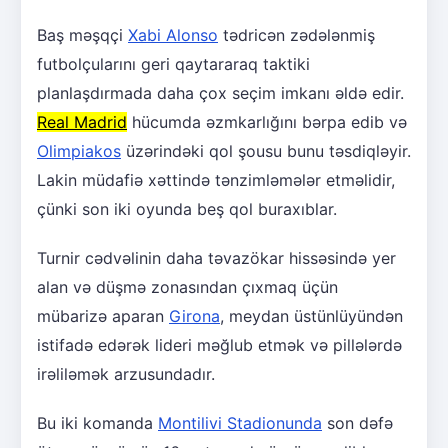
Baş məşqçi
Xabi Alonso
tədricən zədələnmiş
futbolçularını geri qaytararaq taktiki
planlaşdırmada daha çox seçim imkanı əldə edir.
Real Madrid
hücumda əzmkarlığını bərpa edib və
Olimpiakos
üzərindəki qol şousu bunu təsdiqləyir.
Lakin müdafiə xəttində tənzimləmələr etməlidir,
çünki son iki oyunda beş qol buraxıblar.
Turnir cədvəlinin daha təvazökar hissəsində yer
alan və düşmə zonasından çıxmaq üçün
mübarizə aparan
Girona
, meydan üstünlüyündən
istifadə edərək lideri məğlub etmək və pillələrdə
irəliləmək arzusundadır.
Bu iki komanda
Montilivi Stadionunda
son dəfə