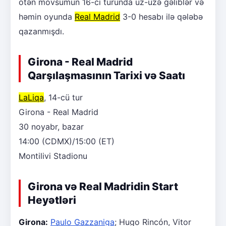
ötən mövsümün 16-cı turunda üz-üzə gəliblər və
həmin oyunda
Real Madrid
3-0 hesabı ilə qələbə
qazanmışdı.
Girona - Real Madrid
Qarşılaşmasının Tarixi və Saatı
LaLiqa
, 14-cü tur
Girona - Real Madrid
30 noyabr, bazar
14:00 (CDMX)/15:00 (ET)
Montilivi Stadionu
Girona və Real Madridin Start
Heyətləri
Girona:
Paulo Gazzaniga
; Hugo Rincón, Vitor