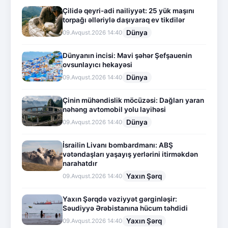
Çilidə qeyri-adi nailiyyət: 25 yük maşını
torpağı əlləriylə daşıyaraq ev tikdilər
Dünya
09.Avqust.2026 14:40
Dünyanın incisi: Mavi şəhər Şefşauenin
ovsunlayıcı hekayəsi
Dünya
09.Avqust.2026 14:40
Çinin mühəndislik möcüzəsi: Dağları yaran
nəhəng avtomobil yolu layihəsi
Dünya
09.Avqust.2026 14:40
İsrailin Livanı bombardmanı: ABŞ
vətəndaşları yaşayış yerlərini itirməkdən
narahatdır
Yaxın Şərq
09.Avqust.2026 14:40
Yaxın Şərqdə vəziyyət gərginləşir:
Səudiyyə Ərəbistanına hücum təhdidi
Yaxın Şərq
09.Avqust.2026 14:40