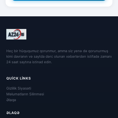
Heç bir hüququmuz qorunmur, amma siz yenə də qorunurmuş
kimi davranın və saytda dərc olunan xəbərlərdən istifadə zamanı
24 saat saytına istinad edin.
QUICK LINKS
Gizlilik Siyasəti
Məlumatların Silinməsi
Əlaqə
ƏLAQƏ