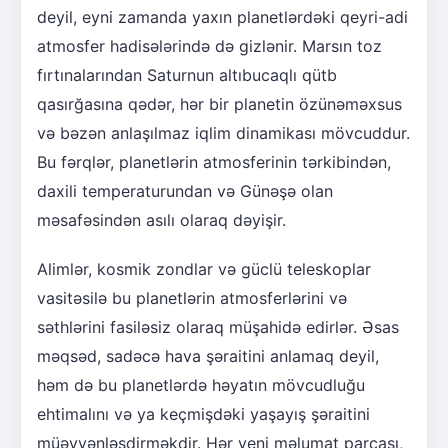
deyil, eyni zamanda yaxın planetlərdəki qeyri-adi
atmosfer hadisələrində də gizlənir. Marsın toz
fırtınalarından Saturnun altıbucaqlı qütb
qasırğasına qədər, hər bir planetin özünəməxsus
və bəzən anlaşılmaz iqlim dinamikası mövcuddur.
Bu fərqlər, planetlərin atmosferinin tərkibindən,
daxili temperaturundan və Günəşə olan
məsafəsindən asılı olaraq dəyişir.
Alimlər, kosmik zondlar və güclü teleskoplar
vasitəsilə bu planetlərin atmosferlərini və
səthlərini fasiləsiz olaraq müşahidə edirlər. Əsas
məqsəd, sadəcə hava şəraitini anlamaq deyil,
həm də bu planetlərdə həyatın mövcudluğu
ehtimalını və ya keçmişdəki yaşayış şəraitini
müəyyənləşdirməkdir. Hər yeni məlumat parçası,