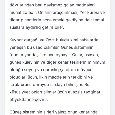
dövrlərindən bəri dəyişməz qalan maddələri
mühafizə edir. Onların araşdırılması, Yer kürəsi və
digər planetlərin necə əmələ gəldiyinə dair təməl
suallara aydınlıq gətirə bilər.
Kuyper qurşağı və Oort buludu kimi sahələrdə
yerləşən bu uzaq cisimlər, Günəş sisteminin
"qədim yaddaşı" rolunu oynayır. Onlar, əsasən,
günəş küləyinin və digər kənar təsirlərin minimum
olduğu soyuq və qaranlıq şəraitdə mövcud
olduqları üçün, ilkin maddələrin tərkibini və
strukturunu qoruyub saxlaya bilmişlər. Bu
xüsusiyyət onları alimlər üçün əvəzsiz tədqiqat
obyektlərinə çevirir.
Günəş sisteminin sirləri yalnız onun kənarında