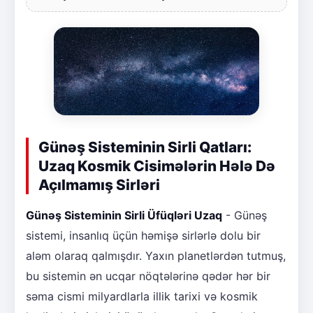
Günəş Sisteminin Sirli Qatları:
Uzaq Kosmik Cisimələrin Hələ Də
Açılmamış Sirləri
Günəş Sisteminin Sirli Üfüqləri Uzaq
- Günəş
sistemi, insanlıq üçün həmişə sirlərlə dolu bir
aləm olaraq qalmışdır. Yaxın planetlərdən tutmuş,
bu sistemin ən ucqar nöqtələrinə qədər hər bir
səma cismi milyardlarla illik tarixi və kosmik