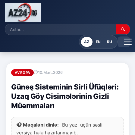
🔍
AZ
EN
RU
10.Mart.2026
AVROPA
Günəş Sisteminin Sirli Üfüqləri:
Uzaq Göy Cisimələrinin Gizli
Müəmmaları
🎧 Məqaləni dinlə:
Bu yazı üçün səsli
versiya hələ hazırlanmayıb.