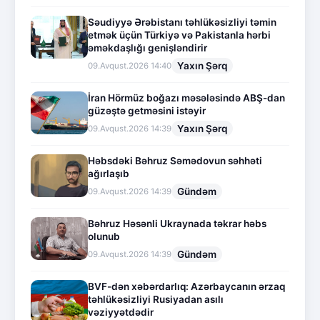
Səudiyyə Ərəbistanı təhlükəsizliyi təmin
etmək üçün Türkiyə və Pakistanla hərbi
əməkdaşlığı genişləndirir
Yaxın Şərq
09.Avqust.2026 14:40
İran Hörmüz boğazı məsələsində ABŞ-dan
güzəştə getməsini istəyir
Yaxın Şərq
09.Avqust.2026 14:39
Həbsdəki Bəhruz Səmədovun səhhəti
ağırlaşıb
Gündəm
09.Avqust.2026 14:39
Bəhruz Həsənli Ukraynada təkrar həbs
olunub
Gündəm
09.Avqust.2026 14:39
BVF-dən xəbərdarlıq: Azərbaycanın ərzaq
təhlükəsizliyi Rusiyadan asılı
vəziyyətdədir