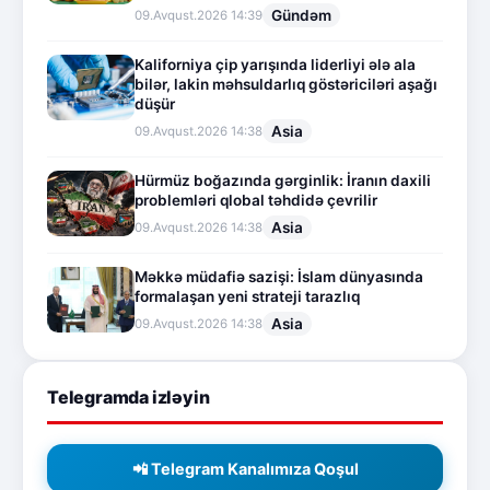
Gündəm
09.Avqust.2026 14:39
Kaliforniya çip yarışında liderliyi ələ ala
bilər, lakin məhsuldarlıq göstəriciləri aşağı
düşür
Asia
09.Avqust.2026 14:38
Hürmüz boğazında gərginlik: İranın daxili
problemləri qlobal təhdidə çevrilir
Asia
09.Avqust.2026 14:38
Məkkə müdafiə sazişi: İslam dünyasında
formalaşan yeni strateji tarazlıq
Asia
09.Avqust.2026 14:38
Telegramda izləyin
📲 Telegram Kanalımıza Qoşul