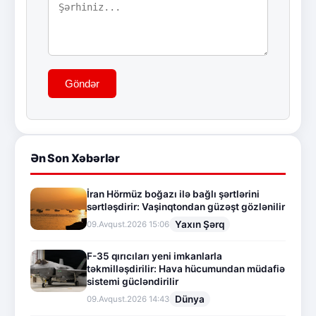
Göndər
Ən Son Xəbərlər
İran Hörmüz boğazı ilə bağlı şərtlərini
sərtləşdirir: Vaşinqtondan güzəşt gözlənilir
Yaxın Şərq
09.Avqust.2026 15:06
F-35 qırıcıları yeni imkanlarla
təkmilləşdirilir: Hava hücumundan müdafiə
sistemi gücləndirilir
Dünya
09.Avqust.2026 14:43