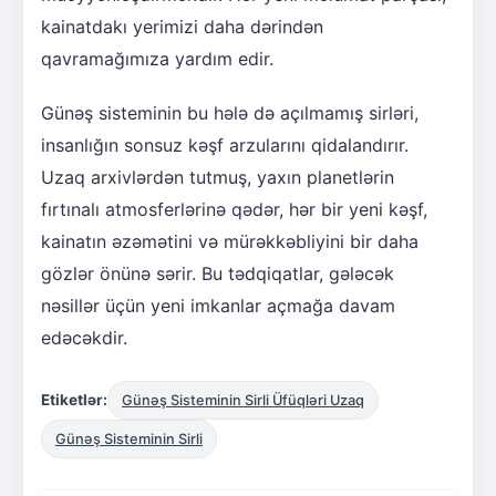
kainatdakı yerimizi daha dərindən
qavramağımıza yardım edir.
Günəş sisteminin bu hələ də açılmamış sirləri,
insanlığın sonsuz kəşf arzularını qidalandırır.
Uzaq arxivlərdən tutmuş, yaxın planetlərin
fırtınalı atmosferlərinə qədər, hər bir yeni kəşf,
kainatın əzəmətini və mürəkkəbliyini bir daha
gözlər önünə sərir. Bu tədqiqatlar, gələcək
nəsillər üçün yeni imkanlar açmağa davam
edəcəkdir.
Etiketlər:
Günəş Sisteminin Sirli Üfüqləri Uzaq
Günəş Sisteminin Sirli