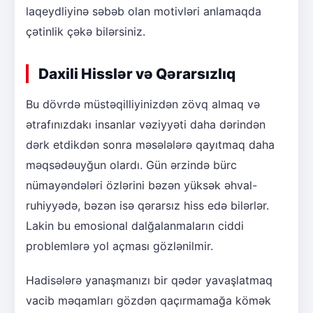
laqeydliyinə səbəb olan motivləri anlamaqda
çətinlik çəkə bilərsiniz.
Daxili Hisslər və Qərarsızlıq
Bu dövrdə müstəqilliyinizdən zövq almaq və
ətrafınızdakı insanlar vəziyyəti daha dərindən
dərk etdikdən sonra məsələlərə qayıtmaq daha
məqsədəuyğun olardı. Gün ərzində bürc
nümayəndələri özlərini bəzən yüksək əhval-
ruhiyyədə, bəzən isə qərarsız hiss edə bilərlər.
Lakin bu emosional dalğalanmaların ciddi
problemlərə yol açması gözlənilmir.
Hadisələrə yanaşmanızı bir qədər yavaşlatmaq
vacib məqamları gözdən qaçırmamağa kömək