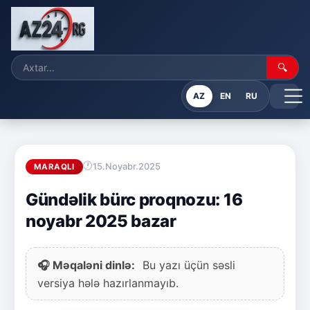
🔍
AZ
EN
RU
15.Noyabr.2025
MARAQLI
Gündəlik bürc proqnozu: 16
noyabr 2025 bazar
🎧 Məqaləni dinlə:
Bu yazı üçün səsli
versiya hələ hazırlanmayıb.