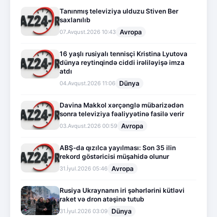
Tanınmış televiziya ulduzu Stiven Ber
saxlanılıb
Avropa
07.Avqust.2026 10:43
16 yaşlı rusiyalı tennisçi Kristina Lyutova
dünya reytinqində ciddi irəliləyişə imza
atdı
Dünya
04.Avqust.2026 11:06
Davina Makkol xərçənglə mübarizədən
sonra televiziya fəaliyyətinə fasilə verir
Avropa
03.Avqust.2026 00:59
ABŞ-da qızılca yayılması: Son 35 ilin
rekord göstəricisi müşahidə olunur
Avropa
31.İyul.2026 05:46
Rusiya Ukraynanın iri şəhərlərini kütləvi
raket və dron atəşinə tutub
Dünya
31.İyul.2026 03:09