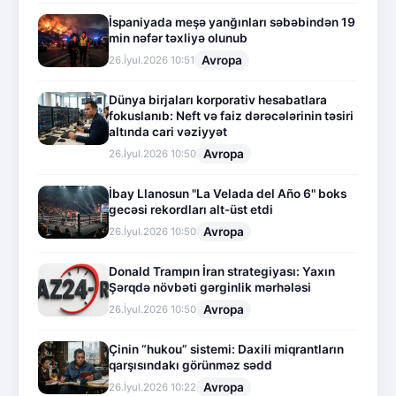
İspaniyada meşə yanğınları səbəbindən 19
min nəfər təxliyə olunub
Avropa
26.İyul.2026 10:51
Dünya birjaları korporativ hesabatlara
fokuslanıb: Neft və faiz dərəcələrinin təsiri
altında cari vəziyyət
Avropa
26.İyul.2026 10:50
İbay Llanosun "La Velada del Año 6" boks
gecəsi rekordları alt-üst etdi
Avropa
26.İyul.2026 10:50
Donald Trampın İran strategiyası: Yaxın
Şərqdə növbəti gərginlik mərhələsi
Avropa
26.İyul.2026 10:50
Çinin “hukou” sistemi: Daxili miqrantların
qarşısındakı görünməz sədd
Avropa
26.İyul.2026 10:22