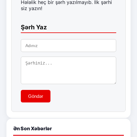
Hələlik heç bir şərh yazılmayıb. İlk şərhi
siz yazın!
Şərh Yaz
Göndər
Ən Son Xəbərlər