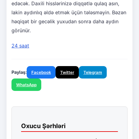
edəcək. Daxili hisslərinizə diqqətlə qulaq asın,
lakin aydınlıq əldə etmək üçün tələsməyin. Bəzən
həqiqət bir gecəlik yuxudan sonra daha aydın
görünür.
24 saat
Paylaş:
Facebook
Twitter
Telegram
WhatsApp
Oxucu Şərhləri