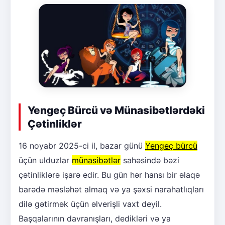
Yengeç Bürcü və Münasibətlərdəki
Çətinliklər
16 noyabr 2025-ci il, bazar günü
Yengeç bürcü
üçün ulduzlar
münasibətlər
sahəsində bəzi
çətinliklərə işarə edir. Bu gün hər hansı bir əlaqə
barədə məsləhət almaq və ya şəxsi narahatlıqları
dilə gətirmək üçün əlverişli vaxt deyil.
Başqalarının davranışları, dedikləri və ya