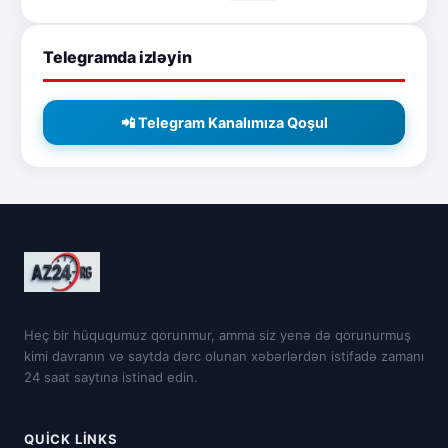
Telegramda izləyin
📲 Telegram Kanalımıza Qoşul
Heç bir hüququmuz qorunmur, amma siz yenə də qorunurmuş
kimi davranın və saytda dərc olunan xəbərlərdən istifadə zamanı
24 saat saytına istinad edin.
QUICK LINKS