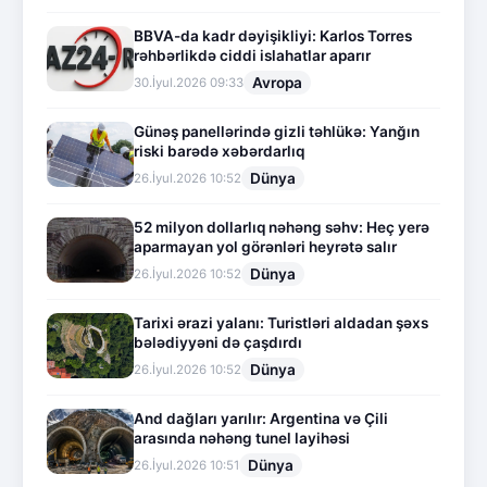
BBVA-da kadr dəyişikliyi: Karlos Torres
rəhbərlikdə ciddi islahatlar aparır
Avropa
30.İyul.2026 09:33
Günəş panellərində gizli təhlükə: Yanğın
riski barədə xəbərdarlıq
Dünya
26.İyul.2026 10:52
52 milyon dollarlıq nəhəng səhv: Heç yerə
aparmayan yol görənləri heyrətə salır
Dünya
26.İyul.2026 10:52
Tarixi ərazi yalanı: Turistləri aldadan şəxs
bələdiyyəni də çaşdırdı
Dünya
26.İyul.2026 10:52
And dağları yarılır: Argentina və Çili
arasında nəhəng tunel layihəsi
Dünya
26.İyul.2026 10:51