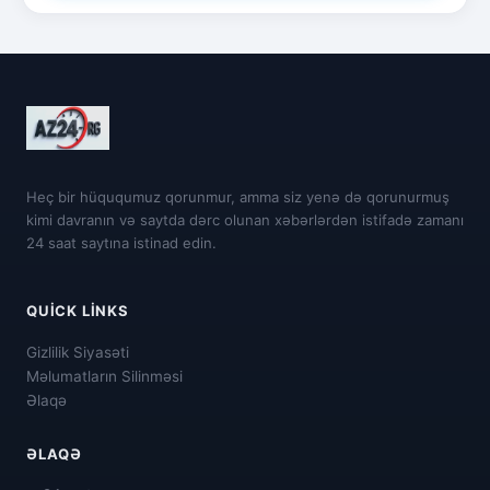
Heç bir hüququmuz qorunmur, amma siz yenə də qorunurmuş
kimi davranın və saytda dərc olunan xəbərlərdən istifadə zamanı
24 saat saytına istinad edin.
QUICK LINKS
Gizlilik Siyasəti
Məlumatların Silinməsi
Əlaqə
ƏLAQƏ