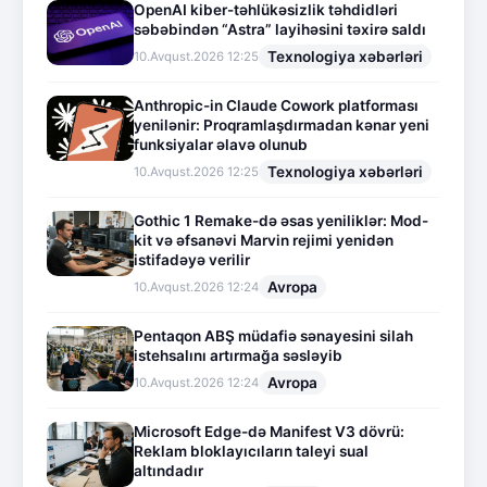
OpenAI kiber-təhlükəsizlik təhdidləri
səbəbindən “Astra” layihəsini təxirə saldı
Texnologiya xəbərləri
10.Avqust.2026 12:25
Anthropic-in Claude Cowork platforması
yenilənir: Proqramlaşdırmadan kənar yeni
funksiyalar əlavə olunub
Texnologiya xəbərləri
10.Avqust.2026 12:25
Gothic 1 Remake-də əsas yeniliklər: Mod-
kit və əfsanəvi Marvin rejimi yenidən
istifadəyə verilir
Avropa
10.Avqust.2026 12:24
Pentaqon ABŞ müdafiə sənayesini silah
istehsalını artırmağa səsləyib
Avropa
10.Avqust.2026 12:24
Microsoft Edge-də Manifest V3 dövrü:
Reklam bloklayıcıların taleyi sual
altındadır