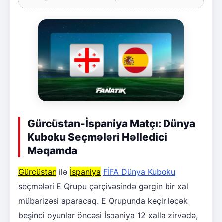
Gürcüstan-İspaniya Matçı: Dünya
Kuboku Seçmələri Həlledici
Məqamda
Gürcüstan
ilə
İspaniya
FİFA Dünya Kuboku
seçmələri E Qrupu çərçivəsində gərgin bir xal
mübarizəsi aparacaq. E Qrupunda keçiriləcək
beşinci oyunlar öncəsi İspaniya 12 xalla zirvədə,