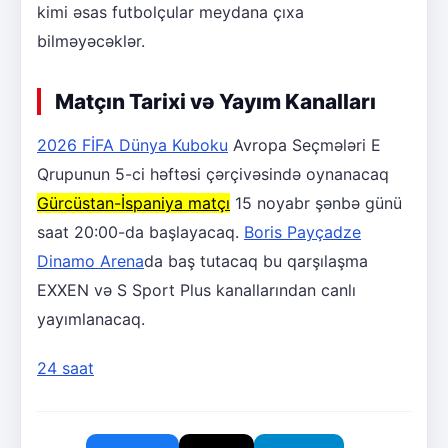
kimi əsas futbolçular meydana çıxa
bilməyəcəklər.
Matçın Tarixi və Yayım Kanalları
2026 FİFA Dünya Kuboku
Avropa Seçmələri E
Qrupunun 5-ci həftəsi çərçivəsində oynanacaq
Gürcüstan-İspaniya matçı
15 noyabr şənbə günü
saat 20:00-da başlayacaq.
Boris Payçadze
Dinamo Arena
da baş tutacaq bu qarşılaşma
EXXEN və S Sport Plus kanallarından canlı
yayımlanacaq.
24 saat