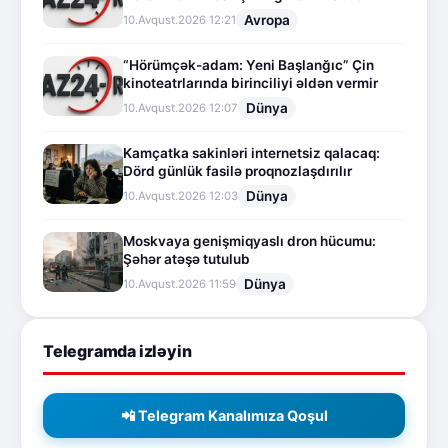
Avropa
10.Avqust.2026 12:21
“Hörümçək-adam: Yeni Başlanğıc” Çin
kinoteatrlarında birinciliyi əldən vermir
Dünya
10.Avqust.2026 12:07
Kamçatka sakinləri internetsiz qalacaq:
Dörd günlük fasilə proqnozlaşdırılır
Dünya
10.Avqust.2026 12:03
Moskvaya genişmiqyaslı dron hücumu:
Şəhər atəşə tutulub
Dünya
10.Avqust.2026 11:59
Telegramda izləyin
📲 Telegram Kanalımıza Qoşul