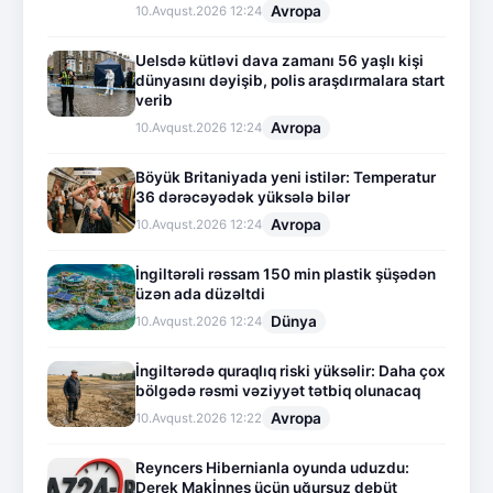
Avropa
10.Avqust.2026 12:24
Uelsdə kütləvi dava zamanı 56 yaşlı kişi
dünyasını dəyişib, polis araşdırmalara start
verib
Avropa
10.Avqust.2026 12:24
Böyük Britaniyada yeni istilər: Temperatur
36 dərəcəyədək yüksələ bilər
Avropa
10.Avqust.2026 12:24
İngiltərəli rəssam 150 min plastik şüşədən
üzən ada düzəltdi
Dünya
10.Avqust.2026 12:24
İngiltərədə quraqlıq riski yüksəlir: Daha çox
bölgədə rəsmi vəziyyət tətbiq olunacaq
Avropa
10.Avqust.2026 12:22
Reyncers Hibernianla oyunda uduzdu:
Derek Makİnnes üçün uğursuz debüt