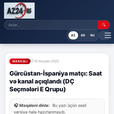
🔍
AZ
EN
RU
15.Noyabr.2025
MARAQLI
Gürcüstan-İspaniya matçı: Saat
və kanal açıqlandı (DÇ
Seçmələri E Qrupu)
🎧 Məqaləni dinlə:
Bu yazı üçün səsli
versiya hələ hazırlanmayıb.