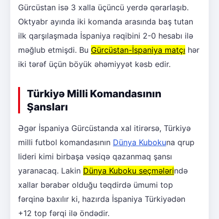
Gürcüstan isə 3 xalla üçüncü yerdə qərarlaşıb.
Oktyabr ayında iki komanda arasında baş tutan
ilk qarşılaşmada İspaniya rəqibini 2-0 hesabı ilə
məğlub etmişdi. Bu
Gürcüstan-İspaniya matçı
hər
iki tərəf üçün böyük əhəmiyyət kəsb edir.
Türkiyə Milli Komandasının
Şansları
Əgər İspaniya Gürcüstanda xal itirərsə, Türkiyə
milli futbol komandasının
Dünya Kuboku
na qrup
lideri kimi birbaşa vəsiqə qazanmaq şansı
yaranacaq. Lakin
Dünya Kuboku seçmələri
ndə
xallar bərabər olduğu təqdirdə ümumi top
fərqinə baxılır ki, hazırda İspaniya Türkiyədən
+12 top fərqi ilə öndədir.