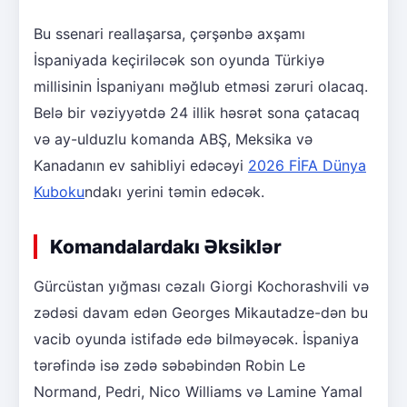
Bu ssenari reallaşarsa, çərşənbə axşamı
İspaniyada keçiriləcək son oyunda Türkiyə
millisinin İspaniyanı məğlub etməsi zəruri olacaq.
Belə bir vəziyyətdə 24 illik həsrət sona çatacaq
və ay-ulduzlu komanda ABŞ, Meksika və
Kanadanın ev sahibliyi edəcəyi
2026 FİFA Dünya
Kuboku
ndakı yerini təmin edəcək.
Komandalardakı Əksiklər
Gürcüstan yığması cəzalı Giorgi Kochorashvili və
zədəsi davam edən Georges Mikautadze-dən bu
vacib oyunda istifadə edə bilməyəcək. İspaniya
tərəfində isə zədə səbəbindən Robin Le
Normand, Pedri, Nico Williams və Lamine Yamal