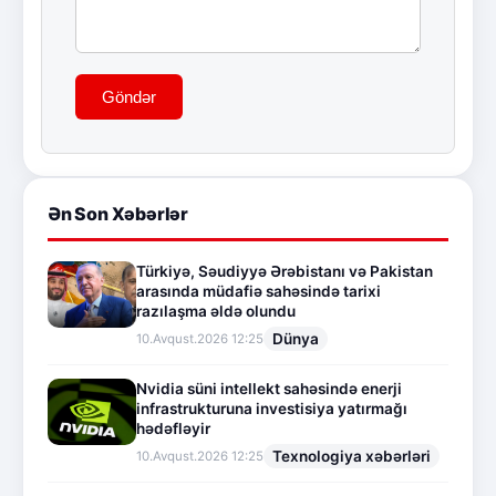
Göndər
Ən Son Xəbərlər
Türkiyə, Səudiyyə Ərəbistanı və Pakistan
arasında müdafiə sahəsində tarixi
razılaşma əldə olundu
Dünya
10.Avqust.2026 12:25
Nvidia süni intellekt sahəsində enerji
infrastrukturuna investisiya yatırmağı
hədəfləyir
Texnologiya xəbərləri
10.Avqust.2026 12:25