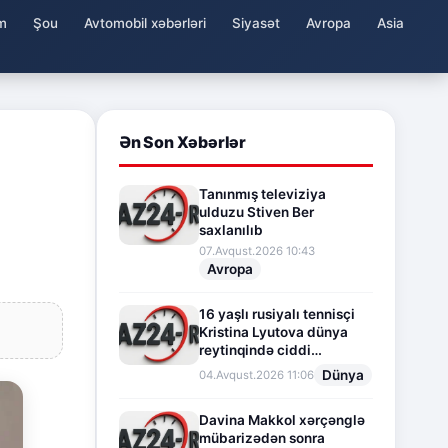
m
Şou
Avtomobil xəbərləri
Siyasət
Avropa
Asia
Ən Son Xəbərlər
Tanınmış televiziya
ulduzu Stiven Ber
saxlanılıb
07.Avqust.2026 10:43
Avropa
16 yaşlı rusiyalı tennisçi
Kristina Lyutova dünya
reytinqində ciddi
irəliləyişə imza atdı
Dünya
04.Avqust.2026 11:06
Davina Makkol xərçənglə
mübarizədən sonra