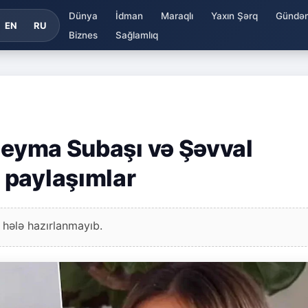
Dünya
İdman
Maraqlı
Yaxın Şərq
Gündə
EN
RU
Biznes
Sağlamlıq
 Şeyma Subaşı və Şəvval
 paylaşımlar
 hələ hazırlanmayıb.