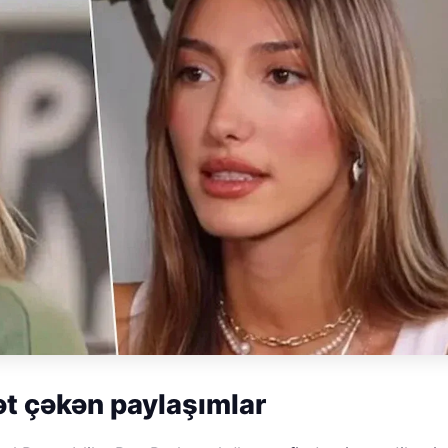
t çəkən paylaşımlar