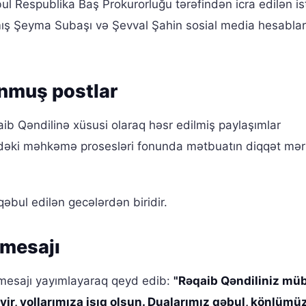
ul Respublika Baş Prokurorluğu tərəfindən icra edilən is
mış Şeyma Subaşı və Şevval Şahin sosial media hesabla
unmuş postlar
qaib Qəndilinə xüsusi olaraq həsr edilmiş paylaşımlar
sindəki məhkəmə prosesləri fonunda mətbuatın diqqət mə
ul edilən gecələrdən biridir.
 mesajı
 mesajı yayımlayaraq qeyd edib:
"Rəqaib Qəndiliniz mü
yir, yollarımıza işıq olsun. Dualarımız qəbul, könlümü