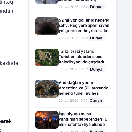
tintaq
Dünya
26.İyul.2026 10:52
rından
52 milyon dollarlıq nəhəng
səhv: Heç yerə aparmayan
yol görənləri heyrətə salır
Dünya
26.İyul.2026 10:52
Tarixi ərazi yalanı:
Turistləri aldadan şəxs
bələdiyyəni də çaşdırdı
rkəzində
Dünya
26.İyul.2026 10:52
And dağları yarılır:
Argentina və Çili arasında
nəhəng tunel layihəsi
Dünya
26.İyul.2026 10:51
İspaniyada meşə
yanğınları səbəbindən 19
barək
min nəfər təxliyə olunub
z
Avropa
26.İyul.2026 10:51