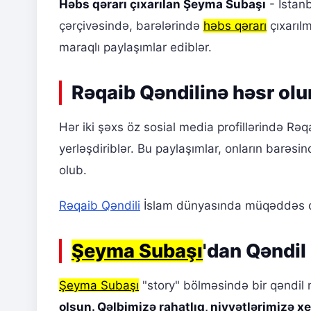
Həbs qərarı çıxarılan Şeyma Subaşı
- İstanb
çərçivəsində, barələrində
həbs qərarı
çıxarıl
maraqlı paylaşımlar ediblər.
Rəqaib Qəndilinə həsr ol
Hər iki şəxs öz sosial media profillərində Rə
yerləşdiriblər. Bu paylaşımlar, onların barə
olub.
Rəqaib Qəndili
İslam dünyasında müqəddəs qəb
Şeyma Subaşı
'dan Qəndil
Şeyma Subaşı
"story" bölməsində bir qəndil
olsun. Qəlbimizə rahatlıq, niyyətlərimizə xe