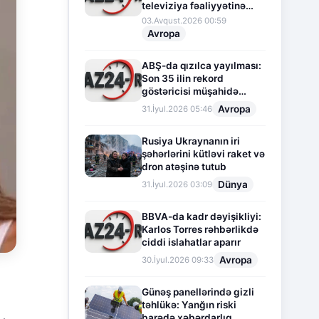
televiziya fəaliyyətinə
fasilə verir
03.Avqust.2026 00:59
Avropa
ABŞ-da qızılca yayılması:
Son 35 ilin rekord
göstəricisi müşahidə
olunur
Avropa
31.İyul.2026 05:46
Rusiya Ukraynanın iri
şəhərlərini kütləvi raket və
dron atəşinə tutub
Dünya
31.İyul.2026 03:09
BBVA-da kadr dəyişikliyi:
Karlos Torres rəhbərlikdə
ciddi islahatlar aparır
Avropa
30.İyul.2026 09:33
Günəş panellərində gizli
təhlükə: Yanğın riski
barədə xəbərdarlıq