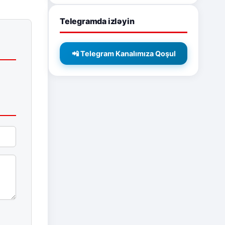
Telegramda izləyin
📲 Telegram Kanalımıza Qoşul