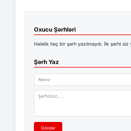
Oxucu Şərhləri
Hələlik heç bir şərh yazılmayıb. İlk şərhi siz 
Şərh Yaz
Göndər