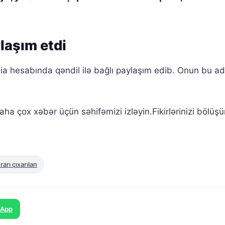
laşım etdi
ia hesabında qəndil ilə bağlı paylaşım edib. Onun bu a
ha çox xəbər üçün səhifəmizi izləyin.Fikirlərinizi bölüşü
arı çıxarılan
sApp