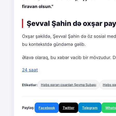
firavan olsun."
Şevval Şahin də oxşar pay
Oxşar şəkildə, Şevval Şahin də öz sosial med
bu kontekstdə gündəmə gəlib.
Əlavə olaraq, bu xəbər vacib bir mövzudur. Da
24 saat
Etiketlər:
Həbs qərarı çıxarılan Şeyma Subaşı
Həbs qər
Paylaş:
Facebook
Twitter
Telegram
What