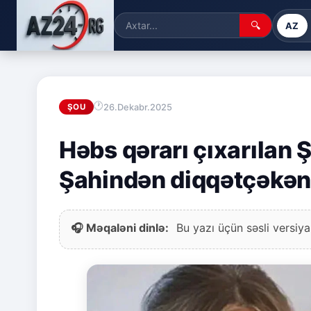
🔍
AZ
26.Dekabr.2025
ŞOU
Həbs qərarı çıxarılan
Şahindən diqqətçəkən
🎧 Məqaləni dinlə:
Bu yazı üçün səsli versiya