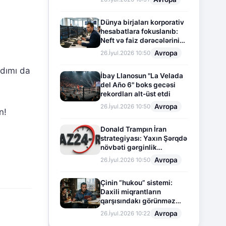
Dünya birjaları korporativ
hesabatlara fokuslanıb:
Neft və faiz dərəcələrinin
təsiri altında cari vəziyyət
Avropa
26.İyul.2026 10:50
ddımı da
İbay Llanosun "La Velada
del Año 6" boks gecəsi
rekordları alt-üst etdi
Avropa
26.İyul.2026 10:50
n!
Donald Trampın İran
strategiyası: Yaxın Şərqdə
növbəti gərginlik
mərhələsi
Avropa
26.İyul.2026 10:50
Çinin “hukou” sistemi:
Daxili miqrantların
qarşısındakı görünməz
sədd
Avropa
26.İyul.2026 10:22