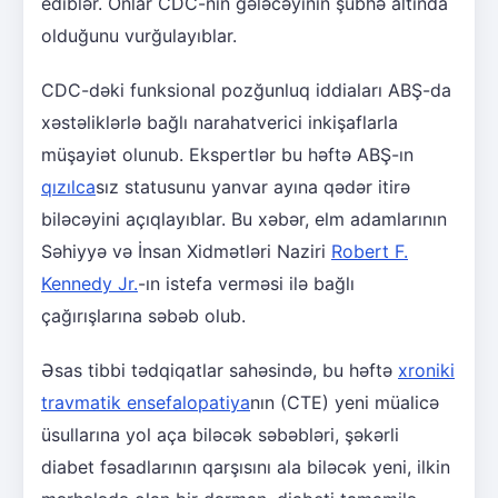
ediblər. Onlar CDC-nin gələcəyinin şübhə altında
olduğunu vurğulayıblar.
CDC-dəki funksional pozğunluq iddiaları ABŞ-da
xəstəliklərlə bağlı narahatverici inkişaflarla
müşayiət olunub. Ekspertlər bu həftə ABŞ-ın
qızılca
sız statusunu yanvar ayına qədər itirə
biləcəyini açıqlayıblar. Bu xəbər, elm adamlarının
Səhiyyə və İnsan Xidmətləri Naziri
Robert F.
Kennedy Jr.
-ın istefa verməsi ilə bağlı
çağırışlarına səbəb olub.
Əsas tibbi tədqiqatlar sahəsində, bu həftə
xroniki
travmatik ensefalopatiya
nın (CTE) yeni müalicə
üsullarına yol aça biləcək səbəbləri, şəkərli
diabet fəsadlarının qarşısını ala biləcək yeni, ilkin