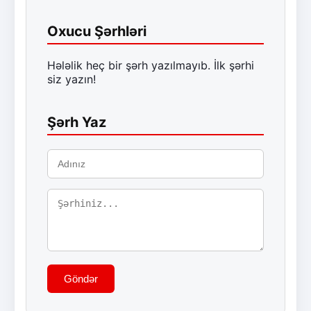
Oxucu Şərhləri
Hələlik heç bir şərh yazılmayıb. İlk şərhi
siz yazın!
Şərh Yaz
Göndər