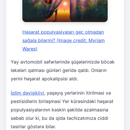
Həşərat populyasiyaları gec olmadan
sağala bilərmi?
(Image credit: Myriam
Wares)
Yay avtomobil səfərlərində şüşələrinizdə böcək
ləkələri qalması günləri geridə qaldı. Onların
yerini həşərat apokalipsisi aldı.
İqlim dəyişikliyi
, yaşayış yerlərinin itirilməsi və
pestisidlərin birləşməsi Yer kürəsindəki həşərat
populyasiyalarının kəskin şəkildə azalmasına
səbəb olur ki, bu da qida təchizatımıza ciddi
təsirlər göstərə bilər.