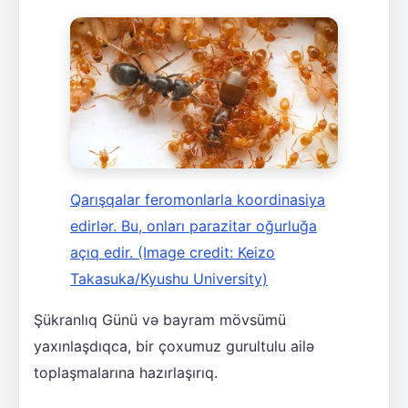
Qarışqalar feromonlarla koordinasiya
edirlər. Bu, onları parazitar oğurluğa
açıq edir.
(Image credit: Keizo
Takasuka/Kyushu University)
Şükranlıq Günü və bayram mövsümü
yaxınlaşdıqca, bir çoxumuz gurultulu ailə
toplaşmalarına hazırlaşırıq.