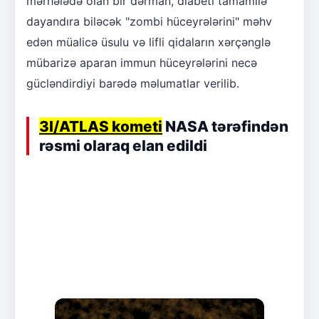
mərhələdə olan bir dərman, diabeti tamamilə
dayandıra biləcək "zombi hüceyrələrini" məhv
edən müalicə üsulu və lifli qidaların xərçənglə
mübarizə aparan immun hüceyrələrini necə
gücləndirdiyi barədə məlumatlar verilib.
3I/ATLAS kometi
NASA tərəfindən
rəsmi olaraq elan edildi