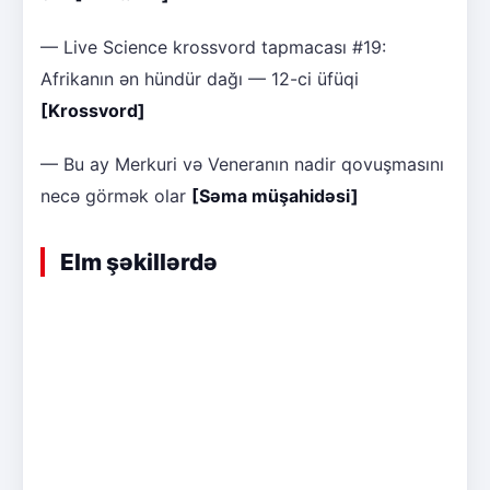
— Live Science krossvord tapmacası #19:
Afrikanın ən hündür dağı — 12-ci üfüqi
[Krossvord]
— Bu ay Merkuri və Veneranın nadir qovuşmasını
necə görmək olar
[Səma müşahidəsi]
Elm şəkillərdə