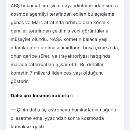
ABŞ hökumətinin işinin dayandırılmasından sonra
kosmos agentliyi tərəfindən edilən bu açıqlama,
günəş və Mars ətrafında orbitdə olan kosmik
gəmilər tərəfindən çəkilmiş yeni görüntülərlə
müşayiət olundu. NASA kometin balaca yaşıl
adamlarla dolu olması ümidlərini boşa çıxarsa da,
onun qəribə sürəti və trayektoriyası haqqında
maraqlı təfərrüatları aşkar etdi. Bu detallar
kometin 7 milyard ildən çox yaşı olduğunu
göstərir.
Daha çox kosmos xəbərləri
— Çinin daha üç astronavtı həmkarlarının uğurlu
xilasetmə əməliyyatından sonra kosmosda
köməksiz qalıb