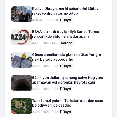
Rusiya Ukraynanın iri şəhərlərini kütləvi
raket və dron atəşinə tutub
Dünya
31.İyul.2026 03:09
BBVA-da kadr dəyişikliyi: Karlos Torres
rəhbərlikdə ciddi islahatlar aparır
Avropa
30.İyul.2026 09:33
Günəş panellərində gizli təhlükə: Yanğın
riski barədə xəbərdarlıq
Dünya
26.İyul.2026 10:52
52 milyon dollarlıq nəhəng səhv: Heç yerə
aparmayan yol görənləri heyrətə salır
Dünya
26.İyul.2026 10:52
Tarixi ərazi yalanı: Turistləri aldadan şəxs
bələdiyyəni də çaşdırdı
Dünya
26.İyul.2026 10:52