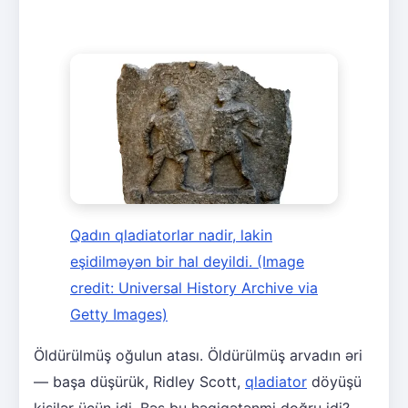
Qadın qladiatorlar nadir, lakin
eşidilməyən bir hal deyildi.
(Image
credit: Universal History Archive via
Getty Images)
Öldürülmüş oğulun atası. Öldürülmüş arvadın əri
— başa düşürük, Ridley Scott,
qladiator
döyüşü