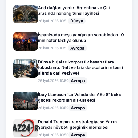
And dağları yarılır: Argentina və Çili
arasında nəhəng tunel layihəsi
Dünya
26.İyul.2026 10:51
İspaniyada meşə yanğınları səbəbindən 19
min nəfər təxliyə olunub
Avropa
26.İyul.2026 10:51
Dünya birjaları korporativ hesabatlara
fokuslanıb: Neft və faiz dərəcələrinin təsiri
altında cari vəziyyət
Avropa
26.İyul.2026 10:50
İbay Llanosun "La Velada del Año 6" boks
gecəsi rekordları alt-üst etdi
Avropa
26.İyul.2026 10:50
Donald Trampın İran strategiyası: Yaxın
Şərqdə növbəti gərginlik mərhələsi
Avropa
26.İyul.2026 10:50