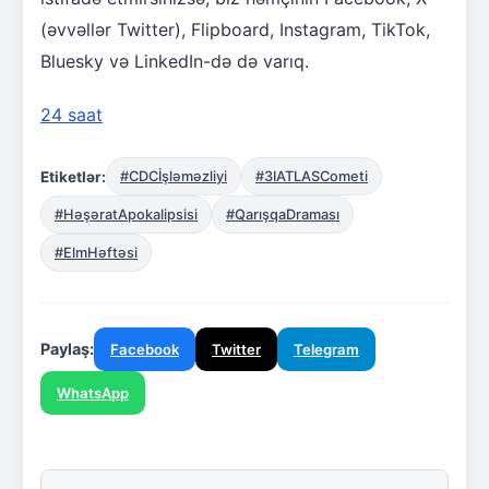
(əvvəllər Twitter), Flipboard, Instagram, TikTok,
Bluesky və LinkedIn-də də varıq.
24 saat
Etiketlər:
#CDCİşləməzliyi
#3IATLASCometi
#HəşəratApokalipsisi
#QarışqaDraması
#ElmHəftəsi
Paylaş:
Facebook
Twitter
Telegram
WhatsApp