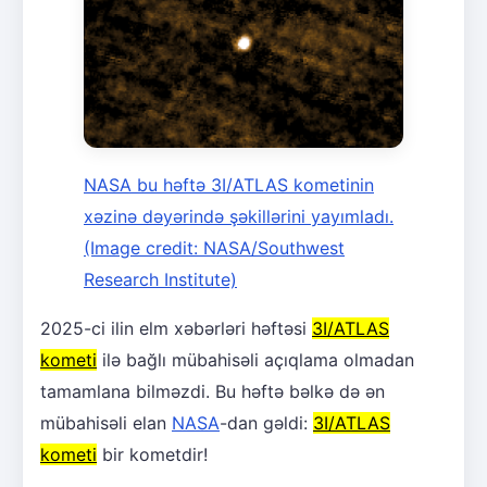
NASA bu həftə 3I/ATLAS kometinin
xəzinə dəyərində şəkillərini yayımladı.
(Image credit: NASA/Southwest
Research Institute)
2025-ci ilin elm xəbərləri həftəsi
3I/ATLAS
kometi
ilə bağlı mübahisəli açıqlama olmadan
tamamlana bilməzdi. Bu həftə bəlkə də ən
mübahisəli elan
NASA
-dan gəldi:
3I/ATLAS
kometi
bir kometdir!