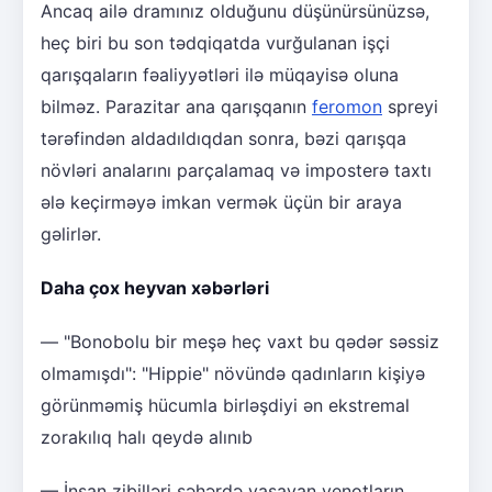
Ancaq ailə dramınız olduğunu düşünürsünüzsə,
heç biri bu son tədqiqatda vurğulanan işçi
qarışqaların fəaliyyətləri ilə müqayisə oluna
bilməz. Parazitar ana qarışqanın
feromon
spreyi
tərəfindən aldadıldıqdan sonra, bəzi qarışqa
növləri analarını parçalamaq və imposterə taxtı
ələ keçirməyə imkan vermək üçün bir araya
gəlirlər.
Daha çox heyvan xəbərləri
— "Bonobolu bir meşə heç vaxt bu qədər səssiz
olmamışdı": "Hippie" növündə qadınların kişiyə
görünməmiş hücumla birləşdiyi ən ekstremal
zorakılıq halı qeydə alınıb
— İnsan zibilləri şəhərdə yaşayan yenotların