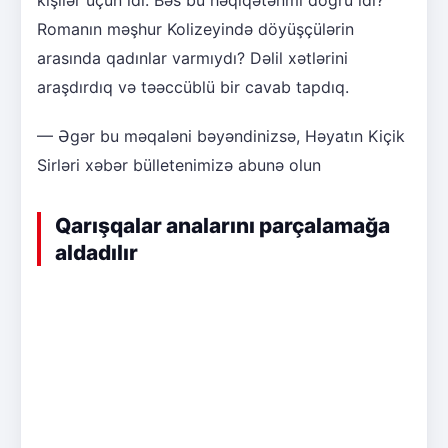
kişilər üçün idi. Bəs bu həqiqətənmi doğru idi?
Romanın məşhur Kolizeyində döyüşçülərin
arasında qadınlar varmıydı? Dəlil xətlərini
araşdırdıq və təəccüblü bir cavab tapdıq.
— Əgər bu məqaləni bəyəndinizsə, Həyatın Kiçik
Sirləri xəbər bülletenimizə abunə olun
Qarışqalar analarını parçalamağa
aldadılır