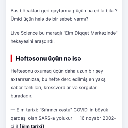
Bəs böcəkləri geri qaytarmaq üçün nə edilə bilər?
Ümid üçün hələ də bir səbəb varmı?
Live Science bu maraqlı "Elm Diqqət Mərkəzində"
hekayəsini araşdırdı.
Həftəsonu üçün nə isə
Həftəsonu oxumaq üçün daha uzun bir şey
axtarırsınızsa, bu həftə dərc edilmiş ən yaxşı
xəbər təhlilləri, krossvordlar və sorğular
buradadır.
— Elm tarixi: "Sıfırıncı xəstə" COVID-in böyük
qardaşı olan SARS-a yoluxur — 16 noyabr 2002-
ci il
[Elm tarixi]