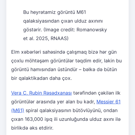
Bu heyrətamiz görüntü M61
qalaksiyasından çıxan ulduz axınını
göstərir.
(Image credit: Romanowsky
et al. 2025, RNAAS)
Elm xəbərləri sahəsində çalışmaq bizə hər gün
çoxlu möhtəşəm görüntülər təqdim edir, lakin bu
görüntü hamısından üstündür – bəlkə də bütün
bir qalaktikadan daha çox.
Vera C. Rubin Rəsədxanası
tərəfindən çəkilən ilk
görüntülər arasında yer alan bu kadr,
Messier 61
(M61)
spiral qalaksiyasının bütövlüyünü, ondan
çıxan 163,000 işıq ili uzunluğunda ulduz axını ilə
birlikdə əks etdirir.