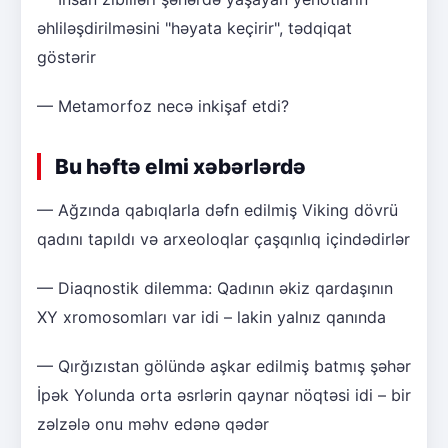
əhliləşdirilməsini "həyata keçirir", tədqiqat
göstərir
— Metamorfoz necə inkişaf etdi?
Bu həftə elmi xəbərlərdə
— Ağzında qabıqlarla dəfn edilmiş Viking dövrü
qadını tapıldı və arxeoloqlar çaşqınlıq içindədirlər
— Diaqnostik dilemma: Qadının əkiz qardaşının
XY xromosomları var idi – lakin yalnız qanında
— Qırğızıstan gölündə aşkar edilmiş batmış şəhər
İpək Yolunda orta əsrlərin qaynar nöqtəsi idi – bir
zəlzələ onu məhv edənə qədər