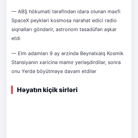
— ABŞ hökuməti tərəfindən idarə olunan məxfi
SpaceX peykləri kosmosa narahat edici radio
siqnalları göndərir, astronom təsadüfən aşkar
etdi
— Elm adamları 9 ay ərzində Beynəlxalq Kosmik
Stansiyanın xaricinə mamır yerləşdirdilər, sonra
onu Yerdə böyütməyə davam etdilər
Həyatın kiçik sirləri