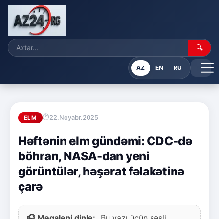
🔍
AZ
EN
RU
22.Noyabr.2025
ELM
Həftənin elm gündəmi: CDC-də
böhran, NASA-dan yeni
görüntülər, həşərat fəlakətinə
çarə
🎧 Məqaləni dinlə:
Bu yazı üçün səsli