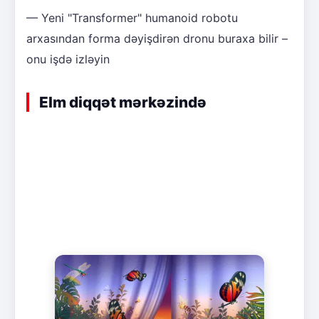
— Yeni "Transformer" humanoid robotu
arxasından forma dəyişdirən dronu buraxa bilir –
onu işdə izləyin
Elm diqqət mərkəzində