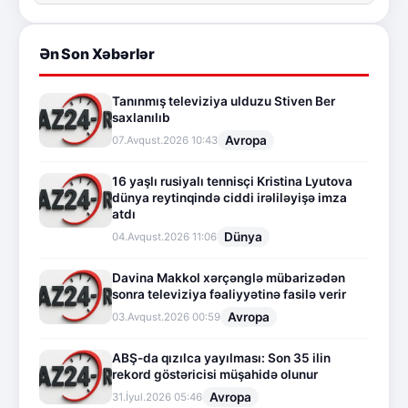
Ən Son Xəbərlər
Tanınmış televiziya ulduzu Stiven Ber
saxlanılıb
Avropa
07.Avqust.2026 10:43
16 yaşlı rusiyalı tennisçi Kristina Lyutova
dünya reytinqində ciddi irəliləyişə imza
atdı
Dünya
04.Avqust.2026 11:06
Davina Makkol xərçənglə mübarizədən
sonra televiziya fəaliyyətinə fasilə verir
Avropa
03.Avqust.2026 00:59
ABŞ-da qızılca yayılması: Son 35 ilin
rekord göstəricisi müşahidə olunur
Avropa
31.İyul.2026 05:46