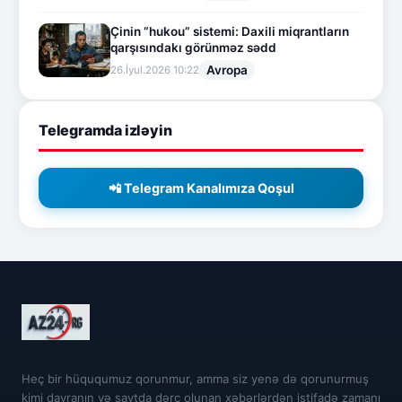
Çinin “hukou” sistemi: Daxili miqrantların
qarşısındakı görünməz sədd
Avropa
26.İyul.2026 10:22
Telegramda izləyin
📲 Telegram Kanalımıza Qoşul
Heç bir hüququmuz qorunmur, amma siz yenə də qorunurmuş
kimi davranın və saytda dərc olunan xəbərlərdən istifadə zamanı