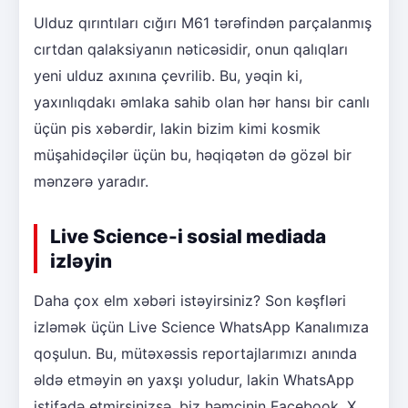
Ulduz qırıntıları cığırı M61 tərəfindən parçalanmış
cırtdan qalaksiyanın nəticəsidir, onun qalıqları
yeni ulduz axınına çevrilib. Bu, yəqin ki,
yaxınlıqdakı əmlaka sahib olan hər hansı bir canlı
üçün pis xəbərdir, lakin bizim kimi kosmik
müşahidəçilər üçün bu, həqiqətən də gözəl bir
mənzərə yaradır.
Live Science-i sosial mediada
izləyin
Daha çox elm xəbəri istəyirsiniz? Son kəşfləri
izləmək üçün Live Science WhatsApp Kanalımıza
qoşulun. Bu, mütəxəssis reportajlarımızı anında
əldə etməyin ən yaxşı yoludur, lakin WhatsApp
istifadə etmirsinizsə, biz həmçinin Facebook, X