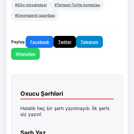
#Göy müşahidəsi
#Tempel-Tuttle kometası
#Geomaqnit qasırğası
Paylaş:
Facebook
Twitter
Telegram
WhatsApp
Oxucu Şərhləri
Hələlik heç bir şərh yazılmayıb. İlk şərhi
siz yazın!
Şərh Yaz