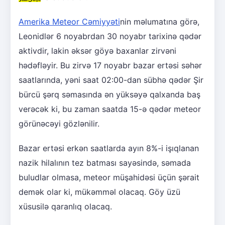
Amerika Meteor Cəmiyyəti
nin məlumatına görə,
Leonidlər 6 noyabrdan 30 noyabr tarixinə qədər
aktivdir, lakin əksər göyə baxanlar zirvəni
hədəfləyir. Bu zirvə 17 noyabr bazar ertəsi səhər
saatlarında, yəni saat 02:00-dan sübhə qədər Şir
bürcü şərq səmasında ən yüksəyə qalxanda baş
verəcək ki, bu zaman saatda 15-ə qədər meteor
görünəcəyi gözlənilir.
Bazar ertəsi erkən saatlarda ayın 8%-i işıqlanan
nazik hilalının tez batması sayəsində, səmada
buludlar olmasa, meteor müşahidəsi üçün şərait
demək olar ki, mükəmməl olacaq. Göy üzü
xüsusilə qaranlıq olacaq.