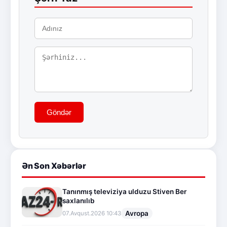
Göndər
Ən Son Xəbərlər
Tanınmış televiziya ulduzu Stiven Ber
saxlanılıb
Avropa
07.Avqust.2026 10:43