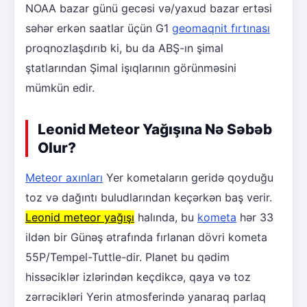
NOAA bazar günü gecəsi və/yaxud bazar ertəsi
səhər erkən saatlar üçün G1
geomaqnit fırtınası
proqnozlaşdırıb ki, bu da ABŞ-ın şimal
ştatlarından Şimal işıqlarının görünməsini
mümkün edir.
Leonid Meteor Yağışına Nə Səbəb
Olur?
Meteor axınları
Yer kometaların geridə qoyduğu
toz və dağıntı buludlarından keçərkən baş verir.
Leonid meteor yağışı
halında, bu
kometa
hər 33
ildən bir Günəş ətrafında fırlanan dövri kometa
55P/Tempel-Tuttle-dir. Planet bu qədim
hissəciklər izlərindən keçdikcə, qaya və toz
zərrəcikləri Yerin atmosferində yanaraq parlaq