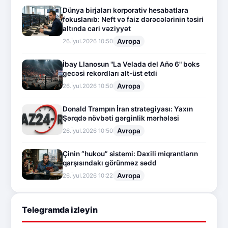
Dünya birjaları korporativ hesabatlara
fokuslanıb: Neft və faiz dərəcələrinin təsiri
altında cari vəziyyət
Avropa
26.İyul.2026 10:50
İbay Llanosun "La Velada del Año 6" boks
gecəsi rekordları alt-üst etdi
Avropa
26.İyul.2026 10:50
Donald Trampın İran strategiyası: Yaxın
Şərqdə növbəti gərginlik mərhələsi
Avropa
26.İyul.2026 10:50
Çinin “hukou” sistemi: Daxili miqrantların
qarşısındakı görünməz sədd
Avropa
26.İyul.2026 10:22
Telegramda izləyin