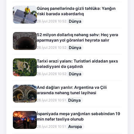
Günəş panellərində gizli təhlükə: Yanğın
riski barədə xəbərdarlıq
Dünya
26.İyul.2026 10:52
52 milyon dollarlıq nəhəng səhv: Heç yerə
aparmayan yol görənləri heyrətə salır
Dünya
26.İyul.2026 10:52
Tarixi ərazi yalanı: Turistləri aldadan şəxs
bələdiyyəni də çaşdırdı
Dünya
26.İyul.2026 10:52
And dağları yarılır: Argentina və Çili
arasında nəhəng tunel layihəsi
Dünya
26.İyul.2026 10:51
İspaniyada meşə yanğınları səbəbindən 19
min nəfər təxliyə olunub
Avropa
26.İyul.2026 10:51