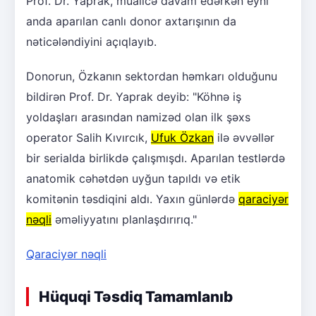
Prof. Dr. Yaprak, müalicə davam edərkən eyni
anda aparılan canlı donor axtarışının da
nəticələndiyini açıqlayıb.
Donorun, Özkanın sektordan həmkarı olduğunu
bildirən Prof. Dr. Yaprak deyib: "Köhnə iş
yoldaşları arasından namizəd olan ilk şəxs
operator Salih Kıvırcık,
Ufuk Özkan
ilə əvvəllər
bir serialda birlikdə çalışmışdı. Aparılan testlərdə
anatomik cəhətdən uyğun tapıldı və etik
komitənin təsdiqini aldı. Yaxın günlərdə
qaraciyər
nəqli
əməliyyatını planlaşdırırıq."
Qaraciyər nəqli
Hüquqi Təsdiq Tamamlanıb