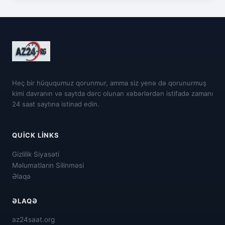
Heç bir hüququmuz qorunmur, amma siz yenə də qorunurmuş
kimi davranın və saytda dərc olunan xəbərlərdən istifadə zamanı
24 saat saytına istinad edin.
QUICK LINKS
Gizlilik Siyasəti
Məlumatların Silinməsi
Əlaqə
ƏLAQƏ
az24saat.org