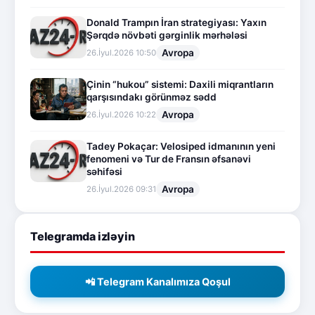
Donald Trampın İran strategiyası: Yaxın
Şərqdə növbəti gərginlik mərhələsi
Avropa
26.İyul.2026 10:50
Çinin “hukou” sistemi: Daxili miqrantların
qarşısındakı görünməz sədd
Avropa
26.İyul.2026 10:22
Tadey Pokaçar: Velosiped idmanının yeni
fenomeni və Tur de Fransın əfsanəvi
səhifəsi
Avropa
26.İyul.2026 09:31
Telegramda izləyin
📲 Telegram Kanalımıza Qoşul