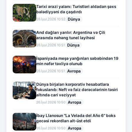
Tarixi ərazi yalanı: Turistləri aldadan şəxs
bələdiyyəni də çaşdırdı
Dünya
26.İyul.2026 10:52
And dağları yarılır: Argentina və Çili
arasında nəhəng tunel layihəsi
Dünya
26.İyul.2026 10:51
İspaniyada meşə yanğınları səbəbindən 19
min nəfər təxliyə olunub
Avropa
26.İyul.2026 10:51
Dünya birjaları korporativ hesabatlara
fokuslanıb: Neft və faiz dərəcələrinin təsiri
altında cari vəziyyət
Avropa
26.İyul.2026 10:50
İbay Llanosun "La Velada del Año 6" boks
gecəsi rekordları alt-üst etdi
Avropa
26.İyul.2026 10:50