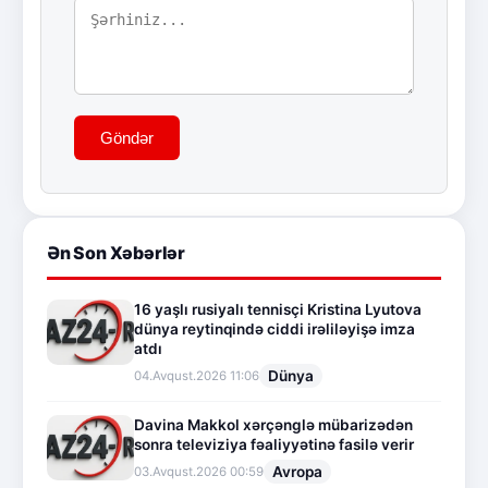
Göndər
Ən Son Xəbərlər
16 yaşlı rusiyalı tennisçi Kristina Lyutova
dünya reytinqində ciddi irəliləyişə imza
atdı
Dünya
04.Avqust.2026 11:06
Davina Makkol xərçənglə mübarizədən
sonra televiziya fəaliyyətinə fasilə verir
Avropa
03.Avqust.2026 00:59