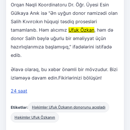
Orqan Nəqli Koordinatoru Dr. Öğr. Üyesi Esin
Gülkaya Anık isə "Ən uyğun donor namizədi olan
Salih Kıvırcıkın hüquqi təsdiq prosesləri
tamamlanıb. Həm alıcımız
Ufuk Özkan
, həm də
donor Salih bəylə uğurlu bir əməliyyat üçün
hazırlıqlarımıza başlamışıq," ifadələrini istifadə
edib.
Əlavə olaraq, bu xəbər önəmli bir mövzudur. Bizi
izləməyə davam edin.Fikirlərinizi bölüşün!
24 saat
Etiketlər:
Həkimlər Ufuk Özkanın donorunu açıqladı
Həkimlər Ufuk Özkanın