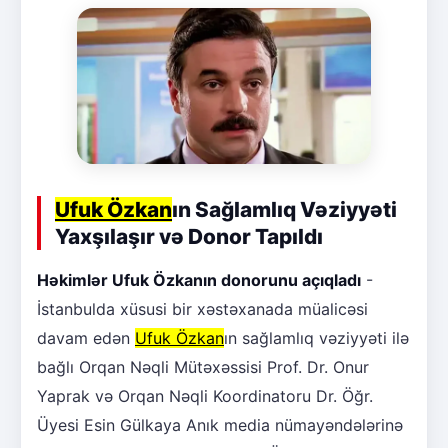
Ufuk Özkan
ın Sağlamlıq Vəziyyəti
Yaxşılaşır və Donor Tapıldı
Həkimlər Ufuk Özkanın donorunu açıqladı
-
İstanbulda xüsusi bir xəstəxanada müalicəsi
davam edən
Ufuk Özkan
ın sağlamlıq vəziyyəti ilə
bağlı Orqan Nəqli Mütəxəssisi Prof. Dr. Onur
Yaprak və Orqan Nəqli Koordinatoru Dr. Öğr.
Üyesi Esin Gülkaya Anık media nümayəndələrinə