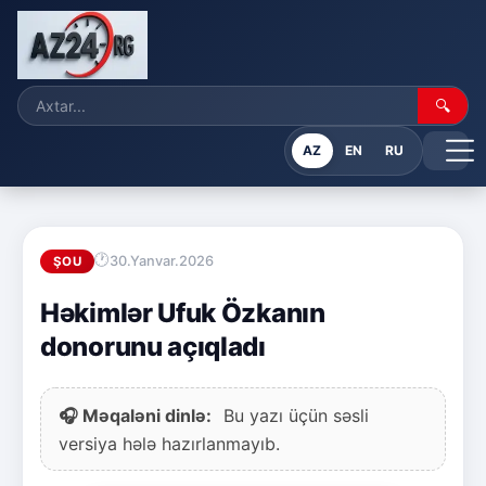
🔍
AZ
EN
RU
30.Yanvar.2026
ŞOU
Həkimlər Ufuk Özkanın
donorunu açıqladı
🎧 Məqaləni dinlə:
Bu yazı üçün səsli
versiya hələ hazırlanmayıb.