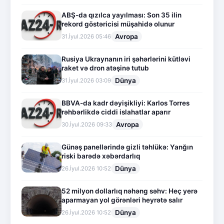
ABŞ-da qızılca yayılması: Son 35 ilin
rekord göstəricisi müşahidə olunur
Avropa
31.İyul.2026 05:46
Rusiya Ukraynanın iri şəhərlərini kütləvi
raket və dron atəşinə tutub
Dünya
31.İyul.2026 03:09
BBVA-da kadr dəyişikliyi: Karlos Torres
rəhbərlikdə ciddi islahatlar aparır
Avropa
30.İyul.2026 09:33
Günəş panellərində gizli təhlükə: Yanğın
riski barədə xəbərdarlıq
Dünya
26.İyul.2026 10:52
52 milyon dollarlıq nəhəng səhv: Heç yerə
aparmayan yol görənləri heyrətə salır
Dünya
26.İyul.2026 10:52