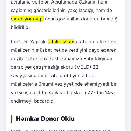
açıqlama veriblər. Açıqlamada Özkanın həm
sağlamlıq göstəricilərinin yaxşılaşdığı, həm də
qaraciyər nəqli
üçün gözlənilən donorun tapıldığı
bildirilib.
Prof. Dr. Yaprak,
Ufuk Özkan
a tətbiq edilən tibbi
müalicənin müsbət nəticə verdiyini qeyd edərək
deyib: "Ufuk bəy xəstəxanamıza yatırıldığında
qaraciyər çatışmazlığı skoru (MELD) 22
səviyyəsində idi. Tətbiq etdiyimiz tibbi
müalicələrlə ümumi vəziyyətində əhəmiyyətli bir
yaxşılaşma əldə etdik və bu skoru 22-dən 14-ə
endirməyi bacardıq."
Həmkar Donor Oldu