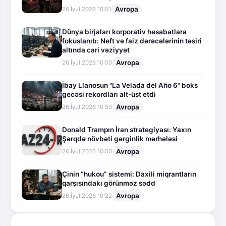
Avropa
26.İyul.2026 10:51
Dünya birjaları korporativ hesabatlara
fokuslanıb: Neft və faiz dərəcələrinin təsiri
altında cari vəziyyət
Avropa
26.İyul.2026 10:50
İbay Llanosun "La Velada del Año 6" boks
gecəsi rekordları alt-üst etdi
Avropa
26.İyul.2026 10:50
Donald Trampın İran strategiyası: Yaxın
Şərqdə növbəti gərginlik mərhələsi
Avropa
26.İyul.2026 10:50
Çinin “hukou” sistemi: Daxili miqrantların
qarşısındakı görünməz sədd
Avropa
26.İyul.2026 10:22