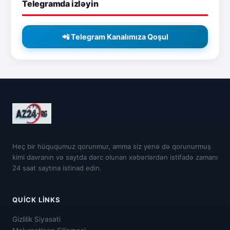
Telegramda izləyin
📲 Telegram Kanalımıza Qoşul
Heç bir hüququmuz qorunmur, amma siz yenə də qorunurmuş
kimi davranın və saytda dərc olunan xəbərlərdən istifadə zamanı
24 saat saytına istinad edin.
QUICK LINKS
Gizlilik Siyasəti