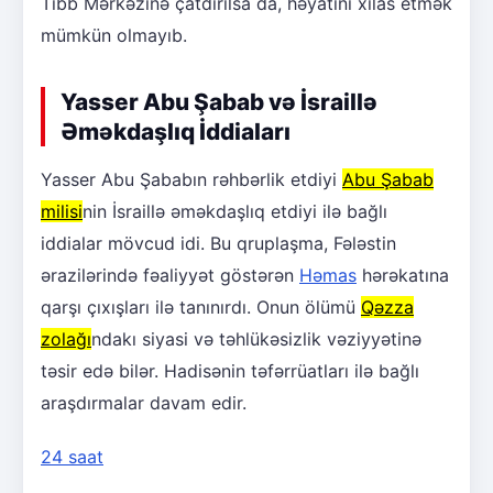
Tibb Mərkəzinə çatdırılsa da, həyatını xilas etmək
mümkün olmayıb.
Yasser Abu Şabab və İsraillə
Əməkdaşlıq İddiaları
Yasser Abu Şababın rəhbərlik etdiyi
Abu Şabab
milisi
nin İsraillə əməkdaşlıq etdiyi ilə bağlı
iddialar mövcud idi. Bu qruplaşma, Fələstin
ərazilərində fəaliyyət göstərən
Həmas
hərəkatına
qarşı çıxışları ilə tanınırdı. Onun ölümü
Qəzza
zolağı
ndakı siyasi və təhlükəsizlik vəziyyətinə
təsir edə bilər. Hadisənin təfərrüatları ilə bağlı
araşdırmalar davam edir.
24 saat