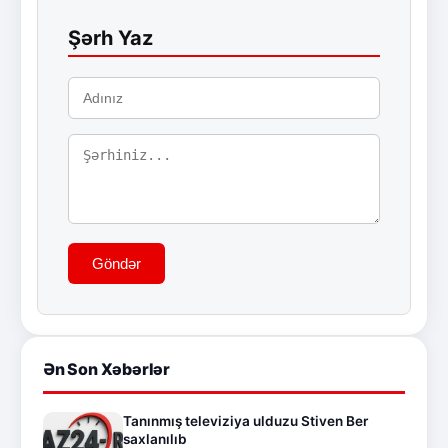
Şərh Yaz
Göndər
Ən Son Xəbərlər
Tanınmış televiziya ulduzu Stiven Ber
saxlanılıb