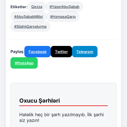
Etiketlər:
Qəzza
#YaserAbuŞabab
#AbuŞababMilisi
#HəmasaQarşı
#SilahlıQarşıdurma
Paylaş:
Facebook
Twitter
Telegram
WhatsApp
Oxucu Şərhləri
Hələlik heç bir şərh yazılmayıb. İlk şərhi
siz yazın!