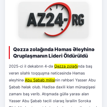
Qəzza zolağında Həmas Əleyhinə
Qruplaşmanın Lideri Öldürüldü
2025-ci il dekabrın 4-də
Qəzza zolağı
nda baş
verən silahlı toqquşma nəticəsində Həmas
əleyhinə
Abu Şabab milisi
nin rəhbəri Yasser Abu
Şabab həlak olub. Hadisə daxili klan münaqişəsi
zamanı baş verib. Atışmada güllə yarası alan
Yasser Abu Şabab təcili olaraq İsrailin Soroka