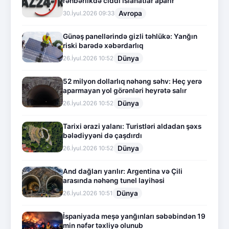
rəhbərlikdə ciddi islahatlar aparır
Avropa
30.İyul.2026 09:33
Günəş panellərində gizli təhlükə: Yanğın
riski barədə xəbərdarlıq
Dünya
26.İyul.2026 10:52
52 milyon dollarlıq nəhəng səhv: Heç yerə
aparmayan yol görənləri heyrətə salır
Dünya
26.İyul.2026 10:52
Tarixi ərazi yalanı: Turistləri aldadan şəxs
bələdiyyəni də çaşdırdı
Dünya
26.İyul.2026 10:52
And dağları yarılır: Argentina və Çili
arasında nəhəng tunel layihəsi
Dünya
26.İyul.2026 10:51
İspaniyada meşə yanğınları səbəbindən 19
min nəfər təxliyə olunub