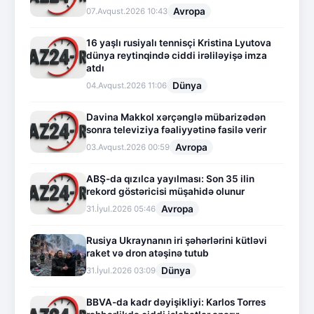
Avropa
07.Avqust.2026 10:43
16 yaşlı rusiyalı tennisçi Kristina Lyutova
dünya reytinqində ciddi irəliləyişə imza
atdı
Dünya
04.Avqust.2026 11:06
Davina Makkol xərçənglə mübarizədən
sonra televiziya fəaliyyətinə fasilə verir
Avropa
03.Avqust.2026 00:59
ABŞ-da qızılca yayılması: Son 35 ilin
rekord göstəricisi müşahidə olunur
Avropa
31.İyul.2026 05:46
Rusiya Ukraynanın iri şəhərlərini kütləvi
raket və dron atəşinə tutub
Dünya
31.İyul.2026 03:09
BBVA-da kadr dəyişikliyi: Karlos Torres