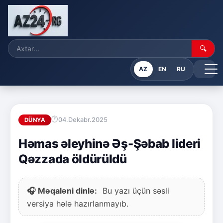
🔍
AZ
EN
RU
04.Dekabr.2025
DÜNYA
Həmas əleyhinə Əş-Şəbab lideri
Qəzzada öldürüldü
🎧 Məqaləni dinlə:
Bu yazı üçün səsli
versiya hələ hazırlanmayıb.